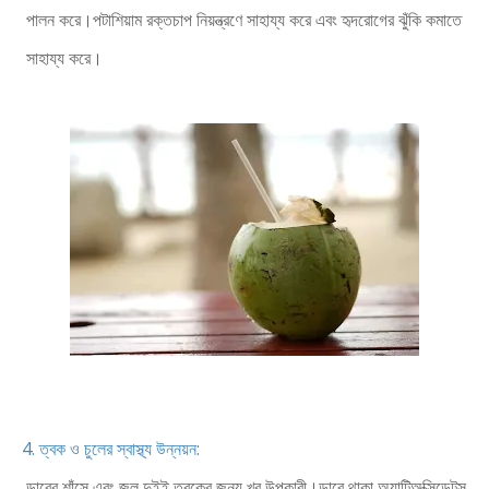
পালন করে।পটাশিয়াম রক্তচাপ নিয়ন্ত্রণে সাহায্য করে এবং হৃদরোগের ঝুঁকি কমাতে
সাহায্য করে।
4. ত্বক ও চুলের স্বাস্থ্য উন্নয়ন:
ডাবের শাঁসে এবং জল দুইই ত্বকের জন্য খুব উপকারী।ডাবে থাকা অ্যান্টিঅক্সিডেন্টস