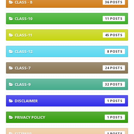
CLASS - 8
36
CLASS-10
11
CLASS-11
45
CLASS-12
8
CLASS-7
24
CLASS-9
32
DISCLAIMER
1
PRIVACY POLICY
1
SITEMAP
1