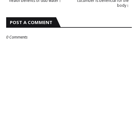
health benefits of dub water।
cucumber is beneficial for the
body।
POST A COMMENT
0 Comments