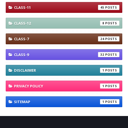
CLASS-11
45
CLASS-12
8
CLASS-7
24
CLASS-9
32
DISCLAIMER
1
PRIVACY POLICY
1
SITEMAP
1