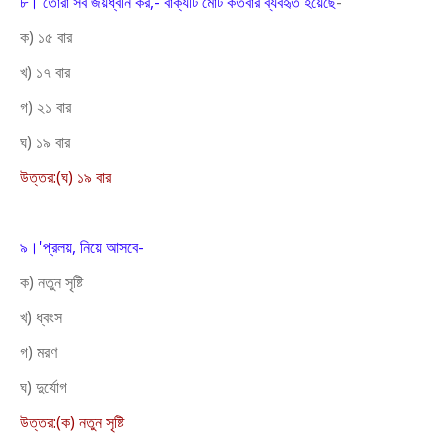
৮।'তোরা সব জয়ধ্বনি কর,- বাক্যটি মোট কতবার ব্যবহৃত হয়েছে
-
ক) ১৫ বার
খ) ১৭ বার
গ) ২১ বার
ঘ) ১৯ বার
উত্তর:(ঘ) ১৯ বার
৯।'প্রলয়, নিয়ে আসবে-
ক) নতুন সৃষ্টি
খ) ধ্বংস
গ) মরণ
ঘ) দুর্যোগ
উত্তর:(ক) নতুন সৃষ্টি