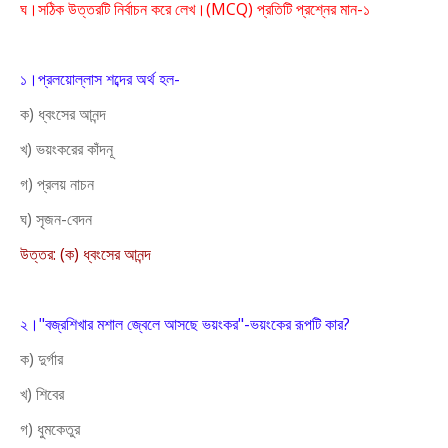
ঘ।সঠিক উত্তরটি নির্বাচন করে লেখ।(MCQ) প্রতিটি প্রশ্নের মান-১
১।প্রলয়োল্লাস শব্দের অর্থ হল-
ক) ধ্বংসের আনন্দ
খ) ভয়ংকরের কাঁদনূ
গ) প্রলয় নাচন
ঘ) সৃজন-বেদন
উত্তর: (ক) ধ্বংসের আনন্দ
২।"বজ্রশিখার মশাল জ্বেলে আসছে ভয়ংকর"-ভয়ংকের রূপটি কার?
ক) দুর্গার
খ) শিবের
গ) ধুমকেতুর