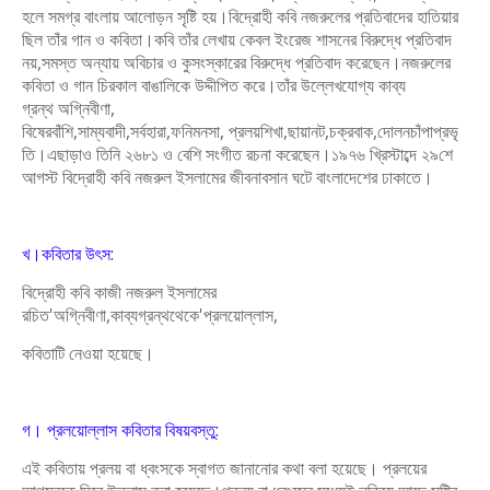
হলে সমগ্র বাংলায় আলোড়ন
সৃষ্টি হয়।বিদ্রোহী কবি নজরুলের প্রতিবাদের হাতিয়ার
ছিল তাঁর গান ও কবিতা।কবি তাঁর
লেখায় কেবল ইংরেজ শাসনের বিরুদ্ধে প্রতিবাদ
নয়,সমস্ত অন্যায় অবিচার ও কুসংস্কারের
বিরুদ্ধে প্রতিবাদ করেছেন।নজরুলের
কবিতা ও গান চিরকাল বাঙালিকে উদ্দীপিত করে।
তাঁর উল্লেখযোগ্য কাব্য
গ্রন্থ
অগ্নিবীণা,
বিষেরবাঁশি,সাম্যবাদী,সর্বহারা,ফনিমনসা,
প্রলয়শিখা,ছায়ানট,চক্রবাক,দোলনচাঁপাপ্রভৃ
তি।এছাড়াও তিনি ২৬৮১ ও বেশি সংগীত রচনা
করেছেন।
১৯৭৬ খ্রিস্টাব্দে ২৯শে
আগস্ট বিদ্রোহী কবি নজরুল ইসলামের জীবনাবসান
ঘটে বাংলাদেশের ঢাকাতে।
খ।কবিতার উৎস:
বিদ্রোহী কবি কাজী নজরুল ইসলামের
রচিত'অগ্নিবীণা,কাব্যগ্রন্থথেকে'প্রলয়োল্লাস,
কবিতাটি নেওয়া হয়েছে।
গ। প্রলয়োল্লাস কবিতার বিষয়বস্তু:
এই কবিতায় প্রলয় বা ধ্বংসকে স্বাগত জানানোর কথা বলা হয়েছে। প্রলয়ের