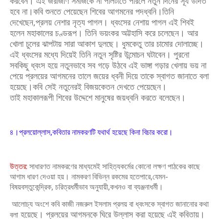
করবেন। এই জরাজীর্ণ সমাজকে না পালটাতে
পারলে নতুন দিনের সূর্য উদিত
হবে না।কবি শুনতে পেয়েছেন শিবের আগমনের পদধ্বনি।
তিনি
দেখেছেন,প্রলয় নেশার নৃত্য পাগল। ধ্বংসের নেশায় পাগল এই শিবই
হলেন
মহাকালের চণ্ডরূপ। তিনি ভয়ংকর অট্টহাসি করে চলেছেন। আর
খোলা চুলের ঝাপটায়
সারা আকাশ দুলছে। ধুমকেতু তার চামোর দোলাচ্ছে।
এই ধ্বংসের মধ্যে দিয়েই তিনি নতুন
সৃষ্টির উন্মোচন ঘটাবেন। পুরনো
সবকিছু ধ্বংস হয়ে নতুনভাবে সব গড়ে উঠবে এই ভাঙ্গা
গড়ার খেলায় ভয় না
পেয়ে প্রলয়ের আগমনের তালে জয়ের ধ্বনী দিয়ে তাকে স্বাগত
জানাতে বলা
হয়েছে।কবি সেই নতুনেরই বিজয়কেতন দেখতে পেয়েছেন।
তাই
মহাকালরূপী শিবের উদ্দেশে মানুষের জয়ধ্বনি করতে বলেছেন।
৪।প্রলয়োল্লাস,কবিতার নামকরণটি যথার্থ হয়েছে কিনা বিচার করো।
উত্তর:
সাধারণত নামকরণের মাধ্যমেই সাহিত্যকর্মের কোনো লক্ষণ পাঠকের কাছে
আগাম
ধারণ দেওয়া হয়। নামকরণ বিভিন্ন রকমের
হতে
পারে,যেমন-
বিষয়বস্তুকেন্দ্রিক, চরিত্রধর্মী
ভাব অনুযায়ী,কখনও বা ব্যঞ্জনাধর্মী।
আলোচ্য অংশে কবি কাজী নজরুল ইসলাম প্রলয় বা ধ্বংসকে স্বাগত জানানোর কথা
হয়েছে। প্রলয়ের আগমনকে ঘিরে উল্লাস করা হয়েছে এই কবিতায়।
বলা