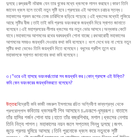
দুলছে।রুদ্ররূপী
নটরাজ যেন তার বুকের মধ্যে ধ্বংসকে লালন করছেন।কারণ তিনি
জানেন ধ্বংস হলে
তবেই নতুন সৃষ্টি হবে।প্রলয়ের এই আগমনে চরাচর স্তব্ধ।
মহাকালের প্রবল রূপের তেজ
চারিদিকে ছড়িয়ে পড়েছে।এই ধ্বংসের মধ্যেই লুকিয়ে
আছে সৃষ্টির বীজ।তাই তাই কবি
প্রলয় ভয়ংকরকে জয়ধ্বনি দিয়ে স্বাগত জানাতে
বলেছেন।এই মহাপ্রলয়ের লীলার ধ্বংসের
পর নতুন ভোর আসবে।অন্ধকার কেটে
যাবে।মহাকালের আগমনের রথের ঘরঘরধ্বনি
শোনা যাচ্ছে।রথআরোহী মহাকালের
আগমনের সময়ও জয়ধ্বনি দেওয়ার কথা কবি
বলেছেন। ধংশ দেখে ভয় না পেয়ে নতুন
সৃষ্টির কথা ভেবেও তিনি জয়ধ্বনি দিতে বলেছেন।
বধুদের প্রদীপ তুলে ধরে
মহাকালকে স্বাগত জানানোর কথা কবি বলেছেন।
৩।" ওরে ওই হাসছে ভয়ংকর!তোরা সব জয়ধ্বনি কর।কোন্ প্রসঙ্গে এই উক্তি?
কবি কেন ভয়ংকরের জয়ধ্বনিকরতে বলেছেন?
উত্তর:
বিদ্রোহী কবি কাজী নজরুল ইসলামের রচিত অগ্নিবীণা কাব্যগ্রন্থ থেকে
কবিতায় ধ্বংসরূপী শিব আসছেন চণ্ডরূপে-ধূম্ররূপ। বাতাসে
প্রলয়োল্লাস
তাঁর হাসির গর্জন শোনা যায়।
হাতে তাঁর বজ্রশিখার, মশাল।ধ্বংসের নেশায়
তিনি নিত্য পাগল। মহাকালের নয়ন জলে
সপ্তমহ সিন্ধু দুলছে।জগৎ
জুড়ে প্রলয় ঘুমিয়ে আসছে।
তিনি পুরনোকে ধ্বংস করে নতুনকে সৃষ্টি