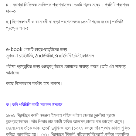
চ। ব্যাখ্যা ভিত্তিক সংক্ষিপ্ত প্রশ্নোত্তর।৬০টি শব্দের মধ্যে। প্রতিটি প্রশ্নের
মান-৩
ছ।বিশ্লেষণধর্মী ও রচনাধর্মী বা বড়ো প্রশ্নোত্তর ১৫০টি শব্দের মধ্যে।প্রতিটি
প্রশ্নের মান-৫
e-book পেজটি ছাত্র-ছাত্রীদের জন্য
সুখবর-1stইউনিট,2ndইউনিট,3ndইউনিট,টেস্ট,ফাইনাল
পরীক্ষা প্রস্তুতির জন্য গুরুত্বপূর্ণভাবে তোমাদের সাহায্য করবে।তাই এই সাফল্য
আমাদের
কাছে বিশেষভাবে স্মরণীয় হয়ে থাকবে।
ক।কবি পরিচিতি:কাজী নজরুল ইসলাম
১৮৯৯ খ্রিস্টাব্দে কাজী নজরুল ইসলাম পশ্চিম বর্ধমান জেলার চুরুলিয়া গ্রামে
জন্মগ্রহণ
করেন।তাঁর পিতার নাম কাজী ফকির আহমেদ,মাতার নাম জাহেদা খাতুন।
ছেলেবেলায়
তাঁকে ডাকা হতো' দুখুমিঞা,বলে।১৩২৬ বঙ্গাব্দে তাঁর প্রথম কবিতা মুক্তি
কবিতা প্রকাশিত হয়।
১৯২১ খ্রিস্টাব্দে 'বিজলী,পত্রিকায়'বিদ্রোহী,কবিতা প্রকাশিত