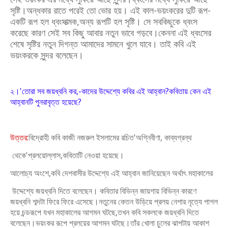
সৃষ্টি।অন্ধকার রাতে পরেই তো ভোর হয়। এই কাল-ভয়ংকরের দুটি
রূপ-
একটি রূপ হল ধ্বংসাত্মক,অন্য রূপটি হল সৃষ্টি। সে সবকিছুকে ধ্বংস
করেছে কারণ
সেই সব কিছু আবার নতুন ভাবে গড়বে।কেননা এই ধ্বংসের
শেষে সৃষ্টির নতুন দিগন্ত
আমাদের সামনে খুলে যাবে। তাই কবি এই
ভয়ংকরকে সুন্দর বলেছেন।
২।'তোরা সব জয়ধ্বনি কর,-কাদের উদ্দেশ্যে কবির এই আহ্বান?কবিতায় কেন এই
আহ্বানটি পুনরাবৃত্ত হয়েছে?
উত্তর:
বিদ্রোহী কবি কাজী নজরুল ইসলামের রচিত'অগ্নিবীণা, কাব্যগ্রন্থ
থেকে'প্রলয়োল্লাস,কবিতাটি নেওয়া হয়েছে।
আলোচ্য অংশে,কবি দেশবাসীর উদ্দেশ্যে এই আহ্বান জানিয়েছেন অর্থাৎ মহাকালের
উদ্দেশ্যে জয়ধ্বনি দিতে বলেছেন। কবিতার বিভিন্ন জায়গায় বিভিন্ন কারণে
জয়ধ্বনি শব্দটা
ফিরে ফিরে এসেছে।নতুনের কেতন উড়িয়ে প্রলয় নেশার নৃত্যে পাগল
হয়ে চন্ডরূপে যখন
মহাকালের আগমন ঘটছে,তখন কবি সকলকে জয়ধ্বনি দিতে
বলেছেন।
ভয়ংকর রূপে প্রলয়ের আগমন ঘটছে।তাঁর খোলা চুলের ঝাপটায় আকাশ