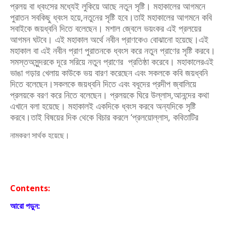
প্রলয় বা ধ্বংসের
মধ্যেই লুকিয়ে আছে নতুন সৃষ্টি। মহাকালের আগমনে
পুরাতন সবকিছু ধ্বংস হয়ে,নতুনের
সৃষ্টি হবে।তাই মহাকালের আগমনে কবি
সবাইকে জয়ধ্বনি দিতে বলেছেন। মশাল জ্বেলে
ভয়ংকর এই প্রলয়ের
আগমন ঘটবে। এই মহাকাল অর্থে নবীন প্রাণকেও বোঝানো হয়েছে।
এই
মহাকাল বা এই নবীন প্রাণ পুরাতনকে ধ্বংস করে নতুন প্রাণের সৃষ্টি করবে।
সমস্ত
অসুন্দরকে দূরে সরিয়ে নতুন প্রাণের প্রতিষ্ঠা করেবে। মহাকালেরএই
ভাঙা গড়ার খেলায়
কাউকে ভয় বারণ করেছেন এবং সকলকে কবি জয়ধ্বনি
দিতে বলেছেন।সকলকে
জয়ধ্বনি দিতে এবং বধূদের প্রদীপ জ্বালিয়ে
প্রলয়কে বরণ করে নিতে বলেছেন। প্রলয়কে
ঘিরে উল্লাস,আনন্দের কথা
এখানে বলা হয়েছে। মহাকালই একদিকে ধ্বংস করবে
অন্যদিকে সৃষ্টি
করবে।তাই বিষয়ের দিক থেকে বিচার করলে ‘প্রলয়োল্লাস, কবিতাটির
নামকরণ সার্থক হয়েছে।
Contents:
আরো পড়ুন: