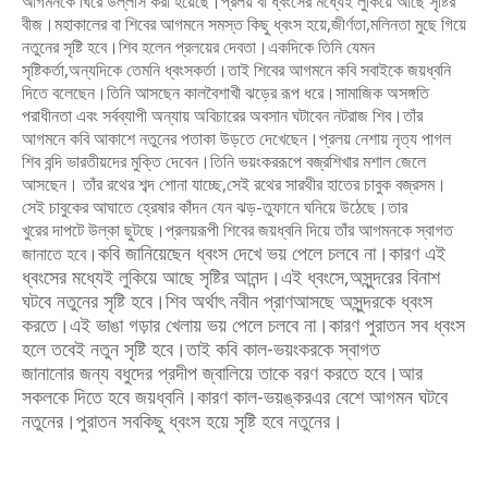
আগমনকে
ঘিরে উল্লাস করা হয়েছে।প্রলয় বা ধ্বংসের মধ্যেই লুকিয়ে আছে সৃষ্টির
বীজ।মহাকালের বা
শিবের আগমনে সমস্ত কিছু ধ্বংস হয়ে,জীর্ণতা,মলিনতা মুছে গিয়ে
নতুনের সৃষ্টি হবে।শিব
হলেন প্রলয়ের দেবতা।একদিকে তিনি যেমন
সৃষ্টিকর্তা,অন্যদিকে তেমনি ধ্বংসকর্তা।তাই
শিবের আগমনে কবি সবাইকে জয়ধ্বনি
দিতে বলেছেন।তিনি আসছেন কালবৈশাখী ঝড়ের
রূপ ধরে।সামাজিক অসঙ্গতি
পরাধীনতা এবং সর্বব্যাপী অন্যায় অবিচারের অবসান
ঘটাবেন নটরাজ শিব।তাঁর
আগমনে কবি আকাশে নতুনের পতাকা উড়তে দেখেছেন।প্রলয়
নেশায় নৃত্য পাগল
শিব বন্দি ভারতীয়দের মুক্তি দেবেন।তিনি ভয়ংকররূপে বজ্রশিখার
মশাল জেলে
আসছেন। তাঁর রথের শব্দ শোনা যাচ্ছে,সেই রথের সারথীর হাতের চাবুক
বজ্রসম।
সেই চাবুকের আঘাতে হ্রেষার কাঁদন যেন ঝড়-তুফানে ঘনিয়ে উঠেছে।তার
খুরের
দাপটে উল্কা ছুটছে।প্রলয়রূপী শিবের জয়ধ্বনি দিয়ে তাঁর আগমনকে স্বাগত
কবি জানিয়েছেন ধ্বংস দেখে ভয় পেলে চলবে না।কারণ এই
জানাতে হবে।
ধ্বংসের মধ্যেই লুকিয়ে আছে
সৃষ্টির আনন্দ।এই ধ্বংসে,অসুন্দরের বিনাশ
ঘটবে নতুনের সৃষ্টি হবে।শিব অর্থাৎ নবীন প্রাণ
আসছে অসুন্দরকে ধ্বংস
করতে।এই ভাঙা গড়ার খেলায় ভয় পেলে চলবে না।কারণ
পুরাতন সব ধ্বংস
হলে তবেই নতুন সৃষ্টি হবে।তাই কবি কাল-ভয়ংকরকে স্বাগত
জানানোর
জন্য বধুদের প্রদীপ জ্বালিয়ে তাকে বরণ করতে হবে।আর
সকলকে দিতে হবে জয়ধ্বনি।
কারণ কাল-ভয়ঙ্করএর বেশে আগমন ঘটবে
নতুনের।পুরাতন সবকিছু ধ্বংস হয়ে সৃষ্টি হবে
নতুনের।