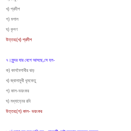
খ) প্রদীপ
গ) মশাল
ঘ) কৃপণ
উত্তর:(খ) প্রদীপ
৭।সুন্দর যার বেশে আসছে,সে হল-
ক) কালবৈশাখীর ঝড়
খ) জ্বালামুখী ধূমকেতু
গ) কাল-ভয়ংকর
ঘ) মধ্যাহ্নের রবি
উত্তর:(গ) কাল- ভয়ংকর