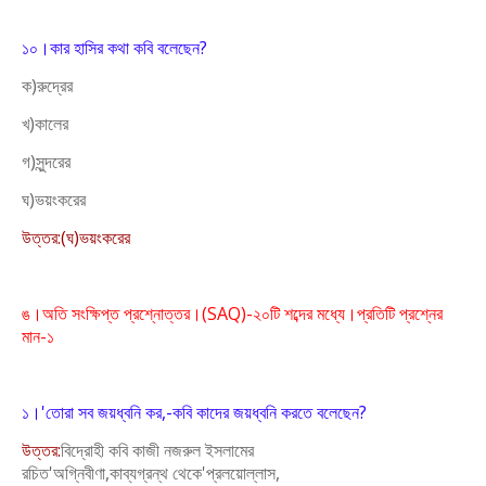
১০।কার হাসির কথা কবি বলেছেন?
ক)রুদ্রের
খ)কালের
গ)সুন্দরের
ঘ)ভয়ংকরের
উ
ত্তর:(ঘ)ভয়ংকরের
ঙ।অতি সংক্ষিপ্ত প্রশ্নোত্তর।(SAQ)-২০টি শব্দের মধ্যে।প্রতিটি প্রশ্নের
মান-১
১।'তোরা সব জয়ধ্বনি কর,-কবি কাদের জয়ধ্বনি করতে বলেছেন?
উত্তর:
বিদ্রোহী কবি কাজী নজরুল ইসলামের
রচিত'অগ্নিবীণা,কাব্যগ্রন্থ
থেকে'প্রলয়োল্লাস,