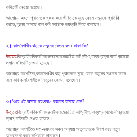
কবিতাটি নেওয়া হয়েছে।
আলোচ্য অংশে,পুরাতনকে ধ্বংস করে জীর্ণতাকে মুছে ফেলে নতুনকে প্রতিষ্ঠা
করতে,প্রলয়
আসছে বলে কবি সবাইকে জয়ধ্বনি দিতে বলেছেন।
২। কালবৈশাখীর ঝড়কে নতুনের কেতন বলার কারণ কি?
উত্তর:
বিদ্রোহীকবিকাজীনজরুলইসলামেররচিত'অগ্নিবীণা,কাব্যগ্রন্থ
থেকে'প্রলয়ো
ল্লাস,কবিতাটি নেওয়া হয়েছে।
আলোচ্য অংশটিতে,কালবৈশাখীর ঝড় পুরাতনকে মুছে ফেলে নতুনের সংকেত আনে
বলে
কবি কালবৈশাখীকে 'নতুনের কেতন, বলেছেন।
৩।'ওরে ওই হাসছে ভয়ংকর,- ভয়ংকর হাসছে কেন?
উত্তর:
বিদ্রোহীকবিকাজীনজরুলইসলামেররচিত'অগ্নিবীণা,কাব্যগ্রন্থথেকে'প্রলয়ো
ল্লাস,কবিতাটি নেওয়া হয়েছে।
আলোচ্য অংশটিতে মহা-ভয়ংকর সকল অন্যায় অত্যাচারকে বিনাশ করে নতুন
যুগেরসূচনা
করার তৃপ্তিতে হাসছেন।