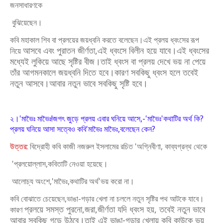
জনসাধারণকে
বুঝিয়েছেন।
কবি মহাকাল শিব বা প্রলয়ের জয়ধ্বনি করতে বলেছেন।এই প্রলয় ধ্বংসের রূপ
আসবে এবং পুরাতন জীর্ণতা,এই ধ্বংসে বিলীন হয়ে যাবে।এই ধ্বংসের
নিয়ে
মধ্যেই লুকিয়ে আছে
সৃষ্টির বীজ।তাই ধ্বংস বা প্রলয় দেখে ভয় না পেয়ে
তাঁর আগমনকালে জয়ধ্বনি দিতে হবে।
কারণ সবকিছু ধ্বংস হলে তবেই
নতুন আসবে।আবার নতুন ভাবে সবকিছু সৃষ্টি হবে।
২।'মাভৈঃ মাভৈঃ!জগৎ জুড়ে প্রলয় এবার ঘনিয়ে আসে,-'মাভৈঃ'কথাটির অর্থ কি?
প্রলয় ঘনিয়ে আসা সত্বেও কবি'মাভৈঃ মাভৈঃ,বলেছেন কেন?
উত্তর:
বিদ্রোহী কবি কাজী নজরুল ইসলামের রচিত 'অগ্নিবীণা, কাব্যগ্রন্থ থেকে
'প্রলয়োল্লাস,কবিতাটি নেওয়া হয়েছে।
আলোচ্য অংশে,'মাভৈঃ,কথাটির অর্থ'ভয় করো না।
কবি বোঝাতে চেয়েছেন,ভাঙা-গড়ার খেলা না চললে নতুন সৃষ্টির পথ আটকে যাবে।
প্রলয়ে সমস্ত পুরনো,জরা,জীর্ণতা যদি ধ্বংস হয়, তবেই নতুন ভাবে
কারণ
আবার সবকিছু গড়ে
উঠবে।তাই এই ভাঙা-গড়ার খেলায় কবি কাউকে ভয়