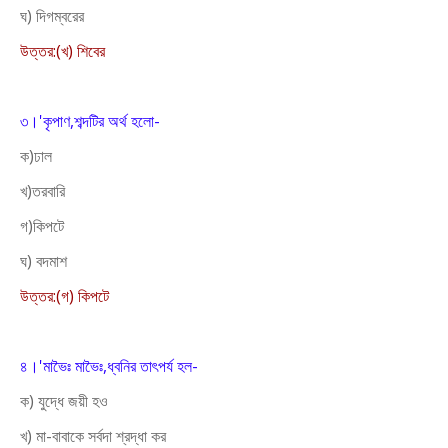
ঘ) দিগম্বরের
উত্তর:(খ) শিবের
৩।'কৃপাণ,শব্দটির অর্থ হলো-
ক)ঢাল
খ)তরবারি
গ)কিপটে
ঘ) বদমাশ
উত্তর:(গ) কিপটে
৪।'মাভৈঃ মাভৈঃ,ধ্বনির তাৎপর্য হল-
ক) যুদ্ধে জয়ী হও
খ) মা-বাবাকে সর্বদা শ্রদ্ধা কর