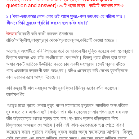
question and
answer)
১৫০টি শব্দের মধ্যে।প্রতিটি প্রশ্নের মান-৫
১।'কাল-ভয়ংকরের বেশে এবার ওই আসে সুন্দর,-কাল ভয়ংকর এর পরিচয় দাও।
কীভাবে
তিনি সুন্দরের প্রতিষ্ঠা করবেন বলে কবির ধারণা?
উত্তর:
বিদ্রোহী কবি কাজী নজরুল ইসলামের
রচিত'অগ্নিবীণা,কাব্যগ্রন্থ
থেকে'প্রলয়োল্লাস,কবিতাটি নেওয়া হয়েছে।
আলোচ্য অংশটিতে,কবি বিপ্লবের পথে যে ভারতবাসীর মুক্তি হবে,সে কথা মনেপ্রাণে
বিশ্বাস
করতেন এবং তাঁর লেখনীতে তা বেশ স্পষ্ট। কিন্তু প্রায় জীবন হারা অচল-
অসার একটি
জাতিকে উজ্জীবিত করতে চায় একটা মহাপ্রলয়।সেই প্রলয় ঘটাতে
পারে একমাত্র রুদ্ররূপী
কাল-ভয়ঙ্কর। যদিও এক্ষেত্রে কবি দেশের যুবশক্তিকে
কাল ভয়ংকর রূপে আখ্যা দিয়েছেন।
কবি রুদ্ররূপী কাল ভয়ঙ্কর অর্থাৎ যুবশক্তির বিভিন্ন রূপের বর্ণনা করেছেন।
কালবৈশাখীর
ঝড়ের মতো প্রলয় নেশায় নৃত্য পাগল মহাকালের চন্দ্ররূপে সামাজিক অসংগতিকে
দূর
করতে তার আগমন ঘটে।কখনো তার ঝামর কেসের দোলায় গগন দুলে যায় এবং
তাঁর
অট্রহাস্যের চরাচর স্তব্ধ হয়ে যায।দু-চোখে দ্বাদশ রহ্নিজ্বালা নিয়ে
আসে।কবি এই কাল-ভয়ংকরকে ভয় পেতে বারণ
বিশ্বমায়ের আসনকে সে
করেছেন কারন পুরাতন সবকিছু ধ্বংস
করার জন্য মহাকালের আগমন।কিন্তু
সেই ভয়ংকর এর মধ্যে লুকিয়ে আছে সুন্দর।ধ্বংসের
মধ্যে লুকিয়ে আছে