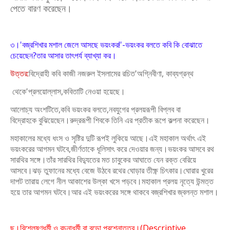
পেতে বারণ করেছেন।
৩।'বজ্রশিখার মশাল জেলে আসছে ভয়ংকর!'-ভয়ংকর বলতে কবি কি বোঝাতে
চেয়েছেন?তার আসার তাৎপর্য ব্যাখ্যা কর।
উত্তর:
বিদ্রোহী কবি কাজী নজরুল ইসলামের রচিত'অগ্নিবীণা, কাব্যগ্রন্থ
থেকে'প্রলয়োল্লাস,কবিতাটি নেওয়া হয়েছে।
আলোচ্য অংশটিতে,কবি ভয়ংকর বলতে,নবযুগের প্রলয়রূপী বিপ্লব বা
বিদ্রোহকে
বুঝিয়েছেন।রুদ্ররূপী শিবকে তিনি এর প্রতীক রূপে কল্পনা করেছেন।
মহাকালের মধ্যে ধংস ও সৃষ্টির দুটি রূপই লুকিয়ে আছে।এই মহাকাল অর্থাৎ এই
ভয়ংকরের
আগমন ঘটবে,জীর্ণতাকে ধূলিসাৎ করে দেওয়ার জন্য।ভয়ংকর আসবে রথ
সারথির সঙ্গে।
তাঁর সারথির বিদ্যুতের মত চাবুকের আঘাতে যেন রক্ত বেরিয়ে
আসবে।ঝড় তুফানের মধ্যে
বেজে উঠবে রথের ঘোড়ার তীক্ষ্ণ চিৎকার।ঘোরার খুরের
দাপট তারায় লেগে নীল আকাশের
উল্কা খসে পড়বে।মহাকাল প্রলয় নৃত্যে উন্মত্ত
হয়ে তার আগমন ঘটবে।আর এই
ভয়ংকরের সঙ্গে থাকবে বজ্রশিখার জ্বলন্ত মশাল।
ছ।বিশ্লেষণধর্মী ও রচনাধর্মী বা বড়ো প্রশ্নোত্তর।(
Descriptive