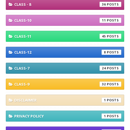
CLASS - 8
36
CLASS-10
11
CLASS-11
45
CLASS-12
8
CLASS-7
24
CLASS-9
32
DISCLAIMER
1
PRIVACY POLICY
1