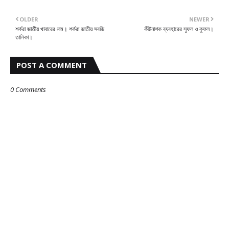
OLDER
NEWER
শর্করা জাতীয় খাবারের নাম। শর্করা জাতীয় সবজি
কীটনাশক ব্যবহারের সুফল ও কুফল।
তালিকা।
POST A COMMENT
0 Comments