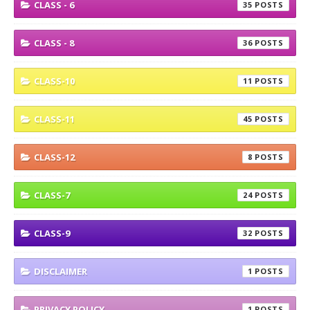
CLASS - 6
35
CLASS - 8
36
CLASS-10
11
CLASS-11
45
CLASS-12
8
CLASS-7
24
CLASS-9
32
DISCLAIMER
1
PRIVACY POLICY
1