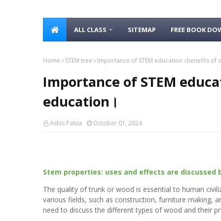
ALL CLASS
SITEMAP
FREE BOOK D
Home
STEM tree
Importance of STEM education।benefits of 
Importance of STEM educa
education।
Ashis Patua
October 01, 2024
Stem properties: uses and effects are discussed 
The quality of trunk or wood is essential to human civili
various fields, such as construction, furniture making, a
need to discuss the different types of wood and their pr