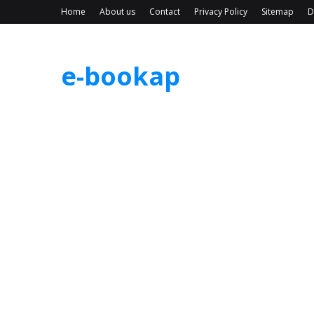
Home
About us
Contact
Privacy Policy
Sitemap
D
e-bookap