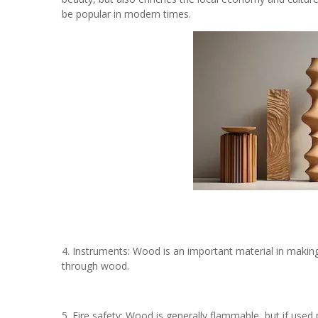
be popular in modern times.
4. Instruments: Wood is an important material in makin
through wood.
5. Fire safety: Wood is generally flammable, but if used p