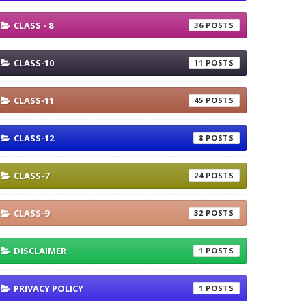
CLASS - 8
36
CLASS-10
11
CLASS-11
45
CLASS-12
8
CLASS-7
24
CLASS-9
32
DISCLAIMER
1
PRIVACY POLICY
1