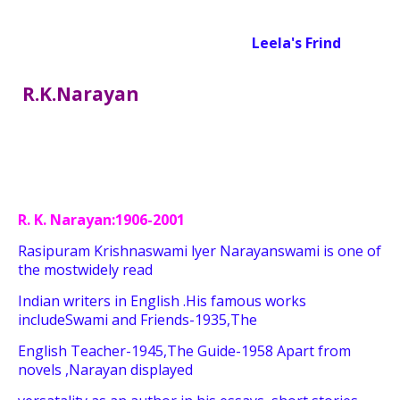
Leela's Frind
R.K.Narayan
R. K. Narayan:1906-2001
Rasipuram Krishnaswami lyer Narayanswami
is one of
the most
widely read
Indian
writers
in English .
His famous works
include
Swami
and Friends-1935,The
English
Teacher-1945,
The Guide-1958
Apart
from
novels ,Narayan displayed