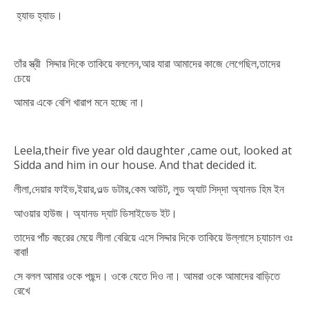
হ্যাভ হ্যাড।
তাঁর স্ত্রী সিদ্দার দিকে তাকিয়ে বললেন,আর যারা আমাদের কাজে লেগেছিল,তাদের
চেয়ে
আমার একে বেশি খারাপ মনে হচ্ছে না।
Leela,their five year old daughter ,came out, looked at
Sidda and him in our
house. And that decided it.
লীলা,দেয়ার ফাইভ,ইয়ার,ওল্ড ডটার,কেম আউট, লুড অ্যাট সিদ্‌দা অ্যানড হিম ইন
আওয়ার হাউজ। অ্যানড দ্যাট ডিসাইডেড ইট।
তাদের পাঁচ বছরের মেয়ে লীলা বেরিয়ে এসে সিদ্দার দিকে তাকিয়ে উল্লাসে চ্যাচাল ওঃ
বাবা!
সে বলল আমার ওকে পছন্দ। ওকে যেতে দিও না। আমরা ওকে আমাদের বাড়িতে
রেখে