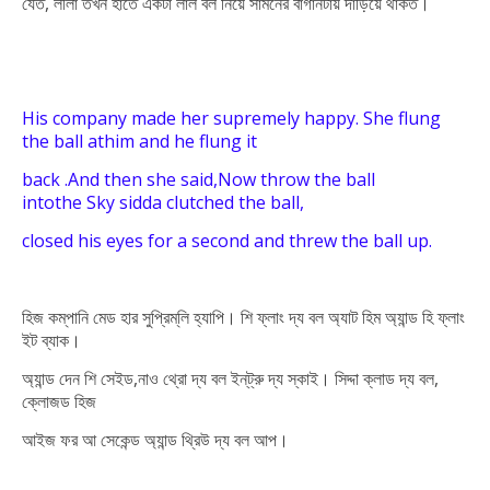
যেত, লীলা তখন হাতে একটা লাল বল নিয়ে সামনের বাগানটায় দাঁড়িয়ে থাকত।
His company made her supremely happy. She flung
the ball at
him and
he flung it
back
.
And then she said,Now throw the ball
into
the
Sky sidda
clutched the ball,
closed
his eyes
for a second and
threw the ball up.
হিজ কম্‌পানি মেড হার সুপ্রিম্‌লি হ্যাপি। শি ফ্লাং দ্য বল অ্যাট হিম অ্যান্ড হি ফ্লাং
ইট ব্যাক।
অ্যান্ড দেন শি সেইড,নাও থ্রো দ্য বল ইন্‌ট্রু দ্য স্কাই। সিদ্দা ক্লাড দ্য বল,
ক্লোজড হিজ
আইজ ফর আ সেকেন্ড অ্যান্ড থ্রিউ দ্য বল আপ।