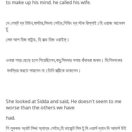
to make up his mind. he called his wife.
দে লেফ্‌ট দ্য টাউন,মাস্টার,সিদদা সেইড,গিভিং দ্য স্টক রিপ্‌লাই।হি ওয়াজ আনেবল
টু
মেক আপ হিজ মাইন্ড, হি কল্ড হিজ ওয়াইফ্।
ওনারা শহর ছেড়ে চলে গিয়েছিলেন,বাবু,সিদদার গলায় বাঁধাধরা জবাব। মি.শিবশংকর
মনস্থির করতে পারলেন না।তিনি স্ত্রীকে ডাকলেন।
She looked at Sidda and said, He doesn't seem to me
worse than
the others we have
had.
শি লুককড অ্যাট সিদ্দা অ্যান্‌ড সেইড,হি ডাজেন্ট সিম টু মি ওয়ার্স দ্যান দি আদার্স উই