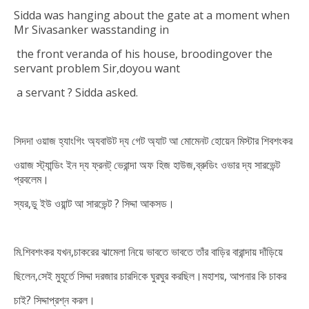
Sidda was hanging about the gate at a moment when
Mr
Sivasanker was
standing in
the
front veranda of his house, brooding
over the
servant
problem Sir,do
you want
a servant ?
Sidda asked.
সিদদা ওয়াজ হ্যাংগিং অ্যবাউট দ্য গেট অ্যাট আ মোমেনট হোয়েন মিস্টার শিবশংকর
ওয়াজ স্ট্যান্ডিং ইন দ্য ফ্রনট্ ভেরান্দা অফ হিজ হাউজ,ব্রুডিং ওভার দ্য সারভেন্ট
প্রবলেম।
স্যর,ডু ইউ ওয়ান্ট আ সারভেন্ট ? সিদ্দা আকসড।
মি.শিবশংকর যখন,
চাকরের
ঝামেলা
নিয়ে ভাবতে ভাবতে তাঁর
বাড়ির বারান্দায় দাঁড়িয়ে
ছিলেন,
সেই মুহূর্তে সিদ্দা দরজার চারদিকে ঘুরঘুর করছিল।
মহাশয়, আপনার কি চাকর
চাই
? সিদ্দা
প্রশ্ন করল।