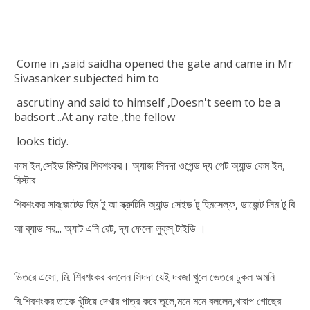
Come in ,said saidha opened the gate and came in Mr
Sivasanker
subjected him to
a
scrutiny and said to himself ,Doesn't seem to be a
bad
sort ..At any rate ,the fellow
looks
tidy.
কাম ইন,সেইড মিস্টার শিবশংকর। অ্যাজ সিদদা ওপেন্ড দ্য গেট অ্যান্ড কেম ইন,
মিস্টার
শিবশংকর সাব্‌জেটেড হিম টু আ স্ক্রুটিনি অ্যান্ড সেইড টু হিমসেল্ফ, ডাজেন্ট সিম টু বি
আ ব্যাড সর... অ্যাট এনি রেট, দ্য ফেলো লুক্‌স্‌ টাইডি ।
ভিতরে এসো, মি. শিবশংকর বললেন সিদদা যেই দরজা খুলে ভেতরে ঢুকল অমনি
মি.শিবশংকর তাকে খুঁটিয়ে দেখার পাত্র করে তুলে,মনে মনে বললেন,খারাপ গোছের