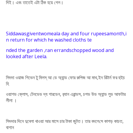
দিই। এবং তাতেই এটা ঠিক হয়ে গেল।
Siddawasgiventwomeala
day
and
four
rupeesa
month,i
n
return
for
which
he
washed
cloths
te
nded the
garden ,ran
errands
chopped
wood
and
looked
after
Leela.
সিদদা ওয়াজ গিভেন টু মিলস্ আ ডে অ্যান্ড ফোর রুপিজ আ মাথ,ইন রিটার্ন ফর হুইচ
হি
ওয়াশড ক্লোস, টেনডেড দ্য গারডেন, র‍্যান এরান্ডস, চপড উড অ্যান্ড লুড আফটার
লীলা ।
সিদদার দিনে দুবেলা খাওয়া আর মাসে চার টাকা জুটত। তার বদলে সে কাপড় কাচত,
বাগান