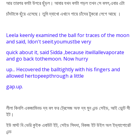
আর তারপর বলটা উপরে ছুঁড়ল। আবার যখন বলটা পড়ল তখন সে বলল,এবার এটা
চাঁদটাকে ছুঁয়ে এসেছে। তুমি দ্যাখো এখানে গায়ে চাঁদের টুকরো লেগে আছে ।
Leela keenly examined the ball for traces of the moon
and said, I
don't
see
it.you
must
be very
quick about it, said Sidda ,because it
will
allevaporate
and go back to
the
moon.
Now hurry
up... He
covered the ball
tightly with his fingers and
allowed her
to
peep
through a
little
gap.
up.
লীলা কিনলি একজামিনড দ্য বল ফর ট্রেসেজ অফ দ্য মুন এন্ড সেইড, আই ডোন্ট সী
ইট।
ইউ মাস্ট বি ভেরি কুইক এবাউট ইট, সেইড সিদদা, বিকজ ইট উইল অল ইভ্যাপোরেট
এন্ড