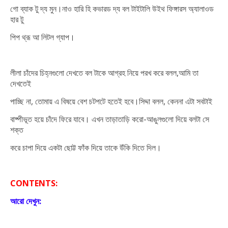
গো ব্যাক টু দ্য মুন।নাও হারি হি কভারড দ্য বল টাইটালি উইথ ফিঙ্গারস অ্যালাওড
হার টু
পিপ থ্রূ আ লিটল গ্যাপ।
লীলা চাঁদের চিহ্নগুলো দেখতে বল টাকে আগ্রহ নিয়ে পরখ করে বলল,আমি তা
দেখতেই
পাচ্ছি না, তোমায় এ বিষয়ে বেশ চটপটে হতেই হবে।সিদ্দা বলল, কেননা এটা সবটাই
বাষ্পীভূত হয়ে চাঁদে ফিরে যাবে। এখন তাড়াতাড়ি করো-আঙুলগুলো দিয়ে বলটা সে
শক্ত
করে চাপা দিয়ে একটা ছোট্ট ফাঁক দিয়ে তাকে উঁকি দিতে দিল।
CONTENTS:
আরো দেখুন: