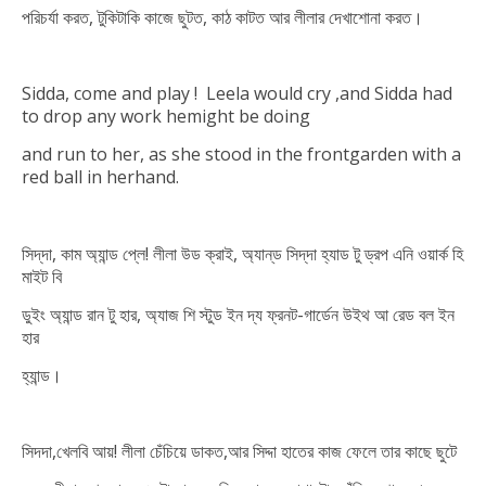
পরিচর্যা করত, টুকিটাকি কাজে ছুটত, কাঠ কাটত আর লীলার দেখাশোনা করত।
Sidda, come and play ! Leela would cry ,and Sidda had
to drop
any work he
might
b
e
doing
and run to her, as she stood in the front
garden with a
red ball in her
hand.
সিদ্‌দা, কাম অ্যান্ড প্লে! লীলা উড ক্রাই, অ্যান্‌ড সিদ্‌দা হ্যাড টু ড্রপ এনি ওয়ার্ক হি
মাইট বি
ডুইং অ্যান্ড রান টু হার, অ্যাজ শি স্টুড ইন দ্য ফ্রনট-গার্ডেন উইথ আ রেড বল ইন
হার
হ্যান্ড।
সিদদা,খেলবি আয়! লীলা চেঁচিয়ে ডাকত,আর সিদ্দা হাতের কাজ ফেলে তার কাছে ছুটে