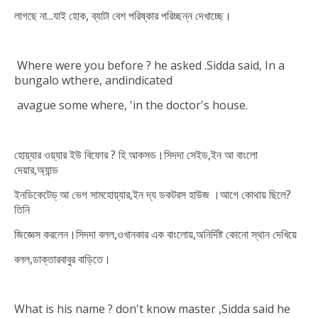
লাগছে না...যাই হোক, ব্যাটা বেশ পরিষ্কার পরিচ্ছন্ন দেখাচ্ছে।
Where were you before ? he asked .
Sidda said, In a
bungalo w
there, and
indicated
a
vague
some where, 'in the doctor's house.
হোয়্যার ওয়্যার ইউ বিফোর ? হি আকসড।সিদদা সেইড,ইন আ বাংলো
দেয়ার,অ্যান্ড
ইনডিকেটেড্ আ ভেগ সামহোয়্যার,ইন দ্য ডকটরস হাউজ ।
আগে কোথায় ছিলে?
তিনি
জিজ্ঞেস করলেন।
সিদদা বলল,ওখানকার এক বাংলোয়,অনির্দিষ্ট কোনো স্থান দেখিয়ে
বলল,ডাক্তারবাবুর বাড়িতে।
What is his name ? don't know master ,Sidda said he