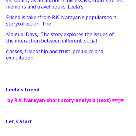
versatality as an author in his
essays,
short stories,
memoirs and travel books .
Leela's
Friend is taken
from R.K. Narayan's popular
short
story
collection' The
Malgudi
Days,.
The story explores the issues of
the
interaction
between different
social
classes, friendship and trust ,
prejudice and
exploitation.
Leela's friend
by R.K. Narayan-short story-analysis (text) বঙ্গানুবাদ
Let,s Start