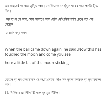
তার সাহচর্যে সে পরম তৃপ্তি পেল। সে সিদ্দাকে বল ছুঁড়ল আবার সেও পালটা ছুঁড়ে
দিল।
আর তখন সে বলল,এবার আকাশে বলটা ছোঁড় দেখি,সিদ্দা বলটা চেপে ধরে এক
সেকেন্ড
দু-চোখ বন্ধ করল
When the ball came down again ,he said ,Now this has
touched the
moon
and come you see
here a little bit of the moon sticking.
হোয়েন দ্য বল কেম ডাউন এগেন,হি সেইড, নাও দিস হ্যাজ টআচড দ্য মুন অ্যানড
কাম।
ইউ সি হিয়ার আ লিটল বিট অফ দ্য মুন স্টিকিং।