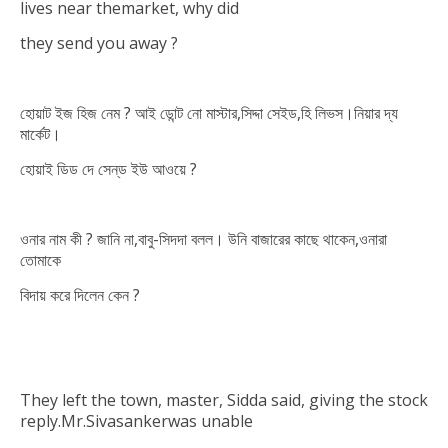
lives near themarket,
why
did
they send you away ?
হোয়াট ইজ হিজ নেম ? আই ডোন্ট নো মাস্টার,সিদ্দা সেইড,হি লিভস।নিয়ার দ্য
মার্কেট।
হোয়াই ডিড দে সেন্‌ড ইউ আওয়ে ?
ওনার নাম কী ? জানি না,বাবু-সিদদা বলল। উনি বাজারের কাছে থাকেন,ওনারা
তোমাকে
বিদায় করে দিলেন কেন ?
They left the town, master, Sidda said, giving the stock
reply.Mr.Sivasankerwas
unable