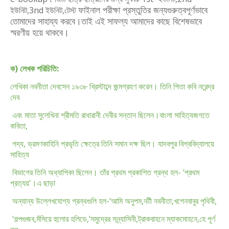
ফাইনাল পরীক্ষা প্রস্তুতির জন্যগুরুত্বপূর্ণভাবে
ইউনিট,3nd ইউনিট,টেস্ট
তোমাদের সাহায্য করবে।তাই এই সাফল্য
আমাদের কাছে বিশেষভাবে
স্মরণীয় হয়ে থাকবে।
ক) লেখক পরিচিতি:
লেখিকা নবনীতা দেবসেন ১৯৩৮ খ্রিস্টাব্দে জন্মগ্রহণ করেন। তিনি পিতা কবি নরেন্দ্র
দেব
এবং মাতা সুলেখিনা শ্রীমতি রাধারানী দেবীর সন্তান ছিলেন।বাংলা সাহিত্যজগতে
কবিতা,
গদ্য, ভ্রমণকাহিনি প্রভৃতি ক্ষেত্রে তিনি সমান দক্ষ ছিল। যাদবপুর বিশ্ববিদ্যালয়ে
সাহিত্য
বিভাগের তিনি অধ্যাপিকা ছিলেন। তাঁর প্রথম প্রকাশিত গ্রন্থ হল- ‘প্রথম
প্রত্যয়'।এ ছাড়া
অন্যান্য উল্লেখযোগ্য গ্রন্থগুলি হল-‘আমি অনুপম,নটী নবনীতা,খগেনবাবুর পৃথিবী,
‘গল্পগুজব,মঁসিয়ে হুলোর হলিডে,‘সমুদ্রের সন্ন্যাসিনী,ট্রাকবাহনে ম্যাকমোহনে,হে পূর্ণ