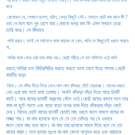
জমেছে। কারণ বনটা শুধুই পাখিতে পরিপূর্ণ। তার মা-বাবা এমন জায়গায় তাকে বাসা
করে
রেখেছেন যে, সেখানে ছাগল, হরিণ, ভেড়া কিছুই নেই। তাহলে ছোট বাঘ খাবে কী ?
মনে মনে খুব রেগে যায়।কোনো ভদ্র বাঘ কি এমন স্থানে ডেরা
তাই সে
তৈরি করে। সে কীভাবে
পাখি ধরবে। যতই সে সর্বনেশে থাবা বাড়াক-না কেন, পাখি সে কিছুতেই ধরতে পারবে
না,
পাখির সঙ্গে পেরে ওঠা তার কাজ নয়। ছোট্ট শরীরে সে যত লাফিয়ে ওঠে পাখি
ধরতে,পাখিরা তত কিচিরমিচির করতে করতে ডানা মেলে উড়ে পালায়।ছোট্ট
বাঘটির বড়ো
খিদে। সে নদীর তীরে গিয়ে দেখে লাল লাল কাঁকড়া হেঁটে বেড়াচ্ছে। তাদের ধরতে
বাঘ গর্তে থাবা ঢোকায়। অমনি কাঁকড়া দাঁড়া দিয়ে পায়ে চিমটি
সেই ছোট্ট
কাটে। আর বাঘের ছানাটি
যন্ত্রণায় কেঁদে ওঠে।ছোট্ট বাঘের কান্না শুনে তার
বাবা-মা ছুটে আসে এবং বড়ো বড়ো নখের
থাবা দিয়ে কাঁকড়ার দাঁড়া কেটে
দেয়। খিদের চোটে বাঘের ছানাটি ছোটো মাছ ধরতে জলে
নামলে বাঘের মা
লজ্জা পায়। মা-বাঘ ছানাকে বলে যে সে তো ভোঁদড় নয় যে এভাবে
জলে
নেমে মাছ ধরে খাবে। মা-বাঘ তার ছানাকে সাহস দিয়ে বলে সে তো
বাঘের বাচ্চা। তবে
ছানার দুঃখে মা-বাঘ বেদনা অনুভব করে এবং বাচ্চাকে