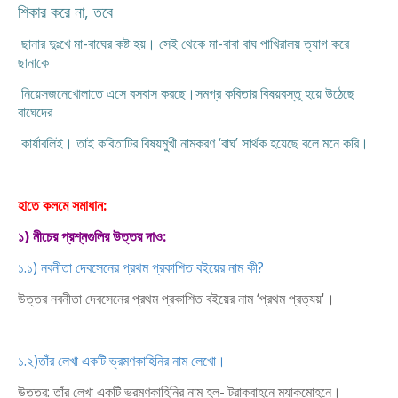
শিকার করে না, তবে
ছানার দুঃখে মা-বাঘের কষ্ট হয়। সেই থেকে মা-বাবা বাঘ পাখিরালয় ত্যাগ করে
ছানাকে
নিয়েসজনেখোলাতে এসে বসবাস করছে।সমগ্র কবিতার বিষয়বস্তু হয়ে উঠেছে
বাঘেদের
কার্যাবলিই। তাই কবিতাটির বিষয়মুখী নামকরণ ‘বাঘ’ সার্থক হয়েছে বলে মনে করি।
হাতে কলমে সমাধান:
১) নীচের প্রশ্নগুলির উত্তর দাও:
১.১) নবনীতা দেবসেনের প্রথম প্রকাশিত বইয়ের নাম কী?
উত্তর নবনীতা দেবসেনের প্রথম প্রকাশিত বইয়ের নাম ‘প্রথম প্রত্যয়'।
১.২)তাঁর লেখা একটি ভ্রমণকাহিনির নাম লেখো।
উত্তর: তাঁর লেখা একটি ভ্রমণকাহিনির নাম হল- ট্রাকবাহনে ম্যাকমোহনে।