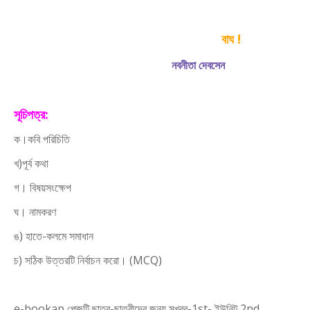
বাঘ !
নবনীতা দেবসেন
সূচিপত্র:
ক।কবি পরিচিতি
খ)পূর্ব কথা
গ। বিষয়সংক্ষেপ
ঘ। নামকরণ
ঙ) হাতে-কলমে সমাধান
চ) সঠিক উত্তরটি নির্বাচন করো। (MCQ)
e-bookap পেজটি ছাত্র-ছাত্রীদের জন্য সুখবর-1st- ইউনিট,2nd