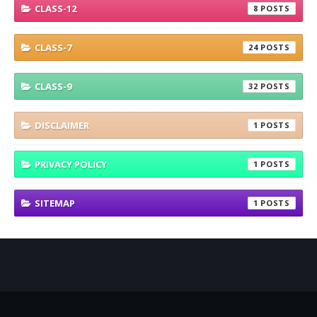
CLASS-12
8
CLASS-7
24
CLASS-9
32
DISCLAIMER
1
PRIVACY POLICY
1
SITEMAP
1