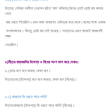
উত্তর: লেখিকা নবনীতা দেবসেন রচিত 'বাঘ' কবিতায়,খিদের চোটে ছোট্ট বাঘ কাদায়
নেমে
মাছ ধরতে গিয়েছিল।এমন কাজ সাধারণত ভোঁদড়রা করে থাকে।বাঘের পক্ষে একাজ
অপমানজনক। কিন্তু ছোট্ট বাঘ তাই করেছে। সন্তানের এরূপ কাজেই বাঘজননী
লজ্জা
পেয়েছিল।
৯)নীচের বাক্যগুলির উদ্দেশ্য ও বিধেয় অংশ ভাগ করে দেখাও:
৯.১)তার মনে মনে জমছে কেবল রাগ।
উত্তর:তার (উদ্দেশ্য) মনে মনে জমছে কেবল রাগ (বিধেয়)।
৯.২) বাঘছানা কি ধরতে পারে পাখি?
উত্তর:বাঘছানা (উদ্দেশ্য) কি ধরতে পারে পাখি? (বিধেয়)।