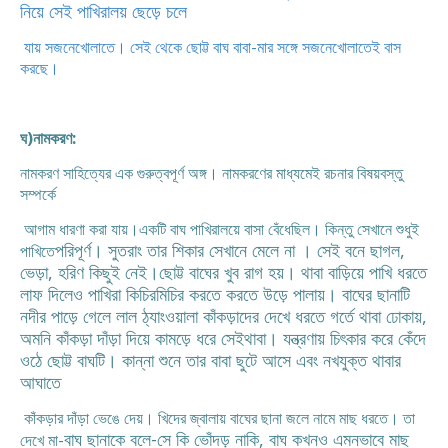
নিয়ে সেই পাখিরালয় ছেড়ে চলে
যায় সজনেখোলাতে। সেই থেকে ছোট্ট বাঘ বাবা-মার সঙ্গে সজনেখোলাতেই বাস
করছে।
ঘ)নামকরণ:
নামকরণ সাহিত্যের এক গুরুত্বপূর্ণ অঙ্গ। নামকরণের মাধ্যমেই রচনার বিষয়বস্তু
সম্পর্কে
আগাম ধারণা করা যায়।একটি বাঘ পাখিরালয়ে বাসা বেঁধেছিল। কিন্তু সেখানে শুধুই
পরিপূর্ণ। সুতরাং তার শিকার সেখানে মেলে না । সেই বনে ছাগল,
পাখিতে
ভেড়া, হরিণ কিছুই নেই।
ছোট্ট বাঘের খুব রাগ হয়। থাবা বাড়িয়ে পাখি ধরতে
লাফ দিলেও পাখিরা কিচিরমিচির করতে
করতে উড়ে পালায়। বাঘের ছানাটি
নদীর পাড়ে গেলে লাল ঠ্যাংওয়ালা কাঁকড়াদের দেখে
ধরতে গর্তে থাবা ঢোকায়,
অমনি কাঁকড়া দাঁড়া দিয়ে কামড়ে ধরে সেইথাবা। যন্ত্রণায় চিৎকার
করে কেঁদে
ওঠে ছোট্ট বাঘটি। কান্না শুনে তার বাবা ছুটে আসে এবং নখযুক্ত থাবার
আঘাতে
কাঁকড়ার দাঁড়া ভেঙে দেয়। খিদের জ্বালায় বাঘের ছানা জলে নামে মাছ ধরতে। তা
বাঘ ছানাকে বলে-সে কি ভোঁদড় নাকি, বাঘ কখনও এমনভাবে মাছ
দেখে মা-