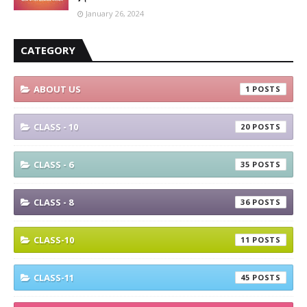
January 26, 2024
CATEGORY
ABOUT US
1
CLASS - 10
20
CLASS - 6
35
CLASS - 8
36
CLASS-10
11
CLASS-11
45