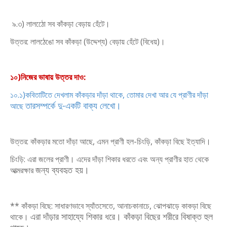
৯.৩) লালঠোে সব কাঁকড়া বেড়ায় হেঁটে।
উত্তর: লালঠেঙো সব কাঁকড়া (উদ্দেশ্য) বেড়ায় হেঁটে (বিধেয়)।
১০)নিজের ভাষায় উত্তর দাও:
১০.১)কবিতাটিতে দেখলাম কাঁকড়ার দাঁড়া থাকে, তোমার দেখা আর যে প্রাণীর দাঁড়া
তারসম্পর্কে দু-একটি বাক্য লেখো।
আছে
উত্তর: কাঁকড়ার মতো দাঁড়া আছে, এমন প্রাণী হল-চিংড়ি, কাঁকড়া বিছে ইত্যাদি।
চিংড়ি: এরা জলের প্রাণী। এদের দাঁড়া শিকার ধরতে এবং অন্য প্রাণীর হাত থেকে
জন্য ব্যবহৃত হয়।
আত্মরক্ষার
** কাঁকড়া বিছে: সাধারণভাবে স্যাঁতসেতে, আনাচকানাচে, ঝোপঝাড়ে কাকড়া বিছে
এরা দাঁড়ার সাহায্যে শিকার ধরে। কাঁকড়া বিছের শরীরে বিষাক্ত হুল
থাকে।