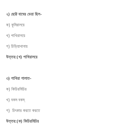
২) ছোট্ট বাঘের ডেরা ছিল-
ক) কুমিরালয়ে
খ) পাখিরালয়ে
গ) চিড়িয়াখানায়
উত্তর:(খ) পাখিরালয়ে
৩) পাখিরা পালাত-
ক) কিচিরমিচির
খ) বকম বকম্
গ) চিৎকার করতে করতে
উত্তর:(ক) কিচিরমিচির