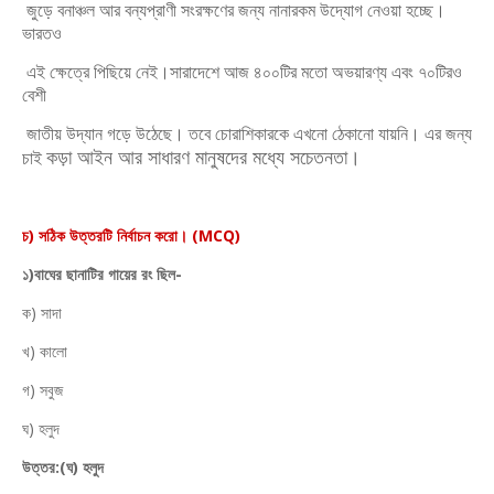
জুড়ে বনাঞ্চল আর বন্যপ্রাণী সংরক্ষণের জন্য নানারকম উদ্যোগ নেওয়া হচ্ছে।
ভারতও
এই ক্ষেত্রে পিছিয়ে নেই।সারাদেশে আজ ৪০০টির মতো অভয়ারণ্য এবং ৭০টিরও
বেশী
জাতীয় উদ্যান গড়ে উঠেছে। তবে চোরাশিকারকে এখনো ঠেকানো যায়নি। এর জন্য
কড়া আইন আর সাধারণ মানুষদের মধ্যে সচেতনতা।
চাই
চ) সঠিক উত্তরটি নির্বাচন করো। (MCQ)
১)বাঘের ছানাটির গায়ের রং ছিল-
ক) সাদা
খ) কালো
গ) সবুজ
ঘ) হলুদ
উত্তর:(ঘ) হলুদ