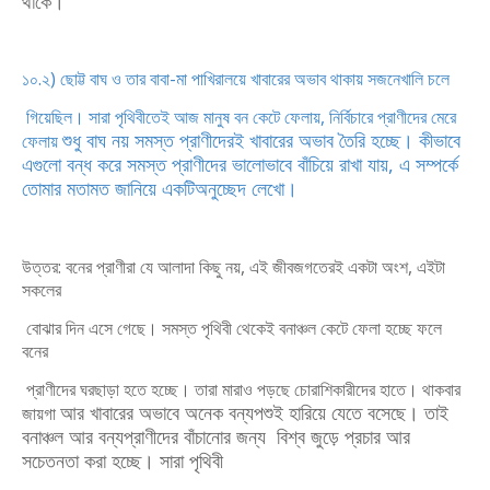
থাকে।
১০.২) ছোট্ট বাঘ ও তার বাবা-মা পাখিরালয়ে খাবারের অভাব থাকায় সজনেখালি চলে
গিয়েছিল। সারা পৃথিবীতেই আজ মানুষ বন কেটে ফেলায়, নির্বিচারে প্রাণীদের মেরে
শুধু বাঘ নয় সমস্ত প্রাণীদেরই খাবারের অভাব তৈরি হচ্ছে। কীভাবে
ফেলায়
এগুলো বন্ধ করে সমস্ত
প্রাণীদের ভালোভাবে বাঁচিয়ে রাখা যায়, এ সম্পর্কে
তোমার মতামত জানিয়ে একটিঅনুচ্ছেদ
লেখো।
উত্তর: বনের প্রাণীরা যে আলাদা কিছু নয়, এই জীবজগতেরই একটা অংশ, এইটা
সকলের
বোঝার দিন এসে গেছে। সমস্ত পৃথিবী থেকেই বনাঞ্চল কেটে ফেলা হচ্ছে ফলে
বনের
প্রাণীদের ঘরছাড়া হতে হচ্ছে। তারা মারাও পড়ছে চোরাশিকারীদের হাতে। থাকবার
আর খাবারের অভাবে অনেক বন্যপশুই হারিয়ে যেতে বসেছে। তাই
জায়গা
বনাঞ্চল আর
বন্যপ্রাণীদের বাঁচানোর জন্য বিশ্ব জুড়ে প্রচার আর
সচেতনতা করা হচ্ছে। সারা পৃথিবী