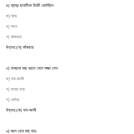
৪) ব্যাঘ্র ছানাটিকে চিমটি কেটেছিল-
ক) মাছে
খ) সাপে
গ) কাঁকড়ায়
উত্তর:(গ) কাঁকড়ায়
৫) বাঘছানা মাছ ধরতে গেলে লজ্জা পেল-
ক) বাঘ-জননী
খ) বাঘের বাবা
গ) ভোঁদড়
উত্তর:(ক) বাঘ-জননী
৬) জলে নেমে মাছ খায়-