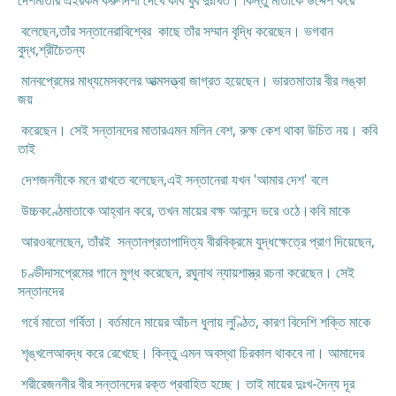
দেশমাতার এইরকম করুণ
দশা দেখে কবি খুব দুঃখিত। কিন্তু মাতাকে উদ্দেশ করে
বলেছেন,তাঁর সন্তানেরা
বিশ্বের কাছে তাঁর সম্মান বৃদ্ধি করেছেন। ভগবান
বুদ্ধ,শ্রীচৈতন্য
মানবপ্রেমের মাধ্যমে
সকলের আত্মসত্ত্বা জাগ্রত হয়েছেন। ভারতমাতার বীর লঙ্কা
জয়
করেছেন। সেই
সন্তানদের মাতার
এমন মলিন বেশ, রুক্ষ কেশ থাকা উচিত নয়। কবি
তাই
দেশ
জননীকে মনে রাখতে বলেছেন,এই সন্তানেরা যখন 'আমার দেশ' বলে
উচ্চকণ্ঠে
মাতাকে আহ্বান করে, তখন মায়ের বক্ষ আনন্দে ভরে ওঠে।
কবি মাকে
আরও
বলেছেন, তাঁরই সন্তান
প্রতাপাদিত্য বীরবিক্রমে যুদ্ধক্ষেত্রে প্রাণ দিয়েছেন,
চণ্ডীদাস
প্রেমের গানে মুগ্ধ করেছেন, রঘুনাথ ন্যায়শাস্ত্র রচনা করেছেন। সেই
সন্তানদের
গর্বে মা
তো গর্বিতা। বর্তমানে মায়ের আঁচল ধুলায় লুণ্ঠিত, কারণ বিদেশি শক্তি মাকে
শৃঙ্খলে
আবদ্ধ করে রেখেছে। কিন্তু এমন অবস্থা চিরকাল থাকবে না। আমাদের
শরীরে
জননীর বীর সন্তানদের রক্ত প্রবাহিত হচ্ছে। তাই মায়ের দুঃখ-দৈন্য দূর