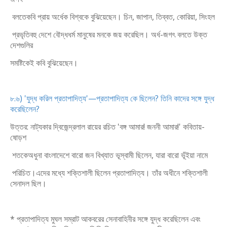
বলতে
কবি প্রায় অর্ধেক বিশ্বকে বুঝিয়েছেন। চিন, জাপান, তিব্বত, কোরিয়া, সিংহল
প্রভৃতিবহু দেশে বৌদ্ধধর্ম মানুষের মনকে জয় করেছিল। অর্ধ-জগৎ বলতে উক্ত
দেশগুলির
সমষ্টিকেই কবি বুঝিয়েছেন।
৮.৬) 'যুদ্ধ করিল প্রতাপাদিত্য'—প্রতাপাদিত্য কে ছিলেন? তিনি কাদের সঙ্গে যুদ্ধ
করেছিলেন?
উত্তর: নাট্যকার দ্বিজেন্দ্রলাল রায়ের রচিত 'বঙ্গ আমার! জননী আমার!' কবিতায়-
ষোড়শ
শতকে
অধুনা বাংলাদেশে বারো জন বিখ্যাত ভূস্বামী ছিলেন, যারা বারো ভূঁইয়া নামে
পরিচিত।এদের মধ্যে শক্তিশালী ছিলেন প্রতাপাদিত্য। তাঁর অধীনে শক্তিশালী
সেনাদল ছিল।
* প্রতাপাদিত্য মুঘল সম্রাট আকবরের সেনাবাহিনীর সঙ্গে যুদ্ধ করেছিলেন এবং