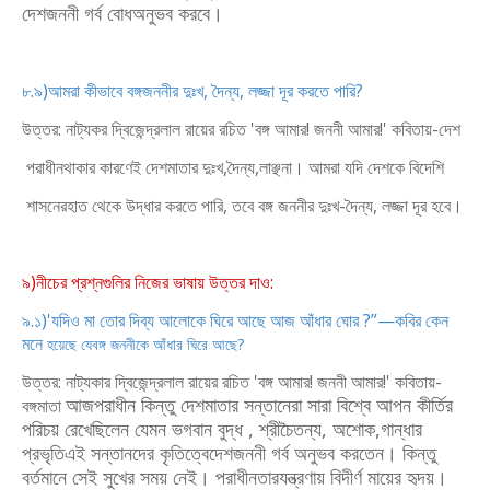
দেশজননী গর্ব বোধ
অনুভব
করবে।
৮.৯)আমরা কীভাবে বঙ্গজননীর দুঃখ, দৈন্য, লজ্জা দূর করতে পারি?
উত্তর: নাট্যকর দ্বিজেন্দ্রলাল রায়ের রচিত 'বঙ্গ আমার! জননী আমার!' কবিতায়-দেশ
পরাধীন
থাকার কারণেই দেশমাতার দুঃখ,দৈন্য,লাঞ্ছনা। আমরা যদি দেশকে বিদেশি
শাসনেরহাত থেকে উদ্ধার করতে পারি, তবে বঙ্গ জননীর দুঃখ-দৈন্য, লজ্জা দূর হবে।
৯)নীচের প্রশ্নগুলির নিজের ভাষায় উত্তর দাও:
৯.১)'যদিও মা তোর দিব্য আলোকে ঘিরে আছে আজ আঁধার ঘোর ?”—কবির কেন
মনে
হয়েছে যে
বঙ্গ জননীকে আঁধার ঘিরে আছে?
উত্তর: নাট্যকার দ্বিজেন্দ্রলাল রায়ের রচিত 'বঙ্গ আমার! জননী আমার!' কবিতায়-
আজ
পরাধীন কিন্তু দেশমাতার সন্তানেরা সারা বিশ্বে আপন কীর্তির
বঙ্গমাতা
পরিচয় রেখেছিলেন
যেমন ভগবান বুদ্ধ , শ্রীচৈতন্য, অশোক,গান্ধার
প্রভৃতিএই সন্তানদের কৃতিত্বেদেশজননী গর্ব
অনুভব করতেন। কিন্তু
বর্তমানে সেই সুখের সময় নেই। পরাধীনতারযন্ত্রণায় বিদীর্ণ মায়ের
হৃদয়।