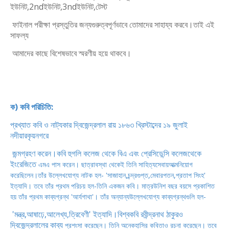
ইউনিট,2ndইউনিট,3nd
ইউনিট,টেস্ট
ফাইনাল পরীক্ষা প্রস্তুতির জন্যগুরুত্বপূর্ণভাবে তোমাদের সাহায্য করবে।তাই এই
সাফল্য
আমাদের কাছে বিশেষভাবে স্মরণীয় হয়ে থাকবে।
ক) কবি পরিচিতি:
প্রখ্যাত কবি ও নাট্যকার দ্বিজেন্দ্রলাল রায় ১৮৬৩ খ্রিস্টাব্দের ১৯ জুলাই
নদীয়ার
কৃয়নগরে
জন্মগ্রহণ করেন।কবি হুগলি কলেজ থেকে বিএ এবং প্রেসিডেন্সি কলেজ
থেকে
ইংরেজিতে
এমএ পাস করেন। ছাত্রাবস্থা থেকেই তিনি সাহিত্যসেবায়
আত্মনিয়োগ
করেছিলেন।তাঁর
উল্লেখযোগ্য নাটক হল- 'সাজাহান,চন্দ্রগুপ্ত,মেবার
পতন,প্রতাপ সিংহ'
ইত্যাদি। তবে তাঁর
প্রথম পরিচয় হল-তিনি একজন কবি। মাত্র
উনিশ বছর বয়সে প্রকাশিত
হয় তাঁর প্রথম
কাব্যগ্রন্থ 'আর্যগাথা'। তাঁর অন্যান্য
উল্লেখযোগ্য কাব্যগ্রন্থগুলি হল-
'মন্ত্র,আষাঢ়ে,আলেখ্য,ত্রিবেণী' ইত্যাদি।
বিশ্বকবি রবীন্দ্রনাথ ঠাকুরও
দ্বিজেন্দ্রলালের কাব্য
প্রশংসা করেছেন। তিনি অনেক
হাসির কবিতাও রচনা করেছেন। তবে