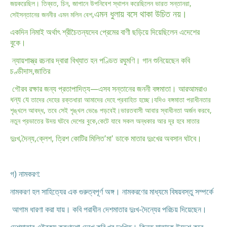
জয়
করেছিল। তিব্বত, চিন, জাপানে
উপনিবেশ স্থাপন করেছিলেন ভারত সন্তানরা,
এমন ধুলায় বসে থাকা উচিত নয়।
সেই
সন্তানের জননীর এমন মলিন বেশ,
একদিন নিমাই অর্থাৎ শ্রীচৈতন্যদেব প্রেমের বাণী ছড়িয়ে দিয়েছিলেন এদেশের
বুকে।
ন্যায়শাস্ত্র রচনার দ্বারা বিখ্যাত হন পণ্ডিত রঘুমণি। গান শুনিয়েছেন কবি
চণ্ডীদাস,
জাতির
গৌরব রক্ষার জন্য প্রতাপাদিত্য—এসব সন্তানের জননী বঙ্গমাতা। আর
আমরাও
ধন্য যে
তাদের দেহের রক্তধারা আমাদের দেহে প্রবাহিত হচ্ছে।
যদিও বঙ্গমাতা পরাধীনতার
শৃঙ্খলে
আবদ্ধ, তবে সেই শৃঙ্খল ভেঙে পড়বেই।
ভারতবাসী আবার স্বাধীনতা অর্জন করবে,
নতুন
প্রভাতের উদয় ঘটবে দেশের বুকে,
কেটে যাবে সকল অন্ধকার আর দূর হবে মাতার
দুঃখ,দৈন্য,ক্লেশ, ত্রিশ কোটির মিলিত
'মা' ডাকে মাতার দুঃখের অবসান ঘটবে।
গ) নামকরণ:
নামকরণ হল সাহিত্যের এক গুরুত্বপূর্ণ অঙ্গ। নামকরণের মাধ্যমে বিষয়বস্তু সম্পর্কে
আগাম ধারণা করা যায়।
কবি পরাধীন দেশমাতার দুঃখ-দৈন্যের পরিচয় দিয়েছেন।