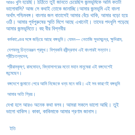
হয়েছি। চিঠিতে তুই জানতে চেয়েছিস জন্মভূমিকে আমি কতটা
আরও খুশি
ভালোবাসি? আজ সে
কথাই তোকে জানাচ্ছি।
আমার জন্মভূমি এই বাংলা
অর্থাৎ পশ্চিমবঙ্গ। বাংলার জল
বাতাসেই আমার বেঁচে থাকি, আমার বড়ো হয়ে
ওঠি। আমার পূর্বপুরুষের স্মৃতি মিশে
আছে এখানেই। তাদের পদধূলি পড়েছে
আমার জন্মভূমিতে। বহু বীর বিপ্লবীর
কর্মকাণ্ডের সঙ্গে জড়িয়ে আছে বঙ্গভূমি। যেমন— নেতাজি সুভাষচন্দ্র, ক্ষুদিরাম,
দেশবন্ধু চিত্তরঞ্জন প্রমুখ। বিশ্বকবি রবীন্দ্রনাথ এই বাংলারই সন্তান।
শ্রীচৈতন্যদেব,
শ্রীরামকৃষ্ণ, রামমোহন, বিদ্যাসাগরের মতো মহান মানুষেরা এই বঙ্গদেশেই
জন্মেছেন।
বঙ্গদেশে জন্মাতে পেরে আমি নিজেকে ধন্য মনে করি। এই সব কারণেই বঙ্গভূমি
আমার অতি প্রিয়।
দেখা হলে আরও অনেক কথা বলব। আমরা সকলে ভালো আছি। তুই
ভালো থাকিস। কাকা, কাকিমাকে আমার প্রণাম জানাস।
ইতি