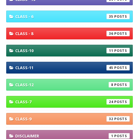
CLASS - 6
35
CLASS - 8
36
CLASS-10
11
CLASS-11
45
CLASS-12
8
CLASS-7
24
CLASS-9
32
DISCLAIMER
1