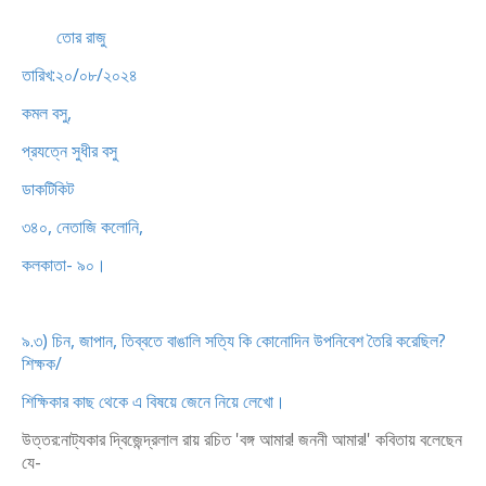
তোর রাজু
তারিখ:২০/০৮/২০২৪
কমল বসু,
প্রযত্নে সুধীর বসু
ডাকটিকিট
৩৪০, নেতাজি কলোনি,
কলকাতা- ৯০।
৯.৩) চিন, জাপান, তিব্বতে বাঙালি সত্যি কি কোনোদিন উপনিবেশ তৈরি করেছিল?
শিক্ষক/
শিক্ষিকার কাছ থেকে এ বিষয়ে জেনে নিয়ে লেখো।
উত্তর:নাট্যকার দ্বিজেন্দ্রলাল রায় রচিত 'বঙ্গ আমার! জননী আমার!' কবিতায় বলেছেন
যে-