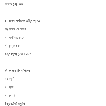
উত্তর:(খ) রুক্ষ
২) আজও অর্ধজগত ভক্তি প্রণত-
ক) নিতাই এর চরণে
খ) নিমাইয়ের চরণে
গ) বুদ্ধের চরণে
উত্তর:(গ) বুদ্ধের চরণে
৩) ন্যায়ের বিধান দিলেন-
ক) রঘুমনি
খ) রঘুনাথ
গ) রঘুপতি
উত্তর:(ক) রঘুমনি