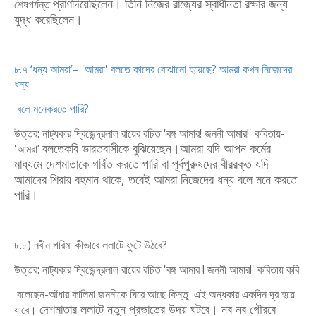
প্রাণ
দিয়েছিলেন। তিনি নিজের রাজ্যের স্বাধীনতা রক্ষার জন্য
শেষপর্যন্ত
যুদ্ধ করেছিলেন।
৮.৭ ‘ধন্য আমরা’– 'আমরা' বলতে কাদের বোঝানো হয়েছে? আমরা কখন নিজেদের
ধন্য
বলে মনে
করতে পারি?
উত্তর: নাট্যকার দ্বিজেন্দ্রলাল রায়ের রচিত 'বঙ্গ আমার! জননী আমার!' কবিতায়-
বলতে
কবি ভারতবাসীকে বুঝিয়েছেন।আমরা যদি আপন কর্মের
'আমরা’
মাধ্যমে দেশমাতাকে
গর্বিত করতে পারি বা পূর্বপুরুষদের বীররক্ত যদি
আমাদের শিরায় বহমান থাকে, তবেই
আমরা নিজেদের ধন্য বলে মনে করতে
পারি।
৮.৮) নবীন গরিমা কীভাবে ললাটে ফুটে উঠবে?
উত্তর: নাট্যকার দ্বিজেন্দ্রলাল রায়ের রচিত 'বঙ্গ আমার ! জননী আমার!' কবিতায় কবি
বলেছেন-
আঁধার কালিমা জননীকে ঘিরে আছে কিন্তু এই অন্ধকার একদিন দূর হয়ে
দেশমাতার ললাটে নতুন প্রভাতের উদয় ঘটবে। নব নব গৌরবে
যাবে।