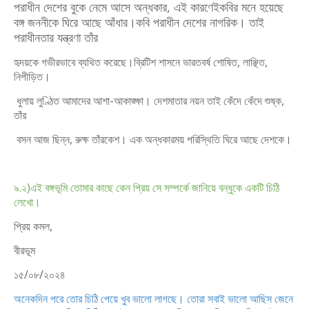
পরাধীন দেশের বুকে নেমে আসে অন্ধকার, এই কারণেইকবির মনে হয়েছে
বঙ্গ
জননীকে ঘিরে আছে আঁধার।কবি পরাধীন দেশের নাগরিক। তাই
পরাধীনতার যন্ত্রণা তাঁর
হৃদয়কে গভীরভাবে ব্যথিত করেছে।ব্রিটিশ শাসনে ভারতবর্ষ শোষিত, লাঞ্ছিত,
নিপীড়িত।
ধুলায় লুণ্ঠিত আমাদের আশা-আকাঙ্ক্ষা। দেশমাতার নয়ন তাই কেঁদে কেঁদে শুষ্ক,
তাঁর
বসন আজ ছিন্ন, রুক্ষ তাঁরকেশ। এক অন্ধকারময় পরিস্থিতি ঘিরে আছে দেশকে।
৯.২)এই বঙ্গভূমি তোমার কাছে কেন প্রিয় সে সম্পর্কে জানিয়ে বন্ধুকে একটি চিঠি
লেখো।
প্রিয় কমল,
বীরভূম
১৫/০৮/২০২৪
অনেকদিন পরে তোর চিঠি পেয়ে খুব ভালো লাগছে। তোরা সবাই ভালো আছিস জেনে