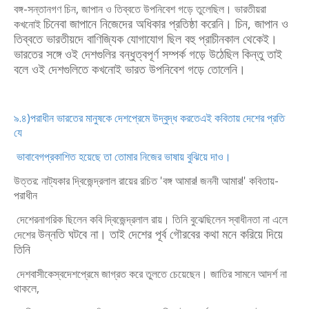
বঙ্গ-
সন্তানগণ চিন, জাপান ও তিব্বতে উপনিবেশ গড়ে তুলেছিল। ভারতীয়রা
চিনেবা জাপানে নিজেদের অধিকার প্রতিষ্ঠা করেনি। চিন, জাপান ও
কখনোই
তিব্বতে ভারতীয়দে
বাণিজ্যিক যোগাযোগ ছিল বহু প্রাচীনকাল থেকেই।
ভারতের সঙ্গে ওই দেশগুলির বন্ধুত্বপূর্ণ
সম্পর্ক
গড়ে উঠেছিল কিন্তু তাই
বলে ওই দেশগুলিতে কখনোই ভারত উপনিবেশ গড়ে
তোলেনি।
৯.৪)পরাধীন ভারতের মানুষকে দেশপ্রেমে উদ্‌বুদ্ধ করতেএই কবিতায় দেশের প্রতি
যে
ভাবাবেগ
প্রকাশিত হয়েছে তা তোমার নিজের ভাষায় বুঝিয়ে দাও।
উত্তর: নাট্যকার দ্বিজেন্দ্রলাল রায়ের রচিত 'বঙ্গ আমার! জননী আমার!' কবিতায়-
পরাধীন
দেশের
নাগরিক ছিলেন কবি দ্বিজেন্দ্রলাল রায়। তিনি বুঝেছিলেন স্বাধীনতা না এলে
উন্নতি ঘটবে না। তাই দেশের পূর্ব গৌরবের কথা মনে করিয়ে দিয়ে
দেশের
তিনি
দেশবাসীকে
স্বদেশপ্রেমে জাগ্রত করে তুলতে চেয়েছেন। জাতির সামনে আদর্শ না
থাকলে,