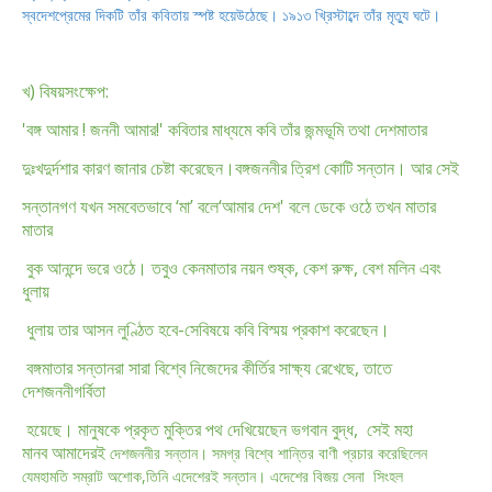
স্বদেশপ্রেমের দিকটি
তাঁর কবিতায় স্পষ্ট হয়ে
উঠেছে। ১৯১৩ খ্রিস্টাব্দে তাঁর মৃত্যু ঘটে।
খ) বিষয়সংক্ষেপ:
'বঙ্গ আমার ! জননী আমার!' কবিতার মাধ্যমে কবি তাঁর জন্মভূমি তথা দেশমাতার
দুঃখদুর্দশার কারণ জানার চেষ্টা করেছেন।
বঙ্গজননীর ত্রিশ কোটি সন্তান। আর সেই
সন্তানগণ যখন সমবেতভাবে ‘মা’ বলে
‘আমার দেশ' বলে ডেকে ওঠে তখন মাতার
মাতার
বুক আনন্দে ভরে ওঠে। তবুও কেন
মাতার নয়ন শুষ্ক, কেশ রুক্ষ, বেশ মলিন এবং
ধুলায়
ধুলায় তার আসন লুণ্ঠিত হবে-সে
বিষয়ে কবি বিস্ময় প্রকাশ করেছেন।
বঙ্গমাতার সন্তানরা সারা বিশ্বে নিজেদের কীর্তির সাক্ষ্য রেখেছে, তাতে
দেশজননী
গর্বিতা
হয়েছে। মানুষকে প্রকৃত মুক্তির পথ দেখিয়েছেন ভগবান বুদ্ধ, সেই মহা
মানব
আমাদেরই
দেশজননীর সন্তান। সমগ্র বিশ্বে শান্তির বাণী প্রচার করেছিলেন
যে
মহামতি সম্রাট অশোক,
তিনি এদেশেরই সন্তান। এদেশের বিজয় সেনা সিংহল