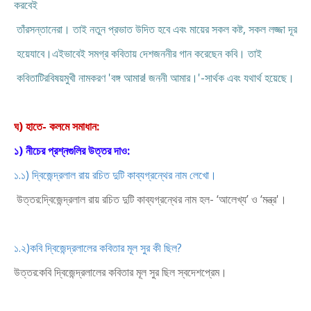
করবেই
তাঁর
সন্তানেরা। তাই নতুন প্রভাত উদিত হবে এবং মায়ের সকল কষ্ট, সকল লজ্জা দূর
হয়ে
যাবে।
এইভাবেই সমগ্র কবিতায় দেশজননীর গান করেছেন কবি। তাই
কবিতাটির
বিষয়মুখী নামকরণ 'বঙ্গ আমার! জননী আমার।'-সার্থক এবং যথার্থ হয়েছে।
ঘ) হাতে- কলমে সমাধান:
১) নীচের প্রশ্নগুলির উত্তর দাও:
১.১) দ্বিজেন্দ্রলাল রায় রচিত দুটি কাব্যগ্রন্থের নাম লেখো।
উত্তর:দ্বিজেন্দ্রলাল রায় রচিত দুটি কাব্যগ্রন্থের নাম হল- ‘আলেখ্য’ ও ‘মন্ত্র'।
১.২)কবি দ্বিজেন্দ্রলালের কবিতার মূল সুর কী ছিল?
উত্তর:কবি দ্বিজেন্দ্রলালের কবিতার মূল সুর ছিল স্বদেশপ্রেম।