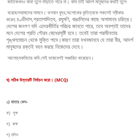
জাতিকখনও মাথা তুলে দাঁড়াতে পারে না। কবি তাই আদর্শ মানুষদের কথাই তুলে
ধরেছেনআমাদের সামনে। ভগবান বুদ্ধ,অশোকের কৃতিত্বকে সকলেই স্বীকার
চণ্ডীদাস,
প্রতাপাদিত্য, রঘুমণি, বাঙালিদের কাছে অসামান্য চরিত্র।
করেন;
দেশের জনগণ যদি
এদেরকীর্তির পরিচয় জানতে পারে, তবে অবশ্যই তাদের
মনে দেশের প্রতি গৌরব
বোধেরসৃষ্টি হবে। তবেই তারা পরাধীনতার
শৃঙ্খলমোচন থেকে মুক্তি পাবে।কারণ তারা
যখনজানবে যে তারা বীর, আদর্শ
মানুষদের রক্তই বহন করছে নিজেদের দেহে।
আলোচ্যকবিতায় কবি সেই ভাবাবেগই সঞ্চারিত করেছেন।
ঘ) সঠিক উত্তরটি নির্বাচন করো। (MCQ)
১) মাতার কেস-
ক) সুক্ষ
খ) রুক্ষ
গ) মলিন