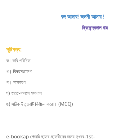
বঙ্গ আমার! জননী আমার !
দ্বিজেন্দ্রলাল রায়
সূচিপত্র:
ক।কবি পরিচিত
খ। বিষয়সংক্ষেপ
গ। নামকরণ
ঘ) হাতে-কলমে সমাধান
ঙ) সঠিক উত্তরটি নির্বাচন করো। (MCQ)
e-bookap পেজটি ছাত্র-ছাত্রীদের জন্য সুখবর-1st-