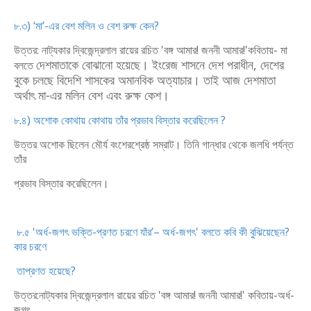
৮.৩) ‘মা’-এর বেশ মলিন ও বেশ রুক্ষ কেন?
উত্তর: নাট্যকার দ্বিজেন্দ্রলাল রায়ের রচিত 'বঙ্গ আমার! জননী আমার!'কবিতায়- মা
দেশমাতাকে বোঝানো হয়েছে। ইংরেজ শাসনে দেশ পরাধীন, দেশের
বলতে
বুকে চলছে বিদেশি
শাসকের অমানবিক অত্যাচার। তাই আজ দেশমাতা
অর্থাৎ মা-এর মলিন বেশ এবং রুক্ষ
কেশ।
৮.৪) অশোক কোথায় কোথায় তাঁর প্রভাব বিস্তার করেছিলেন ?
উত্তর অশোক ছিলেন মৌর্য বংশের
শ্রেষ্ঠ সম্রাট। তিনি গান্ধার থেকে জলধি পর্যন্ত
তাঁর
প্রভাব বিস্তার করেছিলেন।
৮.৫ 'অর্ধ-জগৎ ভক্তি-প্রণত চরণে যাঁর’– অর্ধ-জগৎ' বলতে কবি কী বুঝিয়েছেন?
কার চরণে
তা
প্রণত হয়েছে?
উত্তর:নাট্যকার দ্বিজেন্দ্রলাল রায়ের রচিত 'বঙ্গ আমার! জননী আমার!' কবিতায়-অর্ধ-
জগৎ