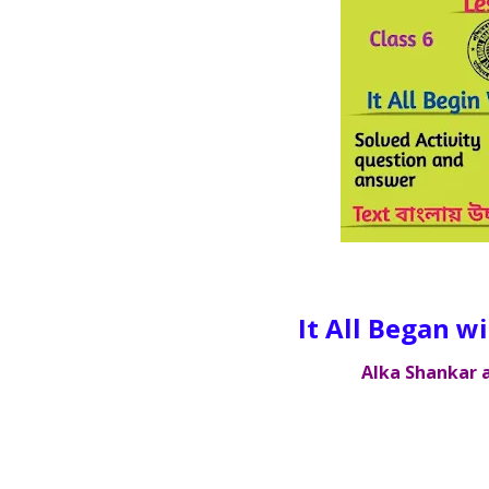
It All Began with D
Alka Shankar 