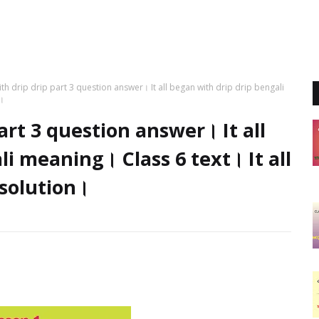
with drip drip part 3 question answer। It all began with drip drip bengali
n।
part 3 question answer। It all
i meaning। Class 6 text। It all
 solution।