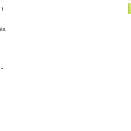
তি।
te.
।”