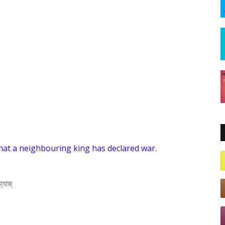
hat a neighbouring king has declared war.
্যাজ্