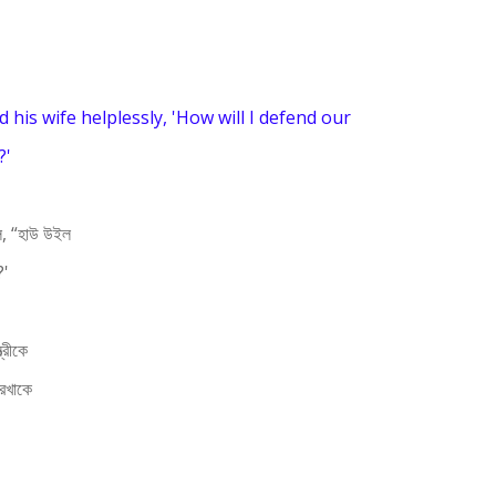
d his wife helplessly, 'How will I defend our
?'
‌লি, “হাউ উইল
?'
্রীকে
রেখাকে