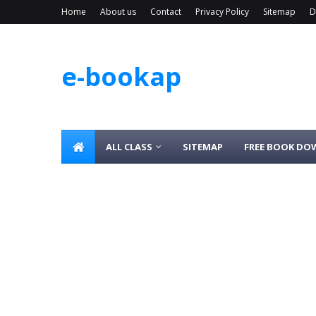
Home
About us
Contact
Privacy Policy
Sitemap
D
e-bookap
ALL CLASS
SITEMAP
FREE BOOK D