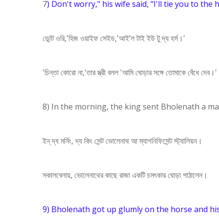
7
) Don't worry," his wife said, "I'll tie you to the 
ডোন্ট ওরি,'হিজ ওয়াইফ সেইড,'আই’ল টাই ইউ টু দ্য হর্স।'
'চিন্তা কোরো না,'তার স্ত্রী বলল 'আমি ঘোড়ার সঙ্গে তোমাকে বেঁধে দেব।'
8) In the morning, the king sent Bholenath a magn
ইন্‌ দ্য মর্নিং, দ্য কিং সেন্ট ভোলেনাথ আ ম্যাগনিফিসেন্ট স্ট্যালিয়ন।
সকালবেলায়, ভোলেনাথের কাছে রাজা একটি চমৎকার ঘোড়া পাঠালেন।
9) Bholenath got up glumly on the horse and hisw