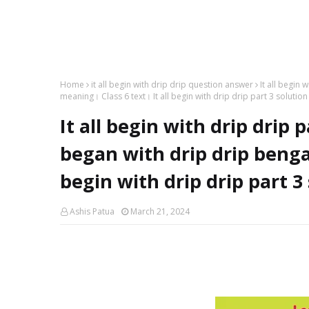
Home
it all begin with drip drip question answer
It all begin 
meaning। Class 6 text। It all begin with drip drip part 3 solutio
It all begin with drip drip 
began with drip drip bengal
begin with drip drip part 3
Ashis Patua
March 21, 2024