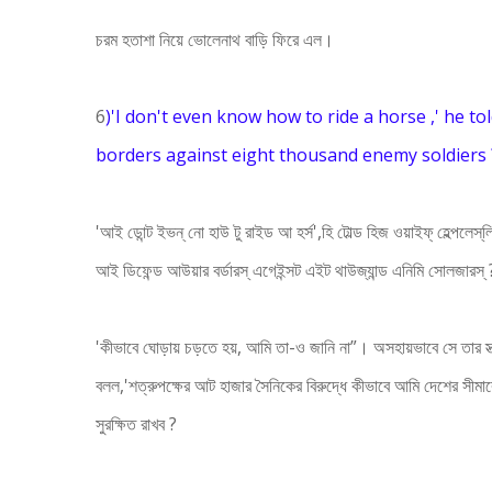
চরম হতাশা নিয়ে ভোলেনাথ বাড়ি ফিরে এল।
6
)'I don't even know how to ride a horse ,' he tol
borders against eight thousand enemy soldiers 
'আই ডোন্ট ইভন্‌ নো হাউ টু রাইড আ হর্স',হি টোল্ড হিজ ওয়াইফ্ হেল্পলেস্
আই ডিফেন্ড আউয়ার বর্ডারস্ এগেইন্সট এইট থাউজ্যান্ড এনিমি সোলজারস্ 
'কীভাবে ঘোড়ায় চড়তে হয়, আমি তা-ও জানি না”। অসহায়ভাবে সে তার স্ত
বলল,'শত্রুপক্ষের আট হাজার সৈনিকের বিরুদ্ধে কীভাবে আমি দেশের সীমা
সুরক্ষিত রাখব ?