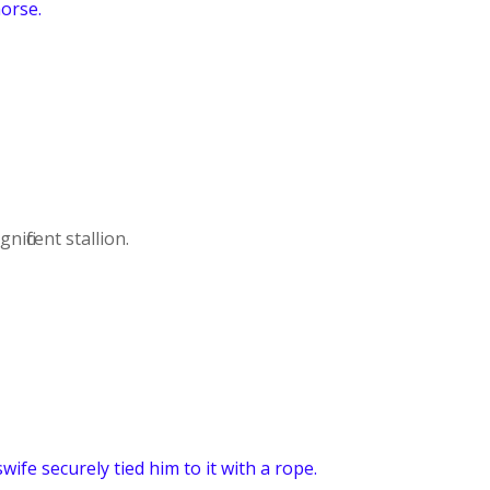
horse.
ificent stallion.
ife securely tied him to it with a rope.