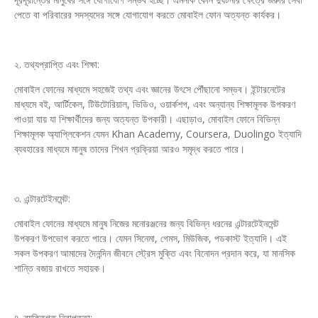
পেতে বা পরিবারের সদস্যদের সঙ্গে যোগাযোগ করতে মোবাইল ফোন অত্যন্ত কার্যকর।
২. তথ্যপ্রাপ্তি এবং শিক্ষা:
মোবাইল ফোনের মাধ্যমে সহজেই তথ্য এবং জ্ঞানের উৎসে পৌঁছানো সম্ভব। ইন্টারনেটের
মাধ্যমে বই, আর্টিকেল, টিউটোরিয়াল, ভিডিও, ওয়ার্কশপ, এবং অন্যান্য শিক্ষামূলক উপকরণ
পাওয়া যায় যা শিক্ষার্থীদের জন্য অত্যন্ত উপকারী। এছাড়াও, মোবাইল ফোনে বিভিন্ন
শিক্ষামূলক অ্যাপ্লিকেশন যেমন Khan Academy, Coursera, Duolingo ইত্যাদি
ব্যবহারের মাধ্যমে মানুষ তাদের শিখন প্রক্রিয়া আরও সমৃদ্ধ করতে পারে।
৩. এন্টারটেইনমেন্ট:
মোবাইল ফোনের মাধ্যমে মানুষ নিজের মনোরঞ্জনের জন্য বিভিন্ন ধরনের এন্টারটেইনমেন্ট
উপকরণ উপভোগ করতে পারে। যেমন সিনেমা, গেমস, মিউজিক, পডকাস্ট ইত্যাদি। এই
সকল উপকরণ আমাদের দৈনন্দিন জীবনে স্ট্রেস মুক্তি এবং বিনোদন প্রদান করে, যা মানসিক
শান্তি বজায় রাখতে সহায়ক।
৪. ব্যক্তিগত নিরাপত্তা: