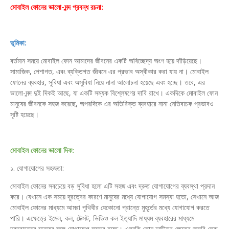
মোবাইল ফোনের ভালো-মন্দ প্রবন্ধ রচনা:
ভূমিকা:
বর্তমান সময়ে মোবাইল ফোন আমাদের জীবনের একটি অবিচ্ছেদ্য অংশ হয়ে দাঁড়িয়েছে।
সামাজিক, পেশাগত, এবং ব্যক্তিগত জীবনে এর প্রভাব অস্বীকার করা যায় না। মোবাইল
ফোনের ব্যবহার, সুবিধা এবং অসুবিধা নিয়ে নানা আলোচনা হয়েছে এবং হচ্ছে। তবে, এর
ভালো-মন্দ দুই দিকই আছে, যা একটি সম্যক বিশ্লেষণের দাবি রাখে। একদিকে মোবাইল ফোন
মানুষের জীবনকে সহজ করেছে, অপরদিকে এর অতিরিক্ত ব্যবহারে নানা নেতিবাচক প্রভাবও
সৃষ্টি হয়েছে।
মোবাইল ফোনের ভালো দিক:
১. যোগাযোগের সহজতা:
মোবাইল ফোনের সবচেয়ে বড় সুবিধা হলো এটি সহজ এবং দ্রুত যোগাযোগের ব্যবস্থা প্রদান
করে। যেখানে এক সময়ে দূরত্বের কারণে মানুষের মধ্যে যোগাযোগ সমস্যা হতো, সেখানে আজ
মোবাইল ফোনের মাধ্যমে আমরা পৃথিবীর যেকোনো প্রান্তে মুহূর্তের মধ্যে যোগাযোগ করতে
পারি। এক্ষেত্রে ইমেল, কল, টেক্সট, ভিডিও কল ইত্যাদি মাধ্যম ব্যবহারের মাধ্যমে
দূরদূরান্তের মানুষের সঙ্গে যোগাযোগ সম্ভব হচ্ছে। এমনকি কোন দুর্ঘটনার ক্ষেত্রে জরুরি সেবা