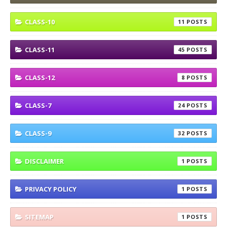
CLASS-10
11
CLASS-11
45
CLASS-12
8
CLASS-7
24
CLASS-9
32
DISCLAIMER
1
PRIVACY POLICY
1
SITEMAP
1