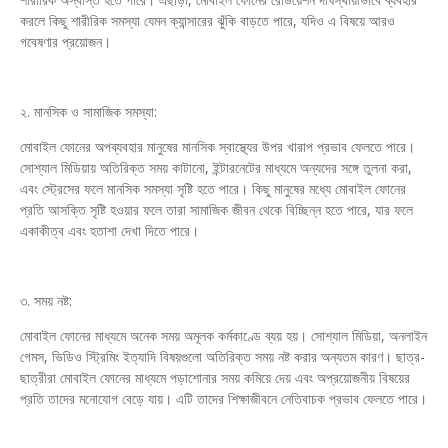
করলে কিছু শারীরিক সমস্যা যেমন ক্যান্সারের ঝুঁকি বাড়তে পারে, যদিও এ বিষয়ে আরও
গবেষণার প্রয়োজন।
২. মানসিক ও সামাজিক সমস্যা:
মোবাইল ফোনের অপব্যবহার মানুষের মানসিক স্বাস্থ্যের উপর খারাপ প্রভাব ফেলতে পারে।
সোশ্যাল মিডিয়ায় অতিরিক্ত সময় কাটানো, ইন্টারনেটের মাধ্যমে অন্যদের সঙ্গে তুলনা করা,
এবং স্ট্রেসের ফলে মানসিক সমস্যা সৃষ্টি হতে পারে। কিছু মানুষের মধ্যে মোবাইল ফোনের
প্রতি আসক্তি সৃষ্টি হওয়ার ফলে তারা সামাজিক জীবন থেকে বিচ্ছিন্ন হতে পারে, যার ফলে
একাকীত্ব এবং হতাশা দেখা দিতে পারে।
৩. সময় নষ্ট:
মোবাইল ফোনের মাধ্যমে অনেক সময় অমূলক কর্মকাণ্ডে ব্যয় হয়। সোশ্যাল মিডিয়া, অনলাইন
গেমস, ভিডিও স্ট্রিমিং ইত্যাদি বিষয়গুলো অতিরিক্ত সময় নষ্ট করার অন্যতম কারণ। ছাত্র-
ছাত্রীরা মোবাইল ফোনের মাধ্যমে পড়াশোনার সময় কমিয়ে দেয় এবং অপ্রয়োজনীয় বিষয়ের
প্রতি তাদের মনোযোগ বেড়ে যায়। এটি তাদের শিক্ষাজীবনে নেতিবাচক প্রভাব ফেলতে পারে।