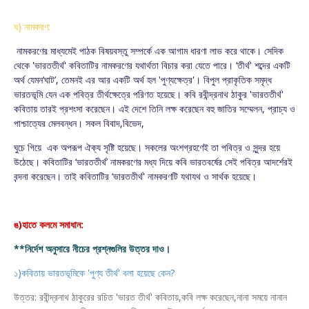
ঘ) নামকরণ:
নামকরণের মাধ্যমেই পাঠক বিষয়বস্তু সম্পর্কে এক আগাম ধারণা লাভ করে থাকে। সেদিক
থেকে '
ভারততীর্থ' কবিতাটির নামকরণের যথার্থতা বিচার করা যেতে পারে। ‘তীর্থ' শব্দের একটি
অর্থ যেমন‘ঘাট’, তেমনই এর আর একটি অর্থ হল 'পুণ্যক্ষেত্র'। বিপুল প্রাকৃতিক সমৃদ্ধ
ভারতভূমি যেন এক পবিত্র তীর্থক্ষেত্রে পরিণত হয়েছে। কবি রবীন্দ্রনাথ ঠাকুর 'ভারততীর্থ'
কবিতায় তারই প্রশংসা করেছেন। এই দেশে তিনি লক্ষ করেছেন বহু জাতির সম্মেলন, প্রাচ্য ও
পাশ্চাত্যের মেলবন্ধন। সকল বিবাদ,বিভেদ,
ঘুচে গিয়ে এক অপরূপ ঐক্য সৃষ্টি হয়েছে। সকলের অংশগ্রহণেই তা পবিত্র ও সুন্দর হয়ে
উঠেছে। কবিতাটির ‘ভারততীর্থ’ নামকরণের মধ্য দিয়ে কবি ভারতবর্ষের সেই পবিত্র আদর্শেরই
বন্দনা করেছেন। তাই কবিতাটির ‘ভারততীর্থ' নামকরণটি যথাযথ ও সার্থক হয়েছে।
ঙ)হাতে কলমে সমাধান:
**নির্দেশ অনুসারে নীচের প্রশ্নগুলির উত্তর দাও।
১)কবিতায় ভারতভূমিকে 'পুণ্য তীর্থ' বলা হয়েছে কেন?
উত্তর: রবীন্দ্রনাথ ঠাকুরের রচিত 'ভারত তীর্থ' কবিতায়,কবি লক্ষ করেছেন,নানা সময়ে নানান