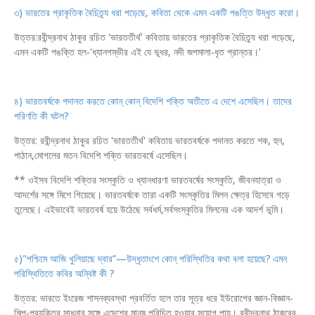
৩) ভারতের প্রাকৃতিক বৈচিত্র্য ধরা পড়েছে, কবিতা থেকে এমন একটি পঙত্তি উদ্ধৃত করো।
উত্তর:রবীন্দ্রনাথ ঠাকুর রচিত 'ভারততীর্থ' কবিতায় ভারতের প্রাকৃতিক বৈচিত্র্য ধরা পড়েছে,
এমন একটি পঙক্তি হল-'ধ্যানগম্ভীর এই যে ভূধর, নদী জপমালা-ধৃত প্রান্তর।'
৪) ভারতবর্ষকে পদানত করতে কোন্ কোন্ বিদেশি শক্তি অতীতে এ দেশে এসেছিল। তাদের
পরিণতি
কী ঘটল?
উত্তর: রবীন্দ্রনাথ ঠাকুর রচিত 'ভারততীর্থ' কবিতায় ভারতবর্ষকে পদানত করতে শক, হুন,
পাঠান,মোগলের মতন বিদেশি শক্তি ভারতবর্ষে এসেছিল।
** ওইসব বিদেশি শক্তির সংস্কৃতি ও ধ্যানধারণা ভারতবর্ষের সংস্কৃতি, জীবনযাত্রা ও
আদর্শের সঙ্গে মিশে গিয়েছে। ভারতবর্ষকে তারা একটি সংস্কৃতির মিলন ক্ষেত্র হিসেবে গড়ে
তুলেছে। এইভাবেই ভারতবর্ষ হয়ে উঠেছে সর্বধর্ম,সর্বসংস্কৃতির মিলনের এক আদর্শ ভূমি।
৫)"পশ্চিমে আজি খুলিয়াছে দ্বার”—উদ্ধৃতাংশে কোন্ পরিস্থিতির কথা বলা হয়েছে? এমন
পরিস্থিতিতে
কবির অন্বিষ্ট কী ?
উত্তর: ভারতে ইংরেজ শাসনব্যবস্থা প্রবর্তিত হলে তার সূত্র ধরে ইউরোপের জ্ঞান-বিজ্ঞান-
শিল্প-প্রযুক্তির সাধনার সঙ্গে এদেশের মানুষ পরিচিত হওয়ার সুযোগ পায়। রবীন্দ্রনাথ ঠাকুরের