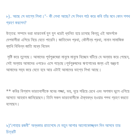
৮).. আছে সে ভাগ্যে লিখা।"- কী লেখা আছে? সে লিখন পাঠ করে কবি তাঁর মনে কোন শপথ
গ্রহণ
করলেন?
উত্তর: সম্পদে ভরা ভারতবর্ষ যুগ যুগ ধরেই ধ্বনিত হয়ে চলেছে কিন্তু এই আদর্শকে
দেশবাসীরা এগিয়ে নিয়ে যেতে পারেনি। জাতিভেদ প্রথা, কৌলীন্য প্রথা, নানান সামাজিক
ব্যাধি বিভিন্ন জাতি মধ্যে বিভেদ
সৃষ্টি করে তুলেছে। আমাদের পূর্বপুরুষেরা মানুষে মানুষে বিচ্ছেদ ঘটিয়ে যে অন্যায় করে গেছেন,
সেই অন্যায় আমাদের ওপরেও এসে পড়েছে।পূর্বপুরুষদের ঋণশোধের জন্য এই যন্ত্রণা
আমাদের সহ্য করে যেতে হবে আর এটাই আমাদের ভাগ্যে লিখা আছে।
** কবির বিশ্বাস ভারতবাসীকে মনের লজ্জা, ভয়, দূরে সরিয়ে রেখে এবং অপমান ভুলে এগিয়ে
আসতে আহবান জানিয়েছেন। তিনি সকল ভারতবাসীকে ঐক্যবদ্ধ হওয়ার শপথ গ্রহণ করতে
বলেছেন।
৯)“পোহায় রজনী” অন্ধকার রাতশেষে যে নতুন আশার আলোকোজ্জ্বল দিন আসবে তার
চিত্রটি