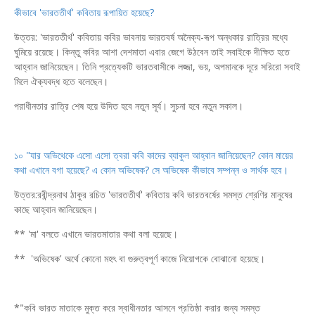
কীভাবে 'ভারততীর্থ' কবিতায় রূপায়িত হয়েছে?
উত্তর: 'ভারততীর্থ' কবিতায় কবির ভাবনায় ভারতবর্ষ অনৈক্য-ৰূপ অন্ধকার রাত্রির মধ্যে
ঘুমিয়ে রয়েছে। কিন্তু কবির আশা দেশমাতা এবার জেগে উঠবেন তাই সবাইকে দীক্ষিত হতে
আহ্বান জানিয়েছেন। তিনি প্রত্যেকটি ভারতবাসীকে লজ্জা, ভয়, অপমানকে দূরে সরিরো সবাই
মিলে ঐক্যবদ্ধ হতে বলেছেন।
পরাধীনতার রাত্রি শেষ হয়ে উদিত হবে নতুন সূর্য। সুচনা হবে নতুন সকাল।
১০ "যার অভিথেকে এসো এসো ত্বরা কবি কাদের ব্যাকুল আহ্বান জানিয়েছেন? কোন মায়ের
কথা এখানে
বগা হয়েছে? এ কোন অভিষেক? সে অভিষেক কীভাবে সম্পন্ন ও সার্থক হবে।
উত্তর:রবীন্দ্রনাথ ঠাকুর রচিত 'ভারততীর্থ' কবিতায় কবি ভারতবর্ষের সমস্ত শ্রেণির মানুষের
কাছে আহ্বান জানিয়েছেন।
** 'মা' বলতে এখানে ভারতমাতার কথা বলা হয়েছে।
** 'অভিষেক' অর্থে কোনো মহৎ বা গুরুত্বপূর্ণ কাজে নিয়োগকে বোঝানো হয়েছে।
*"কবি ভারত মাতাকে মুক্ত করে স্বাধীনতার আসনে প্রতিষ্ঠা করার জন্য সমস্ত