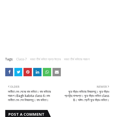
Tags:
Class-7
ভারত তীর্থ কবিতা প্রশ্ন উত্তর
ভারত তীর্থ কবিতার সারাংশ
OLDER
NEWER
নবনীতা দেব সেনের বাঘ কবিতা। বাঘ কবিতার
ঘুরে দাঁড়াও কবিতার বিষয়বস্তু। ঘুরে দাঁড়াও
সারাংশ।Bagh kabita class 6।বাঘ
প্রণবিন্দু দাশগুপ্ত। ঘুরে দাঁড়াও কবিতা class
নবনীতা দেব সেন বিষয়বস্তু। বাঘ কবিতা।
8। অষ্টম শ্রেণী ঘুরে দাঁড়াও কবিতা।
POST A COMMENT