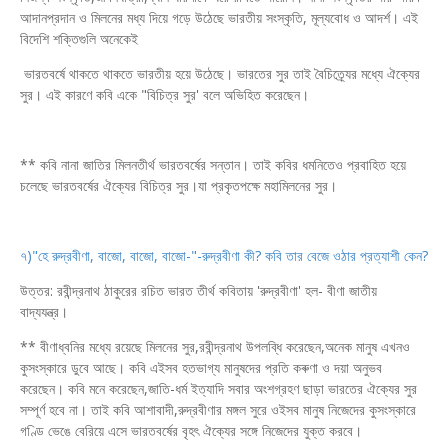
আদানপ্রদান ও মিলনের মধ্য দিয়ে গড়ে উঠেছে ভারতীয় সংস্কৃতি, মূল্যবোধ ও আদর্শ। এই
বিদেশি শক্তিগুলি অনেকেই
ভারতবর্ষে থাকতে থাকতে ভারতীয় হয়ে উঠেছে। ভারতের সুর তাই বৈচিত্র্যের মধ্যে ঐক্যের
সুর। এই কারণে কবি একে "বিচিত্র সুর' বলে অভিহিত করেছেন।
** কবি নানা জাতির মিলনতীর্থ ভারতবর্ষের সন্তান। তাই কবির ধমনিতেও প্রবাহিত হয়ে
চলেছে ভারতবর্ষের ঐক্যের বিচিত্র সুর।যা প্রকৃতপক্ষে মহামিলনের সুর।
৭)"হে রুদ্রবীণা, বাজো, বাজো, বাজো-"-রুদ্রবীণা কী? কবি তার বেজে ওঠার প্রত্যাশী কেন?
উত্তর: রবীন্দ্রনাথ ঠাকুরের রচিত ভারত তীর্থ কবিতায় 'রুদ্রবীণা' হল- বীণা জাতীয়
বাদ্যযন্ত্র।
** বীণাধ্বনির মধ্যে রয়েছে মিলনের সুর,রবীন্দ্রনাথ উপলব্ধি করেছেন,অনেক মানুষ এখনও
কুসংস্কারে ডুবে আছে। কবি এইসব হতভাগ্য মানুষদের প্রতি কৰুণা ও দয়া অনুভব
করেছেন। কবি মনে করেছেন,জাতি-ধর্ম ইত্যাদি সবার অংশগ্রহণ ছাড়া ভারতের ঐক্যের সুর
সম্পূর্ণ হবে না। তাই কবি আশাবাদী,রুদ্রবীণার মঙ্গল সুরে ওইসব মানুষ নিজেদের কুসংস্কারে
গণ্ডি ভেঙে বেরিয়ে এসে ভারতবর্ষের বৃহৎ ঐক্যের সঙ্গে নিজেদের যুক্ত করবে।