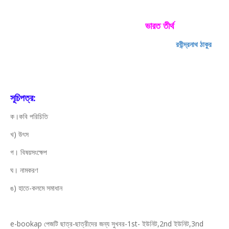
ভারত তীর্থ
রবীন্দ্রনাথ ঠাকুর
সূচিপত্র:
ক।কবি পরিচিতি
খ) উৎস
গ। বিষয়সংক্ষেপ
ঘ। নামকরণ
ঙ) হাতে-কলমে সমাধান
e-bookap পেজটি ছাত্র-ছাত্রীদের জন্য সুখবর-1st- ইউনিট,2nd ইউনিট,3nd