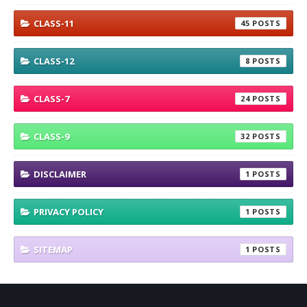
CLASS-11
45
CLASS-12
8
CLASS-7
24
CLASS-9
32
DISCLAIMER
1
PRIVACY POLICY
1
SITEMAP
1