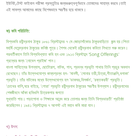
ইউনিট,টেস্ট ফাইনাল পরীক্ষা প্রস্তুতির জন্যগুরুত্বপূর্ণভাবে তোমাদের সাহায্য করবে।তাই
এই সাফল্য আমাদের কাছে বিশেষভাবে স্মরণীয় হয়ে থাকবে।
ক) কবি পরিচিতি:
বিশ্বকবি রবীন্দ্রনাথ ঠাকুর ১৮৬১ খ্রিস্টাব্দের ৭ মে জোড়াসাঁকোর ঠাকুরবাড়িতে জন্ম হয়।পিতা
মহর্ষি
দেবেন্দ্রনাথ ঠাকুরের কনিষ্ঠ পুত্র। শৈশব থেকেই রবীন্দ্রনাথ কবিতা লিখতে শুরু করেন।
পরবর্তীকালে
তিনি বিশ্ববিখ্যাত কবি হন এবং ১৯১৩ খ্রিস্টাব্দে ‘Song Offerings'
গ্রন্থের জন্য 'নোবেল প্রাইজ' পান।
বাংলা সাহিত্যের উপন্যাস, ছোটোগল্প, নাটক, গান, প্রবন্ধ প্রভৃতি শাখায় তিনি প্রচুর অবদান
রেখেছেন।
তাঁর উল্লেখযোগ্য কাব্যগ্রন্থ হল- 'মানসী, 'সোনার তরী,চিত্রা,গীতাঞ্জলি,বলাকা'
প্রভৃতি। তাঁর নাটকের
মধ্যে উল্লেখযোগ্য হল 'ডাকঘর,বিসর্জন', 'রক্তকরবী' প্রভৃতি।
'চোখের বালি,ঘরে বাইরে, 'গোরা' প্রভৃতি
রবীন্দ্রনাথ ঠাকুরের স্মরণীয় উপন্যাস। রবীন্দ্রনাথের
শেষজীবনে আঁকা ছবিগুলি চিত্রকলার জগতে
সুখ্যাতি পায়। পড়াশোনা ও শিক্ষাকে আনন্দ করে তোলার জন্য তিনি ‘বিশ্বভারতী' প্রতিষ্ঠা
করেছিলেন।
১৯৪১ খ্রিস্টাব্দের ৭ আগস্ট এই মহান কবি মারা যান।
খ) উৎস: