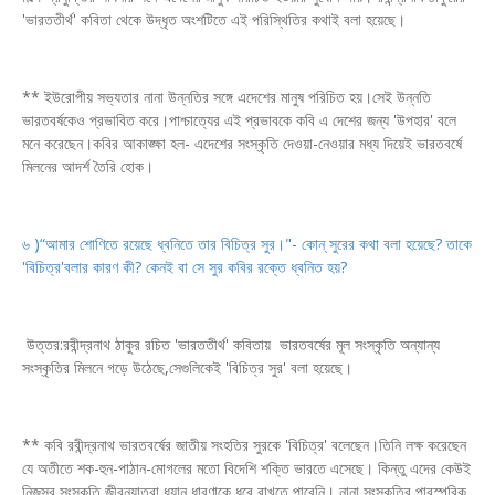
'ভারততীর্থ' কবিতা থেকে উদ্ধৃত অংশটিতে এই পরিস্থিতির কথাই বলা হয়েছে।
** ইউরোপীয় সভ্যতার নানা উন্নতির সঙ্গে এদেশের মানুষ পরিচিত হয়।সেই উন্নতি
ভারতবর্ষকেও প্রভাবিত করে।পাশ্চাত্যের এই প্রভাবকে কবি এ দেশের জন্য 'উপহার' বলে
মনে করেছেন।কবির আকাঙ্ক্ষা হল- এদেশের সংস্কৃতি দেওয়া-নেওয়ার মধ্য দিয়েই ভারতবর্ষে
মিলনের আদর্শ তৈরি হোক।
৬ )“আমার শোণিতে রয়েছে ধ্বনিতে তার বিচিত্র সুর।"- কোন্ সুরের কথা বলা হয়েছে? তাকে
'বিচিত্র'
বলার কারণ কী? কেনই বা সে সুর কবির রক্তে ধ্বনিত হয়?
উত্তর:রবীন্দ্রনাথ ঠাকুর রচিত 'ভারততীর্থ' কবিতায় ভারতবর্ষের মূল সংস্কৃতি অন্যান্য
সংস্কৃতির মিলনে গড়ে উঠেছে,সেগুলিকেই 'বিচিত্র সুর' বলা হয়েছে।
** কবি রবীন্দ্রনাথ ভারতবর্ষের জাতীয় সংহতির সুরকে 'বিচিত্র' বলেছেন।তিনি লক্ষ করেছেন
যে অতীতে শক-হুন-পাঠান-মোগলের মতো বিদেশি শক্তি ভারতে এসেছে। কিন্তু এদের কেউই
নিজস্ব সংস্কৃতি,জীবনযাত্রা,ধ্যান ধারণাকে ধরে রাখতে পারেনি। নানা সংস্কৃতির পারস্পরিক