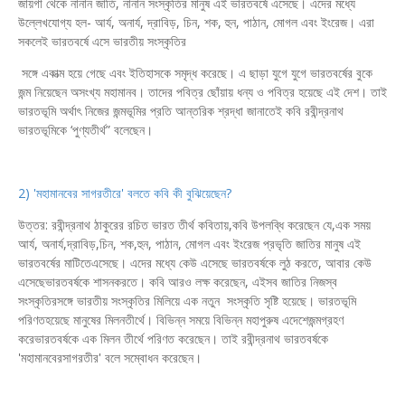
জায়গা থেকে নানান জাতি, নানান সংস্কৃতির মানুষ এই ভারতবর্ষে এসেছে। এদের মধ্যে
উল্লেখযোগ্য হল- আর্য, অনার্য, দ্রাবিড়, চিন, শক, হুন, পাঠান, মোগল এবং ইংরেজ। এরা
সকলেই ভারতবর্ষে এসে ভারতীয় সংস্কৃতির
সঙ্গে একাত্ম হয়ে গেছে এবং ইতিহাসকে সমৃদ্ধ করেছে। এ ছাড়া যুগে যুগে ভারতবর্ষের বুকে
জন্ম নিয়েছেন অসংখ্য মহামানব। তাদের পবিত্র ছোঁয়ায় ধন্য ও পবিত্র হয়েছে এই দেশ। তাই
ভারতভূমি অর্থাৎ নিজের জন্মভূমির প্রতি আন্তরিক শ্রদ্ধা জানাতেই কবি রবীন্দ্রনাথ
ভারতভূমিকে ‘পুণ্যতীর্থ” বলেছেন।
2) 'মহামানবের সাগরতীরে' বলতে কবি কী বুঝিয়েছেন?
উত্তর: রবীন্দ্রনাথ ঠাকুরের রচিত ভারত তীর্থ কবিতায়,কবি উপলব্ধি করেছেন যে,এক সময়
আর্য, অনার্য,দ্রাবিড়,চিন, শক,হুন, পাঠান, মোগল এবং ইংরেজ প্রভৃতি জাতির মানুষ এই
ভারতবর্ষের মাটিতেএসেছে। এদের মধ্যে কেউ এসেছে ভারতবর্ষকে লুঠ করতে, আবার কেউ
এসেছেভারতবর্ষকে শাসনকরতে। কবি আরও লক্ষ করেছেন, এইসব জাতির নিজস্ব
সংস্কৃতিরসঙ্গে ভারতীয় সংস্কৃতির মিলিয়ে এক নতুন সংস্কৃতি সৃষ্টি হয়েছে। ভারতভূমি
পরিণতহয়েছে মানুষের মিলনতীর্থে। বিভিন্ন সময়ে বিভিন্ন মহাপুরুষ এদেশেজন্মগ্রহণ
করেভারতবর্ষকে এক মিলন তীর্থে পরিণত করেছেন। তাই রবীন্দ্রনাথ ভারতবর্ষকে
'মহামানবেরসাগরতীর' বলে সম্বোধন করেছেন।