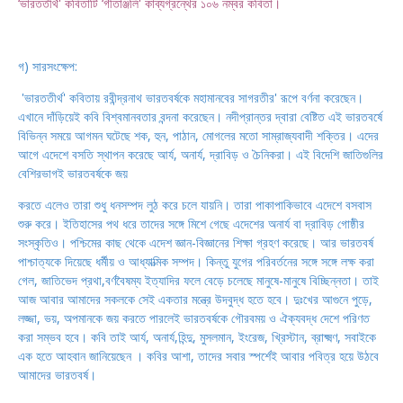
‘ভারততীর্থ' কবিতাটি ‘গীতাঞ্জলি' কাব্যগ্রন্থের ১০৬ নম্বর কবিতা।
গ) সারসংক্ষেপ:
'ভারততীর্থ' কবিতায় রবীন্দ্রনাথ ভারতবর্ষকে মহামানবের সাগরতীর' রূপে বর্ণনা করেছেন।
এখানে
দাঁড়িয়েই কবি বিশ্বমানবতার বন্দনা করেছেন। নদীপ্রান্তর দ্বারা বেষ্টিত এই ভারতবর্ষে
বিভিন্ন সময়ে
আগমন ঘটেছে শক, হুন, পাঠান, মোগলের মতো সাম্রাজ্যবাদী শক্তির। এদের
আগে এদেশে বসতি
স্থাপন করেছে আর্য, অনার্য, দ্রাবিড় ও চৈনিকরা। এই বিদেশি জাতিগুলির
বেশিরভাগই ভারতবর্ষকে জয়
করতে এলেও তারা শুধু ধনসম্পদ লুঠ করে চলে যায়নি। তারা পাকাপাকিভাবে এদেশে বসবাস
শুরু
করে। ইতিহাসের পথ ধরে তাদের সঙ্গে মিশে গেছে এদেশের অনার্য বা দ্রাবিড় গোষ্ঠীর
সংস্কৃতিও।
পশ্চিমের কাছ থেকে এদেশ জ্ঞান-বিজ্ঞানের শিক্ষা গ্রহণ করেছে। আর ভারতবর্ষ
পাশ্চাত্যকে দিয়েছে
ধর্মীয় ও আধ্যাত্মিক সম্পদ। কিন্তু যুগের পরিবর্তনের সঙ্গে সঙ্গে লক্ষ করা
গেল, জাতিভেদ প্রথা,
বর্ণবৈষম্য ইত্যাদির ফলে বেড়ে চলেছে মানুষে-মানুষে বিচ্ছিন্নতা। তাই
আজ আবার আমাদের সকলকে
সেই একতার মন্ত্রে উদবুদ্ধ হতে হবে। দুঃখের আগুনে পুড়ে,
লজ্জা, ভয়, অপমানকে জয় করতে
পারলেই ভারতবর্ষকে গৌরবময় ও ঐক্যবদ্ধ দেশে পরিণত
করা সম্ভব হবে। কবি তাই আর্য, অনার্য,
হিন্দু, মুসলমান, ইংরেজ, খ্রিস্টান, ব্রাক্ষ্মণ, সবাইকে
এক হতে আহবান জানিয়েছেন । কবির আশা,
তাদের সবার স্পর্শেই আবার পবিত্র হয়ে উঠবে
আমাদের ভারতবর্ষ।