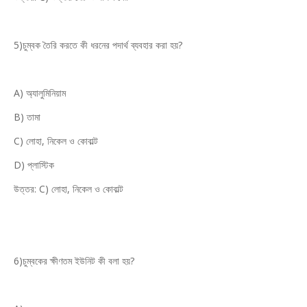
5)চুম্বক তৈরি করতে কী ধরনের পদার্থ ব্যবহার করা হয়?
A) অ্যালুমিনিয়াম
B) তামা
C) লোহা, নিকেল ও কোবাল্ট
D) প্লাস্টিক
উত্তর: C) লোহা, নিকেল ও কোবাল্ট
6)চুম্বকের ক্ষীণতম ইউনিট কী বলা হয়?