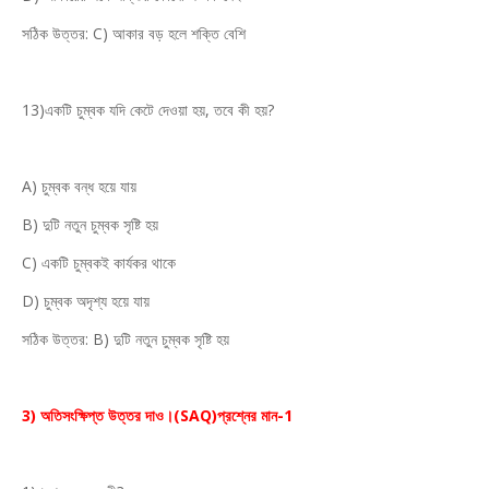
সঠিক উত্তর: C) আকার বড় হলে শক্তি বেশি
13)একটি চুম্বক যদি কেটে দেওয়া হয়, তবে কী হয়?
A) চুম্বক বন্ধ হয়ে যায়
B) দুটি নতুন চুম্বক সৃষ্টি হয়
C) একটি চুম্বকই কার্যকর থাকে
D) চুম্বক অদৃশ্য হয়ে যায়
সঠিক উত্তর: B) দুটি নতুন চুম্বক সৃষ্টি হয়
3) অতিসংক্ষিপ্ত উত্তর দাও।(SAQ)প্রশ্নের মান-1