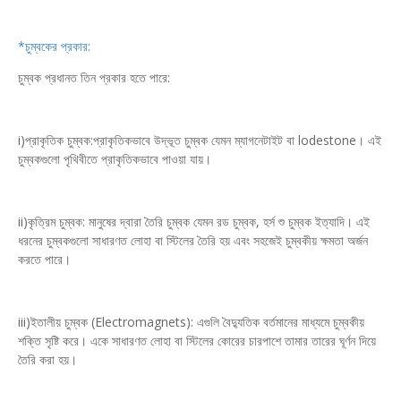
*চুম্বকের প্রকার:
চুম্বক প্রধানত তিন প্রকার হতে পারে:
i)প্রাকৃতিক চুম্বক:প্রাকৃতিকভাবে উদ্ভূত চুম্বক যেমন ম্যাগনেটাইট বা lodestone। এই
চুম্বকগুলো পৃথিবীতে প্রাকৃতিকভাবে পাওয়া যায়।
ii)কৃত্রিম চুম্বক: মানুষের দ্বারা তৈরি চুম্বক যেমন রড চুম্বক, হর্স শু চুম্বক ইত্যাদি। এই
ধরনের চুম্বকগুলো সাধারণত লোহা বা স্টিলের তৈরি হয় এবং সহজেই চুম্বকীয় ক্ষমতা অর্জন
করতে পারে।
iii)ইতালীয় চুম্বক (Electromagnets): এগুলি বৈদ্যুতিক বর্তমানের মাধ্যমে চুম্বকীয়
শক্তি সৃষ্টি করে। একে সাধারণত লোহা বা স্টিলের কোরের চারপাশে তামার তারের ঘূর্ণন দিয়ে
তৈরি করা হয়।