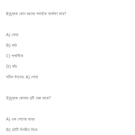
8)চুম্বক কোন ধরনের পদার্থকে আর্কষণ করে?
A) লোহা
B) কাঠ
C) প্লাস্টিক
D) কাঁচ
সঠিক উত্তর: A) লোহা
9)চুম্বক কোথায় দুটি মেরু থাকে?
A) এক পোলের মধ্যে
B) দুইটি বিপরীত দিকে