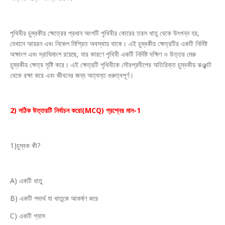
পৃথিবীর চুম্বকীয় ক্ষেত্রের প্রধান অংশটি পৃথিবীর কোরের তরল ধাতু থেকে উৎপন্ন হয়,
যেখানে আয়রন এবং নিকেল মিশ্রিত অবস্থায় থাকে। এই চুম্বকীয় ক্ষেত্রটির একটি নির্দিষ্ট
অক্ষাংশ এবং দ্রাঘিমাংশ রয়েছে, যার কারণে পৃথিবী একটি নির্দিষ্ট দক্ষিণ ও উত্তর মেরু
চুম্বকীয় ক্ষেত্র সৃষ্টি করে। এই ক্ষেত্রটি পৃথিবীকে সৌরপ্রদীপের অতিরিক্ত চুম্বকীয় ঝঞ্ঝাট
থেকে রক্ষা করে এবং জীবনের জন্য অত্যন্ত গুরুত্বপূর্ণ।
2) সঠিক উত্তরটি নির্বাচন করো(MCQ) প্রশ্নের মান-1
1)চুম্বক কী?
A) একটি ধাতু
B) একটি পদার্থ যা ধাতুকে আকর্ষণ করে
C) একটি গ্যাস