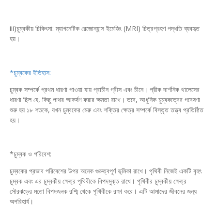
iii)চুম্বকীয় চিকিৎসা: ম্যাগনেটিক রেজোন্যান্স ইমেজিং (MRI) চিত্রগ্রহণ পদ্ধতি ব্যবহৃত
হয়।
*চুম্বকের ইতিহাস:
চুম্বক সম্পর্কে প্রথম ধারণা পাওয়া যায় প্রাচীন গ্রীস এবং চীনে। গ্রীক দার্শনিক থালেসের
ধারণা ছিল যে, কিছু পাথর আকর্ষণ করার ক্ষমতা রাখে। তবে, আধুনিক চুম্বকত্বের গবেষণা
শুরু হয় ১৮ শতকে, যখন চুম্বকের মেরু এবং শক্তির ক্ষেত্র সম্পর্কে বিস্তৃত তত্ত্ব প্রতিষ্ঠিত
হয়।
*চুম্বক ও পরিবেশ:
চুম্বকের প্রভাব পরিবেশের উপর অনেক গুরুত্বপূর্ণ ভূমিকা রাখে। পৃথিবী নিজেই একটি বৃহৎ
চুম্বক এবং এর চুম্বকীয় ক্ষেত্র পৃথিবীকে বিপদমুক্ত রাখে। পৃথিবীর চুম্বকীয় ক্ষেত্র
সৌরঝড়ের মতো বিপদজনক রশ্মি থেকে পৃথিবীকে রক্ষা করে। এটি আমাদের জীবনের জন্য
অপরিহার্য।