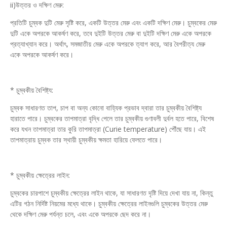
ii)উত্তর ও দক্ষিণ মেরু:
প্রতিটি চুম্বক দুটি মেরু সৃষ্টি করে, একটি উত্তর মেরু এবং একটি দক্ষিণ মেরু। চুম্বকের মেরু
দুটি একে অপরকে আকর্ষণ করে, তবে দুইটি উত্তর মেরু বা দুইটি দক্ষিণ মেরু একে অপরকে
প্রত্যাখ্যান করে। অর্থাৎ, সমজাতীয় মেরু একে অপরকে ত্যাগ করে, আর বৈপরীত্য মেরু
একে অপরকে আকর্ষণ করে।
* চুম্বকীয় বৈশিষ্ট্য:
চুম্বক সাধারণত তাপ, চাপ বা অন্য কোনো বাহ্যিক প্রভাব দ্বারা তার চুম্বকীয় বৈশিষ্ট্য
হারাতে পারে। চুম্বকের তাপমাত্রা বৃদ্ধি পেলে তার চুম্বকীয় গুণাবলী দুর্বল হতে পারে, বিশেষ
করে যখন তাপমাত্রা তার কুরি তাপমাত্রা (Curie temperature) পৌঁছে যায়। এই
তাপমাত্রায় চুম্বক তার স্থায়ী চুম্বকীয় ক্ষমতা হারিয়ে ফেলতে পারে।
* চুম্বকীয় ক্ষেত্রের লাইন:
চুম্বকের চারপাশে চুম্বকীয় ক্ষেত্রের লাইন থাকে, যা সাধারণত দৃষ্টি দিয়ে দেখা যায় না, কিন্তু
এটির গঠন নির্দিষ্ট নিয়মের মধ্যে থাকে। চুম্বকীয় ক্ষেত্রের লাইনগুলি চুম্বকের উত্তর মেরু
থেকে দক্ষিণ মেরু পর্যন্ত চলে, এবং একে অপরকে ছেদ করে না।