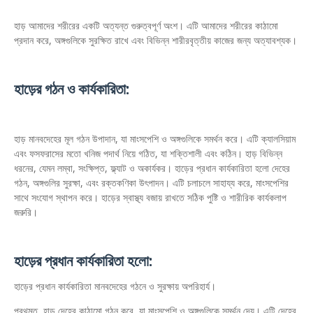
হাড় আমাদের শরীরের একটি অত্যন্ত গুরুত্বপূর্ণ অংশ। এটি আমাদের শরীরের কাঠামো
প্রদান করে, অঙ্গগুলিকে সুরক্ষিত রাখে এবং বিভিন্ন শারীরবৃত্তীয় কাজের জন্য অত্যাবশ্যক।
হাড়ের গঠন ও কার্যকারিতা:
হাড় মানবদেহের মূল গঠন উপাদান, যা মাংসপেশি ও অঙ্গগুলিকে সমর্থন করে। এটি ক্যালসিয়াম
এবং ফসফরাসের মতো খনিজ পদার্থ নিয়ে গঠিত, যা শক্তিশালী এবং কঠিন। হাড় বিভিন্ন
ধরনের, যেমন লম্বা, সংক্ষিপ্ত, ফ্ল্যাট ও অকার্যকর। হাড়ের প্রধান কার্যকারিতা হলো দেহের
গঠন, অঙ্গগুলির সুরক্ষা, এবং রক্তকণিকা উৎপাদন। এটি চলাচলে সাহায্য করে, মাংসপেশির
সাথে সংযোগ স্থাপন করে। হাড়ের স্বাস্থ্য বজায় রাখতে সঠিক পুষ্টি ও শারীরিক কার্যকলাপ
জরুরি।
হাড়ের প্রধান কার্যকারিতা হলো:
হাড়ের প্রধান কার্যকারিতা মানবদেহের গঠনে ও সুরক্ষায় অপরিহার্য।
প্রথমত, হাড় দেহের কাঠামো গঠন করে, যা মাংসপেশি ও অঙ্গগুলিকে সমর্থন দেয়। এটি দেহের