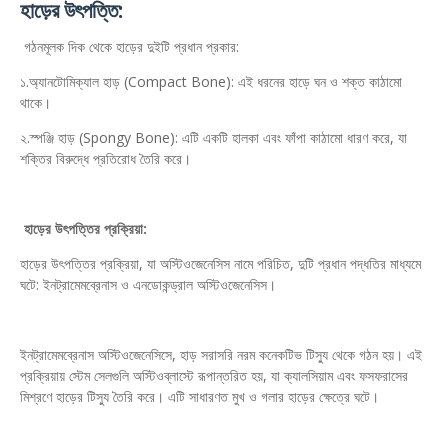
হাড়ের উৎপত্তি:
গঠনমূলক দিক থেকে হাড়ের দুইটি প্রধান প্রকার:
১.অ্যানটোমিক্যাল হাড় (Compact Bone): এই ধরনের হাড়ে ঘন ও শক্ত কাঠামো
থাকে।
২.স্পঞ্জি হাড় (Spongy Bone): এটি একটি হালকা এবং ফাঁপা কাঠামো ধারণ করে, যা
শক্তির বিরুদ্ধে প্রতিরোধ তৈরি করে।
হাড়ের উৎপত্তির প্রক্রিয়া:
হাড়ের উৎপত্তির প্রক্রিয়া, যা অস্টিওজেনেসিস নামে পরিচিত, দুটি প্রধান পদ্ধতির মাধ্যমে
ঘটে: ইনট্রামেমব্রেনাস ও এনডোকন্ড্রাল অস্টিওজেনেসিস।
ইনট্রামেমব্রেনাস অস্টিওজেনেসিসে, হাড় সরাসরি নরম কনেকটিভ টিস্যু থেকে গঠন হয়। এই
প্রক্রিয়ায় স্টেম সেলগুলি অস্টিওব্লাস্টে রূপান্তরিত হয়, যা ক্যালসিয়াম এবং ফসফরাসের
মিশ্রণে হাড়ের টিস্যু তৈরি করে। এটি সাধারণত মুখ ও গলার হাড়ের ক্ষেত্রে ঘটে।