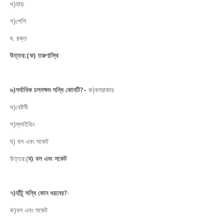
খ)হাড়
গ)পেশি
ঘ. রক্ত
উত্তর:(ক) তরুণাস্থি
৬)সর্বাধিক চলনক্ষম সন্ধি কোনটি?-
ক)বলয়াকার
খ)বেষ্টনী
গ)স্লাইডিং
ঘ) বল এবং সকেট
উত্তর:(
ঘ) বল এবং সকেট
৭)হাঁটু সন্ধি কোন ধরনের?
-
ক)বল এবং সকেট