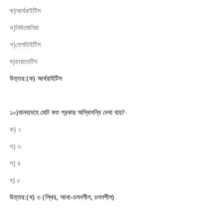
ক)আর্থরাইটিস
খ)নিউমোনিয়া
গ)হেপাটাইটিস
ঘ)ডায়াবেটিস
উত্তর:(ক) আর্থরাইটিস
১০)মানবদেহে মোট কত প্রকার অস্থিসন্ধি দেখা যায়?
-
ক) ২
খ) ৩
গ) ৪
ঘ) ৫
উত্তর:(খ) ৩ (স্থির, আধা-চলনশীল, চলনশীল)