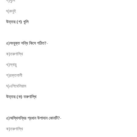
গ)খুলি
ঘ)কনুই
উত্তর:(গ) খুলি
৫)সংযুক্ত সন্ধি কিসে গঠিত?
-
ক)তরুণাস্থি
খ)স্নায়ু
গ)রক্তনালী
ঘ)এপিথেলিয়াম
উত্তর:(ক) তরুণাস্থি
৫)অস্থিসন্ধির প্রধান উপাদান কোনটি?
-
ক)তরুণাস্থি