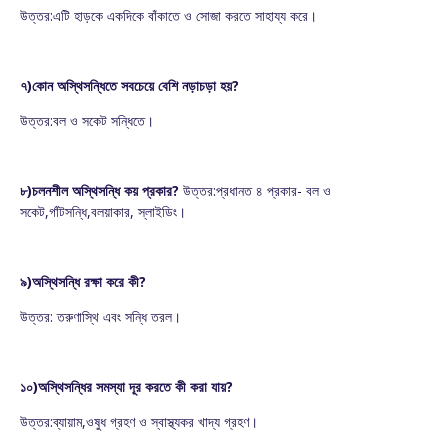
উত্তর:এটি হাড়কে একদিকে বাঁকাতে ও সোজা করতে সাহায্য করে।
৭)কোন অস্থিসন্ধিতে সবচেয়ে বেশি নড়াচড়া হয়?
উত্তর:বল ও সকেট সন্ধিতে।
৮)চলনশীল অস্থিসন্ধি কয় প্রকার?
উত্তর:প্রধানত ৪ প্রকার- বল ও
সকেট,গাঁটসন্ধি,বলয়াকার, স্লাইডিং।
৯)অস্থিসন্ধি রক্ষা করে কী?
উত্তর: তরুণাস্থি এবং সন্ধি তরল।
১০)অস্থিসন্ধির সমস্যা দূর করতে কী করা যায়?
উত্তর:ব্যায়াম,ওষুধ গ্রহণ ও স্বাস্থ্যকর খাদ্য গ্রহণ।