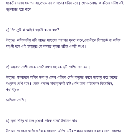
সকেটের মধ্যে সংলগ্ন হয়,তাকে বল ও সকের সন্ধি বলে। যেমন-কোমর ও কাঁধের সন্ধি এই
প্রকারের হয়ে থাকে।
২) লিগামেন্ট বা অস্থি বন্ধনী কাকে বলে?
উত্তর: অস্থিসন্ধি গুলি যাদের সাহায্যে পরস্পর যুক্ত থাকে,সেগুলিকে লিগামেন্ট বা অস্থি
বন্ধনী বলে এটি তন্তুময় যোগকলার দ্বারা গঠিত একটি অংশ।
৩) কঙ্কাল পেশী কাকে বলে? গমনে সহায়ক দুটি পেশির নাম কর।
উত্তর: মানবদেহে অস্থি সংলগ্ন যেসব ঐচ্ছিক বেশি মানুষের গমনে সাহায্য করে তাদের
কঙ্কাল বেশি বলে। যেমন গমনের সাহায্যকারী দুটি পেশি হলো বাইসেফস ফিমোরিস,
গ্যাস্ট্রিক
নেমিয়াস পেশি।
৪) কব্জা সন্ধি বা হিঞ্জ joint কাকে বলে? উদাহরণ দাও।
উত্তর: যে সচল অস্থিসন্ধিকে সংযুক্ত অস্থি দুটির প্রান্ত দরজার কবজার মতো সংলগ্ন