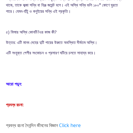
থাকে, তাকে কব্জা সন্ধি বা হিঞ্জ জয়েন্ট বলে। এই অস্থি সন্ধি গুলি ১৮০° কোণে ঘুরতে
পারে। যেমন-হাঁটু ও কনুইয়ের সন্ধি এই প্রকৃতি।
৫) ফিমার অস্থি কোনটি?এর কাজ কী?
উত্তর: এটি মানব দেহের দুটি পায়ের উরুতে অবস্থিত দীর্ঘতম অস্থি।
এটি সংযুক্ত পেশীর সংকোচন ও প্রসারণ ঘটিয়ে চলতে সাহায্য করে।
আরো পড়ুন:
প্রবন্ধ রচনা:
প্রবন্ধ রচনা দৈনন্দিন জীবনের বিজ্ঞান
Click here