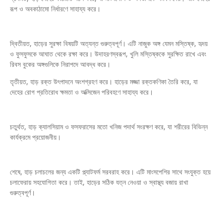
রূপ ও অবকাঠামো নির্ধারণে সাহায্য করে।
দ্বিতীয়ত, হাড়ের সুরক্ষা বিষয়টি অত্যন্ত গুরুত্বপূর্ণ। এটি নাজুক অঙ্গ যেমন মস্তিষ্ক, হৃদয়
ও ফুসফুসকে আঘাত থেকে রক্ষা করে। উদাহরণস্বরূপ, খুলি মস্তিষ্ককে সুরক্ষিত রাখে এবং
রিবস বুকের অঙ্গগুলিকে নিরাপদে আবদ্ধ করে।
তৃতীয়ত, হাড় রক্ত উৎপাদনে অংশগ্রহণ করে। হাড়ের মজ্জা রক্তকণিকা তৈরি করে, যা
দেহের রোগ প্রতিরোধ ক্ষমতা ও অক্সিজেন পরিবহণে সাহায্য করে।
চতুর্থত, হাড় ক্যালসিয়াম ও ফসফরাসের মতো খনিজ পদার্থ সংরক্ষণ করে, যা শরীরের বিভিন্ন
কার্যক্রমে প্রয়োজনীয়।
শেষে, হাড় চলাচলের জন্য একটি প্ল্যাটফর্ম সরবরাহ করে। এটি মাংসপেশির সাথে সংযুক্ত হয়ে
চলাফেরায় সহযোগিতা করে। তাই, হাড়ের সঠিক যত্ন নেওয়া ও স্বাস্থ্য বজায় রাখা
গুরুত্বপূর্ণ।