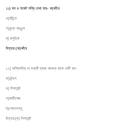
১১) বল ও সকেট সন্ধি দেখা যায়- ক)কাঁধে
খ)হাঁটুতে
গ)বুড়ো আঙুলে
ঘ) কনুইকে
উত্তর:(ক)কাঁধে
১২) অস্থিসন্ধি যে বন্ধনী দ্বারা আবদ্ধ থাকে সেটি হল-
ক)টেন্ডন
খ) লিগামেন্ট
গ)কাটিলেজ
ঘ)শ্বেততন্তু
উত্তর:(খ) লিগামেন্ট