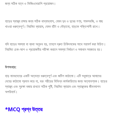
জন্য সঠিক যত্ন ও ফিজিওথেরাপি প্রয়োজন।
হাড়ের স্বাস্থ্য রক্ষার জন্য সঠিক খাদ্যাভ্যাস, যেমন দুধ ও দুধের পণ্য, শাকসবজি, ও মাছ
খাওয়া গুরুত্বপূর্ণ। নিয়মিত ব্যায়াম, যেমন হাঁটা ও দৌড়ানো, হাড়কে শক্তিশালী রাখে।
যদি হাড়ের সমস্যা বা ব্যথা অনুভব হয়, তাহলে দ্রুত চিকিৎসকের সাথে পরামর্শ করা উচিত।
নিয়মিত চেক-আপ ও প্রয়োজনীয় পরীক্ষা করালে সমস্যা নির্ধারণ ও সমাধান সহজতর হয়।
উপসংহার:
হাড় মানবদেহের একটি অত্যন্ত গুরুত্বপূর্ণ এবং জটিল কাঠামো। এটি শুধুমাত্র আমাদের
দেহের কাঠামো প্রদান করে না, বরং শরীরের বিভিন্ন কার্যকারিতার জন্য অত্যাবশ্যক। হাড়ের
স্বাস্থ্য এবং সুরক্ষা বজায় রাখতে সঠিক পুষ্টি, নিয়মিত ব্যায়াম এবং স্বাস্থ্যকর জীবনযাপন
অপরিহার্য।
*MCQ প্রশ্ন উত্তর