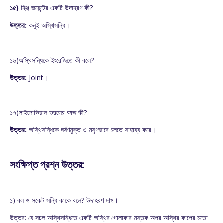
১৫)
হিঞ্জ জয়েন্টের একটি উদাহরণ কী?
উত্তর:
কনুই অস্থিসন্ধি।
১৬)অস্থিসন্ধিকে ইংরেজিতে কী বলে?
উত্তর:
Joint।
১৭)সাইনোভিয়াল তরলের কাজ কী?
উত্তর:
অস্থিসন্ধিকে ঘর্ষণমুক্ত ও মসৃণভাবে চলতে সাহায্য করে।
সংক্ষিপ্ত প্রশ্ন উত্তর:
১) বল ও সকেট সন্ধি কাকে বলে? উদাহরণ দাও।
উত্তর: যে সচল অস্থিসন্ধিতে একটি অস্থির গোলাকার মস্তক অপর অস্থির কাপের মতো