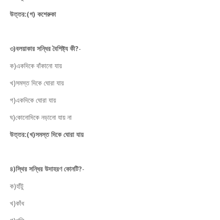
উত্তর:(গ) কশেরুকা
৩)বলয়াকার সন্ধির বৈশিষ্ট্য কী?
-
ক)একদিকে বাঁকানো যায়
খ)সমস্ত দিকে ঘোরা যায়
গ)একদিকে ঘোরা যায়
ঘ)কোনোদিকে নড়ানো যায় না
উত্তর:(খ)সমস্ত দিকে ঘোরা যায়
৪)স্থির সন্ধির উদাহরণ কোনটি?
-
ক)হাঁটু
খ)কাঁধ