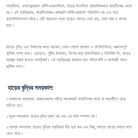
অন্যদিকে, এনডোকন্ড্রাল অস্টিওজেনেসিসে, হাড়ের উৎপত্তি প্রাথমিকভাবে কারটিলেজ থেকে
হয়। এই প্রক্রিয়ায়, কারটিলেজের কোষগুলি অস্টিওব্লাস্টে পরিবর্তিত হয় এবং পরে
ক্যালসিফিকেশন ঘটায়। এটি প্রধানত লম্বা হাড়ের ক্ষেত্রে দেখা যায়, যেমন বাহু ও পায়ের
হাড়।
হাড়ের বৃদ্ধি এবং বিকাশের জন্য হরমোন, যেমন গ্রোথ হরমোন ও টেস্টোস্টেরন, গুরুত্বপূর্ণ
ভূমিকা পালন করে। এছাড়াও, পুষ্টির উপাদান, বিশেষ করে ক্যালসিয়াম ও ভিটামিন ডি, হাড়ের
স্বাস্থ্য বজায় রাখতে অপরিহার্য। এই প্রক্রিয়ার মাধ্যমে হাড় শক্তিশালী ও কার্যকরী গঠনে
ভূমিকা রাখে।
হাড়ের বৃদ্ধির সময়কাল:
১.নবজাতক অবস্থায়: নবজাতকদের শরীরে অনেকগুলি কারটিলেজ থাকে যা পরবর্তীতে হাড়ে
পরিণত হয়।
২.যুবক অবস্থায়: হাড়ের বৃদ্ধি দ্রুত হয় এবং এর গঠন সম্পন্ন হয়।
৩.বয়স্ক অবস্থায়: হাড়ের বৃদ্ধির প্রক্রিয়া ধীর হয়ে যায় এবং কিছু ক্ষেত্রে হাড়ের ঘনত্ব কমে
যেতে পারে।