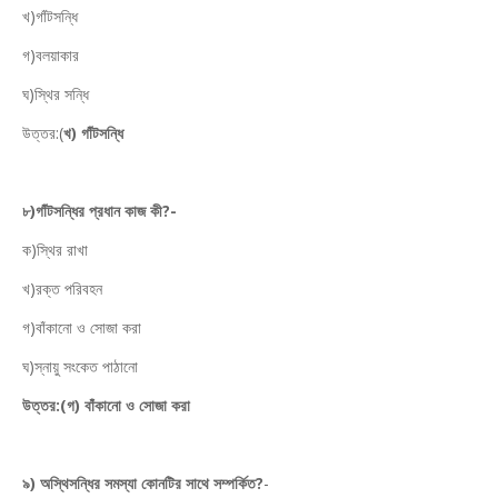
খ)গাঁটসন্ধি
গ)বলয়াকার
ঘ)স্থির সন্ধি
উত্তর:(
খ) গাঁটসন্ধি
৮)গাঁটসন্ধির প্রধান কাজ কী?-
ক)স্থির রাখা
খ)রক্ত পরিবহন
গ)বাঁকানো ও সোজা করা
ঘ)স্নায়ু সংকেত পাঠানো
উত্তর:(গ) বাঁকানো ও সোজা করা
৯) অস্থিসন্ধির সমস্যা কোনটির সাথে সম্পর্কিত?
-