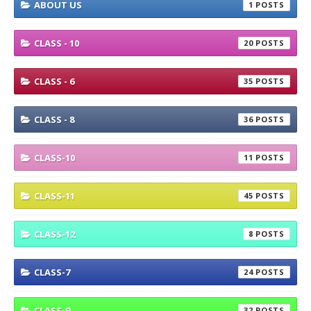
ABOUT US
1
CLASS - 10
20
CLASS - 6
35
CLASS - 8
36
CLASS-10
11
CLASS-11
45
CLASS-12
8
CLASS-7
24
CLASS-9
32