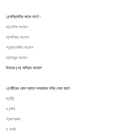
১)অস্থিসন্ধি কাকে বলে?-
ক)পেশির সংযোগ
খ)অস্থির সংযোগ
গ)রক্তনালীর সংযোগ
ঘ)স্নায়ুর সংযোগ
উত্তর:(খ) অস্থির সংযোগ
২)শরীরের কোন স্থানে বলয়াকার সন্ধি দেখা যায়?
-
ক)হাঁটু
খ.)কাঁধ
গ)কশেরুকা
ঘ. কনুই