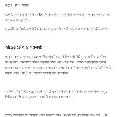
হাড়ের পুষ্টি ও স্বাস্থ্য
৪.পুষ্টি: ক্যালসিয়াম, ভিটামিন D, ভিটামিন K এবং ম্যাগনেসিয়াম হাড়ের স্বাস্থ্য বজায় রাখতে
অত্যন্ত গুরুত্বপূর্ণ।
৫.অনুশীলন: নিয়মিত শারীরিক কসরত হাড়কে শক্তিশালী করে এবং অপসারণের ঝুঁকি কমায়।
হাড়ের রোগ ও সমস্যা:
হাড়ের রোগ ও সমস্যা, যেমন অস্টিওপোরোসিস, অস্টিওআর্থরাইটিস, ও অস্টিওজেনেসিস
ইম্পারফেক্টা, সাধারণত বয়স্ক মানুষদের মধ্যে বেশি দেখা যায়। অস্টিওপোরোসিসে হাড়ের
ঘনত্ব কমে যায়, ফলে হাড় ভঙ্গুর হয়ে পড়ে। এর প্রতিকার হিসাবে ক্যালসিয়াম ও ভিটামিন ডি
সমৃদ্ধ খাবার গ্রহণ এবং নিয়মিত ব্যায়াম করা প্রয়োজন।
অস্টিওআর্থরাইটিসে জয়েন্টে ব্যথা ও কঠোরতা দেখা দেয়। এর চিকিৎসায় ব্যথানাশক ওষুধ,
ফিজিওথেরাপি এবং প্রয়োজনে সার্জারি সাহায্য করতে পারে।
অস্টিওজেনেসিস ইম্পারফেক্টা একটি জিনগত রোগ, যেখানে হাড়গুলি সহজে ভেঙে যায়। এর