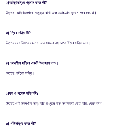
২)অস্থিসন্ধির প্রধান কাজ কী?
উত্তর: অস্থিগুলোকে সংযুক্ত রাখা এবং নড়াচড়ার সুযোগ করে দেওয়া।
৩) স্থির সন্ধি কী?
উত্তর:যে সন্ধিতে কোনো চলন সম্ভব নয়,তাকে স্থির সন্ধি বলে।
৪) চলনশীল সন্ধির একটি উদাহরণ দাও।
উত্তর: কাঁধের সন্ধি।
৫)বল ও সকেট সন্ধি কী?
উত্তর:এটি চলনশীল সন্ধি যার মাধ্যমে হাড় সবদিকেই ঘোরা যায়, যেমন কাঁধ।
৬) গাঁটসন্ধির কাজ কী?