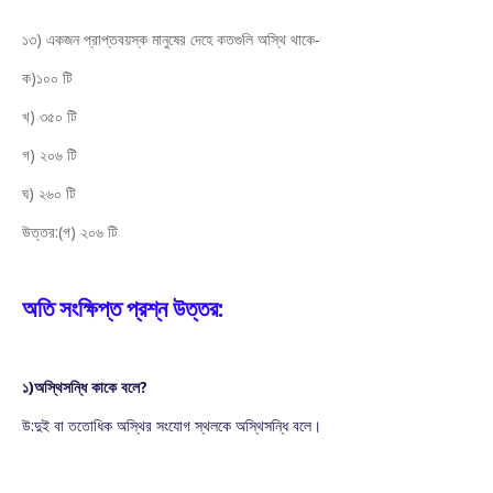
১৩) একজন প্রাপ্তবয়স্ক মানুষের দেহে কতগুলি অস্থি থাকে-
ক)১০০ টি
খ) ৩৫০ টি
গ) ২০৬ টি
ঘ) ২৬০ টি
উত্তর:(গ) ২০৬ টি
অতি সংক্ষিপ্ত প্রশ্ন উত্তর:
১)অস্থিসন্ধি কাকে বলে?
উ:দুই বা ততোধিক অস্থির সংযোগ স্থলকে অস্থিসন্ধি বলে।