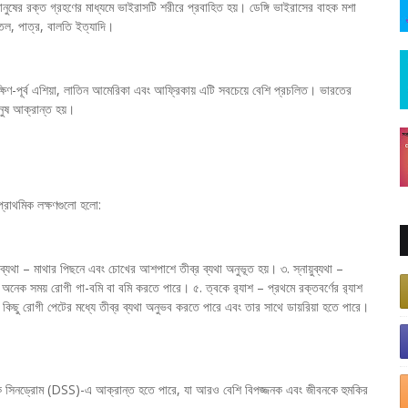
ের রক্ত গ্রহণের মাধ্যমে ভাইরাসটি শরীরে প্রবাহিত হয়। ডেঙ্গি ভাইরাসের বাহক মশা
োতল, পাত্র, বালতি ইত্যাদি।
ে দক্ষিণ-পূর্ব এশিয়া, লাতিন আমেরিকা এবং আফ্রিকায় এটি সবচেয়ে বেশি প্রচলিত। ভারতের
নুষ আক্রান্ত হয়।
প্রাথমিক লক্ষণগুলো হলো:
ব্যথা – মাথার পিছনে এবং চোখের আশপাশে তীব্র ব্যথা অনুভূত হয়। ৩. স্নায়ুব্যথা –
নেক সময় রোগী গা-বমি বা বমি করতে পারে। ৫. ত্বকে র‍্যাশ – প্রথমে রক্তবর্ণের র‍্যাশ
েশ কিছু রোগী পেটের মধ্যে তীব্র ব্যথা অনুভব করতে পারে এবং তার সাথে ডায়রিয়া হতে পারে।
ি শক সিনড্রোম (DSS)-এ আক্রান্ত হতে পারে, যা আরও বেশি বিপজ্জনক এবং জীবনকে হুমকির