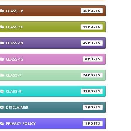
CLASS - 8
36
CLASS-10
11
CLASS-11
45
CLASS-12
8
CLASS-7
24
CLASS-9
32
DISCLAIMER
1
PRIVACY POLICY
1