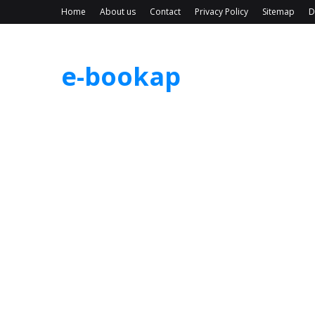
Home
About us
Contact
Privacy Policy
Sitemap
D
e-bookap