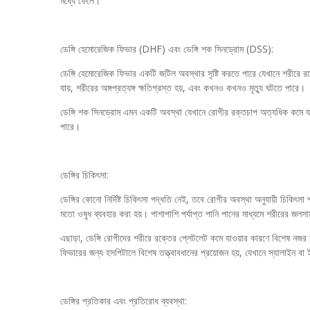
মধ্যে ফেলে।
ডেঙ্গি হেমোরেজিক ফিভার (DHF) এবং ডেঙ্গি শক সিনড্রোম (DSS):
ডেঙ্গি হেমোরেজিক ফিভার একটি জটিল অবস্থার সৃষ্টি করতে পারে যেখানে শরীরে র
যায়, শরীরের অঙ্গপ্রত্যঙ্গ ক্ষতিগ্রস্ত হয়, এবং কখনও কখনও মৃত্যু ঘটতে পারে।
ডেঙ্গি শক সিনড্রোম এমন একটি অবস্থা যেখানে রোগীর রক্তচাপ অত্যধিক কমে যায
পারে।
ডেঙ্গির চিকিৎসা:
ডেঙ্গির কোনো নির্দিষ্ট চিকিৎসা পদ্ধতি নেই, তবে রোগীর অবস্থা অনুযায়ী চিকিৎ
মতো ওষুধ ব্যবহার করা হয়। পাশাপাশি পর্যাপ্ত পানি পানের মাধ্যমে শরীরের জলসা
এছাড়া, ডেঙ্গি রোগীদের শরীরে রক্তের প্লেটলেট কমে যাওয়ার কারণে বিশেষ নজর 
ফিভারের জন্য হসপিটালে বিশেষ তত্ত্বাবধানের প্রয়োজন হয়, যেখানে স্যালাইন বা ই
ডেঙ্গির প্রতিকার এবং প্রতিরোধ ব্যবস্থা: