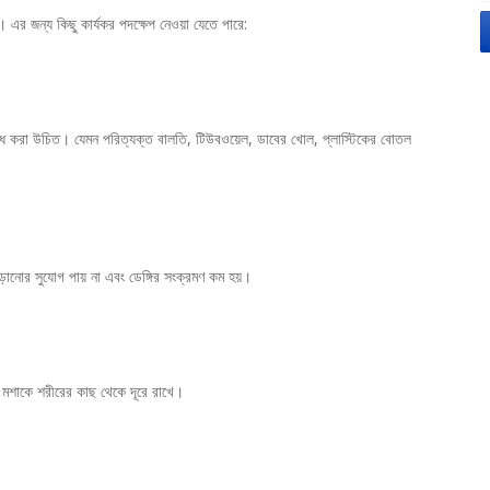
া। এর জন্য কিছু কার্যকর পদক্ষেপ নেওয়া যেতে পারে:
ধ করা উচিত। যেমন পরিত্যক্ত বালতি, টিউবওয়েল, ডাবের খোল, প্লাস্টিকের বোতল
ড়ানোর সুযোগ পায় না এবং ডেঙ্গির সংক্রমণ কম হয়।
যা মশাকে শরীরের কাছ থেকে দূরে রাখে।