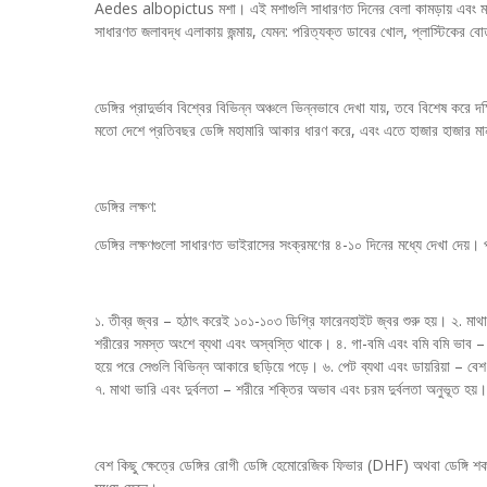
Aedes albopictus মশা। এই মশাগুলি সাধারণত দিনের বেলা কামড়ায় এবং মানুষ
সাধারণত জলাবদ্ধ এলাকায় জন্মায়, যেমন: পরিত্যক্ত ডাবের খোল, প্লাস্টিকের ব
ডেঙ্গির প্রাদুর্ভাব বিশ্বের বিভিন্ন অঞ্চলে ভিন্নভাবে দেখা যায়, তবে বিশেষ কর
মতো দেশে প্রতিবছর ডেঙ্গি মহামারি আকার ধারণ করে, এবং এতে হাজার হাজার মা
ডেঙ্গির লক্ষণ:
ডেঙ্গির লক্ষণগুলো সাধারণত ভাইরাসের সংক্রমণের ৪-১০ দিনের মধ্যে দেখা দেয়। 
১. তীব্র জ্বর – হঠাৎ করেই ১০১-১০৩ ডিগ্রি ফারেনহাইট জ্বর শুরু হয়। ২. মাথা
শরীরের সমস্ত অংশে ব্যথা এবং অস্বস্তি থাকে। ৪. গা-বমি এবং বমি বমি ভাব – অ
হয়ে পরে সেগুলি বিভিন্ন আকারে ছড়িয়ে পড়ে। ৬. পেট ব্যথা এবং ডায়রিয়া – ব
৭. মাথা ভারি এবং দুর্বলতা – শরীরে শক্তির অভাব এবং চরম দুর্বলতা অনুভূত হয়।
বেশ কিছু ক্ষেত্রে ডেঙ্গির রোগী ডেঙ্গি হেমোরেজিক ফিভার (DHF) অথবা ডেঙ্গ