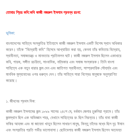
তোমার প্রিয় কবি:কবি কাজী নজরুল ইসলাম প্রবন্ধ রচনা:
ভূমিকা:
বাংলাদেশের সাহিত্য সংস্কৃতির ইতিহাসে কাজী নজরুল ইসলাম একটি বিশেষ স্থান অধিকার
করেন। তাঁকে "বিদ্রোহী কবি" হিসেবে আখ্যায়িত করা হয়, কেননা তাঁর কবিতায় বিদ্রোহ,
স্বাধীনতা, সমাজতন্ত্র ও মানবতার প্রতিফলন ঘটে। কাজী নজরুল ইসলাম ছিলেন একাধারে
কবি, গায়ক, সঙ্গীত রচয়িতা, সাংবাদিক, নাট্যকার এবং সমাজ সংস্কারক। তিনি বাংলা
সাহিত্যে এক নতুন ধারার জন্ম দেন এবং জাতিগত স্বাধীনতা, সাম্প্রদায়িক সৌহার্দ্য এবং
মানবিক মূল্যবোধের ওপর গুরুত্ব দেন। তাঁর সাহিত্য সারা বিশ্বের মানুষকে অনুপ্রাণিত
করেছে।
১. জীবনের প্রথম দিক:
কাজী নজরুল ইসলামের জন্ম ১৮৯৯ সালের ২৪শে মে, বর্ধমান জেলার চুরুলিয়া গ্রামে। তাঁর
জন্মস্থান ছিল এক অভিজ্ঞান শহর, যেখানে সাহিত্যের রং ছিল নিরন্তর। তাঁর বাবা কাজী
ফকির আহমদ এবং মা জাহেদা খাতুন ছিলেন সাধারণ মানুষ, কিন্তু তাঁদের মধ্যে ছিল দৃঢ় ঈমান
এবং সংস্কৃতির প্রতি গভীর ভালোবাসা। ছোটবেলায় কাজী নজরুল ইসলাম ছিলেন অত্যন্ত