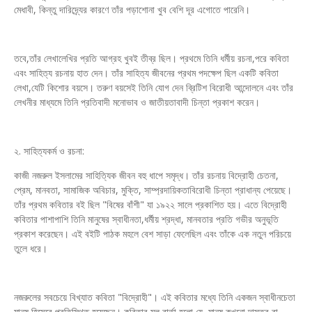
মেধাবী, কিন্তু দারিদ্র্যের কারণে তাঁর পড়াশোনা খুব বেশি দূর এগোতে পারেনি।
তবে,তাঁর লেখালেখির প্রতি আগ্রহ খুবই তীব্র ছিল। প্রথমে তিনি ধর্মীয় রচনা,পরে কবিতা
এবং সাহিত্য রচনায় হাত দেন। তাঁর সাহিত্য জীবনের প্রথম পদক্ষেপ ছিল একটি কবিতা
লেখা,যেটি কিশোর বয়সে। তরুণ বয়সেই তিনি যোগ দেন ব্রিটিশ বিরোধী আন্দোলনে এবং তাঁর
লেখনীর মাধ্যমে তিনি প্রতিবাদী মনোভাব ও জাতীয়তাবাদী চিন্তা প্রকাশ করেন।
২. সাহিত্যকর্ম ও রচনা:
কাজী নজরুল ইসলামের সাহিত্যিক জীবন বহু ধাপে সমৃদ্ধ। তাঁর রচনায় বিদ্রোহী চেতনা,
প্রেম, মানবতা, সামাজিক অবিচার, মুক্তি, সাম্প্রদায়িকতাবিরোধী চিন্তা প্রাধান্য পেয়েছে।
তাঁর প্রথম কবিতার বই ছিল "বিষের বাঁশী" যা ১৯২২ সালে প্রকাশিত হয়। এতে বিদ্রোহী
কবিতার পাশাপাশি তিনি মানুষের স্বাধীনতা,ধর্মীয় শ্রদ্ধা, মানবতার প্রতি গভীর অনুভূতি
প্রকাশ করেছেন। এই বইটি পাঠক মহলে বেশ সাড়া ফেলেছিল এবং তাঁকে এক নতুন পরিচয়ে
তুলে ধরে।
নজরুলের সবচেয়ে বিখ্যাত কবিতা "বিদ্রোহী"। এই কবিতার মধ্যে তিনি একজন স্বাধীনচেতা
মানুষ হিসেবে প্রতিস্থিত হয়েছেন। কবিতার মূল বার্তা হলো যে, মানুষ কখনো দাসত্ব বা