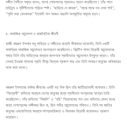
সঙ্গীত শৈলীতে সমৃদ্ধ হলেও, বাংলা লোকগানের প্রভাবও গ্রহণ করেছিলেন। তাঁর গানে
বৈচিত্র্য ও সৃষ্টিশীলতার পরিচয় স্পষ্ট। "ছাড়িয়ে দে জাবরা", "মাঝে মাঝে তব দেখা পাই",
"স্মৃতি ভরা বেদনাভরা" ইত্যাদি গান আজও বাঙালি সংস্কৃতির অমূল্য রত্ন।
৪. সামাজিক আন্দোলন ও রাজনৈতিক জীবনী
কাজী নজরুল ইসলাম শুধু সাহিত্য ও সঙ্গীতের মধ্যেই সীমাবদ্ধ থাকেননি, তিনি একটি
সামগ্রিক সামাজিক আন্দোলনে অংশগ্রহণ করেছিলেন। ব্রিটিশ শাসন বিরোধী আন্দোলনের
সময়ে তিনি তাঁর সাহিত্যের মাধ্যমে জনগণকে স্বাধীনতার আন্দোলনে উদ্বুদ্ধ করেন। তাঁর
লেখায় ইংরেজ শাসনের প্রতি তীব্র বিদ্বেষ প্রকাশ পায় এবং তিনি সাধারণ মানুষের অধিকারের
পক্ষে কথা বলেন।
নজরুল ইসলামের কর্মময় জীবনের একটি বড় দিক ছিল তাঁর জাতীয়তাবাদী মনোভাব। তিনি
"বিদ্রোহী" কবিতার মাধ্যমে দেশের মানুষের মধ্যে স্বাধীনতা সংগ্রামের আগ্রহ তৈরি
করেছিলেন। তাঁর কবিতায় "বিজলি" ও "হরি" শিরোনামের গান এবং কবিতায় কেবল মনের
মধ্যে দেশপ্রেমের অঙ্গীকার ছিল না, ছিল গভীর আন্দোলনের শক্তিও। তিনি সব জাতির
মানুষের একযোগিতার মাধ্যমে সাম্প্রদায়িকতা ও বিভাজন বিরোধী মনোভাবও প্রকাশ
করেছেন।