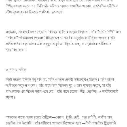
নিপীড়ন সহ্য করবে না। তিনি তাঁর কবিতার মাধ্যমে সামাজিক অন্যায়, রাজনৈতিক দুর্নীতি ও
ধর্মীয় কুসংস্কারের বিরুদ্ধে প্রতিবাদ করেছেন।
এছাড়াও, নজরুল ইসলাম প্রেম ও বিরহের কবিতার জন্যও বিখ্যাত। তাঁর "রাগ-রাগিণী" এবং
"সর্বহারা" কবিতাগুলো প্রেমের বিভিন্ন রূপ ও মানবিক অনুভূতিকে চিত্রিত করেছে। তাঁর
কবিতাগুলির মধ্যে ভাষার এক অদ্ভুত মাধুর্য ও শক্তি রয়েছে, যা শ্রোতাকে গভীরভাবে
প্রভাবিত করে।
৩. গান ও সঙ্গীত:
কাজী নজরুল ইসলাম শুধু কবি নয়, তিনি একজন মেধাবী সঙ্গীতকারও ছিলেন। তিনি বাংলা
সংগীতকে নতুন রূপ দেন। তাঁর গানে তিনি বিভিন্ন সুর ও তাল ব্যবহার করেন, যা তাঁর
গানগুলোকে এক বিশেষ স্থান এনে দেয়। তাঁর গানে রয়েছে ধর্মীয়, প্রেমিক, ও জাতীয়তাবাদী
ভাবনা।
নজরুলের গানের মধ্যে রয়েছে বৈচিত্র্য—খেয়াল, ঠুমরি, দেহী, মধুর রাগিণী, জাতীয় গান,
প্রেমিক গান ইত্যাদি। তাঁর সঙ্গীতের অন্যতম বিশেষত্ব হলো—তিনি প্রচলিত হিন্দুস্থানি