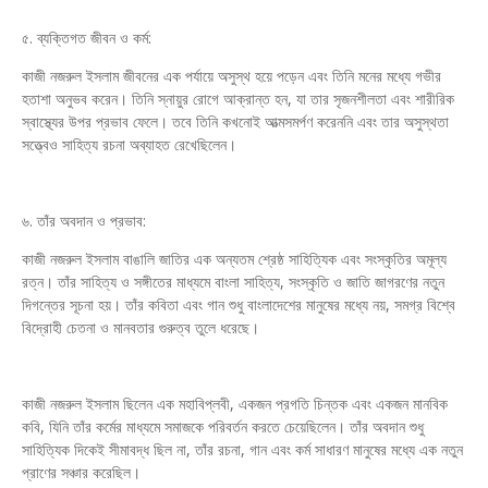
৫. ব্যক্তিগত জীবন ও কর্ম:
কাজী নজরুল ইসলাম জীবনের এক পর্যায়ে অসুস্থ হয়ে পড়েন এবং তিনি মনের মধ্যে গভীর
হতাশা অনুভব করেন। তিনি স্নায়ুর রোগে আক্রান্ত হন, যা তার সৃজনশীলতা এবং শারীরিক
স্বাস্থ্যের উপর প্রভাব ফেলে। তবে তিনি কখনোই আত্মসমর্পণ করেননি এবং তার অসুস্থতা
সত্ত্বেও সাহিত্য রচনা অব্যাহত রেখেছিলেন।
৬. তাঁর অবদান ও প্রভাব:
কাজী নজরুল ইসলাম বাঙালি জাতির এক অন্যতম শ্রেষ্ঠ সাহিত্যিক এবং সংস্কৃতির অমূল্য
রত্ন। তাঁর সাহিত্য ও সঙ্গীতের মাধ্যমে বাংলা সাহিত্য, সংস্কৃতি ও জাতি জাগরণের নতুন
দিগন্তের সূচনা হয়। তাঁর কবিতা এবং গান শুধু বাংলাদেশের মানুষের মধ্যে নয়, সমগ্র বিশ্বে
বিদ্রোহী চেতনা ও মানবতার গুরুত্ব তুলে ধরেছে।
কাজী নজরুল ইসলাম ছিলেন এক মহাবিপ্লবী, একজন প্রগতি চিন্তক এবং একজন মানবিক
কবি, যিনি তাঁর কর্মের মাধ্যমে সমাজকে পরিবর্তন করতে চেয়েছিলেন। তাঁর অবদান শুধু
সাহিত্যিক দিকেই সীমাবদ্ধ ছিল না, তাঁর রচনা, গান এবং কর্ম সাধারণ মানুষের মধ্যে এক নতুন
প্রাণের সঞ্চার করেছিল।