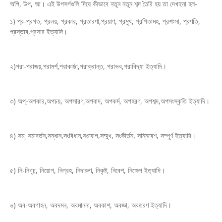
অপি, উপ, আ। এই উপসর্গগুলি দিয়ে কীভাবে নতুন নতুন শব্দ তৈরি হয় তা দেখানো হল-
১) প্র-প্রগত, প্রলয়, প্রকার, প্রতারণা,প্রয়াণ, প্রমুখ, প্রপিতামহ, প্রশংসা, প্রণতি,
প্রস্তাব,প্রসার ইত্যাদি।
২)পরা-পরাজয়,পরামর্শ,পরাকাষ্ঠা,পরাক্রান্ত, পরাভব,পরাবিদ্যা ইত্যাদি।
৩) অপ্-অপকার,অপচয়, অপসারণ,অপবাদ, অপকর্ম, অপহরণ, অপশব্দ,অপসংস্কৃতি ইত্যাদি।
৪) সম্: সমাবর্তন,সন্ধান,সংবিধান,সংযোগ,সম্মুখ, সংকীর্তন, সন্নিবেশ, সম্পূর্ণ ইত্যাদি।
৫) নি-নিগূঢ়, নিয়োগ, নিগ্রহ, নিদারুণ, নিকৃষ্ট, নিবেশ, নিক্ষেপ ইত্যাদি।
৬) অব-অবগাহন, অবদমন, অবমাননা, অবকাশ, অবজ্ঞা, অবতরণ ইত্যাদি।