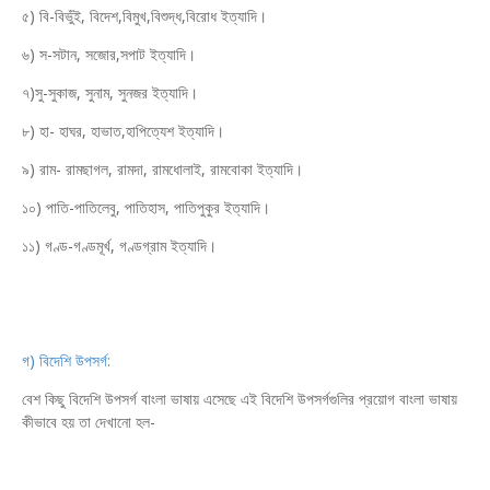
৫) বি-বিভুঁই, বিদেশ,বিমুখ,বিশুদ্ধ,বিরোধ ইত্যাদি।
৬) স-সটান, সজোর,সপাট ইত্যাদি।
৭)সু-সুকাজ, সুনাম, সুনজর ইত্যাদি।
৮) হা- হাঘর, হাভাত,হাপিত্যেশ ইত্যাদি।
৯) রাম- রামছাগল, রামদা, রামধোলাই, রামবোকা ইত্যাদি।
১০) পাতি-পাতিলেবু, পাতিহাস, পাতিপুকুর ইত্যাদি।
১১) গণ্ড-গণ্ডমূর্খ, গণ্ডগ্রাম ইত্যাদি।
গ) বিদেশি উপসর্গ:
বেশ কিছু বিদেশি উপসর্গ বাংলা ভাষায় এসেছে এই বিদেশি উপসর্গগুলির প্রয়োগ বাংলা ভাষায়
কীভাবে হয় তা দেখানো হল-