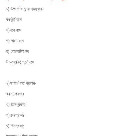
১) উপসর্গ ধাতু বা শব্দমূলের-
ক)পূর্বে বসে
খ)পরে বসে
গ) পাশে বসে
ঘ) কোনোটিই নয়
উত্তর:(ক) পূর্বে বসে
২)উপসর্গ কত প্রকার-
ক) দু-প্রকার
খ) তিনপ্রকার
গ) চারপ্রকার
ঘ) পাঁচপ্রকার