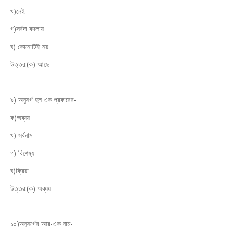
খ)নেই
গ)সর্বদা বদলায়
ঘ) কোনোটিই নয়
উত্তর:(ক) আছে
৯) অনুসর্গ হল এক প্রকারের-
ক)অব্যয়
খ) সর্বনাম
গ) বিশেষ্য
ঘ)ক্রিয়া
উত্তর:(ক) অব্যয়
১০)অনুসর্গের আর-এক নাম-