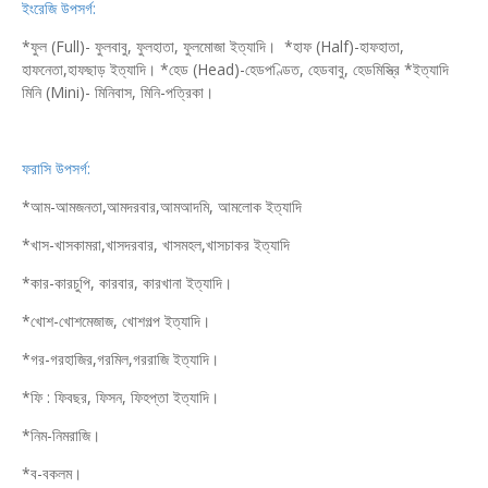
ইংরেজি উপসর্গ:
*ফুল (Full)- ফুলবাবু, ফুলহাতা, ফুলমোজা ইত্যাদি। *হাফ (Half)-হাফহাতা,
হাফনেতা,হাফছাড় ইত্যাদি। *হেড (Head)-হেডপণ্ডিত, হেডবাবু, হেডমিস্ত্রি *ইত্যাদি
মিনি (Mini)- মিনিবাস, মিনি-পত্রিকা।
ফরাসি উপসর্গ:
*আম-আমজনতা,আমদরবার,আমআদমি, আমলোক ইত্যাদি
*খাস-খাসকামরা,খাসদরবার, খাসমহল,খাসচাকর ইত্যাদি
*কার-কারচুপি, কারবার, কারখানা ইত্যাদি।
*খোশ-খোশমেজাজ, খোশগল্প ইত্যাদি।
*গর-গরহাজির,গরমিল,গররাজি ইত্যাদি।
*ফি : ফিবছর, ফিসন, ফিহপ্তা ইত্যাদি।
*নিম-নিমরাজি।
*ব-বকলম।