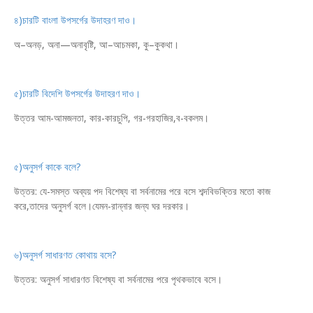
৪)চারটি বাংলা উপসর্গের উদাহরণ দাও।
অ–অনড়, অনা—অনাবৃষ্টি, আ–আচমকা, কু–কুকথা।
৫)চারটি বিদেশি উপসর্গের উদাহরণ দাও।
উত্তর আম-আমজনতা, কার-কারচুপি, গর-গরহাজির,ব-বকলম।
৫)অনুসর্গ কাকে বলে?
উত্তর: যে-সমস্ত অব্যয় পদ বিশেষ্য বা সর্বনামের পরে বসে শব্দবিভক্তির মতো কাজ
করে,তাদের অনুসর্গ বলে।যেমন-রান্নার জন্য ঘর দরকার।
৬)অনুসর্গ সাধারণত কোথায় বসে?
উত্তর: অনুসর্গ সাধারণত বিশেষ্য বা সর্বনামের পরে পৃথকভাবে বসে।