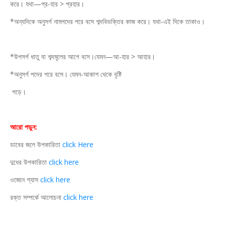
করে। যথা—প্র-হার > প্রহার।
*অন্যদিকে অনুসর্গ নামপদের পরে বসে শব্দবিভক্তির কাজ করে। যথা-এই দিকে তাকাও।
*উপসর্গ ধাতু বা শব্দমূলের আগে বসে।যেমন—আ-হার > আহার।
*অনুসর্গ পদের পরে বসে। যেমন-আকাশ থেকে বৃষ্টি
পড়ে।
আরো পড়ুন:
ডাবের জলে উপকারিতা
click Here
দুধের উপকারিতা
click here
ওজোন গ্যাস
click here
রক্ত সম্পর্কে আলোচনা
click here