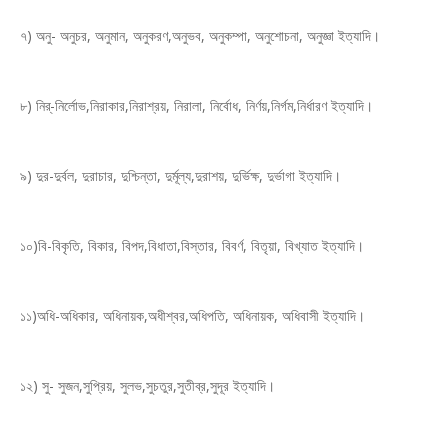
৭) অনু- অনুচর, অনুমান, অনুকরণ,অনুভব, অনুকম্পা, অনুশোচনা, অনুজ্ঞা ইত্যাদি।
৮) নির্-নির্লোভ,নিরাকার,নিরাশ্রয়, নিরালা, নির্বোধ, নির্ণয়,নির্গম,নির্ধারণ ইত্যাদি।
৯) দুর-দুর্বল, দুরাচার, দুশ্চিন্তা, দুর্মূল্য,দুরাশয়, দুর্ভিক্ষ, দুর্ভাগা ইত্যাদি।
১০)বি-বিকৃতি, বিকার, বিপদ,বিধাতা,বিস্তার, বিবর্ণ, বিতৃয়া, বিখ্যাত ইত্যাদি।
১১)অধি-অধিকার, অধিনায়ক,অধীশ্বর,অধিপতি, অধিনায়ক, অধিবাসী ইত্যাদি।
১২) সু- সুজন,সুপ্রিয়, সুলভ,সুচতুর,সুতীব্র,সুদূর ইত্যাদি।