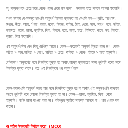
ক) সম্বন্ধপদে-চেয়ে,তরে,থেকে ধনের চেয়ে মান বড়ো। সকলের তরে সকলে আমরা ইত্যাদি।
বাংলা ভাষায় যে-সমস্ত শব্দগুলি অনুসর্গ হিসেবে ব্যবহৃত হয় সেগুলি হল—প্রতি, অপেক্ষা,
উপরে, নীচে, কাছে, পিছে, মাঝে, মধ্যে, ভিতর, বাহির, ঠাই, ধেয়ে, সঙ্গে, সাথে, সনে, সহিত,
সহকারে, মতো, ছাড়া, ব্যতীত, বিনা, বিহনে, হতে, জন্য, তরে, নিমিত্ত, পানে, সহ, নিকটে,
দ্বারা, দিয়া ইত্যাদি।
এই অনুসর্গগুলির বেশ কিছু বৈশিষ্ট্য আছে। যেমন—কয়েকটি অনুসর্গ ক্রিয়াপদের রূপ।যেমন-
করিয়া > করে,লাগিয়া > লেগে, চাহিয়া > চেয়ে, থাকিয়া > থেকে, হইতে > হতে ইত্যাদি।
বেশিরভাগ অনুসর্গের সঙ্গে বিভক্তি যুক্ত হয় অর্থাৎ বাক্যে ব্যবহারের সময় পূর্ববর্তী পদের সঙ্গে
বিভক্তি যুক্ত থাকে। পরে ওই বিভক্তির পর অনুসর্গ বসে।
যেমন-কতকগুলি অনুসর্গ আছে যার সঙ্গে বিভক্তি যুক্ত হয় না অর্থাৎ ওই অনুসর্গগুলি ব্যবহার
করলে পূর্ববর্তী পদে কোনো বিভক্তি যুক্ত হয় না। যেমন—ছাড়া, ব্যতীত, বিনা, থেকে
ইত্যাদি। গাড়ি ছাড়া যাওয়া যাবে না। পরিশ্রম ব্যতীত সাফল্য আসবে না। গাছ থেকে ফল
পাড়ো।
খ) সঠিক উত্তরটি নির্বাচন করো।(MCQ)