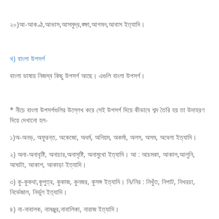
২০)আ-আকণ্ঠ,আভাস,আসমুদ্র,ঙ্ক্ষা,আগমন,আবাস ইত্যাদি।
খ) বাংলা উপসর্গ
বাংলা ভাষায় নিজস্ব কিছু উপসর্গ আছে। এগুলি বাংলা উপসর্গ।
* নীচে বাংলা উপসর্গগুলির উল্লেখ করে সেই উপসর্গ দিয়ে কীভাবে শব্দ তৈরি হয় তা উদাহরণ
দিয়ে দেখানো হল-
১)অ-অনড়, অফুরন্ত, অকেজো, অধর্ম, অনিয়ম, অকর্মা, অলস, অসম, অবেলা ইত্যাদি।
২) অনা-অনাবৃষ্টি, অনাচার,অনাসৃষ্টি, অনামুখো ইত্যাদি। আ : আচমকা, আকাল,আলুনি,
আঘাটা, আকাশ, আকাড়া ইত্যাদি।
৩) কু-কুকথা,কুপুত্র, কুকাজ, কুনজর, কুসঙ্গ ইত্যাদি। নি/নির : নিখুঁত, নিপাট, নিখরচা,
নির্ভেজাল, নির্ভুল ইত্যাদি।
৪) না-নাবালক, নামঞ্জুর,নাবালিকা, নারাজ ইত্যাদি।