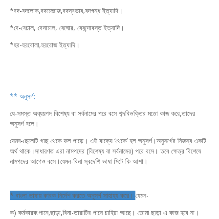
*বদ-বদলোক,বদমেজাজ,বদস্বভাব,বদগন্ধ ইত্যাদি।
*বে-বেচাল, বেসামাল, বেঘোর, বেবন্দোবস্ত ইত্যাদি।
*হর-হরবোলা,হররোজ ইত্যাদি।
** অনুসর্গ:
যে-সমস্ত অব্যয়পদ বিশেষ্য বা সর্বনামের পরে বসে শব্দবিভক্তির মতো কাজ করে,তাদের
অনুসর্গ বলে।
যেমন-ছেলেটি গাছ থেকে ফল পাড়ে। এই বাক্যে ‘থেকে’ হল অনুসর্গ।অনুসর্গের নিজস্ব একটি
অর্থ থাকে।সাধারণত এরা নামপদের (বিশেষ্য বা সর্বনামের) পরে বসে। তবে ক্ষেত্র বিশেষে
নামপদের আগেও বসে।যেমন-বিনা স্বদেশি ভাষা মিটে কি আশা।
* বাংলা ভাষায় কারক নির্দেশ করতে অনুসর্গ সাহায্য করে।
যেমন-
ক) কর্মকারক:পানে,ছাড়া,বিনা-তারাটির পানে চাহিয়া আছে। তোমা ছাড়া এ কাজ হবে না।