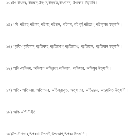
১৩)উৎ-উৎকর্ষ, উচ্ছেদ,উদ্‌গম,উন্নতি,উৎপাদন, উৎকোচ ইত্যাদি।
১৪) পরি-পরিচয়,পরিহার,পরিণয়,পরিজন, পরিবার,পরিপূর্ণ,পরিতাপ,পরিষ্কার ইত্যাদি।
১৫) প্রতি-প্রতিবাদ,প্রতিকার,প্রতিশোধ,প্রতিরোধ, প্রতিষ্ঠান, প্রতিদান ইত্যাদি।
১৬) অভি-অভিনয়, অভিমান,অভিনন্দন,অভিশাপ, অভিসার, অভিমুখ ইত্যাদি।
১৭) অতি- অতিকায়, অতিমানব, অতিপ্রাকৃত, অত্যাচার, অতিরঞ্জন, অত্যুক্তি ইত্যাদি।
১৮) অপি-অপিনিহিতি
১৯)উপ-উপকার,উপকথা,উপনদী,উপভোগ,উপবন ইত্যাদি।