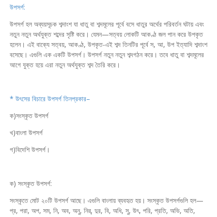
উপসর্গ:
উপসর্গ হল অব্যয়সূচক শব্দাংশ যা ধাতু বা শব্দমূলের পূর্বে বসে ধাতুর অর্থের পরিবর্তন ঘটায় এবং
নতুন নতুন অর্থযুক্ত শব্দের সৃষ্টি করে। যেমন—সত্বয় লোকটি আকণ্ঠ জল পান করে উপকৃত
হলেন। এই বাক্যে সত্বয়, আকণ্ঠ, উপকৃত-এই শব্দ তিনটির পূর্বে স, আ, উপ ইত্যাদি শব্দাংশ
বসেছে। এগুলি এক একটি উপসর্গ। উপসর্গ নতুন নতুন শব্দগঠন করে। তবে ধাতু বা শব্দমূলের
আগে যুক্ত হয়ে এরা নতুন অর্থযুক্ত শব্দ তৈরি করে।
* উৎসের বিচারে উপসর্গ তিনপ্রকার–
ক)সংস্কৃত উপসর্গ
খ)বাংলা উপসর্গ
গ)বিদেশি উপসর্গ।
ক) সংস্কৃত উপসর্গ:
সংস্কৃতে মোট ২০টি উপসর্গ আছে। এগুলি বাংলায় ব্যবহৃত হয়। সংস্কৃত উপসর্গগুলি হল—
প্র, পরা, অপ, সম, নি, অব, অনু, নির্, দুর, বি, অধি, সু, উৎ, পরি, প্রতি, অভি, অতি,