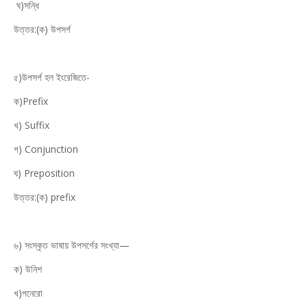
ঘ)সন্ধি
উত্তর:(ক) উপসর্গ
৫)উপসর্গ হল ইংরেজিতে-
ক)Prefix
খ) Suffix
গ) Conjunction
ঘ) Preposition
উত্তর:(ক) prefix
৬) সংস্কৃত ভাষায় উপসর্গের সংখ্যা—
ক) উনিশ
খ)পনেরো