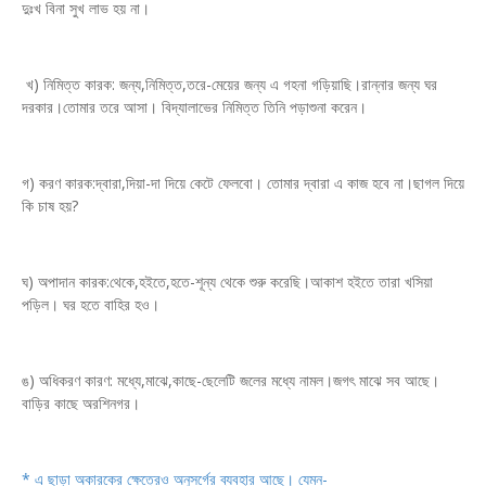
দুঃখ বিনা সুখ লাভ হয় না।
খ) নিমিত্ত কারক: জন্য,নিমিত্ত,তরে-মেয়ের জন্য এ গহনা গড়িয়াছি।রান্নার জন্য ঘর
দরকার।তোমার তরে আসা। বিদ্যালাভের নিমিত্ত তিনি পড়াশুনা করেন।
গ) করণ কারক:দ্বারা,দিয়া-দা দিয়ে কেটে ফেলবো। তোমার দ্বারা এ কাজ হবে না।ছাগল দিয়ে
কি চাষ হয়?
ঘ) অপাদান কারক:থেকে,হইতে,হতে-শূন্য থেকে শুরু করেছি।আকাশ হইতে তারা খসিয়া
পড়িল। ঘর হতে বাহির হও।
ঙ) অধিকরণ কারণ: মধ্যে,মাঝে,কাছে-ছেলেটি জলের মধ্যে নামল।জগৎ মাঝে সব আছে।
বাড়ির কাছে অরশিনগর।
* এ ছাড়া অকারকের ক্ষেত্রেও অনুসর্গের ব্যবহার আছে। যেমন-