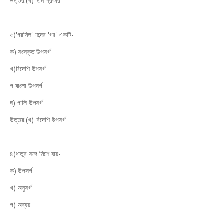
উত্তর:(খ) তিন প্রকার
৩)'গরমিল' শব্দের 'গর' একটি-
ক) সংস্কৃত উপসর্গ
খ)বিদেশি উপসর্গ
গ বাংলা উপসর্গ
ঘ) পালি উপসর্গ
উত্তর:(খ) বিদেশি উপসর্গ
৪)ধাতুর সঙ্গে মিশে যায়-
ক) উপসর্গ
খ) অনুসর্গ
গ) অব্যয়