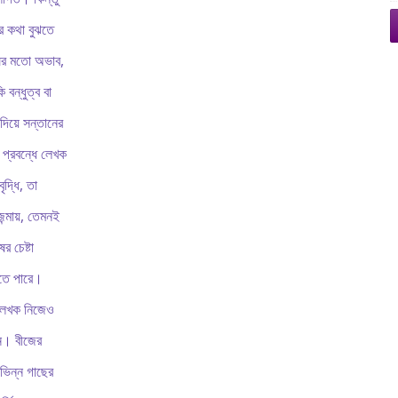
র কথা বুঝতে
ষের মতো অভাব,
 বন্ধুত্ব বা
দিয়ে সন্তানের
 প্রবন্ধে লেখক
দ্ধি, তা
্মায়, তেমনই
র চেষ্টা
োতে পারে।
 লেখক নিজেও
েন। বীজের
িভিন্ন গাছের