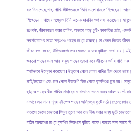
যত দিন গেছে,গাছ-পাখি-কীটপতঙ্গকে তিনি ভালোবাসতে শিখেছেন। তাদে
শিখেছেন। গাছের মধ্যেও তিনি অনেক মানবিক গুণ লক্ষ করেছেন। মানু
দুঃখকষ্ট, জীবনধারণ করার তাগিদ, অভাবে পড়ে চুরি- ডাকাতির চেষ্টা, এমনকি
স্বার্থত্যাগের মতো সদ্‌গুণও গাছের মধ্যে রয়েছে। মা যেমন নিজের জীবন 
জীবন রক্ষা করেন, উদ্ভিদজগতেও সেরকম অনেক দৃষ্টান্ত দেখা যায়। এই
শুকনো গাছের ডাল আর সবুজ গাছের তুলনা করে জীবনের ধর্ম য গতি এবং বৃ
স্পষ্টভাবে উল্লেখ করেছেন।উত্তাপ পেলে যেমন পাখির ডিম থেকে ছানা জন
মাটি,উত্তাপ এবং জল পেলে বীজরূপী ডিম থেকে বৃক্ষশিশুর জন্ম হয়। মানুষে
ছাড়াও গাছের বীজ পাখির সাহায্যে বা বাতাসে ভেসে অন্য জায়গায় পৌঁছ
এভাবে জন মানব শূন্য দ্বীপেও গাছের অস্তিত্ব ফুটে ওঠে।ছেলেবেলায়
বাতাসে ভেসে বেড়ানো শিমুল তুলো আর তার বীজ ধরার জন্য ছুটে বেড়াত
কঠিন আবরণের মধ্যে বৃক্ষশিশু নিরাপদে ঘুমিয়ে থাকে।বছরের নানা সময়ে ব