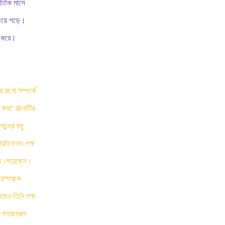
্তিক মাসে
িয়ে পড়ে।
ভ করে।
রচনা সম্পর্কে
কথা' রচনাটির
ন্দ্র বসু
প্রতিফলন লক্ষ
ঁজ পেয়েছেন।
পরস্পরকে
ণতাও তিনি লক্ষ
নি সহজসরল