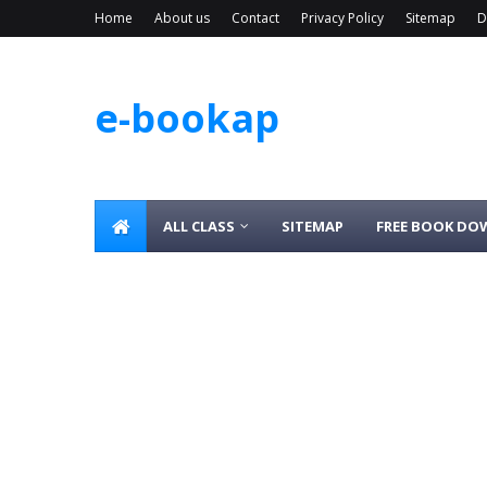
Home
About us
Contact
Privacy Policy
Sitemap
D
e-bookap
ALL CLASS
SITEMAP
FREE BOOK D