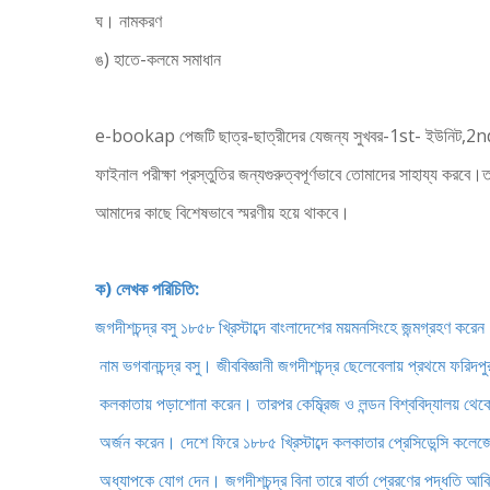
ঘ। নামকরণ
ঙ) হাতে-কলমে সমাধান
e-bookap পেজটি ছাত্র-ছাত্রীদের যেজন্য সুখবর-1st- ইউনিট,2n
ফাইনাল পরীক্ষা প্রস্তুতির জন্যগুরুত্বপূর্ণভাবে তোমাদের সাহায্য করবে
আমাদের কাছে বিশেষভাবে স্মরণীয় হয়ে থাকবে।
ক) লেখক পরিচিতি:
জগদীশচন্দ্র বসু ১৮৫৮ খ্রিস্টাব্দে বাংলাদেশের ময়মনসিংহে জন্মগ্রহণ করেন
নাম ভগবানচন্দ্র বসু। জীববিজ্ঞানী জগদীশচন্দ্র ছেলেবেলায় প্রথমে ফরিদপ
কলকাতায় পড়াশোনা করেন। তারপর কেম্ব্রিজ ও লন্ডন বিশ্ববিদ্যালয় থেকে
অর্জন করেন। দেশে ফিরে ১৮৮৫ খ্রিস্টাব্দে কলকাতার প্রেসিডেন্সি কলেজে প
অধ্যাপকে যোগ দেন। জগদীশচন্দ্র বিনা তারে বার্তা প্রেরণের পদ্ধতি আব