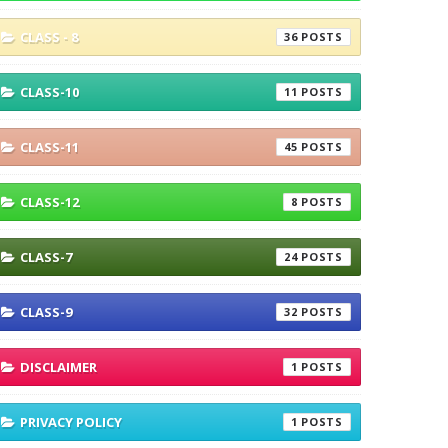
CLASS - 8
36
CLASS-10
11
CLASS-11
45
CLASS-12
8
CLASS-7
24
CLASS-9
32
DISCLAIMER
1
PRIVACY POLICY
1