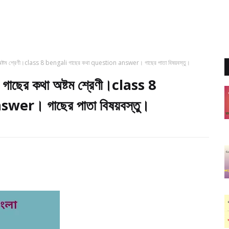
কথা অষ্টম শ্রেণী।class 8 bengali গাছের কথা question answer। গাছের পাতা বিষয়বস্তু।
র। গাছের কথা অষ্টম শ্রেণী।class 8
er। গাছের পাতা বিষয়বস্তু।