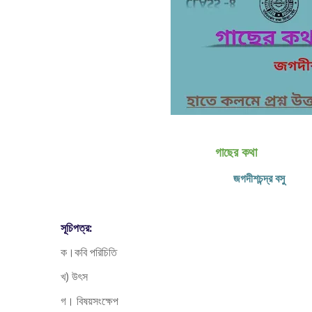
গাছের কথা
জগদীশচন্দ্র বসু
সূচিপত্র:
ক।কবি পরিচিতি
খ) উৎস
গ। বিষয়সংক্ষেপ