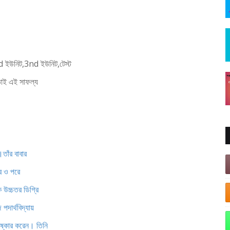
d ইউনিট,3nd ইউনিট,টেস্ট
।তাই এই সাফল্য
।তাঁর বাবার
ুর ও পরে
 উচ্চতর ডিগ্রি
দার্থবিদ্যায়
িষ্কার করেন। তিনি