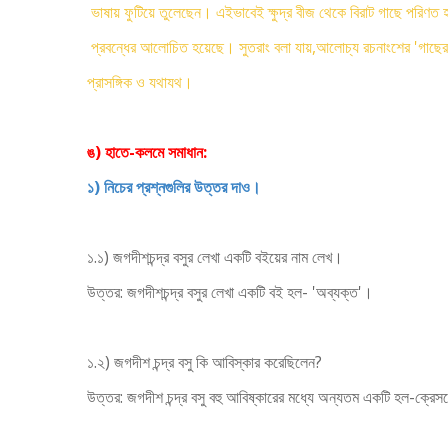
ভাষায় ফুটিয়ে তুলেছেন। এইভাবেই ক্ষুদ্র বীজ থেকে বিরাট গাছে পরিণত হ
প্রবন্ধের আলোচিত হয়েছে। সুতরাং বলা যায়,আলোচ্য রচনাংশের 'গাছের
প্রাসঙ্গিক ও যথাযথ।
ঙ) হাতে-কলমে সমাধান:
১) নিচের প্রশ্নগুলির উত্তর দাও।
১.১) জগদীশচন্দ্র বসুর লেখা একটি বইয়ের নাম লেখ।
উত্তর: জগদীশচন্দ্র বসুর লেখা একটি বই হল- 'অব্যক্ত'।
১.২) জগদীশ চন্দ্র বসু কি আবিস্কার করেছিলেন?
উত্তর: জগদীশ চন্দ্র বসু বহু আবিষ্কারের মধ্যে অন্যতম একটি হল-ক্রে