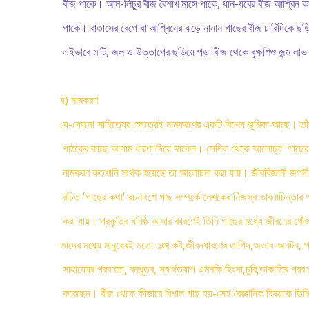
বীজ পাকে। আম-লিচুর বীজ বৈশাখ মাসে পাকে, ধান-যবের বীজ আশ্বিন কার
পাকে। বাতাসের বেগে বা আশ্বিনের ঝড়ে নানান গাছের বীজ চারিদিকে ছড়
এইভাবে মাটি, জল ও উত্তাপের ছড়িয়ে পড়া বীজ থেকে বৃক্ষশিশু জন্ম লা
ঘ) নামকরণ:
যে-কোনো সাহিত্যের ক্ষেত্রেই নামকরণের একটি বিশেষ ভূমিকা আছে। তাঁর 
পাঠকের কাছে আগাম ধারণা দিয়ে থাকেন। সেদিক থেকে আলোচ্য 'গাছের 
নামকরণ কতখানি সার্থক হয়েছে তা আলোচনা করা যায়। জীববিজ্ঞানী জগদীশচ
রচিত 'গাছের কথা' রচনাংশে গাছ সম্পর্কে লেখকের নিজস্ব ভাবনাচিন্তার 
করা যায়। প্রকৃতির ঘনিষ্ঠ আসার কারণেই তিনি গাছের মধ্যে জীবনের খো
তাদের মধ্যে মানুষেরই মতো দুঃখ,কষ্ট,জীবনধারণের তাগিদ,অভাব-অনটন, 
সাহায্যের প্রবণতা, বন্ধুত্ব, স্বার্থত্যাগ এমনকি হিংসা,চুরি,ডাকাতির প্রব
করেছেন। বীজ থেকে কীভাবে বিশাল গাছ হয়-সেই বৈজ্ঞানিক বিষয়কে তি