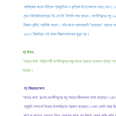
আবিষ্কার করেন উদ্ভিদ প্রাকৃতিক ও কৃত্রিম উত্তেজনায় সাড়া দেয়। ১৮৯৬
লন্ডন বিশ্ববিদ্যালয়ের ‘ডি.এস.সি' উপাধি লাভ করেন। জগদীশচন্দ্র বসু ১৯১৭ 
বিজ্ঞান মন্দির' প্রতিষ্ঠা করেন। তাঁর বাংলা প্রবন্ধগুলি ‘অব্যক্ত' গ্রন্থ
১৯৩৭ খ্রিস্টাব্দে এই মহান বিজ্ঞানসাধকের মৃত্যু হয়।
খ) উৎস:
'গাছের কথা' পাঠ্যাংশটি জগদীশচন্দ্র বসুর বাংলা প্রবন্ধ সংকলন গ্রন্থ ‘অ
হয়েছে।
গ) বিষয়সংক্ষেপ:
‘গাছের কথা' রচনায় জগদীশচন্দ্র বসু গাছের জীবনকথা বর্ণনা করেছেন।এর ম
প্রকৃতি সম্পর্কে নিজের উপলব্ধিকে প্রকাশ করেছেন।এমন একটা সময় ছ
মাঠে বা পাহাড়ে বেড়াতে গিয়ে লেখকের কাছে সব কিছুই কেমন খালি-খালি