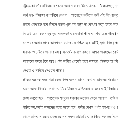
রবীন্দ্রনাথ তাঁর কবিতায় পাঠককে আগাম ধারনা দিতে থাকেন।'বোঝাপড়া,শব্
অর্থ হল- মীমাংসা বা মানিয়ে নেওয়া। আলোচ্য কবিতায় কবি এই সিদ্ধান্
মনকে বোঝাতে হবে জীবনে ভালো-মন্দ যায় ঘটুক না কেন,যা সত্য তাকে স
নিতেই হবে।কোন ব্যক্তি সকলেরই ভালোবাসা পাবে-তা নাও হতে পারে।
সে পাবে আবার কারো ভালোবাসা থেকে সে বঞ্চিত হবে-এটাই স্বাভাবিক।প্র
স্বভাব ও চরিত্র আলাদা হয়। স্বার্থের কারণে কখনো আমরা অন্যদের ঠ
অন্যদের কাছে ঠকে যাই।এটা অতীত থেকেই চলে আসছে এইভাবে অল্পবি
নেওয়া ও মানিয়ে নেওয়ার পালা।
জীবনে অনেক সময় নানা রকম বিপদ আপদ আসে।কখনো আনন্দের মাঝেও 
নেমে আসে বিপর্যয়।তখন তা নিয়ে নিষ্ফল অভিযোগ না করে সেই বিপর্যয় ক
চেষ্টা করতে হবে। প্রত্যেক মানুষের স্বভাব অন্যের থেকে আলাদা।তা
উচিত নয়,সবাই আমাদের মনের মতো হবে।কবির দেখান পথই হল-দুঃখ ও দ
থেকে মুক্তি পাওয়ার একমাত্র পথ-দ্বন্দ্ব মারামারি ভুলে গিয়ে সকলের দিক