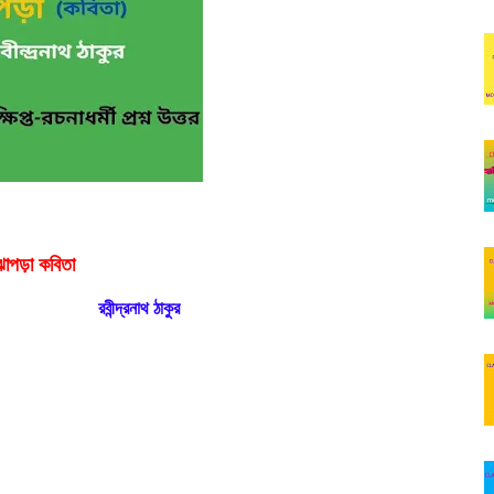
াপড়া কবিতা
রবীন্দ্রনাথ ঠাকুর