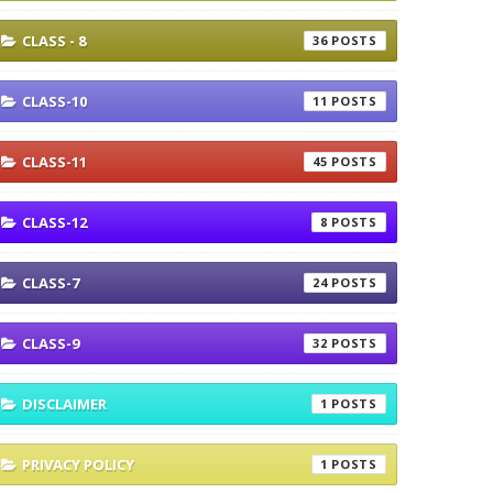
CLASS - 8
36
CLASS-10
11
CLASS-11
45
CLASS-12
8
CLASS-7
24
CLASS-9
32
DISCLAIMER
1
PRIVACY POLICY
1