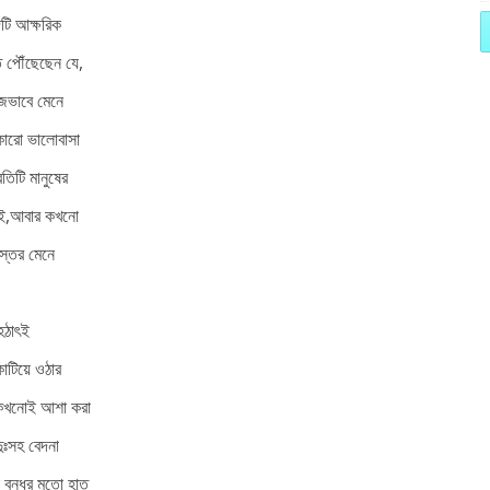
দটি আক্ষরিক
তে পৌঁছেছেন যে,
হজভাবে মেনে
কারো ভালোবাসা
তিটি মানুষের
কাই,আবার কখনো
স্তর মেনে
হঠাৎই
াটিয়ে ওঠার
ই কখনোই আশা করা
ুঃসহ বেদনা
ে বন্ধুর মতো হাত