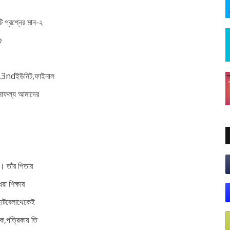
ি প্রশ্নের মান-২
৫
ট,3ndইউনিট,ফাইনাল
ই সাফল্য আমাদের
ে। তাঁর পিতার
রা শিক্ষার
োটবেলা
থেকেই
ক,পত্রিকায়
তি