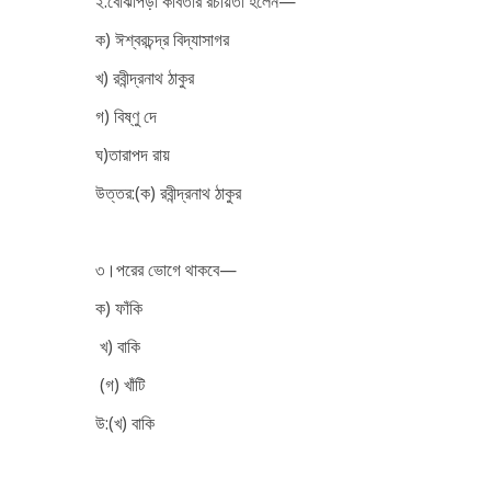
২.বোঝাপড়া কবিতার রচয়িতা হলেন—
ক) ঈশ্বরচন্দ্র বিদ্যাসাগর
খ) রবীন্দ্রনাথ ঠাকুর
গ) বিষ্ণু দে
ঘ)তারাপদ রায়
উত্তর:(ক) রবীন্দ্রনাথ ঠাকুর
৩।পরের ভোগে থাকবে—
ক) ফাঁকি
খ) বাকি
(গ) খাঁটি
উ:(খ) বাকি