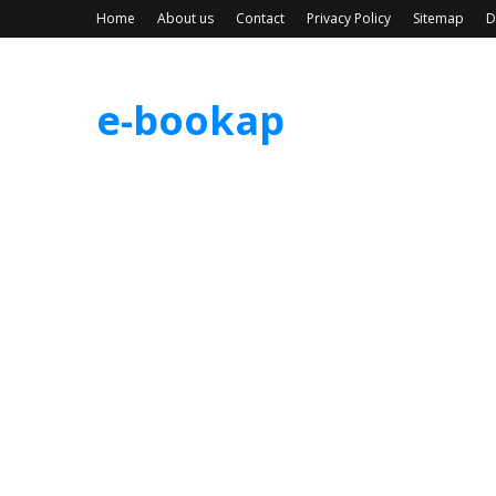
Home
About us
Contact
Privacy Policy
Sitemap
D
e-bookap