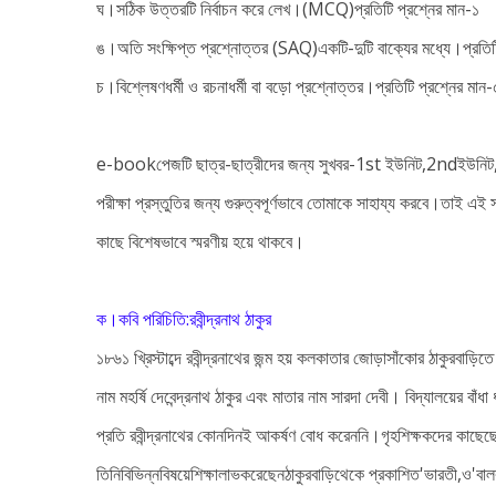
ঘ।সঠিক উত্তরটি নির্বাচন করে লেখ।(
MCQ)
প্রতিটি প্রশ্নের মান-১
ঙ।অতি সংক্ষিপ্ত প্রশ্নোত্তর
(SAQ)
একটি-দুটি
বাক্যের মধ্যে।প্রতিট
চ।বিশ্লেষণধর্মী ও রচনাধর্মী বা বড়ো প্রশ্নোত্তর।প্রতিটি প্রশ্নের মান-
e-bookপেজটি ছাত্র-ছাত্রীদের জন্য সুখবর-1st ইউনিট,2ndইউনি
পরীক্ষা প্রস্তুতির জন্য গুরুত্বপূর্ণভাবে তোমাকে সাহায্য করবে।তাই এ
কাছে বিশেষভাবে স্মরণীয় হয়ে থাকবে।
ক।কবি পরিচিতি:রবীন্দ্রনাথ ঠাকুর
১৮৬১ খ্রিস্টাব্দে রবীন্দ্রনাথের জন্ম হয় কলকাতার জোড়াসাঁকোর ঠাকুরবাড়িত
নাম মহর্ষি দেবেন্দ্রনাথ ঠাকুর এবং মাতার নাম সারদা দেবী। বিদ্যালয়ের বাঁধা ধ
প্রতি রবীন্দ্রনাথের কোনদিনই আকর্ষণ বোধ করেননি।গৃহশিক্ষকদের কাছেছ
তিনিবিভিন্নবিষয়েশিক্ষালাভকরেছেনঠাকুরবাড়িথেকে প্রকাশিত'ভারতী,ও'বাল