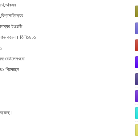
নাথ,ডাকঘর
,বিশ্বসাহিত্যের
,কাব্যের ইংরেজি
র লাভ করেন। তিনি১৯০১
২১
িরমধ্যেউল্লেখযো
খ্রিস্টাব্দে
া হয়েছে।