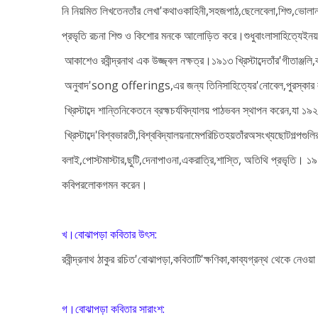
নি নিয়মিত লিখতেনতাঁর লেখা'কথাওকাহিনী,সহজপাঠ,ছেলেবেলা,শিশু,ভোলা
প্রভৃতি রচনা শিশু ও কিশোর মনকে আলোড়িত করে।শুধু
বাংলাসাহিত্যেইনয়
আকাশেও রবীন্দ্রনাথ এক উজ্জ্বল নক্ষত্র।১৯১৩ খ্রিস্টাব্দে
তাঁর'গীতাঞ্জলি
অনুবাদ'song offerings,এর জন্য তিনি
সাহিত্যের'নোবেল,পুরস্কা
খ্রিস্টাব্দে শান্তিনিকেতনে ব্রহ্মচর্য
বিদ্যালয় পাঠভবন স্থাপন করেন,যা ১৯
খ্রিস্টাব্দে'বিশ্বভারতী,বিশ্ববিদ্যালয়নামেপরিচিত
হয়তাঁরঅসংখ্যছোটগল্পগুল
বলাই,পোস্টমাস্টার,ছুটি,দেনাপাওনা,এ
করাত্রি,শাস্তি, অতিথি প্রভৃতি। ১৯৪১ 
কবি
পরলোকগমন করেন।
খ।বোঝাপড়া কবিতার উৎস:
রবীন্দ্রনাথ ঠাকুর রচিত'বোঝাপড়া,কবিতাটি'ক্ষণিকা,কাব্যগ্রন্থ থেকে নেওয়
গ।বোঝাপড়া কবিতার সারাংশ: