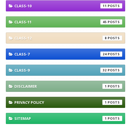
CLASS-10
11
CLASS-11
45
CLASS-12
8
CLASS-7
24
CLASS-9
32
DISCLAIMER
1
PRIVACY POLICY
1
SITEMAP
1