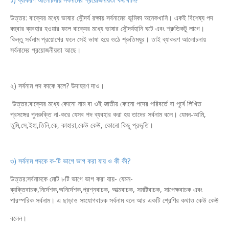
উত্তর: বাক্যের মধ্যে ভাষার সৌন্দর্য রক্ষায় সর্বনামের ভূমিকা অনেকখানি। একই বিশেষ্য পদ
বহুবার ব্যবহার হওয়ার ফলে বাক্যের মধ্যে ভাষার সৌন্দর্যহানি ঘটে এবং শ্রুতিকটু লাগে।
কিন্তু সর্বনাম প্রয়োগের ফলে সেই ভাষা হয়ে ওঠে শ্রুতিমধুর। তাই ব্যাকরণ আলোচনায়
সর্বনামের প্রয়োজনীয়তা আছে।
২) সর্বনাম পদ কাকে বলে? উদাহরণ দাও।
উত্তর:বাক্যের মধ্যে কোনো নাম বা ওই জাতীয় কোনো পদের পরিবর্তে বা পূর্বে লিখিত
প্রসঙ্গের পুনরুক্তি না-করে যেসব পদ ব্যবহার করা হয় তাদের সর্বনাম বলে। যেমন-আমি,
তুমি,সে,ইহা,তিনি,কে, কাহারা,কেউ কেউ, কোনো কিছু প্রভৃতি।
৩) সর্বনাম পদকে ক-টি ভাগে ভাগ করা যায় ও কী কী?
উত্তর:সর্বনামকে মোট ৮টি ভাগে ভাগ করা যায়- যেমন-
ব্যক্তিবাচক,নির্দেশক,অনির্দেশক,প্রশ্নবাচক, আত্মবাচক, সমষ্টিবাচক, সাপেক্ষবাচক এবং
পারস্পরিক সর্বনাম। এ ছাড়াও সংযোগবাচক সর্বনাম বলে আর একটি শ্রেণির কথাও কেউ কেউ
বলেন।