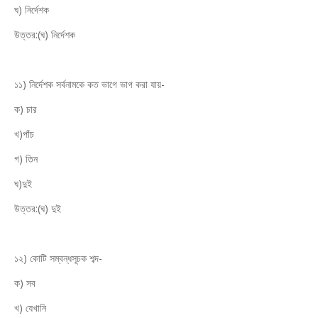
ঘ) নির্দেশক
উত্তর:(ঘ) নির্দেশক
১১) নির্দেশক সর্বনামকে কত ভাগে ভাগ করা যায়-
ক) চার
খ)পাঁচ
গ) তিন
ঘ)দুই
উত্তর:(ঘ) দুই
১২) কোটি সম্বন্ধসূচক শব্দ-
ক) সব
খ) যেখানি