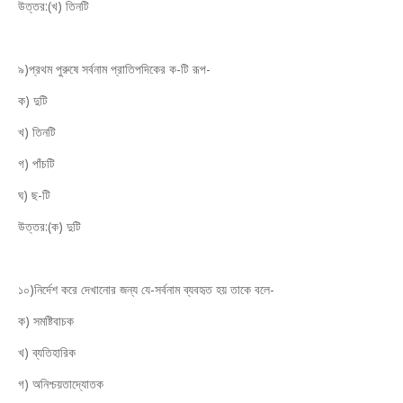
উত্তর:(খ) তিনটি
৯)প্রথম পুরুষে সর্বনাম প্রাতিপদিকের ক-টি রূপ-
ক) দুটি
খ) তিনটি
গ) পাঁচটি
ঘ) ছ-টি
উত্তর:(ক) দুটি
১০)নির্দেশ করে দেখানোর জন্য যে-সর্বনাম ব্যবহৃত হয় তাকে বলে-
ক) সমষ্টিবাচক
খ) ব্যতিহারিক
গ) অনিশ্চয়তাদ্যোতক