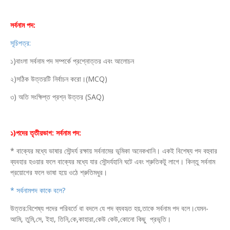
সর্বনাম পদ:
সূচিপত্র:
১)বাংলা সর্বনাম পদ সম্পর্কে প্রশ্নোত্তর এবং আলোচন
২)সঠিক উত্তরটি নির্বাচন করো।(MCQ)
৩) অতি সংক্ষিপ্ত প্রশ্ন উত্তর (SAQ)
১)পদের তৃতীয়ভাগ: সর্বনাম পদ:
* বাক্যের মধ্যে ভাষার সৌন্দর্য রক্ষায় সর্বনামের ভূমিকা অনেকখানি। একই বিশেষ্য পদ বহুবার
ব্যবহার হওয়ার ফলে বাক্যের মধ্যে যার সৌন্দর্যহানি ঘটে এবং শ্রুতিকটু লাগে। কিন্তু সর্বনাম
প্রয়োগের ফলে ভাষা হয়ে ওঠে শ্রুতিমধুর।
* সর্বনামপদ কাকে বলে?
উত্তর:বিশেষ্য পদের পরিবর্তে বা বদলে যে পদ ব্যবহৃত হয়,তাকে সর্বনাম পদ বলে।যেমন-
আমি, তুমি,সে, ইহা, তিনি,কে,কাহারা,কেউ কেউ,কোনো কিছু প্রভৃতি।