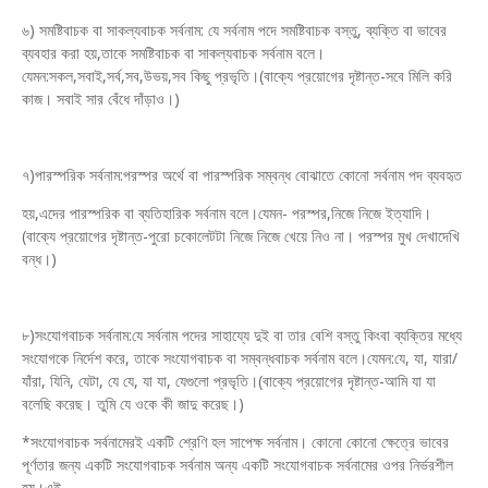
৬) সমষ্টিবাচক বা সাকল্যবাচক সর্বনাম: যে সর্বনাম পদে সমষ্টিবাচক বস্তু, ব্যক্তি বা ভাবের
ব্যবহার করা হয়,তাকে সমষ্টিবাচক বা সাকল্যবাচক সর্বনাম বলে।
যেমন:সকল,সবাই,সর্ব,সব,উভয়,সব কিছু প্রভৃতি।(বাক্যে প্রয়োগের দৃষ্টান্ত-সবে মিলি করি
কাজ। সবাই সার বেঁধে দাঁড়াও।)
৭)পারস্পরিক সর্বনাম:পরস্পর অর্থে বা পারস্পরিক সম্বন্ধ বোঝাতে কোনো সর্বনাম পদ ব্যবহৃত
হয়,এদের পারস্পরিক বা ব্যতিহারিক সর্বনাম বলে।যেমন- পরস্পর,নিজে নিজে ইত্যাদি।
(বাক্যে প্রয়োগের দৃষ্টান্ত-পুরো চকোলেটটা নিজে নিজে খেয়ে নিও না। পরস্পর মুখ দেখাদেখি
বন্ধ।)
৮)সংযোগবাচক সর্বনাম:যে সর্বনাম পদের সাহায্যে দুই বা তার বেশি বস্তু কিংবা ব্যক্তির মধ্যে
সংযোগকে নির্দেশ করে, তাকে সংযোগবাচক বা সম্বন্ধবাচক সর্বনাম বলে।যেমন:যে, যা, যারা/
যাঁরা, যিনি, যেটা, যে যে, যা যা, যেগুলো প্রভৃতি।(বাক্যে প্রয়োগের দৃষ্টান্ত-আমি যা যা
বলেছি করেছ। তুমি যে ওকে কী জাদু করেছ।)
*সংযোগবাচক সর্বনামেরই একটি শ্রেণি হল সাপেক্ষ সর্বনাম। কোনো কোনো ক্ষেত্রে ভাবের
পূর্ণতার জন্য একটি সংযোগবাচক সর্বনাম অন্য একটি সংযোগবাচক সর্বনামের ওপর নির্ভরশীল
হয়।এই