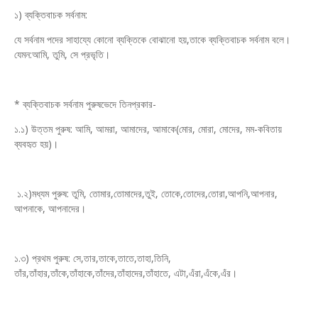
১) ব্যক্তিবাচক সর্বনাম:
যে সর্বনাম পদের সাহায্যে কোনো ব্যক্তিকে বোঝানো হয়,তাকে ব্যক্তিবাচক সর্বনাম বলে।
যেমন:আমি, তুমি, সে প্রভৃতি।
* ব্যক্তিবাচক সর্বনাম পুরুষভেদে তিনপ্রকার-
১.১) উত্তম পুরুষ: আমি, আমরা, আমাদের, আমাকে(মোর, মোরা, মোদের, মম-কবিতায়
ব্যবহৃত হয়)।
১.২)মধ্যম পুরুষ: তুমি, তোমার,তোমাদের,তুই, তোকে,তোদের,তোরা,আপনি,আপনার,
আপনাকে, আপনাদের।
১.৩) প্রথম পুরুষ: সে,তার,তাকে,তাতে,তাহা,তিনি,
তাঁর,তাঁহার,তাঁকে,তাঁহাকে,তাঁদের,তাঁহাদের,তাঁহাতে, এটা,এঁরা,এঁকে,এঁর।