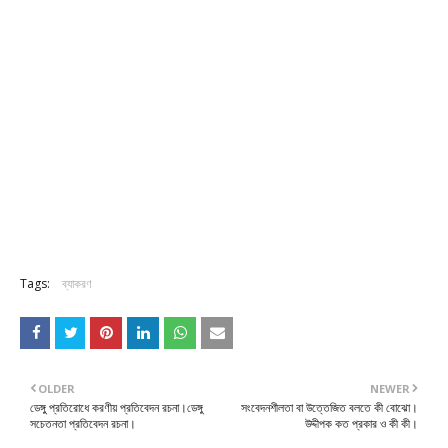
Tags:
ব্যাকরণ
OLDER
NEWER
ডেঙ্গু প্রতিরোধে করণীয় প্রতিবেদন রচনা।ডেঙ্গু
সংবেদনশীলতা বা উত্তেজিত বলতে কী বোঝো।
সচেতনতা প্রতিবেদন রচনা।
উদ্দীপক কত প্রকার ও কী কী।