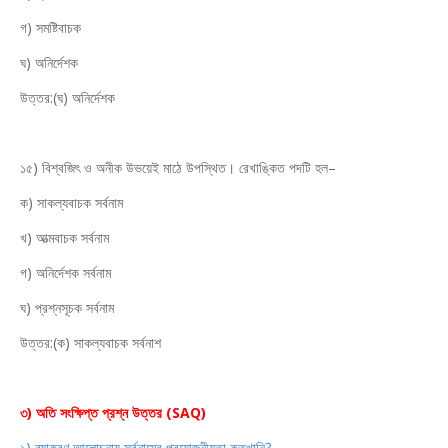
গ) সমষ্টিবাচক
ঘ) অনির্দেশক
উত্তর:(ঘ) অনির্দেশক
১৫) বিশ্বজিৎ ও অনীক উভয়েই মাঠে উপস্থিত। রেখাঙ্কিত পদটি হল–
ক) সাকল্যবাচক সর্বনাম
খ) আত্মবাচক সর্বনাম
গ) অনির্দেশক সর্বনাম
ঘ) প্রশ্নসূচক সর্বনাম
উত্তর:(ক) সাকল্যবাচক সর্বনাশ
৩) অতি সংক্ষিপ্ত প্রশ্ন উত্তর (SAQ)
১) ব্যাকরণ আলোচনায় সর্বনামের প্রয়োজনীয়তা কতখানি?