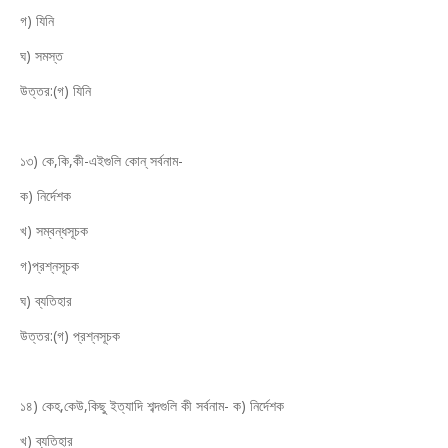
গ) যিনি
ঘ) সমস্ত
উত্তর:(গ) যিনি
১৩) কে,কি,কী-এইগুলি কোন্ সর্বনাম-
ক) নির্দেশক
খ) সম্বন্ধসূচক
গ)প্রশ্নসূচক
ঘ) ব্যতিহার
উত্তর:(গ) প্রশ্নসূচক
১৪) কেহ,কেউ,কিছু ইত্যাদি শব্দগুলি কী সর্বনাম- ক) নির্দেশক
খ) ব্যতিহার