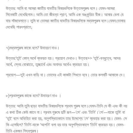
উত্তর: আমি বা আমরা জাতীয় যাবতীয় বিষয়গুলিকে উত্তমপুরুষ বলে। যেমন-আমরা
সিনেমাটি দেখেছিলাম। আমি তো জীবন্ত প্রাণ, আমি এক অঙ্কুরিত বীজ। আমার বেলা যে
যায় সাঁজবেলাতে। তুমি বা তোমরা জাতীয় যাবতীয় বিষয়গুলিকে মধ্যমপুরুষ বলে।যেমন:তোমায়
দেখেছি শারদপ্রাতে,
৭)মধ্যমপুরুষ কাকে বলে? উদাহরণ দাও।
উত্তর:‘তুই’ কোন্ অর্থে ব্যবহৃত হয়। প্রয়োগ দেখাও। উত্তর>> ‘তুই’-বন্ধুত্বে, আদর
অর্থে, স্নেহ বোঝাতে, তুচ্ছার্থে এবং অনাদর অর্থেও ব্যবহৃত হয়।
প্রয়োগ—তুই এখন বাড়ি যা। তোদের এই কাজটা শিখতে হবে। তোর কলমটি আমাকে দে।
৮)প্রথমপুরুষ কাকে বলে? উদাহরণ দাও ।
উত্তর: আমি তুমি ছাড়া যাবতীয় বিষয়গুলিকে প্রথম পুরুষ বলে।যেমন-তিনি যে কী এবং কী নয়
এ কথা ঠিক কেউ জানে না। প্রথম পুরুষে দুটি রূপ—‘সে' এবং 'তিনি'।'সে’—যাকে তুমি' বা
'তুই' বলে অভিহিত করা হয়, অনুপস্থিতকালে তার উদ্দেশ্যে 'সে' ব্যবহার করা হয়। যেমন- সে
কি এসেছিল? ‘তিনি’-যাকে 'আপনি' বলা হয় তার অনুপস্থিতকালে ‘তিনি’ ব্যবহৃত হয়। যেমন-
তিনি একজন সিদ্ধপুরুষ।