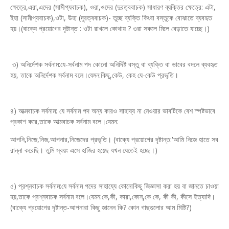
ক্ষেত্রে,এরা,এদের (সামীপ্যবাচক), ওরা,ওদের (দুরত্ববাচক) সাধারণ ব্যক্তির ক্ষেত্রে: এটা,
ইহা (সামীপ্যবাচক),ওটা, উহা (দূরত্ববাচক)- তুচ্ছ ব্যক্তি কিংবা বস্তুকে বোঝাতে ব্যবহৃত
হয়।(বাক্যে প্রয়োগের দৃষ্টান্ত : ওটা রাখলে কোথায় ? ওরা সকলে মিলে বেড়াতে যাচ্ছে।)
৩) অনির্দেশক সর্বনাম:যে-সর্বনাম পদ কোনো অনির্দিষ্ট বস্তু বা ব্যক্তি বা ভাবের বদলে ব্যবহৃত
হয়, তাকে অনির্দেশক সর্বনাম বলে।যেমন:কিছু,কেউ, কেহ যে-কেউ প্রভৃতি।
৪) আত্মবাচক সর্বনাম: যে সর্বনাম পদ অন্য কারও সাহায্য না নেওয়ার ভাবটিকে বেশ স্পষ্টভাবে
প্রকাশ করে,তাকে আত্মবাচক সর্বনাম বলে।যেমন:
আপনি,নিজে,নিজ,আপনার,নিজেদের প্রভৃতি। (বাক্যে প্রয়োগের দৃষ্টান্ত:'আমি নিজে হাতে সব
রান্না করেছি। তুমি স্বয়ং এসে হাজির হয়েছ যখন যেতেই হচ্ছে।)
৫) প্রশ্নবাচক সর্বনাম:যে সর্বনাম পদের সাহায্যে কোনোকিছু জিজ্ঞাসা করা হয় বা জানতে চাওয়া
হয়,তাকে প্রশ্নবাচক সর্বনাম বলে।যেমন:কে,কী, কারা,কোন্,কে কে, কী কী, কীসে ইত্যাদি।
(বাক্যে প্রয়োগের দৃষ্টান্ত-আপনারা কিছু জানেন কি? কোন গাছগুলোর আম মিষ্টি?)