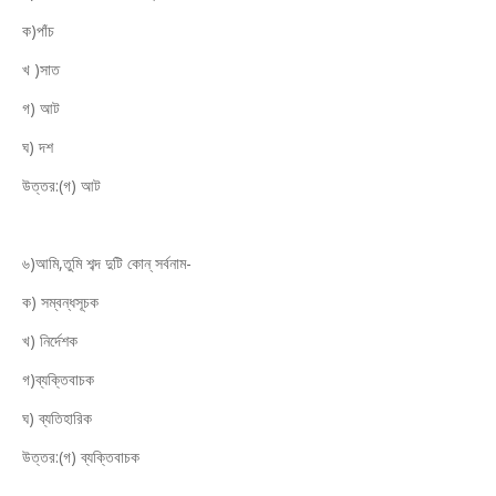
ক)পাঁচ
খ )সাত
গ) আট
ঘ) দশ
উত্তর:(গ) আট
৬)আমি,তুমি শব্দ দুটি কোন্ সর্বনাম-
ক) সম্বন্ধসূচক
খ) নির্দেশক
গ)ব্যক্তিবাচক
ঘ) ব্যতিহারিক
উত্তর:(গ) ব্যক্তিবাচক