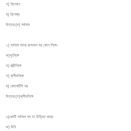
গ) বিশেষণ
ঘ) বিশেষ্য
উত্তর:(খ) সর্বনাম
২) সর্বনাম পদের রূপভেদ হয় কোন্ লিঙ্গে-
ক)পুংলিঙ্গে
খ) স্ত্রীলিঙ্গে
গ) ক্লীবলিঙ্গে
ঘ) কোনোটিই নয়
উত্তর:(গ)ক্লীবলিঙ্গে
৩)কোটি সর্বনাম পদ তা চিহ্নিত করো-
ক) উনি