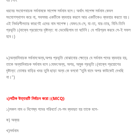
ধরনের সংযোগবাচক সর্বনামকে সাপেক্ষ সর্বনাম বলে। অর্থাৎ সাপেক্ষ সর্বনাম কেবল
সংযোগস্থাপন করে না, সবসময় একটিকে ব্যবহার করলে আর একটিকেও ব্যবহার করতে হয়।
এই নির্ভরশীলতার কারণেই এদের নাম সাপেক্ষ। যেমন:যে-সে, যা-তা, যার-তার, যিনি-তিনি
প্রভৃতি।(বাক্যে প্রয়োগের দৃষ্টান্ত: যা ভেবেছিলাম তা ঘটেনি। যে পরিশ্রম করবে সে-ই সফল
হবে।)
৯)অন্যাদিবাচক সর্বনাম:অন্য,অপর প্রভৃতি বোঝানোর ক্ষেত্রে যে সর্বনাম পদের ব্যবহার হয়,
তাকে অন্যাদিবাচক সর্বনাম বলে।যেমন:অন্য, অপর, অমুক প্রভৃতি।(বাক্যে প্রয়োগের
দৃষ্টান্ত: তোমার বাড়ির খবর তুমি ছাড়া অন্য কে বলবে! “তুমি বাদে অপর কাউকেই দেখছি
না।")
২)সঠিক উত্তরটি নির্বাচন করো।(MCQ)
১)সকল নাম ও বিশেষ্য পদের পরিবর্তে যে-পদ ব্যবহৃত হয় তাকে বলে-
ক) অব্যয়
খ)সর্বনাম