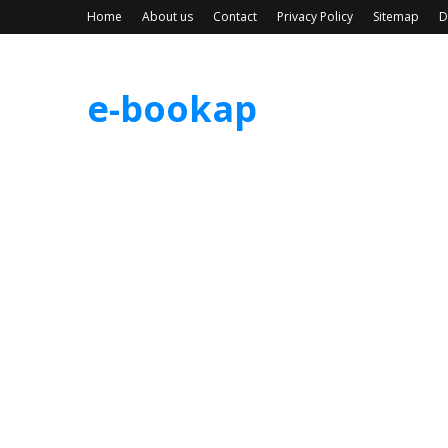
Home
About us
Contact
Privacy Policy
Sitemap
D
e-bookap