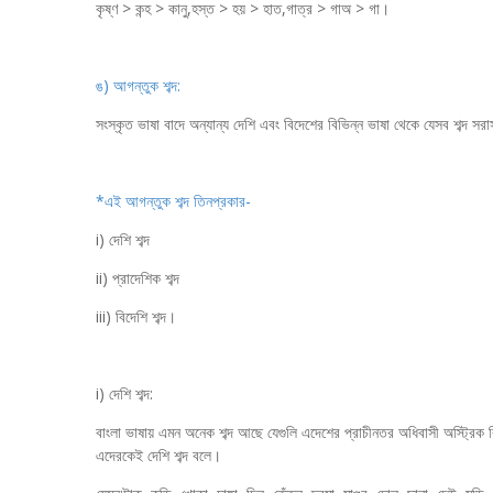
কৃষ্ণ > কন্হ > কানু,হস্ত > হয় > হাত,গাত্র > গাঅ > গা।
ঙ) আগন্তুক শব্দ:
সংস্কৃত ভাষা বাদে অন্যান্য দেশি এবং বিদেশের বিভিন্ন ভাষা থেকে যেসব শব্দ সর
*এই আগন্তুক শব্দ তিনপ্রকার-
i) দেশি শব্দ
ii) প্রাদেশিক শব্দ
iii) বিদেশি শব্দ।
i) দেশি শব্দ:
বাংলা ভাষায় এমন অনেক শব্দ আছে যেগুলি এদেশের প্রাচীনতর অধিবাসী অস্ট্রিক কিং
এদেরকেই দেশি শব্দ বলে।