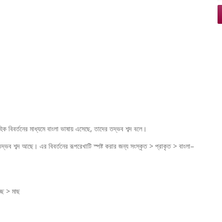
াহিক বিবর্তনের মাধ্যমে বাংলা ভাষায় এসেছে, তাদের তদ্ভব শব্দ বলে।
তদ্ভব শব্দ আছে। এর বিবর্তনের রূপরেখাটি স্পষ্ট করার জন্য সংস্কৃত > প্রাকৃত > বাংলা–
চ্ছ > মাছ