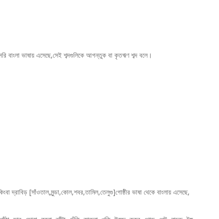
াসরি বাংলা ভাষায় এসেছে,সেই শব্দগুলিকে আগন্তুক বা কৃতঋণ শব্দ বলে।
বা দ্রাবিড় [সাঁওতাল,মুন্ডা,কোল,শবর,তামিল,তেলুগু]গোষ্ঠীর ভাষা থেকে বাংলায় এসেছে,