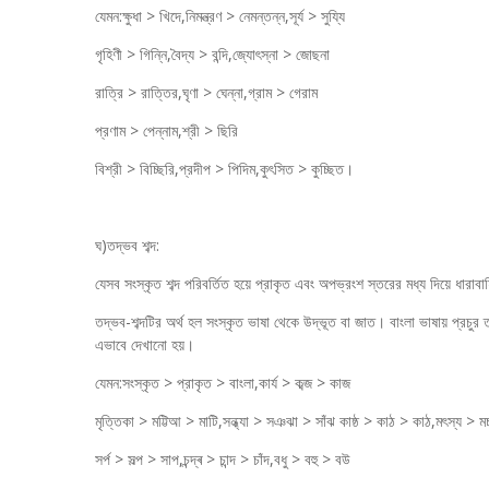
যেমন:ক্ষুধা > খিদে,নিমন্ত্রণ > নেমন্তন্ন,সূর্য > সুয্যি
গৃহিণী > গিন্নি,বৈদ্য > বন্দি,জ্যোৎস্না > জোছনা
রাত্রি > রাত্তির,ঘৃণা > ঘেন্না,গ্রাম > গেরাম
প্রণাম > পেন্নাম,শ্রী > ছিরি
বিশ্রী > বিচ্ছিরি,প্রদীপ > পিদিম,কুৎসিত > কুচ্ছিত।
ঘ)তদ্ভব শব্দ:
যেসব সংস্কৃত শব্দ পরিবর্তিত হয়ে প্রাকৃত এবং অপভ্রংশ স্তরের মধ্য দিয়ে ধারাব
তদ্ভব-শব্দটির অর্থ হল সংস্কৃত ভাষা থেকে উদ্ভূত বা জাত। বাংলা ভাষায় প্রচুর 
এভাবে দেখানো হয়।
যেমন:সংস্কৃত > প্রাকৃত > বাংলা,কার্য > কব্জ > কাজ
মৃত্তিকা > মট্টিআ > মাটি,সন্ধ্যা > সঞঝা > সাঁঝ কাষ্ঠ > কাঠ > কাঠ,মৎস্য > ম
সর্প > সল্প > সাপ,চন্দ্ৰ > চান্দ > চাঁদ,বধু > বহু > বউ