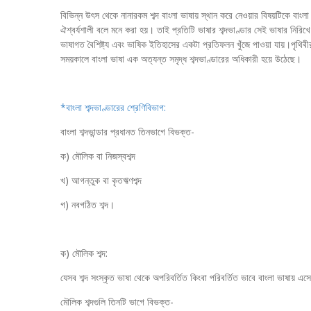
বিভিন্ন উৎস থেকে নানারকম শব্দ বাংলা ভাষায় স্থান করে নেওয়ার বিষয়টিকে বাংলা শ
ঐশ্বর্যশালী বলে মনে করা হয়। তাই প্রতিটি ভাষার শব্দভাণ্ডার সেই ভাষার নিরিখে
ভাষাগত বৈশিষ্ট্য এবং ভাষিক ইতিহাসের একটা প্রতিফলন খুঁজে পাওয়া যায়।পৃথি
সময়কালে বাংলা ভাষা এক অত্যন্ত সমৃদ্ধ শব্দভাণ্ডারের অধিকারী হয়ে উঠেছে।
*বাংলা শব্দভাণ্ডারের শ্রেণিবিভাগ:
বাংলা শব্দভান্ডার প্রধানত তিনভাগে বিভক্ত-
ক) মৌলিক বা নিজস্বশব্দ
খ) আগন্তুক বা কৃতঋণশব্দ
গ) নবগঠিত শব্দ।
ক) মৌলিক শব্দ:
যেসব শব্দ সংস্কৃত ভাষা থেকে অপরিবর্তিত কিংবা পরিবর্তিত ভাবে বাংলা ভাষায় এ
মৌলিক শব্দগুলি তিনটি ভাগে বিভক্ত-