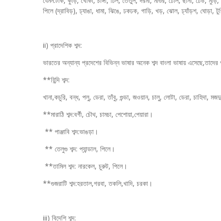
যেমন:টাক, কুড়ি, খোকা, চাঙ্গা, ঢিল, তেঁতুল, দরমা, মাগুর, ঢোল, ছানা, ঢেউ, মুড়ি, 
পিলে (দ্রাবিড়), ঢ্যাঙা, ধামা, ঝিঙে, ঢকঢক, গাড়ি, খড়, ঝোল, ঢ্যাঁড়শ, ঘোড়া, টু
ii) প্রাদেশিক শব্দ:
ভারতের অন্যান্য প্রদেশের বিভিন্ন ভাষার অনেক শব্দ বাংলা ভাষায় এসেছে,তাদের 
**হিন্দি শব্দ:
খানা,কচুরি, বন্ধ, পলু, ডেরা, তাঁবু, গুন্ডা, জওয়ান, চালু, লোটা, ডেরা, চাহিদা, মজদু
**মারাঠি শব্দ:বর্গী, চৌথ, চামচা, পেশোয়া,পেয়ারা।
** পাঞ্জাবি শব্দ:ভাঙড়া।
** তেলুগু শব্দ: প্যান্ডাল, পিলে।
**তামিল শব্দ: নারকেল, চুরুট, পিলে।
**গুজরাটি শব্দ:হরতাল,গরবা, তকলি,খাদি, চরকা।
iii) বিদেশি শব্দ: