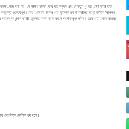
ব্দভাণ্ডার বলা হয়।যে ভাষার শব্দভাণ্ডার যত সমৃদ্ধ এবং বৈচিত্র্যপূর্ণ হয়, সেই ভাষা তত
 অত্যন্ত গুরুত্বপূর্ণ। কারণ কোনো ভাষার এই সুবিশাল শব্দ উপাদানের মধ্যে জাতির বিভিন্ন
বীর অনেক আধুনিক ভাষার তুলনায় বাংলা ভাষা বয়সে অপেক্ষাকৃত নবীন। তবে এই হাজার বছরের
সেছে সেগুলিকে মৌলিক শব্দ বলে।