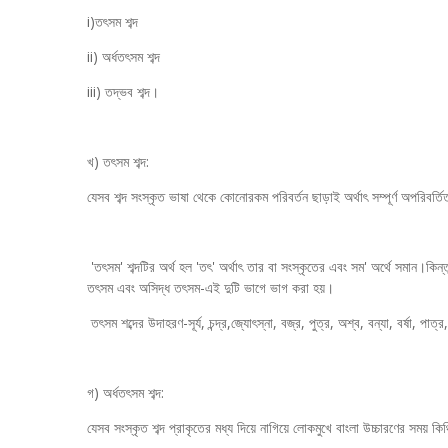
i)তৎসম শব্দ
ii) অর্ধতৎসম শব্দ
iii) তদ্ভব শব্দ।
খ) তৎসম শব্দ:
যেসব শব্দ সংস্কৃত ভাষা থেকে কোনোরকম পরিবর্তন ছাড়াই অর্থাৎ সম্পূর্ণ অপরিবর্
'তৎসম' শব্দটির অর্থ হল 'তৎ' অর্থাৎ তার বা সংস্কৃতের এবং সম' অর্থে সমান।কি
তৎসম এবং অসিদ্ধ তৎসম-এই দুটি ভাগে ভাগ করা হয়।
তৎসম শব্দের উদাহরণ-সূর্য, চন্দ্র,জ্যোৎস্না, বজ্র, পুত্র, অশ্ব, বন্যা, বর্ষা, পাত্র
গ) অর্ধতৎসম শব্দ:
যেসব সংস্কৃত শব্দ প্রাকৃতের মধ্য দিয়ে নাগিয়ে লোকমুখে বাংলা উচ্চারণের সময় ক