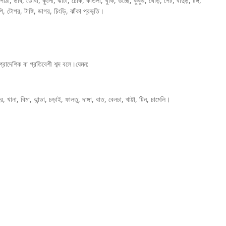
পাঁঠা, ডাব, ডোবা, কুলো, ঝাঁটা, ঢেঁকি, কাতলা, খুকি, উচ্ছে, কুকুর, থোড়, পেট, বাদুড়, টঙ্গ,
পি, টোপর, টাঙ্গি, ডাগর, চিংড়ি, ঝাঁকা প্রভৃতি।
প্রাদেশিক বা প্রতিবেশী শব্দ বলে।যেমন:
র, খানা, বিমা, ঝান্ডা, চড়াই, ফালতু, দাঙ্গা, বাত, বেলচা, খাট্টা, টিন, চামেলি।