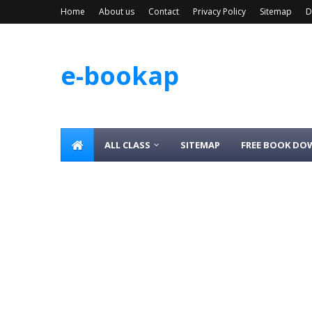
Home
About us
Contact
Privacy Policy
Sitemap
D
e-bookap
ALL CLASS
SITEMAP
FREE BOOK D