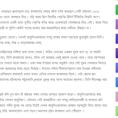
থেকে দেহরাদুন এক্সপ্রেসে চড়ে কলকাতায় ফেরার ঘটনা বর্ণনা করেছেন।সেটি সম্ভবত ১৯২৮
লেও তাতে অসম্ভব ভিড়। তাঁর কাছে ছিল দ্বিতীয় শ্রেণির রিটার্ন টিকিটের ফিরতি অংশ।
ে দেখলেন একটি বড়ো তৃতীয় শ্রেণির বগির কাছে একেবারেই লোকজনের ভিড় নেই। কাছে গিয়ে
্মচারী বা পুলিশ কেউই তাদের হুংকার আর জবরদস্তির জন্য সেদিকে ঘেঁষছেন না।
 ঢুকতে গেলেন। তখনই কাবুলিওয়ালাদের পশতু ভাষায় নানান প্রশ্নের মুখোমুখি হলেন তিনি।
ের ভাষা, উচ্চ ও ভদ্রসমাজের ভাষা,
 তাচ্ছিল্যের ভঙ্গিতে কথা বলেন লেখক। গাড়ির ভেতরের একজন যুবক বলে যে, সে ফারসি
ন, তিনি কলকাতায় যাবেন, তাঁকে ওই কামরায় একটু জায়গা দেওয়া হোক। তারা পরস্পরের
সাথে দেখতে থাকে সকলে। এমন সময় ইশারায় দলের অনুমতি পেয়ে সেই যুবক লেখককে ভিতরে
্চ ব্যবহারের জন্য ছেড়ে দিয়েছে। উত্তর-পশ্চিম সীমান্তপ্রদেশ আর ইংরেজ অধীনস্থ
লায় বেশিরভাগ কথাবার্তা বলতে বলতে এগিয়ে চললেন কলকাতার দিকে। সেই ষোলো জন
েশের বরিশালের পটুয়াখালি বন্দরকে কেন্দ্র করে আগা-সাহেবের ব্যাবসা। তিনি শীতবস্ত্র আর
শ্রেষ্ঠ কবি খুশ-হাল-খাঁ খট্টকের গজল শোনার আগ্রহ প্রকাশ করেন। কাবুলিওয়ালাদের কাছ
কে শোনাল কাবুলিরা। এইভাবে সেই কামরাটিতে যেন পশতু-সাহিত্যগোষ্ঠী বা সম্মেলন ঘটে
। রাতে গভীর ঘুমের পর ভোরে উঠেই লেখক কাবুলিওয়ালাদের রোজার প্রস্তুতি নিতে ব্যস্ত হয়ে
খলেন,গাড়ি আসানসোলে এসে পড়ল।অবশেষে ট্রেন কলকাতা এসে পৌঁছোল ।