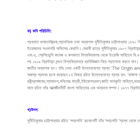
ক) কবি পরিচিতি:
প্রখ্যাত ভাষাতাত্ত্বিক,প্রাবন্ধিক তথা অধ্যাপক সুনীতিকুমার চট্টোপাধ্যায় ১৮৯০ খ্
ইংরেজদের সওদাগরি অফিসের কেরানি। মেধাবী ছাত্র সুনীতিকুমার ১৯০৭ খ্রিস্টাব্দ
এফ.এ, প্রেসিডেন্সি কলেজ ও কলকাতা বিশ্ববিদ্যালয় থেকে ইংরেজি সাহিত্যে বি
পর ১৯১৯ খ্রিস্টাব্দে লন্ডন বিশ্ববিদ্যালয়ে ধ্বনিবিজ্ঞান নিয়ে পড়াশোনা করতে যা
জাতীয় অধ্যাপক হন। তাঁর লেখা একটি উল্লেখযোগ্য গ্রন্থ 'The Origin
অজস্র প্রবন্ধ রচনা করেছেন।এ বিষয়ে রচিত উল্লেখযোগ্য গ্রন্থ হল- 'বাঙ্গালা ভ
রবীন্দ্রসঙ্গমেব,শ্যামদেশ,পশ্চিমের যাত্রী,ইউরোপভ্রমণ,জাতি সংস্কৃতি সাহিত্য,ভ
নামে রচিত তাঁর আত্মজীবনীটি বাংলা সাহিত্যের এক অন্যতম সম্পদ। ১৯৭৭ খ্রিস্টাব্দ
খ)উৎস:
সুনীতিকুমার চট্টোপাধ্যায় রচিত 'পথচলতি' রচনাংশটি তাঁর ‘পথচলতি ’গ্রন্থ থেকে ন