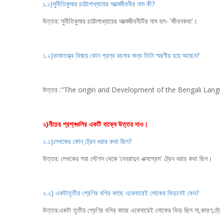
১.১)সুনীতিকুমার চট্টোপাধ্যায়ের আত্মজীবনীর নাম কী?
উত্তর: সুনীতিকুমার চট্টোপাধ্যায়ের আত্মজীবনীটির নাম হল- 'জীবনকথা'।
১.২)ভাষাতত্ত্ব বিষয়ে কোন গ্রন্থ রচনার জন্য তিনি স্মরণীয় হয়ে আছেন?
উত্তর :"The origin and Development of the Bengali Language "- ন
২)নীচের প্রশ্নগুলির একটি বাক্যে উত্তর দাও।
২.১)লেখকের কোন্ ট্রেন ধরার কথা ছিল?
উত্তর: লেখকের গয়া স্টেশন থেকে ‘দেহরাদুন এক্সপ্রেস' ট্রেন ধরার কথা ছিল।
২.২) একটাতৃতীয় শ্রেণির বগির কাছে একেবারেই লোকের ভিড়নেই কেন?
উত্তর:একটা তৃতীয় শ্রেণির বগির কাছে একেবারেই লোকের ভিড় ছিল না,কারণ,ট্