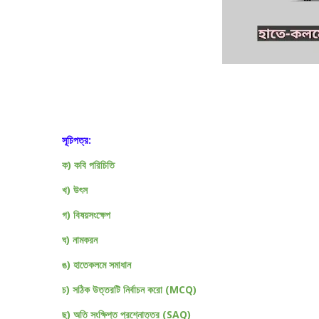
সূচিপত্র:
ক) কবি পরিচিতি
খ) উৎস
গ) বিষয়সংক্ষেপ
ঘ) নামকরন
ঙ) হাতেকলমে সমাধান
চ) সঠিক উত্তরটি নির্বাচন করো (MCQ)
ছ) অতি সংক্ষিপ্ত প্রশ্নোত্তর (SAQ)