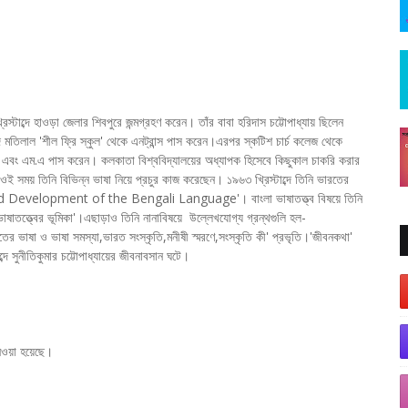
রিস্টাব্দে হাওড়া জেলার শিবপুরে জন্মগ্রহণ করেন। তাঁর বাবা হরিদাস চট্টোপাধ্যায় ছিলেন
ে মতিলাল 'শীল ফ্রি স্কুল' থেকে এনট্রান্স পাস করেন।এরপর স্কটিশ চার্চ কলেজ থেকে
.এ এবং এম.এ পাস করেন। কলকাতা বিশ্ববিদ্যালয়ের অধ্যাপক হিসেবে কিছুকাল চাকরি করার
ন। ওই সময় তিনি বিভিন্ন ভাষা নিয়ে প্রচুর কাজ করেছেন। ১৯৬৩ খ্রিস্টাব্দে তিনি ভারতের
 and Development of the Bengali Language'। বাংলা ভাষাতত্ত্ব বিষয়ে তিনি
াষাতত্ত্বের ভূমিকা'।এছাড়াও তিনি নানাবিষয়ে উল্লেখযোগ্য গ্রন্থগুলি হল-
ারতের ভাষা ও ভাষা সমস্যা,ভারত সংস্কৃতি,মনীষী স্মরণে,সংস্কৃতি কী' প্রভৃতি।'জীবনকথা'
ে সুনীতিকুমার চট্টোপাধ্যায়ের জীবনাবসান ঘটে।
েওয়া হয়েছে।