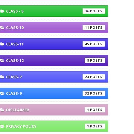
CLASS - 8
36
CLASS-10
11
CLASS-11
45
CLASS-12
8
CLASS-7
24
CLASS-9
32
DISCLAIMER
1
PRIVACY POLICY
1