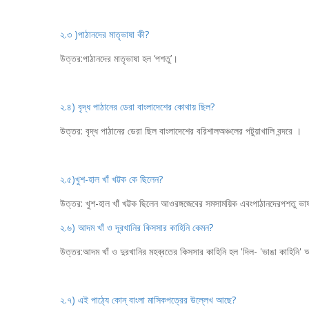
২.৩ )পাঠানদের মাতৃভাষা কী?
উত্তর:পাঠানদের মাতৃভাষা হল ‘পশতু’।
২.৪) বৃদ্ধ পাঠানের ডেরা বাংলাদেশের কোথায় ছিল?
উত্তর: বৃদ্ধ পাঠানের ডেরা ছিল বাংলাদেশের বরিশালঅঞ্চলের পটুয়াখালি বন্দরে ।
২.৫)খুশ-হাল খাঁ খট্টক কে ছিলেন?
উত্তর: খুশ-হাল খাঁ খট্টক ছিলেন আওরঙ্গজেবের সমসাময়িক এবংপাঠানদেরপশতু ভাষা
২.৬) আদম খাঁ ও দূরখানির কিসসার কাহিনি কেমন?
উত্তর:আদম খাঁ ও দুরখানির মহব্বতের কিসসার কাহিনি হল 'দিল- 'ভাঙা কাহিনি' অ
২.৭) এই পাঠ্যে কোন্ বাংলা মাসিকপত্রের উল্লেখ আছে?