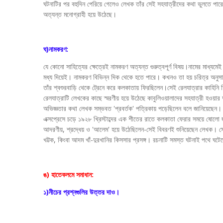
ঘটনাটির পর বহুদিন পেরিয়ে গেলেও লেখক তাঁর সেই সহযাত্রীদের কথা ভুলতে পারেননি। 
অত্যন্ত মনোগ্রাহী হয়ে উঠেছে।
ঘ)নামকরণ:
যে কোনো সাহিত্যের ক্ষেত্রেই নামকরণ অত্যন্ত গুরুত্বপূর্ণ বিষয়।নামের মাধ্যমে
মধ্য দিয়েই। নামকরণ বিভিন্ন দিক থেকে হতে পারে। কখনও তা হয় চরিত্র অনুসারে, ক
তাঁর শ্বশুরবাড়ি থেকে ট্রেনে করে কলকাতায় ফিরছিলেন।সেই রেলযাত্রার কাহিন
রেলযাত্রাটি লেখকের কাছে স্মরণীয় হয়ে উঠেছে কাবুলিওয়ালাদের সহযাত্রী হওয়
অভিজ্ঞতার কথা লেখক সম্ভবত 'প্রবর্তক' পত্রিকায় পড়েছিলেন বলে জানিয়েছেন। 
এক্সপ্রেসে চড়ে ১৯২৮ খ্রিস্টাব্দের এক শীতের রাতে কলকাতা ফেরার সময়ে ষোলো
আদরণীয়, শ্রদ্ধেয় ও 'আলেম' হয়ে উঠেছিলেন-সেই বিবরণই শুনিয়েছেন লেখক। সে
খট্টক, কিংবা আদম খাঁ-দুরখানির কিসসার প্রসঙ্গ। রচনাটি সমস্ত ঘটনাই পথে ঘটেছ
ঙ) হাতেকলমে সমাধান:
১)নীচের প্রশ্নগুলির উত্তর দাও।