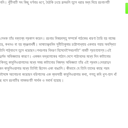
খুঁটিনাটি সব কিছু বর্ণনার গুণে, বৈঠকি ঢংয়ে গল্পগুলি তুলে ধরার মধ্য দিয়ে রচনাংশটি
ই লেখক তাঁর বক্তব্য প্রকাশ করেন। রচনার বিষয়বস্তু সম্পর্কে পাঠকের ধারণা তৈরি হয় নামের
খনও বা হয় ব্যঞ্জনাধর্মী। ভাষাতত্ত্ববিদ সুনীতিকুমার চট্টোপাধ্যায় একবার গয়ায় অবস্থিত
ি তিনি পাঠ্যাংশে তুলে ধরেছেন।পথচলার বিবরণ হিসেবেই‘পথচলতি” নামটি গ্রহণযোগ্য।এই
ার দুর্লভ অভিজ্ঞতার কারণে। একজন ভদ্রলোকের পাঠান দেশে পাঠানদের মধ্যে দিন কাটানোর
কিন্তু কাবুলিওয়ালাদের মধ্যে সময় কাটানোর নিজস্ব অভিজ্ঞতা তাঁর এই প্রথম।দেহরাদুন
 জন কাবুলিওয়ালার মধ্যে তিনিই ছিলেন একা বাঙালি। কীভাবে যে তিনি তাদের কাছে পরম
ইসঙ্গে আলোচনা করেছেন বরিশালের এক ব্যবসায়ী কাবুলিওয়ালার কথা, পশতু কবি খুশ-হাল খাঁ
ে বলে রচনাটির নামকরণটি সার্থক ও যথার্থ হয়েছে।