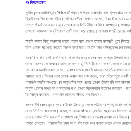
গ) বিষয়সংক্ষেপ:
সুনীতিকুমার চট্টোপাধ্যায় 'পথচলতি' গদ্যাংশে গয়ায় অবস্থিত তাঁর শ্বশুরবাড়ি 
খ্রিস্টাব্দের শীতকালের ঘটনা। স্টেশনে পৌঁছে লেখক দেখলেন, ট্রেন ঠিক সময়ে এ
সমস্ত ট্রেনটাকে একবার ঘুরে দেখার জন্য তিনি ইঞ্জিনের দিকে এগোলেন। সেখান
দেখলেন কয়েকজন কাবুলিওয়ালা সেটি দখল করে রয়েছে। সাধারণ যাত্রী,রেলের কর
ফারসি ভাষায় কিছু কথাবার্তা বলতে পারেন বলে লেখক তাদের কামরাটি খুলে ভিতরে
তিনি ওইসব প্রশ্নের উত্তর দিলেন ফারসিতে। ফারসি আফগানিস্তানের শিক্ষিতজন
সরকারি ভাষা। সেই ফারসি ভাষা না জানার জন্য তাদের সঙ্গে সামান্য উপহাস আর
জানে। এরপর সে লেখকের কাছে জানতে চায়, তিনি কী চান। তখন লেখক তাকে জানা
মুখ চাওয়া চাওয়ি করতে থাকে। এরপর লেখক ফারসি জানেন বলে তাঁকে সম্মানের 
আসতে বলে। ভিতরে এসে লেখক অবাক হয়ে লক্ষ করেন, তারা তাঁকে পুরো একটি বেঞ
পাঠান-উপজাতি অঞ্চলের এই মানুষগুলির সঙ্গে এরপর লেখক হিন্দুস্থানি আর বাং
কাবুলিওয়ালার মধ্যে আগা সাহেবের কথা লেখক বিশেষভাবে উল্লেখ করেছেন। বাংলাদ
হিং বিক্রি করতেন। পাশাপাশি চাষিদের টাকাও ধার দিতেন।
এরপর দীর্ঘ রেলযাত্রায় সময় কাটাবার উদ্দেশ্যে লেখক পাঠানদের পশতু ভাষার সর্ব
থেকে তিনি তা শুনলেনও। এ ছাড়াও আদম খাঁ আর দুরখানির মহব্বতের কিসসাও তাঁ
গেল। লেখক তাঁর কথাবার্তার মাধ্যমে কাবুলিওয়ালাদের সম্ভ্রম আদায় করে নিলেন
পড়তে দেখলেন। পটুয়াখালির বৃদ্ধ আগা খাঁর সঙ্গে কথা বলতে বলতে লেখক দে