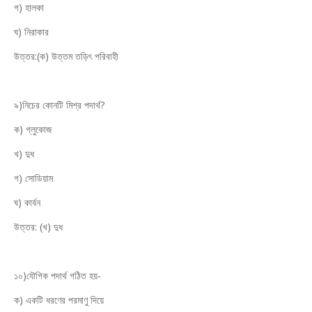
গ) হালকা
ঘ) নিরাকার
উত্তর:(ক) উত্তম তড়িৎ পরিবাহী
৯)নিচের কোনটি মিশ্র পদার্থ?
ক) গ্লুকোজ
খ) দুধ
গ) সোডিয়াম
ঘ) কার্বন
উত্তর: (খ) দুধ
১০)যৌগিক পদার্থ গঠিত হয়-
ক) একটি ধরণের পরমাণু দিয়ে