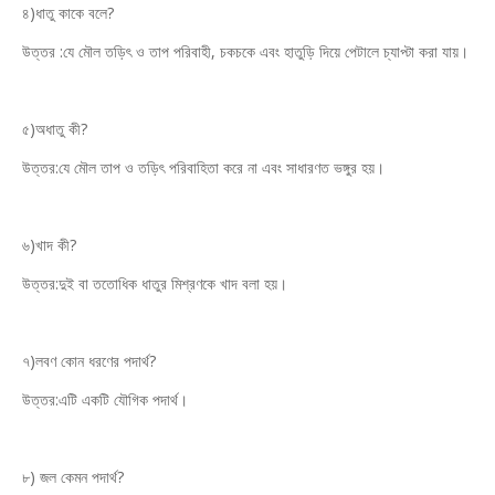
৪)ধাতু কাকে বলে?
উত্তর :যে মৌল তড়িৎ ও তাপ পরিবাহী, চকচকে এবং হাতুড়ি দিয়ে পেটালে চ্যাপ্টা করা যায়।
৫)অধাতু কী?
উত্তর:যে মৌল তাপ ও তড়িৎ পরিবাহিতা করে না এবং সাধারণত ভঙ্গুর হয়।
৬)খাদ কী?
উত্তর:দুই বা ততোধিক ধাতুর মিশ্রণকে খাদ বলা হয়।
৭)লবণ কোন ধরণের পদার্থ?
উত্তর:এটি একটি যৌগিক পদার্থ।
৮) জল কেমন পদার্থ?