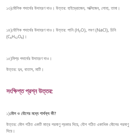
১৩)মৌলিক পদার্থের উদাহরণ দাও। উত্তর: হাইড্রোজেন, অক্সিজেন, লোহা, তামা।
১৪)যৌগিক পদার্থের উদাহরণ দাও। উত্তর: পানি (H₂O), লবণ (NaCl), চিনি
(C₆H₁₂O₆)।
১৫)মিশ্র পদার্থের উদাহরণ দাও।
উত্তর: দুধ, বাতাস, মাটি।
সংক্ষিপ্ত প্রশ্ন উত্তর:
১)
মৌল ও যৌগের মধ্যে পার্থক্য কী?
উত্তর: মৌল গঠিত একটি মাত্র পরমাণু প্রকার দিয়ে, যৌগ গঠিত একাধিক মৌলের পরমাণু
দিয়ে।