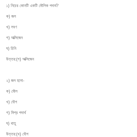
১) নিচের কোনটি একটি মৌলিক পদার্থ?
ক) জল
খ) লবণ
গ) অক্সিজেন
ঘ) চিনি
উত্তর:(গ) অক্সিজেন
২) জল হলো-
ক) মৌল
খ) যৌগ
গ) মিশ্র পদার্থ
ঘ) ধাতু
উত্তর:(খ) যৌগ