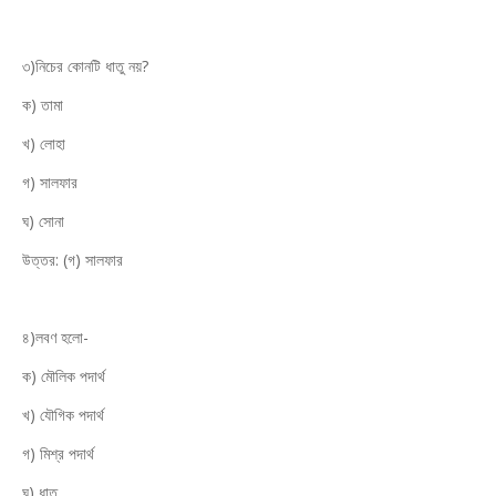
৩)নিচের কোনটি ধাতু নয়?
ক) তামা
খ) লোহা
গ) সালফার
ঘ) সোনা
উত্তর: (গ) সালফার
৪)লবণ হলো-
ক) মৌলিক পদার্থ
খ) যৌগিক পদার্থ
গ) মিশ্র পদার্থ
ঘ) ধাতু