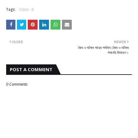
Tags:
Class - 6
OLDER
NEWER
জৈব ও অজৈব সারের পার্থক্য।জৈব ও অজৈব
পদার্থের উদাহরণ।
POST A COMMENT
0 Comments