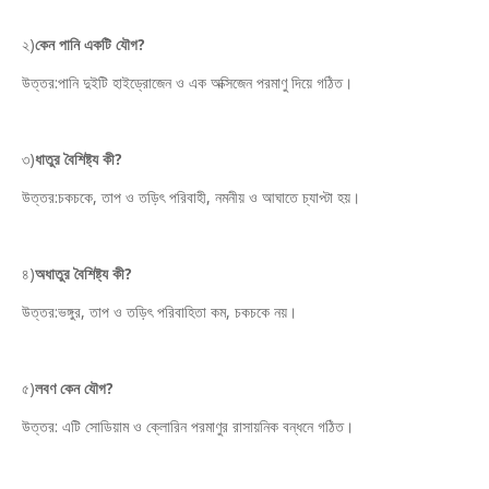
২)
কেন পানি একটি যৌগ?
উত্তর:পানি দুইটি হাইড্রোজেন ও এক অক্সিজেন পরমাণু দিয়ে গঠিত।
৩)
ধাতুর বৈশিষ্ট্য কী?
উত্তর:চকচকে, তাপ ও তড়িৎ পরিবাহী, নমনীয় ও আঘাতে চ্যাপ্টা হয়।
৪)
অধাতুর বৈশিষ্ট্য কী?
উত্তর:ভঙ্গুর, তাপ ও তড়িৎ পরিবাহিতা কম, চকচকে নয়।
৫)
লবণ কেন যৌগ?
উত্তর: এটি সোডিয়াম ও ক্লোরিন পরমাণুর রাসায়নিক বন্ধনে গঠিত।