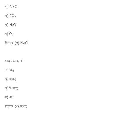
ক) NaCl
খ) CO₂
গ) H₂O
ঘ) O₂
উত্তর: (ক) NaCl
১৩)কার্বন হলো-
ক) ধাতু
খ) অধাতু
গ) উপধাতু
ঘ) যৌগ
উত্তর: (খ) অধাতু