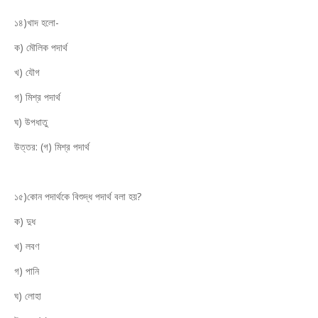
১৪)খাদ হলো-
ক) মৌলিক পদার্থ
খ) যৌগ
গ) মিশ্র পদার্থ
ঘ) উপধাতু
উত্তর: (গ) মিশ্র পদার্থ
১৫)কোন পদার্থকে বিশুদ্ধ পদার্থ বলা হয়?
ক) দুধ
খ) লবণ
গ) পানি
ঘ) লোহা