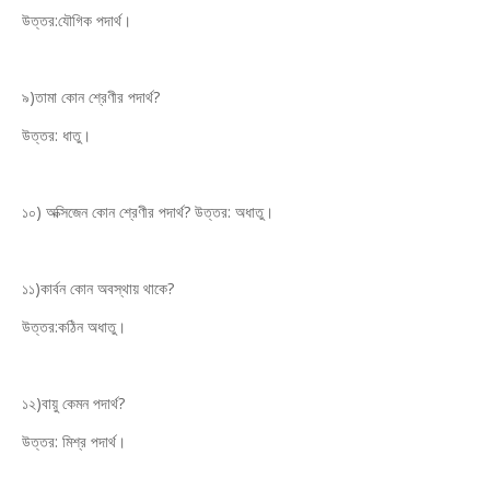
উত্তর:যৌগিক পদার্থ।
৯)তামা কোন শ্রেণীর পদার্থ?
উত্তর: ধাতু।
১০) অক্সিজেন কোন শ্রেণীর পদার্থ? উত্তর: অধাতু।
১১)কার্বন কোন অবস্থায় থাকে?
উত্তর:কঠিন অধাতু।
১২)বায়ু কেমন পদার্থ?
উত্তর: মিশ্র পদার্থ।