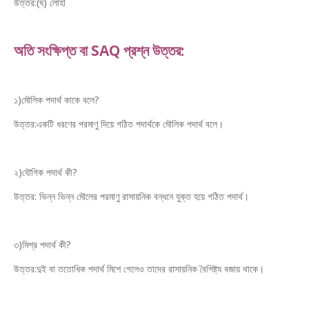
উত্তর:(ঘ) লোহা
অতি সংক্ষিপ্ত বা SAQ প্রশ্ন উত্তর:
১)মৌলিক পদার্থ কাকে বলে?
উত্তর:একটি ধরণের পরমাণু দিয়ে গঠিত পদার্থকে মৌলিক পদার্থ বলে।
২)যৌগিক পদার্থ কী?
উত্তর: ভিন্ন ভিন্ন মৌলের পরমাণু রাসায়নিক বন্ধনে যুক্ত হয়ে গঠিত পদার্থ।
৩)মিশ্র পদার্থ কী?
উত্তর:দুই বা ততোধিক পদার্থ মিশে গেলেও তাদের রাসায়নিক বৈশিষ্ট্য বজায় থাকে।