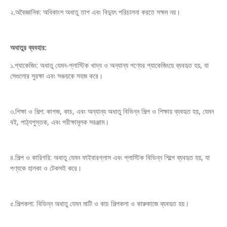
২.অবৈজ্ঞানিক: অধিকাংশ অধাতু তাপ এবং বিদ্যুৎ পরিচালনা করতে সক্ষম নয়।
অধাতুর ব্যবহার:
১.প্যাকেজিং: অধাতু যেমন-প্লাস্টিক খাদ্য ও অন্যান্য পণ্যের প্যাকেজিংয়ে ব্যবহৃত হয়, যা
সেগুলোর সুরক্ষা এবং সঞ্চয়কে সহজ করে।
৩.শিক্ষা ও শিল্প: কাগজ, কাচ, এবং অন্যান্য অধাতু বিভিন্ন শিল্প ও শিক্ষায় ব্যবহৃত হয়, যেমন
বই, পাঠ্যপুস্তক, এবং পরীক্ষামূলক সরঞ্জাম।
৪.শিল্প ও কারিগরি: অধাতু যেমন ফাইবারগ্লাস এবং প্লাস্টিক বিভিন্ন শিল্পে ব্যবহৃত হয়, যা
পণ্যকে হালকা ও টেকসই করে।
৫.শিল্পকলা: বিভিন্ন অধাতু যেমন মাটি ও কাচ শিল্পকলা ও কারুকাজে ব্যবহৃত হয়।