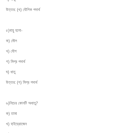
উত্তর: (খ) যৌগিক পদার্থ
৫)বায়ু হলো-
ক) মৌল
খ) যৌগ
গ) মিশ্র পদার্থ
ঘ) ধাতু
উত্তর: (গ) মিশ্র পদার্থ
৬)নিচের কোনটি অধাতু?
ক) তামা
খ) হাইড্রোজেন