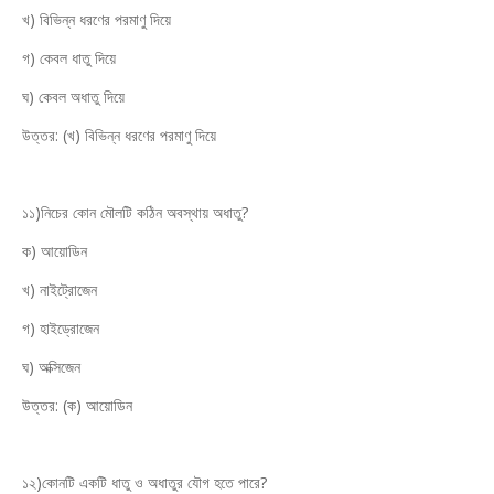
খ) বিভিন্ন ধরণের পরমাণু দিয়ে
গ) কেবল ধাতু দিয়ে
ঘ) কেবল অধাতু দিয়ে
উত্তর: (খ) বিভিন্ন ধরণের পরমাণু দিয়ে
১১)নিচের কোন মৌলটি কঠিন অবস্থায় অধাতু?
ক) আয়োডিন
খ) নাইট্রোজেন
গ) হাইড্রোজেন
ঘ) অক্সিজেন
উত্তর: (ক) আয়োডিন
১২)কোনটি একটি ধাতু ও অধাতুর যৌগ হতে পারে?