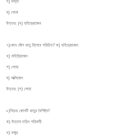
গ) দস্তা
ঘ) সোনা
উত্তর: (খ) হাইড্রোজেন
৭)কোন মৌল ধাতু হিসেবে পরিচিত? ক) হাইড্রোজেন
খ) নাইট্রোজেন
গ) লোহা
ঘ) অক্সিজেন
উত্তর: (গ) লোহা
৮)নিচের কোনটি ধাতুর বৈশিষ্ট্য?
ক) উত্তম তড়িৎ পরিবাহী
খ) ভঙ্গুর