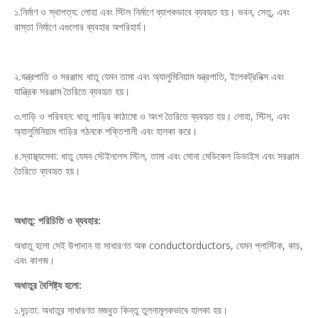
১.নির্মাণ ও স্থাপত্য: লোহা এবং স্টিল নির্মাণে ব্যাপকভাবে ব্যবহৃত হয়। ভবন, সেতু, এবং
রাস্তা নির্মাণে এগুলোর ব্যবহার অপরিহার্য।
২.যন্ত্রপাতি ও সরঞ্জাম: ধাতু যেমন তামা এবং অ্যালুমিনিয়াম যন্ত্রপাতি, ইলেকট্রনিক্স এবং
যান্ত্রিক সরঞ্জাম তৈরিতে ব্যবহৃত হয়।
৩.গাড়ি ও পরিবহন: ধাতু গাড়ির কাঠামো ও অংশ তৈরিতে ব্যবহৃত হয়। লোহা, স্টিল, এবং
অ্যালুমিনিয়াম গাড়ির গঠনকে শক্তিশালী এবং হালকা করে।
৪.স্বাস্থ্যসেবা: ধাতু যেমন স্টেইনলেস স্টিল, তামা এবং সোনা মেডিকেল ডিভাইস এবং সরঞ্জাম
তৈরিতে ব্যবহৃত হয়।
অধাতু: পরিচিতি ও ব্যবহার:
অধাতু হলো সেই উপাদান যা সাধারণত অক conductorductors, যেমন প্লাস্টিক, কাচ,
এবং কাগজ।
অধাতুর বৈশিষ্ট্য হলো:
১.দৃঢ়তা: অধাতুর সাধারণত মজবুত কিন্তু তুলনামূলকভাবে হালকা হয়।