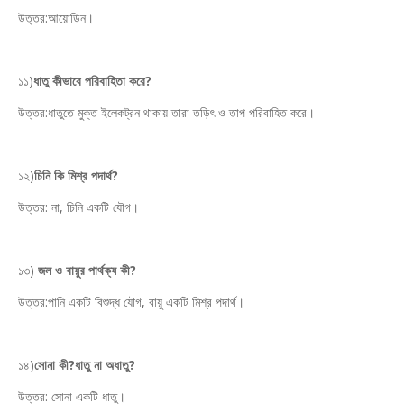
উত্তর:আয়োডিন।
১১)
ধাতু কীভাবে পরিবাহিতা করে?
উত্তর:ধাতুতে মুক্ত ইলেকট্রন থাকায় তারা তড়িৎ ও তাপ পরিবাহিত করে।
১২)
চিনি কি মিশ্র পদার্থ?
উত্তর: না, চিনি একটি যৌগ।
১৩)
জল ও বায়ুর পার্থক্য কী?
উত্তর:পানি একটি বিশুদ্ধ যৌগ, বায়ু একটি মিশ্র পদার্থ।
১৪)
সোনা কী?ধাতু না অধাতু?
উত্তর: সোনা একটি ধাতু।