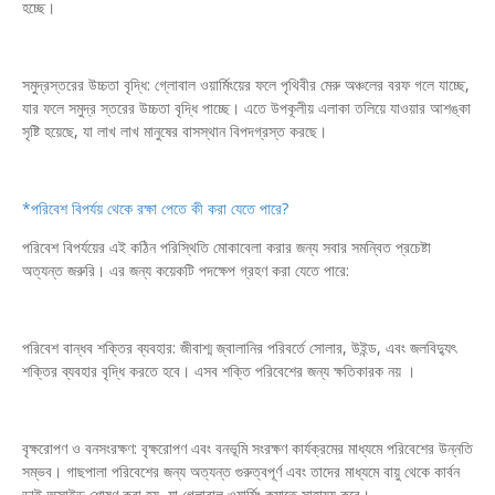
হচ্ছে।
সমুদ্রস্তরের উচ্চতা বৃদ্ধি: গ্লোবাল ওয়ার্মিংয়ের ফলে পৃথিবীর মেরু অঞ্চলের বরফ গলে যাচ্ছে,
যার ফলে সমুদ্র স্তরের উচ্চতা বৃদ্ধি পাচ্ছে। এতে উপকূলীয় এলাকা তলিয়ে যাওয়ার আশঙ্কা
সৃষ্টি হয়েছে, যা লাখ লাখ মানুষের বাসস্থান বিপদগ্রস্ত করছে।
*পরিবেশ বিপর্যয় থেকে রক্ষা পেতে কী করা যেতে পারে?
পরিবেশ বিপর্যয়ের এই কঠিন পরিস্থিতি মোকাবেলা করার জন্য সবার সমন্বিত প্রচেষ্টা
অত্যন্ত জরুরি। এর জন্য কয়েকটি পদক্ষেপ গ্রহণ করা যেতে পারে:
পরিবেশ বান্ধব শক্তির ব্যবহার: জীবাশ্ম জ্বালানির পরিবর্তে সোলার, উইন্ড, এবং জলবিদ্যুৎ
শক্তির ব্যবহার বৃদ্ধি করতে হবে। এসব শক্তি পরিবেশের জন্য ক্ষতিকারক নয় ।
বৃক্ষরোপণ ও বনসংরক্ষণ: বৃক্ষরোপণ এবং বনভূমি সংরক্ষণ কার্যক্রমের মাধ্যমে পরিবেশের উন্নতি
সম্ভব। গাছপালা পরিবেশের জন্য অত্যন্ত গুরুত্বপূর্ণ এবং তাদের মাধ্যমে বায়ু থেকে কার্বন
ডাই অক্সাইড শোষণ করা হয়, যা গ্লোবাল ওয়ার্মিং কমাতে সাহায্য করে।