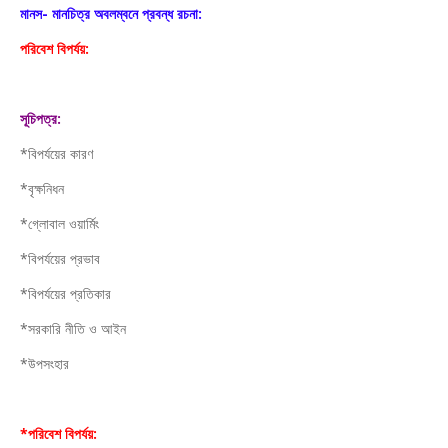
মানস- মানচিত্র অবলম্বনে প্রবন্ধ রচনা:
পরিবেশ বিপর্যয়:
সূচিপত্র:
*বিপর্যয়ের কারণ
*বৃক্ষনিধন
*গ্লোবাল ওয়ার্মিং
*বিপর্যয়ের প্রভাব
*বিপর্যয়ের প্রতিকার
*সরকারি নীতি ও আইন
*উপসংহার
*পরিবেশ বিপর্যয়: