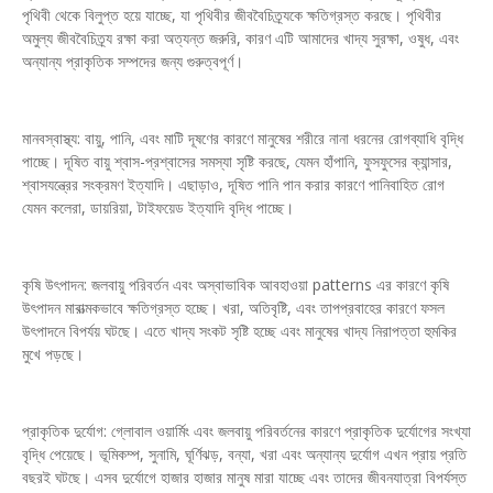
পৃথিবী থেকে বিলুপ্ত হয়ে যাচ্ছে, যা পৃথিবীর জীববৈচিত্র্যকে ক্ষতিগ্রস্ত করছে। পৃথিবীর
অমুল্য জীববৈচিত্র্য রক্ষা করা অত্যন্ত জরুরি, কারণ এটি আমাদের খাদ্য সুরক্ষা, ওষুধ, এবং
অন্যান্য প্রাকৃতিক সম্পদের জন্য গুরুত্বপূর্ণ।
মানবস্বাস্থ্য: বায়ু, পানি, এবং মাটি দূষণের কারণে মানুষের শরীরে নানা ধরনের রোগব্যাধি বৃদ্ধি
পাচ্ছে। দূষিত বায়ু শ্বাস-প্রশ্বাসের সমস্যা সৃষ্টি করছে, যেমন হাঁপানি, ফুসফুসের ক্যান্সার,
শ্বাসযন্ত্রের সংক্রমণ ইত্যাদি। এছাড়াও, দূষিত পানি পান করার কারণে পানিবাহিত রোগ
যেমন কলেরা, ডায়রিয়া, টাইফয়েড ইত্যাদি বৃদ্ধি পাচ্ছে।
কৃষি উৎপাদন: জলবায়ু পরিবর্তন এবং অস্বাভাবিক আবহাওয়া patterns এর কারণে কৃষি
উৎপাদন মারাত্মকভাবে ক্ষতিগ্রস্ত হচ্ছে। খরা, অতিবৃষ্টি, এবং তাপপ্রবাহের কারণে ফসল
উৎপাদনে বিপর্যয় ঘটছে। এতে খাদ্য সংকট সৃষ্টি হচ্ছে এবং মানুষের খাদ্য নিরাপত্তা হুমকির
মুখে পড়ছে।
প্রাকৃতিক দুর্যোগ: গ্লোবাল ওয়ার্মিং এবং জলবায়ু পরিবর্তনের কারণে প্রাকৃতিক দুর্যোগের সংখ্যা
বৃদ্ধি পেয়েছে। ভূমিকম্প, সুনামি, ঘূর্ণিঝড়, বন্যা, খরা এবং অন্যান্য দুর্যোগ এখন প্রায় প্রতি
বছরই ঘটছে। এসব দুর্যোগে হাজার হাজার মানুষ মারা যাচ্ছে এবং তাদের জীবনযাত্রা বিপর্যস্ত