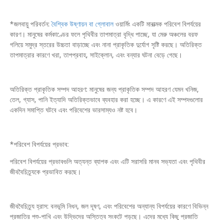
*জলবায়ু পরিবর্তন:
বৈশ্বিক উষ্ণায়ন বা গ্লোবাল
ওয়ার্মিং একটি মারাত্মক পরিবেশ বিপর্যয়ের
কারণ। মানুষের কর্মকাণ্ডের ফলে পৃথিবীর তাপমাত্রা বৃদ্ধি পাচ্ছে, যা মেরু অঞ্চলের বরফ
গলিয়ে সমুদ্র স্তরের উচ্চতা বাড়াচ্ছে এবং নানা প্রাকৃতিক দুর্যোগ সৃষ্টি করছে। অতিরিক্ত
তাপমাত্রার কারণে খরা, তাপপ্রবাহ, সাইক্লোন, এবং বন্যার ঘটনা বেড়ে গেছে।
অতিরিক্ত প্রাকৃতিক সম্পদ আহরণ: মানুষের জন্য প্রাকৃতিক সম্পদ আহরণ যেমন খনিজ,
তেল, গ্যাস, পানি ইত্যাদি অতিরিক্তভাবে ব্যবহার করা হচ্ছে। এ কারণে এই সম্পদগুলোর
একদিন সমাপ্তি ঘটবে এবং পরিবেশের ভারসাম্যও নষ্ট হবে।
*পরিবেশ বিপর্যয়ের প্রভাব:
পরিবেশ বিপর্যয়ের প্রভাবগুলি অত্যন্ত ব্যাপক এবং এটি সরাসরি মানব সভ্যতা এবং পৃথিবীর
জীববৈচিত্র্যকে প্রভাবিত করছে।
জীববৈচিত্র্য হ্রাস: বনভূমি নিধন, জল দূষণ, এবং পরিবেশের অন্যান্য বিপর্যয়ের কারণে বিভিন্ন
প্রজাতির পশু-পাখি এবং উদ্ভিদের অস্তিত্ব সংকটে পড়ছে। এদের মধ্যে কিছু প্রজাতি