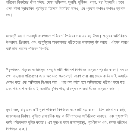
পরিবেশ বিপর্যয়ের ঘটনা ঘটছে, যেমন ভূমিকম্প, সুনামি, ঘূর্ণিঝড়, বন্যা, খরা ইত্যাদি। তবে
এসব ঘটনা স্বাভাবিক প্রক্রিয়া হিসেবে বিবেচিত হলেও, এর প্রভাব কখনও কখনও ব্যাপক
হয়।
মানবসৃষ্ট কারণ: মানবসৃষ্ট কারণগুলো পরিবেশ বিপর্যয়ের সবচেয়ে বড় উৎস। মানুষের অতিরিক্ত
উৎপাদন, শিল্পায়ন, এবং প্রযুক্তির অপব্যবহার পরিবেশের ভারসাম্য নষ্ট করছে। এইসব কারণে
ঘটে নানা ধরনের পরিবেশ বিপর্যয়:
*বৃক্ষনিধন: মানুষের অতিরিক্ত বনভূমি কাটা পরিবেশ বিপর্যয়ের অন্যতম প্রধান কারণ। বনায়ন
তথা গাছপালা পরিবেশের জন্য অত্যন্ত গুরুত্বপূর্ণ, কারণ তারা বায়ু থেকে কার্বন ডাই অক্সাইড
শোষণ করে এবং অক্সিজেন নিঃসরণ করে। গাছপালা কাটা হলে অক্সিজেনের পরিমাণ কমে যায়
এবং পরিবেশে কার্বন ডাই অক্সাইড বৃদ্ধি পায়, যা গ্লোবাল ওয়ার্মিংয়ের অন্যতম কারণ।
দূষণ: জল, বায়ু এবং মাটি দূষণ পরিবেশ বিপর্যয়ের আরেকটি বড় কারণ। শিল্প কারখানার বর্জ্য,
যানবাহনের নির্গমন, কৃষিতে রাসায়নিক সার ও কীটনাশকের অতিরিক্ত ব্যবহার, এবং গৃহস্থালি
বর্জ্য পরিবেশকে দূষিত করছে। এই দূষণের ফলে মানবস্বাস্থ্য, প্রাণীজগৎ এবং জলজ পরিবেশ
বিপর্যস্ত হচ্ছে।