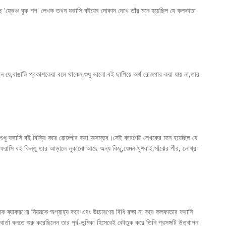
'ফ্রেঞ্চ বুক শপ' লেখক তখন ফরাসি বইয়ের দোকান দেখে তাঁর মনে হয়েছিল যে কলকাতা
ে,বাঙালি প্রকাশকেরা বলে থাকেন,শুধু ভালো বই ছাপিয়ে অর্থ রোজগার করা যায় না,তার
ুধু ফরাসি বই বিক্রি করে রোজগার করা অসম্ভব।সেই কারণেই লেখকের মনে হয়েছিল যে
ে ফরাসি বই কিন্তু তার আড়ালে লুকানো আছে অন্য কিছু,যেমন-খুশবাই,সাঁঝের পীর, লোথ্র-
 ব্যাকরণের নিয়মকে অগ্রাহ্য করে এবং উচ্চারণের বিধি রক্ষা না করে কলকাতার ফরাসি
র্তা বলতে শুরু করেছিলেন তার পূর্ব-ভূমিকা হিসেবেই কৌতুক করে তিনি প্রসঙ্গটি উত্থাপন