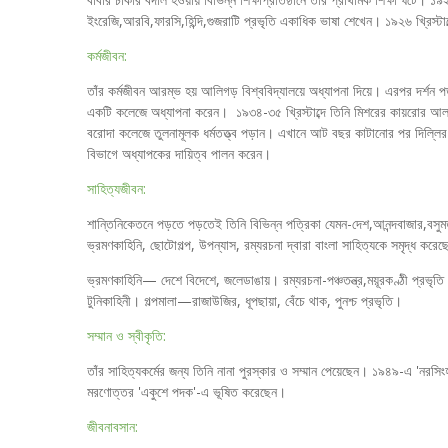
ইংরেজি,আরবি,ফারসি,হিন্দি,গুজরাটি প্রভৃতি একাধিক ভাষা শেখেন। ১৯২৬ খ্রিস্টা
কর্মজীবন:
তাঁর কর্মজীবন আরম্ভ হয় আলিগড় বিশ্ববিদ্যালয়ে অধ্যাপনা দিয়ে। এরপর দর্শন পড়
একটি কলেজে অধ্যাপনা করেন। ১৯৩৪-৩৫ খ্রিস্টাব্দে তিনি মিশরের কায়রোর আল আজ
বরোদা কলেজে তুলনামূলক ধর্মতত্ত্ব পড়ান। এখানে আট বছর কাটানোর পর দিল্লির শ
বিভাগে অধ্যাপকের দায়িত্ব পালন করেন।
সাহিত্যজীবন:
শান্তিনিকেতনে পড়তে পড়তেই তিনি বিভিন্ন পত্রিকা যেমন-দেশ,আনন্দবাজার,বসুমত
ভ্রমণকাহিনি, ছোটোগল্প, উপন্যাস, রম্যরচনা দ্বারা বাংলা সাহিত্যকে সমৃদ্ধ ক
ভ্রমণকাহিনি— দেশে বিদেশে, জলেডাঙায়। রম্যরচনা-পঞ্চতন্ত্র,ময়ূরকণ্ঠী প্রভৃ
টুনিকাহিনী। গল্পমালা—রাজাউজির, ধূপছায়া, বেঁচে থাক, পুনশ্চ প্রভৃতি।
সম্মান ও স্বীকৃতি:
তাঁর সাহিত্যকর্মের জন্য তিনি নানা পুরস্কার ও সম্মান পেয়েছেন। ১৯৪৯-এ 'নর
মরণোত্তর 'একুশে পদক'-এ ভূষিত করেছেন।
জীবনাবসান: