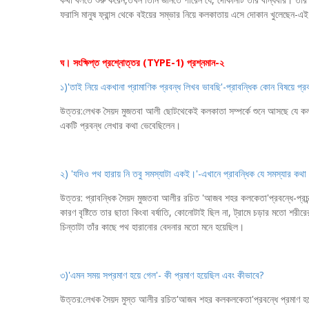
ফরাসি মানুষ ফ্রান্স থেকে বইয়ের সম্ভার নিয়ে কলকাতায় এসে দোকান খুলেছেন-
ঘ। সংক্ষিপ্ত প্রশ্নোত্তর (TYPE-1) প্রশ্নমান-২
১)'তাই নিয়ে একখানা প্রামাণিক প্রবন্ধ লিখব ভাবছি'-প্রাবন্ধিক কোন বিষয়ে প্
উত্তর:লেখক সৈয়দ মুজতবা আলী ছোটথেকেই কলকাতা সম্পর্কে শুনে আসছে যে কলক
একটি প্রবন্ধ লেখার কথা ভেবেছিলেন।
২) 'যদিও পথ হারায় নি তবু সমস্যাটা একই।'-এখানে প্রাবন্ধিক যে সমস্যার কথ
উত্তর: প্রাবন্ধিক সৈয়দ মুজতবা আলীর রচিত 'আজব শহর কলকেতা'প্রবন্ধে-প্রচন্
কারণ বৃষ্টিতে তার ছাতা কিংবা বর্ষাতি, কোনোটাই ছিল না, ট্রামে চড়ার মতো শরীর
চিন্তাটা তাঁর কাছে পথ হারানোর বেদনার মতো মনে হয়েছিল।
৩)'এমন সময় সপ্রমাণ হয়ে গেল'- কী প্রমাণ হয়েছিল এবং কীভাবে?
উত্তর:লেখক সৈয়দ মুস্ত আলীর রচিত'আজব শহর কলকলকেতা'প্রবন্ধে প্রমাণ হ