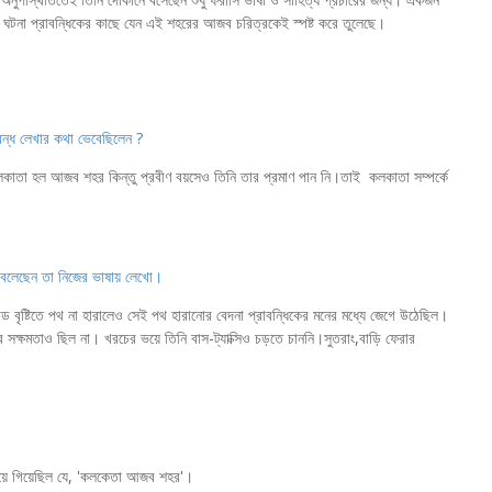
এই ঘটনা প্রাবন্ধিকের কাছে যেন এই শহরের আজব চরিত্রকেই স্পষ্ট করে তুলেছে।
রবন্ধ লেখার কথা ভেবেছিলেন ?
াতা হল আজব শহর কিন্তু প্রবীণ বয়সেও তিনি তার প্রমাণ পান নি।তাই কলকাতা সম্পর্কে
া বলেছেন তা নিজের ভাষায় লেখো।
ড বৃষ্টিতে পথ না হারালেও সেই পথ হারানোর বেদনা প্রাবন্ধিকের মনের মধ্যে জেগে উঠেছিল।
ের সক্ষমতাও ছিল না। খরচের ভয়ে তিনি বাস-ট্যাক্সিও চড়তে চাননি।সুতরাং,বাড়ি ফেরার
য়ে গিয়েছিল যে, 'কলকেতা আজব শহর'।