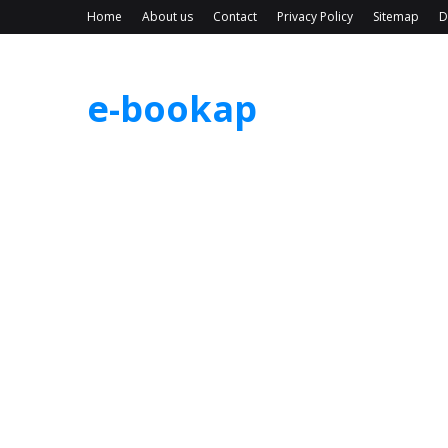
Home
About us
Contact
Privacy Policy
Sitemap
D
e-bookap