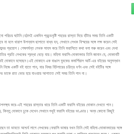
় ঘটেনি।হঠাৎই একদিন প্রচন্ডবৃষ্টি শহরের রাস্তা দিয়ে হাঁটার সময় তিনি একটি
 না বলে খারাপ উপন্যাস ছাপাতে বাধ্য হন, সেখানে লেখক বিস্ময়ের সঙ্গে লক্ষ করেন সেই
ব্দের প্রয়োগ। শেষপর্যন্ত লেখক সাহস করে তিনি ফরাসিতে কথা বলা শুরু করেন এবং দেখা
জাতির প্রতি লেখকের শ্রদ্ধা বেড়ে যায়। মহিলা ফরাসি-দোকানদার তিনি জানান যে, দোকানটি
 জন্যই দোকানে বসেছেন।এই দোকানে এক বাঙাল যুবকের কমার্শিয়াল আর্ট-এর বইয়ের অনুসন্ধান
 নিজে একটি বই হাতে পান, যার বিষয় হিটলারের চরিত্র বর্ণন এবং সেই বইটির সঙ্গে
াকের ডাকে রাত ভোর হয়ে যাওয়ায় আপাতত সেই সময় তিনি পান না।
লক্ষ্য করে-এই শহরের রাস্তার ধারে তিনি একটি ফরাসি বইয়ের দোকান দেখতে পান।
কিন্তু দোকানে ঢুকে দেখেন সেখানে শুধুই ফরাসি বইয়ের ভাণ্ডার। অন্য কোনো কিছুই
ছেন তা ভাবতে আশ্চর্য লাগে লেখকের।ফরাসি ভাষার যখন তিনি সেই মহিলা-দোকানদারের সঙ্গে
 অনুপস্থিতিতেই তিনি দোকানে বসেছেন শুধু ফরাসি ভাষা ও সাহিত্য প্রচারের জন্য। একজন