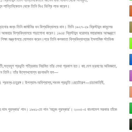
ব্দে শান্তিনিকেতন থেকে তিনি বিএ ডিগ্রি লাভ করেন।
ানোর জন্য তিনি জার্মানির বন বিশ্ববিদ্যালয়ে যান। তিনি ১৯২৭-২৯ খ্রিস্টাব্দে কাবুলের
হার বিশ্ববিদ্যালয়ে পড়াশোনা করেন। ১৯৩৫ খ্রিস্টাব্দে বরোদার মহারাজার আমন্ত্রণে
িক্ষা মন্ত্রণালয়ে যোগদান করেন।পরে তিনি কলকাতা বিশ্ববিদ্যালয়ের ইসলামিক স্টাডিজ
ী,সত্যযুগ প্রভৃতি পত্রিকায় নিয়মিত তাঁর লেখা প্রকাশ হত। বহু দেশ ভ্রমণের অভিজ্ঞতা,
রেছেন তিনি। তাঁর উল্লেখযোগ্য রচনাগুলি হল—
তি। প্রবন্ধ-চতুরঙ্গ। উপন্যাস-অবিশ্বাস্য,শবনম প্রভৃতি।ছোটোগল্প—চাচাকাহিনী,
সিংহ দাস পুরস্কার' পান। ১৯৬১-তে পান 'আনন্দ পুরস্কার'। ২০০৫-এ বাংলাদেশ সরকার তাঁকে