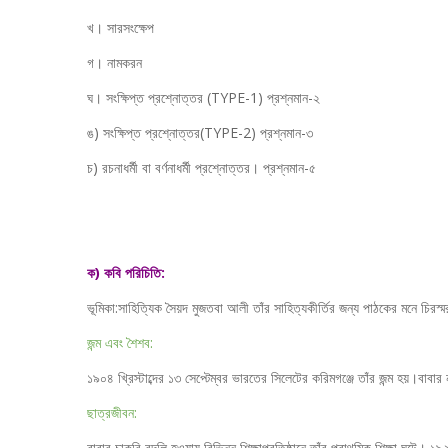
খ। সারসংক্ষেপ
গ। নামকরন
ঘ। সংক্ষিপ্ত প্রশ্নোত্তর (TYPE-1) প্রশ্নমান-২
ঙ) সংক্ষিপ্ত প্রশ্নোত্তর(TYPE-2) প্রশ্নমান-৩
চ) রচনাধর্মী বা বর্ণনাধর্মী প্রশ্নোত্তর। প্রশ্নমান-৫
ক) কবি পরিচিতি:
ভূমিকা:সাহিত্যিক সৈয়দ মুজতবা আলী তাঁর সাহিত্যকীর্তির জন্য পাঠকের মনে চিরস্
জন্ম এবং শৈশব:
১৯০৪ খ্রিস্টাব্দের ১৩ সেপ্টেম্বর ভারতের সিলেটের করিমগঞ্জে তাঁর জন্ম হয়।বাবার
ছাত্রজীবন:
বাবার চাকরি বদলি হওয়ায় বিভিন্ন শিক্ষাপ্রতিষ্ঠানে তাঁর প্রাথমিক শিক্ষা ঘটে। 