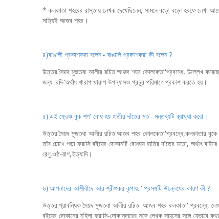
* কলকাতা শহরের রাস্তায় লেখক দেখেছিলেন, সামনে বড়ো বড়ো হরফে লেখা আছে 
সত্যিই আজব শহর।
৪)বাঙালী প্রকাশকরা বলেন'- বাঙালি প্রকাশকরা কী বলেন ?
উত্তর:সৈয়দ মুজতবা আলীর রচিত'আজব শহর কোলকেতা'প্রবন্ধে, উল্লেখ করেছেন য
জন্য 'রদ্দি'অর্থাৎ খারাপ খারাপ উপন্যাসও প্রচুর পরিমাণে প্রকাশ করতে হয়।
৫)'এই ফ্রেঞ্চ বুক শপ' বোধ হয় হাতীর দাঁতের মত'- মন্তব্যটি ব্যাখ্যা করো।
উত্তর:সৈয়দ মুজতবা আলীর রচিত'আজব শহর কোলকেতা'প্রবন্ধে,কলকাতার বুকে শ
তাঁর চোখে পড়া ফরাসি বইয়ের দোকানটি বোধহয় হাতির দাঁতের মতো, অর্থাৎ বাইর
রেণু,ওষ্ঠ-রাগ,ইত্যাদি।
৬)'আপনাদের আশীর্বাদে আর শ্রীগুরুর কৃপায়..' প্রসঙ্গটি উল্লেখের কারণ কী ?
উত্তর:প্রাবন্ধিক সৈয়দ মুজতবা আলীর রচিত 'আজব শহর কলকাতা' প্রবন্ধে, লেখক
বইয়ের দোকানের মহিলা ফরাসি-দোকানদারের সঙ্গে লেখক সাহসের সঙ্গে যেভাবে কথাবা