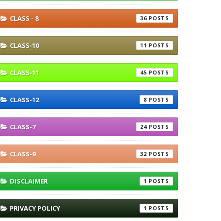
CLASS - 8
36
CLASS-10
11
CLASS-11
45
CLASS-12
8
CLASS-7
24
CLASS-9
32
DISCLAIMER
1
PRIVACY POLICY
1