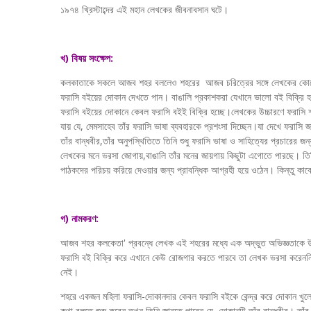
১৯৭৪ খ্রিস্টাব্দের এই মহান লেখকের জীবনাবসান ঘটে।
খ) বিষয় সংক্ষেপ:
কলকাতাকে সকলে আজব শহর বললেও শহরের আজব চরিত্রের সঙ্গে লেখকের কোনো পরিচয
ফরাসি বইয়ের দোকান দেখতে পান। বাঙালি প্রকাশকরা যেখানে ভালো বই বিক্রি হবে
ফরাসি বইয়ের দোকানে কেবল ফরাসি বইই বিক্রি হচ্ছে।লেখকের উচ্চারণে ফরাসি শ
যায় যে, মেমসাহেব তাঁর ফরাসি ভাষা ব্যবহারকে প্রশংসা দিচ্ছেন।যা দেখে ফরাসি 
তাঁর বান্ধবীর,তাঁর অনুপস্থিতিতে তিনি শুধু ফরাসি ভাষা ও সাহিত্যের প্রচারের
লেখকের মনে ভরসা জোগায়,বাঙালি তাঁর মনের জায়গায় কিছুটা এগোতে পারছে। তিনি
পাঠকদের পরিচয় করিয়ে দেওয়ার জন্য প্রাবন্ধিক আগ্রহী হয়ে ওঠেন। কিন্তু ক
গ) নামকরণ:
আজব শহর কলকেতা' প্রবন্ধে লেখক এই শহরের মধ্যে এক অদ্ভুত অভিজ্ঞতাকে উপ
ফরাসি বই বিক্রি করে এখানে কেউ রোজগার করতে পারবে তা লেখক ভরসা করেননি, 
নেই।
শহরে একজন মহিলা ফরাসি-দোকানদার কেবল ফরাসি বইকে কেন্দ্র করে দোকান খুলে
কথা বলতে শুরু করেন,তখন তিনি জানতে পারেন যে, দোকানটি তাঁর বান্ধবীর। তাঁর