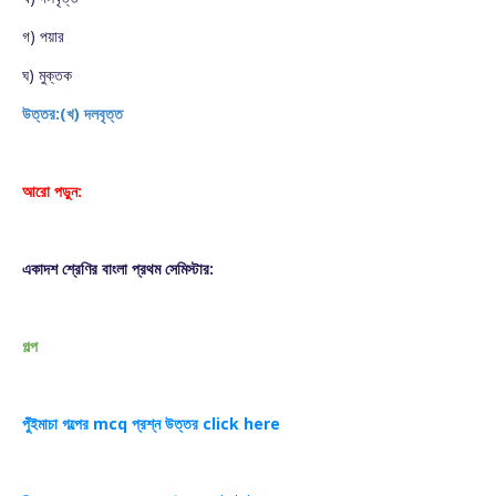
গ) পয়ার
ঘ) মুক্তক
উত্তর:(
খ) দলবৃত্ত
আরো পড়ুন:
একাদশ শ্রেণির বাংলা প্রথম সেমিস্টার:
গল্প
পুঁইমাচা গল্পের mcq প্রশ্ন উত্তর click here