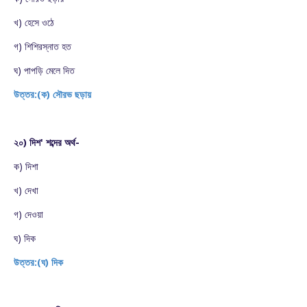
খ) হেসে ওঠে
গ) শিশিরস্নাত হত
ঘ) পাপড়ি মেলে দিত
উত্তর:(ক) সৌরভ ছড়ায়
২০) দিশ' শব্দের অর্থ-
ক) দিশা
খ) দেখা
গ) দেওয়া
ঘ) দিক
উত্তর:(ঘ) দিক