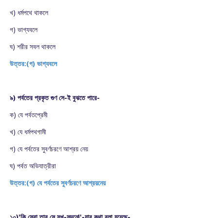
খ) ধর্মপথে থাকলে
গ) ভাগ্যবলে
ঘ) শরীর সবল থাকলে
উত্তর:(গ) ভাগ্যবলে
৯) পর্বতের প্রকৃত গুণ সে-ই বুঝতে পারে-
ক) যে পর্বতপ্রেমী
খ) যে ধর্মপথগামী
গ) যে পর্বতের সুবর্ণচরণে আশ্রয় নেয়
ঘ) পর্বত অভিযাত্রীরা
উত্তর:(গ) যে পর্বতের সুবর্ণচরণে আশ্রয়নেয়
১০)'কি সেবা তার সে সুখ-সদনে!'-যার কথা বলা হয়েছে-