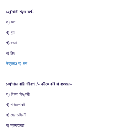
১২)‘বারি’ শব্দের অর্থ-
ক) জল
খ) গৃহ
গ)বেদনা
ঘ) বিন্দু
উত্তর:(ক) জল
১৩)'দানে বারি নদীরূপ..'- নদীকে কবি যা বলেছেন-
ক) বিমলা কিঙ্করী
খ) পতিতপাবনী
গ) স্রোতস্বিনী
ঘ) স্বচ্ছতোয়া