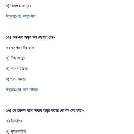
ঘ) বিহঙ্গকে আশ্রয়
উত্তর:(গ) অমৃত ফল
১৬) তরু-দল অমৃত ফল জোগান দেয়-
ক) বহু পরিচর্যার ফলে
খ) নিজ আনন্দে
গ) আপন ইচ্ছায়
ঘ) পরম আদরে
উত্তর:(ঘ) পরম আদরে
১৭) যে তরুদল পরম আদরে অমৃত ফলের জোগান দেয় তারা-
ক) দীর্ঘ-শির
খ) পুষ্পশোভিত