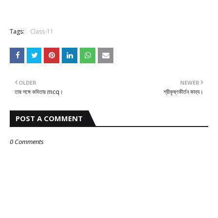
Tags:
Class-11
OLDER
NEWER
তার সঙ্গে কবিতার mcq।
শ্রীকৃষ্ণকীর্তন কাব্য।
POST A COMMENT
0 Comments