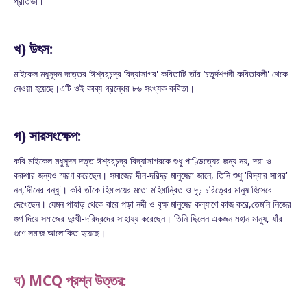
প্রতিভা।
খ) উৎস:
মাইকেল মধুসূদন দত্তের ‘ঈশ্বরচন্দ্র বিদ্যাসাগর' কবিতাটি তাঁর ‘চতুর্দশপদী কবিতাবলী' থেকে
নেওয়া হয়েছে।এটি ওই কাব্য গ্রন্থের ৮৬ সংখ্যক কবিতা।
গ) সারসংক্ষেপ:
কবি মাইকেল মধুসূদন দত্ত ঈশ্বরচন্দ্র বিদ্যাসাগরকে শুধু পাণ্ডিত্যের জন্য নয়, দয়া ও
করুণার জন্যও স্মরণ করেছেন। সমাজের দীন-দরিদ্র মানুষেরা জানে, তিনি শুধু 'বিদ্যার সাগর'
নন,'দীনের বন্ধু'। কবি তাঁকে হিমালয়ের মতো মহিমান্বিত ও দৃঢ় চরিত্রের মানুষ হিসেবে
দেখেছেন। যেমন পাহাড় থেকে ঝরে পড়া নদী ও বৃক্ষ মানুষের কল্যাণে কাজ করে,
তেমনি নিজের
গুণ দিয়ে সমাজের দুঃখী-দরিদ্রদের সাহায্য করেছেন। তিনি ছিলেন একজন মহান মানুষ, যাঁর
গুণে সমাজ আলোকিত হয়েছে।
ঘ) MCQ প্রশ্ন উত্তর: