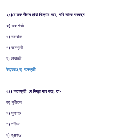
২০)যে তরু শীতল ছায়া বিস্তার করে, কবি তাকে বলেছেন-
ক) তরুশ্রেষ্ঠ
খ) তরুবাজ
গ) বনেশ্বরী
ঘ) ছায়াময়ী
উত্তর:(গ) বনেশ্বরী
২৪) ‘বনেশ্বরী' যে নিদ্রা দান করে, তা-
ক) সুশীতল
খ) সুশান্ত
গ) পরিমল
ঘ) প্রাণহরা