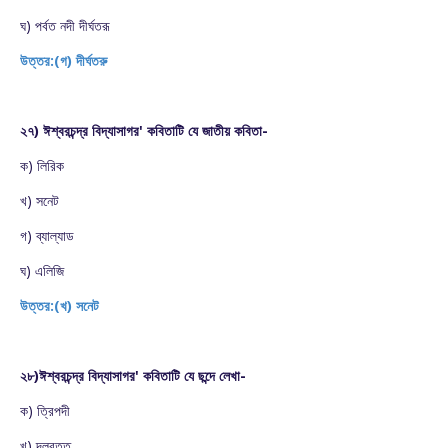
ঘ) পর্বত নদী দীর্ঘতরূ
উত্তর:(গ) দীর্ঘতরু
২৭) ঈশ্বরচন্দ্র বিদ্যাসাগর' কবিতাটি যে জাতীয় কবিতা-
ক) লিরিক
খ) সনেট
গ) ব্যাল্যাড
ঘ) এলিজি
উত্তর:(খ) সনেট
২৮)ঈশ্বরচন্দ্র বিদ্যাসাগর' কবিতাটি যে ছন্দে লেখা-
ক) ত্রিপদী
খ) দলবৃত্ত