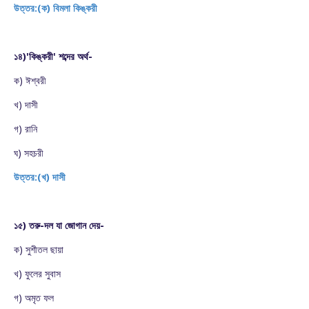
উত্তর:(ক) বিমলা কিঙ্করী
১৪)'কিঙ্করী' শব্দের অর্থ-
ক) ঈশ্বরী
খ) দাসী
গ) রানি
ঘ) সহচরী
উত্তর:(খ) দাসী
১৫) তরু-দল যা জোগান দেয়-
ক) সুশীতল ছায়া
খ) ফুলের সুবাস
গ) অমৃত ফল