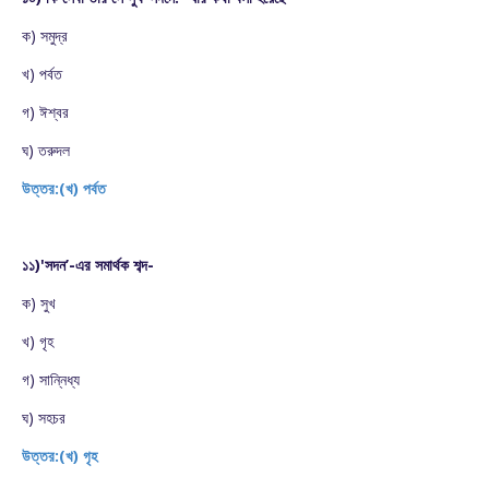
ক) সমুদ্র
খ) পর্বত
গ) ঈশ্বর
ঘ) তরুদল
উত্তর:(খ) পর্বত
১১)'সদন’-এর সমার্থক শব্দ-
ক) সুখ
খ) গৃহ
গ) সান্নিধ্য
ঘ) সহচর
উত্তর:(খ) গৃহ