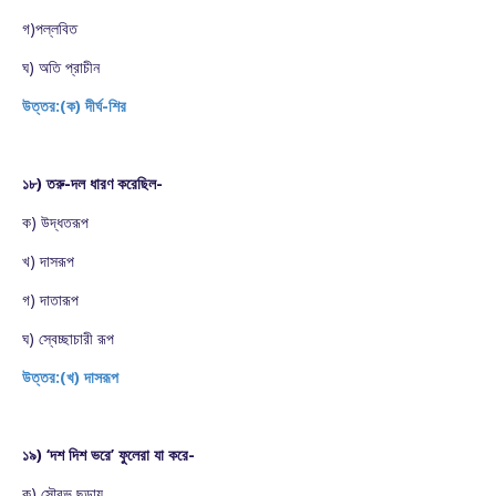
গ)পল্লবিত
ঘ) অতি প্রাচীন
উত্তর:(ক) দীর্ঘ-শির
১৮) তরু-দল ধারণ করেছিল-
ক) উদ্ধতরূপ
খ) দাসরূপ
গ) দাতারূপ
ঘ) স্বেচ্ছাচারী রূপ
উত্তর:(খ) দাসরূপ
১৯) ‘দশ দিশ ভরে’ ফুলেরা যা করে-
ক) সৌরভ ছড়ায়