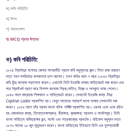
ক) কবি পরিচিতি:
খ) উৎস:
গ) সারসংক্ষেপ:
ঘ) MCQ প্রশ্ন উত্তর
ক
) কবি পরিচিতি:
১৮২৪ খ্রিস্টাব্দে যশোহর জেলার সাগরদাঁড়ি গ্রামে কবি মধুসূদনের জন্ম। পিতা রাজ নারায়ণ
দত্ত যখন সপরিবারে কলকাতায় চলে আসেন। তখন কবির বয়স ৭ বছর।১৮৩৩ খ্রিস্টাব্দে
কবি হিন্দু কলেজে পড়াশোনা করেন। এখানেই তিনি ইংরেজি ভাষায় সাহিত্যচর্চা শুরু করেন এবং
পরে খ্রিস্টধর্ম গ্রহণ করে বিশপস কলেজে গ্রিক,লাতিন, হিব্রু ও সংস্কৃত ভাষা শেখেন।
১৮৪৮ সালে মাদ্রাজে শিক্ষকতা ও সাহিত্যচর্চা করেন। সেখানেই ইংরেজি কাব্য
The
Captive Ladie
প্রকাশিত হয়। বেথুন সাহেবের পরামর্শে বাংলা ভাষায় লেখালেখি শুরু
করেন। ১৮৫৯ সালে তাঁর প্রথম বাংলা নাটক
শর্মিষ্ঠা
প্রকাশিত হয়। এরপর একে একে রচিত
হয়
মেঘনাদবধ কাব্য
,
তিলোত্তমাসম্ভব
,
বীরাঙ্গনা
,
ব্রজাঙ্গনা
, প্রহসন ও সনেটসমূহ। তিনি
বাংলা সাহিত্যে অমিত্রাক্ষর ছন্দ, সনেট এবং পত্রকাব্যের প্রবর্তক। মাইকেল মধুসূদন দত্ত
১৮৭৩ সালের ২৯ জুন মৃত্যুবরণ করেন। বাংলা সাহিত্যের ইতিহাসে তিনি এক যুগান্তকারী