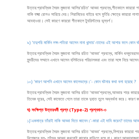
উত্তর:প্রাবন্ধিক সৈয়দ মুজতবা আলির'রচিত' আড্ডা প্রবন্ধে,শীতকালে কায়রো শ
নাকি যক্ষ্মা রোগও সারিয়ে দেয়। পিরামিডের বাইরে বসে ফুর্তির ক্ষেত্রে কায়রো 
আবহাওয়া। সেই কারণে কায়রো শীতকালে ট্যুরিস্টদের ভূস্বর্গ।
৯) 'তদুপরি মার্কিন লক্ষ-পতিরা আসেন নানা ধান্দায়'-তাদের এই আশার ফলে কোন ঘ
উত্তর:প্রাবন্ধিক সৈয়দ মুজতবা আলির রচিত 'আড্ডা' প্রবন্ধে, মার্কিন ধনকুবে
সুন্দরীদের সম্মানে এখানে আসেন হলিউডের পরিচালকরা এবং তারা সঙ্গে নিয়ে আস
১০) 'কারণ আপনি এখানে আসেন কালেভদ্রে।'- কোন ঘটনার কথা বলা হয়েছে ?
উত্তর:প্রাবন্ধিক সৈয়দ মুজতবা আলির রচিত 'আড্ডা'প্রবন্ধে,আড্ডার শহর কায
তিনেক দূরের, সেই কাফেতে গেলে তারা তাকে দুহাত তুলে অভ্যর্থনা করে। কারণ কাল
ঘ) সংক্ষিপ্ত উত্তরধর্মী প্রশ্ন (Type-2) প্রশ্নমান-৩
১)'একমাত্র তাঁরাই নাকি আড্ডা দিতে জানেন।'-কারা এই দাবি করেন? তাদের আড্
উত্তর:প্রাবন্ধিক সৈয়দ মুজতবা আলির রচিত 'আড্ডা' প্রবন্ধে,মিশরের কায়রো শহ
বিশেষত্ব হল- তাঁদের আড্ডা কখনোই কারোর বাড়িতে বসে না। কারণ,আড্ডাবাজরা ম