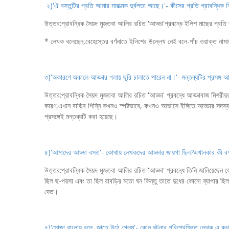
২)'ঐ বস্তুটির প্রতি আমার মারাত্মক দুর্বলতা আছে।'- কীসের প্রতি প্রাবন্ধিক
উত্তর:প্রাবন্ধিক সৈয়দ মুজতবা আলির রচিত 'আড্ডা'প্রবন্ধে ইলিশ মাছের প্রতি 
* লেখক বলেছেন,বেহেস্তের বর্ণনাতে ইলিশের উল্লেখ নেই বলে-পাঁচ ওয়াক্ত নামাজ 
৩)'অকারণে অকালে আড্ডার গলায় ছুরি চালাতে পারেন না।'- মন্তব্যটির প্রসঙ্
উত্তর:প্রাবন্ধিক সৈয়দ মুজতবা আলির রচিত 'আড্ডা' প্রবন্ধে আড্ডাবাজ মিশরীয
কারণ,এখান বাড়ির গিন্নি কখনও স্পষ্টভাবে, কখনও আভাসে ইঙ্গিতে আড্ডার সদস্যরা
প্রসঙ্গেই মন্তব্যটি করা হয়েছে।
৪)'আমাদের আড্ডা বসত'- কোথায় লেখকদের আড্ডার জায়গা ছিল?এখানকার কী বর্
উত্তর:প্রাবন্ধিক সৈয়দ মুজতবা আলির রচিত 'আড্ডা' প্রবন্ধে তিনি জানিয়েছেন
ছিল ছ-পয়সা এবং তা ছিল রাবড়ির মতো ঘন কিন্তু তাতে দুধের কোনো ব্যাপার ছ
যেত।
৫)'সোজা বাংলায় বলে, জাতে উঠে গেলুম'- কোন ঘটনার পরিপ্রেক্ষিতে লেখক এ ক