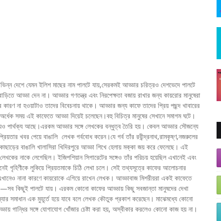
র বিভিন্ন দেশে যেমন ইলিশ মাছের নাম পালটে যায়,সেরকমই আড্ডার চরিত্রও দেশভেদে পালটে
়িতে আড্ডা দেন না। আড্ডার গণতন্ত্র এবং নিরপেক্ষতা বজায় রাখার জন্য কায়রোর মানুষেরা
ির কারণ না হওয়াটাও তাদের বিবেচনায় থাকে। আড্ডার জন্য কাফে তাদের প্রিয় পছন্দ খাবারের
অর্ধেক সময় এই কাফেতে আড্ডা দিয়েই চলেছেন।বহু বিচিত্র মানুষের সেখানে সমাগম ঘটে।
 পার্থক্য আছে।এরকম আড্ডার সঙ্গে লেখকের বন্ধুত্ব তৈরি হয়। কেবল আড্ডার সৌজন্যে
য়তার খবর পেয়ে বাঙালি লেখক গর্ববোধ করেন।যে গর্ব তাঁর রবীন্দ্রনাথ,রামকৃষ্ণ,নজরুলের
 কাছাড়ের বাঙালি খালাসিরা খিদিরপুরে আড্ডা শিখে হেলায় মক্কা জয় করে ফেলেছে। এই
 লেখকের নাকে লেগেছিল। ইজিপশিয়ান সিগারেটের সঙ্গেও তাঁর পরিচয় হয়েছিল এখানেই এবং
নেই গৃহিণীকে লুকিয়ে প্রিয়তমাকে চিঠি লেখা চলে। সেই তথ্যসূত্রে কাফের আলোচনার
়। এখানেও নানা কারণে কায়রোকে এগিয়ে রাখেন লেখক। আড্ডাবাজ মিশরীয়রা একই কাফেতে
়—সব কিছুই পালটে যায়। এরকম কোনো কাফের আড্ডায় কিছু সবজান্তা মানুষদের দেখা
স্যার সমাধান এক মুহূর্তে হয়ে যাবে বলে লেখক কৌতুক প্রকাশ করেছেন। মাঝেমধ্যে কোনো
ডায় গান্ধির সঙ্গে যোগাযোগ খোঁজার চেষ্টা করা হয়, অস্বীকার করলেও কোনো কাজ হয় না।