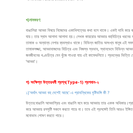
খ)নামকরণ:
বাঙালিরা আড্ডা বিষয়ে নিজেদের একাধিপত্যের কথা বলে থাকে। একই দাবি কর
যায়। তার স্বাদ আলাদা আলাদা হয়। লেখক কায়রোর আড্ডার বহুবিচিত্র ধরনের 
তামাক ও অন্যান্য নেশার ব্যবস্থাও থাকে। বিভিন্ন জাতির অসংখ্য মানুষ এই সমস্
তামাকসজ্জা, আড্ডাবাজদের বিচিত্র এবং নিজস্ব স্বভাব, স্থানভেদে বিভিন্ন আড্ডার 
জনজীবনের খণ্ডচিত্র যেন খুঁজে পাওয়া যায় এই কাফেগুলিতে। প্রবন্ধের ভিত্তি
‘আড্ডা’।
গ) সংক্ষিপ্ত উত্তরধর্মী প্রশ্ন(Type-1) প্রশমান-২
১)'অর্থাৎ আড্ডা বহু দেশেই আছে'-এ প্রাবন্ধিকের দৃষ্টিভঙ্গি কী ?
উত্তর:বাঙালি আড্ডাপ্রিয় এবং বাঙালি মনে করে আড্ডায় তার একক অধিকার।প্র
করে আড্ডায় রসসৃষ্টি সকলে করতে পারে না। তবে এই প্রসঙ্গেই তিনি আরও ইঙ্গিত 
মনোভাব পোষণ করতে পারে।