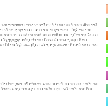
ে কায়রোর আড্ডাবাজরাও। আসলে এক একটি দেশে ইলিশ মাছের মতোই আড্ডার চরিত্র পালটে
কথা এই প্রবন্ধে তুলে ধরেছেন। এখানে আড্ডা হয় মূলত কাফেতে। কিছুটা আড়াল করে
ত আড্ডায় দেখা য়ায়।এইরকম আড্ডাই হয়ে যায় প্রেমিকার কাছে প্রেমিকের গুপ্ত ঠিকানায়।
কিছু পুঙ্খানুপুঙ্খ রসসিদ্ধ বর্ণনা লেখক দিয়েছেন তাঁর ‘আড্ডা' প্রবন্ধে। মিশরের
 থেকে নির্মাণ সব কিছুই আড্ডাকেন্দ্রিক। তাই প্রবন্ধের নামকরণও সঠিকভাবেই লেখক রেখেছেন
াবন্ধিক সৈয়দ মুজতবা আলী দেখিয়েছেন যে,আড্ডা বহু দেশেই আছে তবে হয়তো বাঙালির মতো
দিয়েছেন যে, অন্য দেশের মানুষরা আবার বাঙালির রান্নার মতোই বাঙালির আড্ডা নিয়েও