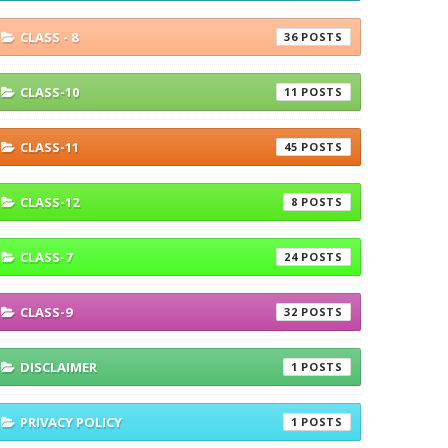
CLASS - 8
36
CLASS-10
11
CLASS-11
45
CLASS-12
8
CLASS-7
24
CLASS-9
32
DISCLAIMER
1
PRIVACY POLICY
1