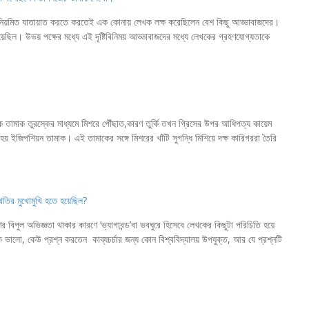
এ নিয়মিত যাতায়াত করতে করতেই এক কোনায় লেখক লক্ষ করেছিলেন বেশ কিছু আড্ডাবাজদের।
ছিল। উভয় পক্ষের মধ্যে এই দৃষ্টিবিনিময় আড্ডাবাজদের মধ্যে লেখকের গ্রহণযোগ্যতাকে
িক তামাক তুরস্কের মাধ্যমে মিশরে পৌঁছাত,কারণ তুর্কি তখন গ্রিসের উপর আধিপত্য কায়েম
 ইজিপশিয়ন তামাক। এই তামাকের সঙ্গে মিশরের খাঁটি সুগন্ধি মিশিয়ে দক্ষ কারিগররা তৈরি
তির মুখোমুখি হতে হয়েছিল?
 বিপুল অভিজ্ঞতা থাকার কারণে ‘ভ্যাগাবন্ড’বা ভবঘুরে হিসেবে লেখকের কিছুটা পরিচিতি হয়ে
ভালো, কেউ প্রশ্ন করতেন কাব্যচর্চার জন্য কোন বিশ্ববিদ্যালয় উপযুক্ত, আর যে প্রশ্নটি