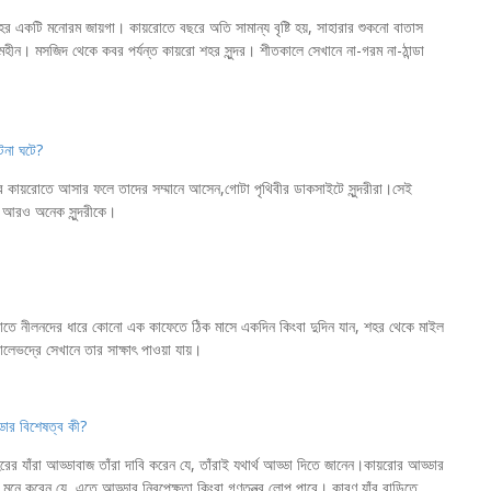
হর একটি মনোরম জায়গা। কায়রোতে বছরে অতি সামান্য বৃষ্টি হয়, সাহারার শুকনো বাতাস
লাগামহীন। মসজিদ থেকে কবর পর্যন্ত কায়রো শহর সুন্দর। শীতকালে সেখানে না-গরম না-ঠান্ডা
টনা ঘটে?
রদের কায়রোতে আসার ফলে তাদের সম্মানে আসেন,গোটা পৃথিবীর ডাকসাইটে সুন্দরীরা।সেই
েন আরও অনেক সুন্দরীকে।
়রোতে নীলনদের ধারে কোনো এক কাফেতে ঠিক মাসে একদিন কিংবা দুদিন যান, শহর থেকে মাইল
েভদ্রে সেখানে তার সাক্ষাৎ পাওয়া যায়।
ডার বিশেষত্ব কী?
রের যাঁরা আড্ডাবাজ তাঁরা দাবি করেন যে, তাঁরাই যথার্থ আড্ডা দিতে জানেন।কায়রোর আড্ডার
নে করেন যে, এতে আড্ডার নিরপেক্ষতা কিংবা গণতন্ত্র লোপ পাবে। কারণ যাঁর বাড়িতে