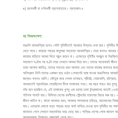
ঙ) রচনাধর্মী বা বর্ণনাধর্মী প্রশ্নোত্তর। প্রশ্নমান-৫
ক) বিষয়সংক্ষেপ:
বাঙালি আড্ডাপ্রিয় হলেও গোটা পৃথিবীতেই আড্ডার বিস্তার দেখা য়ায়। পৃথিবী
যেতে পারে। কায়রো শহরের মানুষেরা অত্যন্ত আড্ডাপ্রিয়। তারা কখনও কারোর বাড
কারোর বাড়িতে আড্ডা দিতে পছন্দ করেন না। এক্ষেত্রে গৃহিণীর অপছন্দ বা বিরক্ত
সহযোগে ঘণ্টার পর ঘণ্টা তারা সেখানে আড্ডা দিয়ে যান। তাদের অনেকেরই জীবন 
তারা আলাদা জাতির, তাদের সত্তার ধরন আলাদা এবং তাদের কাজের জগতের মধ্যেও
অতিদ্রুত তিনি তাদের একজন হয়ে ওঠেন।সেখানেই হজে যাওয়া বাঙালিদের আড্ডাপ্রি
জন্যেও কখনও হয়নি। কৌতুক করে লেখক বলেছেন, শ্রীহট্ট, নোয়াখালি, চট্টগ্রাম,
আড্ডাতেই প্রাবন্ধিক পেয়েছিলেন টিকে তামাকের গন্ধ। বহু বছর পরেও যার খুশবু
তাঁর মনে হয়েছিল যে, এই তামাকের খুশবু এক রহস্য ঢাকা ইন্দ্রজালের মতোই।এখা
গতিপথ পালটে যায়। বিভিন্ন দেশের রমণীদের সৌন্দর্যের তারতম্য বিচার শুরু হয
জীবন কাটান না। কাফে আড্ডার ধরন, আড্ডার সদস্যদের চরিত্র, আলোচনার বিষয
যায়। এদেরকে কোনো বড়ো শহরের বড়ো কর্তা বানিয়ে দেওয়া হলে পৃথিবীর সব সম
কাফেতে গেলে সেখানে অভ্যর্থনার বহর বেড়ে যায়। গান্ধির দেশের লোক জানলে আড্
আড্ডাবাজরা নিজেদের মেজাজেই থেকে যান।