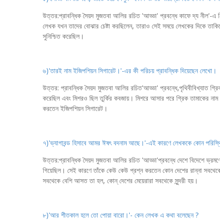
উত্তর:প্রাবন্ধিক সৈয়দ মুজতবা আলির রচিত 'আড্ডা' প্রবন্ধে কাফে দ্য নীল'-
লেখক যখন তাদের বোঝার চেষ্টা করছিলেন, তারাও সেই সময়ে লেখকের দিকে তাকিয়ে
সুনিশ্চিত করেছিল।
৬)'তারই নাম ইজিপশিয়ন সিগারেট।'-এর কী পরিচয় প্রাবন্ধিক দিয়েছেন লেখো।
উত্তর: প্রাবন্ধিক সৈয়দ মুজতবা আলির রচিত'আড্ডা' প্রবন্ধে,পৃথিবীবিখ্যাত গ্র
করেছিল এবং মিশরও ছিল তুর্কির কবজায়। মিশরে আসার পরে গ্রিক তামাকের নাম হয়
করতেন ইজিপশিয়ন সিগারেট।
৭)'ভ্যাগাবন্ড হিসাবে আমর ঈষৎ বদনাম আছে।'-এই কারণে লেখককে কোন পরিস্থি
উত্তর:প্রাবন্ধিক সৈয়দ মুজতবা আলির রচিত 'আড্ডা'প্রবন্ধে দেশে বিদেশে ভ্রমণের
গিয়েছিল। সেই কারণে তাঁকে কেউ কেউ প্রশ্ন করতেন কোন দেশের রান্না সবথেকে 
সবথেকে বেশি আসত তা হল, কোন্ দেশের মেয়েরারা সবথেকে সুন্দরী হয়।
৮)'আর শীতকাল হলে তো পোয়া বারো।'- কেন লেখক এ কথা বলেছেন ?