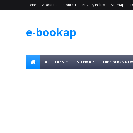
Home
About us
Contact
Privacy Policy
Sitemap
D
e-bookap
ALL CLASS
SITEMAP
FREE BOOK D