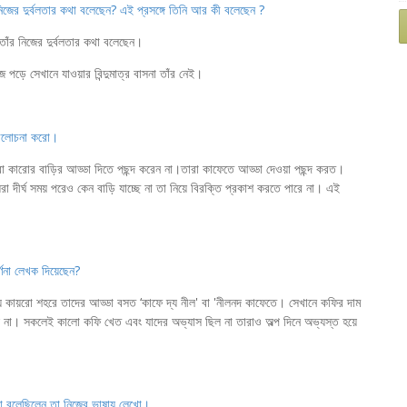
 নিজের দুর্বলতার কথা বলেছেন? এই প্রসঙ্গে তিনি আর কী বলেছেন ?
তাঁর নিজের দুর্বলতার কথা বলেছেন।
পড়ে সেখানে যাওয়ার বিন্দুমাত্র বাসনা তাঁর নেই।
গ আলোচনা করো।
়রা কারোর বাড়ির আড্ডা দিতে পছন্দ করেন না।তারা কাফেতে আড্ডা দেওয়া পছন্দ করত।
 দীর্ঘ সময় পরেও কেন বাড়ি যাচ্ছে না তা নিয়ে বিরক্তি প্রকাশ করতে পারে না। এই
ণনা লেখক দিয়েছেন?
 যে কায়রো শহরে তাদের আড্ডা বসত ‘কাফে দ্য নীল' বা 'নীলনদ কাফেতে। সেখানে কফির দাম
িল না। সকলেই কালো কফি খেত এবং যাদের অভ্যাস ছিল না তারাও অল্প দিনে অভ্যস্ত হয়ে
থা বলেছিলেন তা নিজের ভাষায় লেখো।