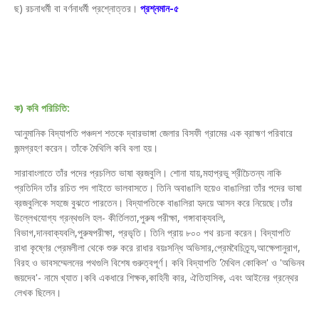
ছ) রচনাধর্মী বা বর্ণনাধর্মী প্রশ্নোত্তর।
প্রশ্নমান-৫
ক) কবি পরিচিতি:
আনুমানিক বিদ্যাপতি পঞ্চদশ শতকে দ্বারভাঙ্গা জেলার বিসফী গ্রামের এক ব্রাহ্মণ পরিবারে
জন্মগ্রহণ করেন। তাঁকে মৈথিলি কবি বলা হয়।
সারাবাংলাতে তাঁর পদের প্রচলিত ভাষা ব্রজবুলি। শোনা যায়,মহাপ্রভু শ্রীচৈতন্য নাকি
প্রতিদিন তাঁর রচিত পদ গাইতে ভালবাসতে। তিনি অবাঙালি হয়েও বাঙালিরা তাঁর পদের ভাষা
ব্রজবুলিকে সহজে বুঝতে পারতেন। বিদ্যাপতিকে বাঙালিরা হৃদয়ে আসন করে নিয়েছে।তাঁর
উল্লেখযোগ্য গ্রন্থগুলি হল- কীর্তিলতা,পুরুষ পরীক্ষা, গঙ্গাবাক্যবলি,
বিভাগ,দানবাক্যবলি,পুরুষপরীক্ষা, প্রভৃতি। তিনি প্রায় ৮০০ পথ রচনা করেন। বিদ্যাপতি
রাধা কৃষ্ণের প্রেমলীলা থেকে শুরু করে রাধার বয়ঃসন্ধি অভিসার,প্রেমবৈচিত্র্য,আক্ষেপানুরাগ,
বিরহ ও ভাবসম্মেলনের পথগুলি বিশেষ গুরুত্বপূর্ণ। কবি বিদ্যাপতি 'মৈথিল কোকিল' ও 'অভিনব
জয়দেব'- নামে খ্যাত।কবি একধারে শিক্ষক,কাহিনী কার, ঐতিহাসিক, এবং আইনের গ্রন্থের
লেখক ছিলেন।