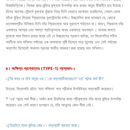
বিষয়ভিত্তিক। নিজের হৃদয়-মন্দিরে কৃষ্ণকে উপলব্ধি করে রাধার আনন্দ সীমাহীন হয়ে উঠেছে।
চাঁদের আলোর সৌন্দর্যে কৃষ্ণকে খুঁজতে গিয়ে তিনি যেভাবে আশাহত হয়েছিলেন, সেখান থেকে
তাঁকে মুক্তি দিয়েছে প্রিয়তমের মুখসৌন্দর্যের দর্শন। উচ্ছ্বসিত রাধা বলেছেন যে, কোনো
রত্নসামগ্রীর বিনিময়ে তিনি তাঁর প্রিয়তমকে আর দূরদেশে পাঠাবেন না। কারণ, প্রিয়তম তাঁর
একমাত্র আশ্রয় এবং সমস্ত প্রতিকূলতার মধ্যে একমাত্র অবলম্বন । ভাবময় জগতে
কৃষ্ণের সঙ্গে মিলনে রাধার মধ্যে এই যে উচ্ছ্বাসের প্রকাশ ঘটেছে, তা বিদ্যাপতির পঠিত
পদটিকে ভাব সম্মিলন পর্যায়ের এক অসামান্য সৃষ্টি হিসেবে গড়ে তুলেছে এবং সেই পর্যায়ের
অন্তর্গত হিসেবেই সংকলন গ্রন্থে পদটির নামকরণ করা হয়েছে ভাব সম্মিলন।
ঙ। সংক্ষিপ্ত প্রশ্নোত্তর (TYPE-1) প্রশ্নমান-২
১)'কি কহব রে সখি আনন্দ ওর।'-কে মন্তব্যটিকরেছেন? 'ওর' শব্দের অর্থ কী?
উত্তর: বিদ্যাপতি রচিত 'ভাব সম্মিলন' পদে শ্রীরাধা উপরিউক্ত মন্তব্যটি করেছেন।
* 'ওর' শব্দের অর্থ সীমা। অর্থাৎ রাধা চিরদিনের জন্য শ্রীকৃষ্ণকে তাঁর মনের মন্দিরে উপলব্ধি
করেছেন এবং সেই কারণে বলেছেন যে, তাঁর আনন্দের কোন সীমা নেই।
২)'চিরদিনে মাধব মন্দিরে মোর।'- মন্তব্যটি ব্যাখ্যা করো।