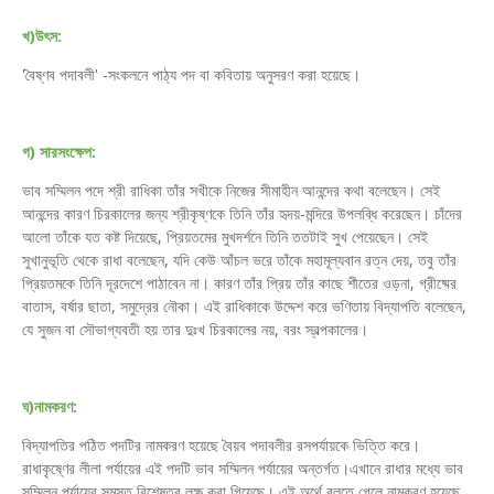
খ)উৎস:
'বৈষ্ণব পদাবলী' -সংকলনে পাঠ্য পদ বা কবিতায় অনুসরণ করা হয়েছে।
গ) সারসংক্ষেপ:
ভাব সম্মিলন পদে শ্রী রাধিকা তাঁর সখীকে নিজের সীমাহীন আনন্দের কথা বলেছেন। সেই
আনন্দের কারণ চিরকালের জন্য শ্রীকৃষ্ণকে তিনি তাঁর হৃদয়-মন্দিরে উপলব্ধি করেছেন। চাঁদের
আলো তাঁকে যত কষ্ট দিয়েছে, প্রিয়তমের মুখদর্শনে তিনি ততটাই সুখ পেয়েছেন। সেই
সুখানুভূতি থেকে রাধা বলেছেন, যদি কেউ আঁচল ভরে তাঁকে মহামূল্যবান রত্ন দেয়, তবু তাঁর
প্রিয়তমকে তিনি দূরদেশে পাঠাবেন না। কারণ তাঁর প্রিয় তাঁর কাছে শীতের ওড়না, গ্রীষ্মের
বাতাস, বর্ষার ছাতা, সমুদ্রের নৌকা। এই রাধিকাকে উদ্দেশ করে ভণিতায় বিদ্যাপতি বলেছেন,
যে সুজন বা সৌভাগ্যবতী হয় তার দুঃখ চিরকালের নয়, বরং স্বল্পকালের।
ঘ)নামকরণ:
বিদ্যাপতির পঠিত পদটির নামকরণ হয়েছে বৈয়ব পদাবলীর রসপর্যায়কে ভিত্তি করে।
রাধাকৃষ্ণের লীলা পর্যায়ের এই পদটি ভাব সম্মিলন পর্যায়ের অন্তর্গত।এখানে রাধার মধ্যে ভাব
সম্মিলন পর্যায়ের সমস্ত বিশেষত্ব লক্ষ করা গিয়েছে। এই অর্থে বলতে গেলে নামকরণ হয়েছে