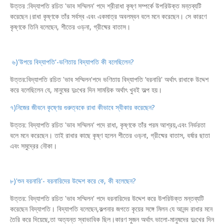
উত্তর :বিদ্যাপতি রচিত 'ভাব সম্মিলন' পদে শ্রীরাধা কৃষ্ণ সম্পর্কে উপরিউক্ত মন্তব্যটি
করেছেন।রাধা কৃষ্ণকে তাঁর সর্বস্ব এবং একমাত্র অবলম্বন বলে মনে করেছেন। সে কারণে
কৃষ্ণকে তিনি বলেছেন, শীতের ওড়না, গ্রীষ্মের বাতাস।
৬)'উপয়ে বিদ্যাপতি'-ভণিতায় বিদ্যাপতি কী বলেছিলেন?
উত্তর:বিদ্যাপতি রচিত 'ভাব সম্মিলন'পদে ভণিতায় বিদ্যাপতি ‘বরনারি' অর্থাৎ রাধাকে উদ্দেশ
করে বলেছিলেন যে, মানুষের দুঃখের দিন সাময়িক অর্থাৎ খুবই অল্প হয়।
৭)নিজের জীবনে কৃষ্ণের গুরুত্বকে রাধা কীভাবে স্বীকার করেছেন?
উত্তর: বিদ্যাপতি রচিত 'ভাব সম্মিলন' পদে রাধা, কৃষ্ণকে তাঁর পরম আশ্রয়,এবং নির্ভরতা
বলে মনে করেছেন। তাই রাধার কাছে কৃষ্ণ হলেন শীতের ওড়না, গ্রীষ্মের বাতাস, বর্ষার ছাতা
এবং সমুদ্রের নৌকা।
৮)'শুন বরনারি'- বরনারিদের উদ্দেশ করে কে, কী বলেছেন?
উত্তর: বিদ্যাপতি রচিত 'ভাব সম্মিলন' পদে বরনারিদের উদ্দেশ করে উপরিউক্ত মন্তব্যটি
করেছেন বিদ্যাপতি। বিদ্যাপতি বলেছেন,কল্পনার জগতে কৃয়ের সঙ্গে মিলন যে আনন্দ রাধার মনে
তৈরি করে দিয়েছে,তা অত্যন্ত স্বাভাবিক ছিল।কারণ সুজন অর্থাৎ ভালো-মানুষদের দুঃখের দিন