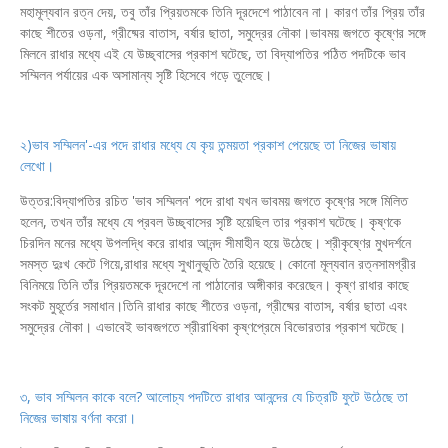
মহামূল্যবান রত্ন দেয়, তবু তাঁর প্রিয়তমকে তিনি দূরদেশে পাঠাবেন না। কারণ তাঁর প্রিয় তাঁর
কাছে শীতের ওড়না, গ্রীষ্মের বাতাস, বর্ষার ছাতা, সমুদ্রের নৌকা।ভাবময় জগতে কৃষ্ণের সঙ্গে
মিলনে রাধার মধ্যে এই যে উচ্ছ্বাসের প্রকাশ ঘটেছে, তা বিদ্যাপতির পঠিত পদটিকে ভাব
সম্মিলন পর্যায়ের এক অসামান্য সৃষ্টি হিসেবে গড়ে তুলেছে।
২)ভাব সম্মিলন'-এর পদে রাধার মধ্যে যে কৃয় তন্ময়তা প্রকাশ পেয়েছে তা নিজের ভাষায়
লেখো।
উত্তর:বিদ্যাপতির রচিত 'ভাব সম্মিলন' পদে রাধা যখন ভাবময় জগতে কৃষ্ণের সঙ্গে মিলিত
হলেন, তখন তাঁর মধ্যে যে প্রবল উচ্ছ্বাসের সৃষ্টি হয়েছিল তার প্রকাশ ঘটেছে। কৃষ্ণকে
চিরদিন মনের মধ্যে উপলদ্ধি করে রাধার আনন্দ সীমাহীন হয়ে উঠেছে। শ্রীকৃষ্ণের মুখদর্শনে
সমস্ত দুঃখ কেটে গিয়ে,রাধার মধ্যে সুখানুভূতি তৈরি হয়েছে। কোনো মূল্যবান রত্নসামগ্রীর
বিনিময়ে তিনি তাঁর প্রিয়তমকে দূরদেশে না পাঠানোর অঙ্গীকার করেছেন। কৃষ্ণ রাধার কাছে
সংকট মুহূর্তের সমাধান।তিনি রাধার কাছে শীতের ওড়না, গ্রীষ্মের বাতাস, বর্ষার ছাতা এবং
সমুদ্রের নৌকা। এভাবেই ভাবজগতে শ্রীরাধিকা কৃষ্ণপ্রেমে বিভোরতার প্রকাশ ঘটেছে।
৩, ভাব সম্মিলন কাকে বলে? আলোচ্য পদটিতে রাধার আনন্দের যে চিত্রটি ফুটে উঠেছে তা
নিজের ভাষায় বর্ণনা করো।