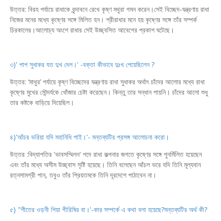
উত্তর: বিরহ পর্যায়ে রাধাকে বৃন্দাবনে রেখে কৃষ্ণ মথুরা গমন করেন।সেই বিচ্ছেদ-যন্ত্রণায় রাধা
নিজের মনের মধ্যে কৃষ্ণের সঙ্গে মিলিত হন। শ্রীরাধার মনে হয় কৃষ্ণের সঙ্গে তাঁর সম্পর্ক
চিরকালের।আলোচ্য অংশে রাধার সেই উচ্ছ্বসিত আবেগের প্রকাশ ঘটেছে।
৩)' পাপ সুধাকর যত দুখ দেল।' -বক্তা কীভাবে দুঃখ পেয়েছিলেন ?
উত্তর: ‘মাথুর’ পর্যায়ে কৃষ্ণ বিচ্ছেদের যন্ত্রণায় রাধা সুধাকর অর্থাৎ চাঁদের আলোর মধ্যে রাধা
কৃষ্ণের মুখের সৌন্দর্যকে খোঁজার চেষ্টা করেছেন। কিন্তু তার সন্ধান পায়নি। চাঁদের আলো শুধু
তার কষ্টকে বাড়িয়ে দিয়েছিল।
৪)'আঁচর ভরিয়া যদি মহানিধি পাই।'- মন্তব্যটির প্রসঙ্গ আলোচনা করো।
উত্তর :বিদ্যাপতির 'ভাবসম্মিলন' পদে রাধা কল্পনার জগতে কৃষ্ণের সঙ্গে পুনর্মিলিত হয়েছেন
এবং তাঁর মধ্যে অসীম উচ্ছ্বাস সৃষ্টি হয়েছে। তিনি বলেছেন আঁচল ভরে যদি তিনি মূল্যবান
রত্নসামগ্রী পান, তবুও তাঁর প্রিয়তমকে তিনি দূরদেশে পাঠাবেন না।
৫) "শীতের ওড়নী পিয়া গীরিষির বা।'-কার সম্পর্কে এ কথা বলা হয়েছে?মন্তব্যটির অর্থ কী?