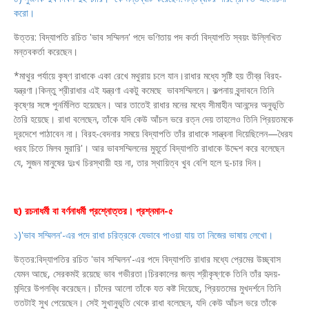
করো।
উত্তর: বিদ্যাপতি রচিত 'ভাব সম্মিলন' পদে ভণিতায় পদ কর্তা বিদ্যাপতি স্বয়ং উল্লিখিত
মন্তবকর্তা করেছেন।
*মাথুর পর্যায়ে কৃষ্ণ রাধাকে একা রেখে মথুরায় চলে যান।রাধার মধ্যে সৃষ্টি হয় তীব্র বিরহ-
যন্ত্রণা।কিন্তু শ্রীরাধার এই যন্ত্রণা একটু কমেছে ভাবসম্মিলনে। কল্পনায় বৃন্দাবনে তিনি
কৃষ্ণের সঙ্গে পুনর্মিলিত হয়েছেন। আর তাতেই রাধার মনের মধ্যে সীমাহীন আনন্দের অনুভূতি
তৈরি হয়েছে। রাধা বলেছেন, তাঁকে যদি কেউ আঁচল ভরে রত্ন দেয় তাহলেও তিনি প্রিয়তমকে
দূরদেশে পাঠাবেন না। বিরহ-বেদনার সময়ে বিদ্যাপতি তাঁর রাধাকে সান্ত্বনা দিয়েছিলেন—ধৈরয
ধরহ চিতে মিলব মুরারি'। আর ভাবসম্মিলনের মুহূর্তে বিদ্যাপতি রাধাকে উদ্দেশ করে বলেছেন
যে, সুজন মানুষের দুঃখ চিরস্থায়ী হয় না, তার স্থায়িত্ব খুব বেশি হলে দু-চার দিন।
ছ) রচনাধর্মী বা বর্ণনাধর্মী প্রশ্নোত্তর। প্রশ্নমান-৫
১)'ভাব সম্মিলন'-এর পদে রাধা চরিত্রকে যেভাবে পাওয়া যায় তা নিজের ভাষায় লেখো।
উত্তর:বিদ্যাপতির রচিত 'ভাব সম্মিলন'-এর পদে বিদ্যাপতি রাধার মধ্যে প্রেমের উচ্ছ্বাস
যেমন আছে, সেরকমই রয়েছে ভাব গভীরতা।চিরকালের জন্য শ্রীকৃষ্ণকে তিনি তাঁর হৃদয়-
মন্দিরে উপলব্ধি করেছেন। চাঁদের আলো তাঁকে যত কষ্ট দিয়েছে, প্রিয়তমের মুখদর্শনে তিনি
ততটাই সুখ পেয়েছেন। সেই সুখানুভূতি থেকে রাধা বলেছেন, যদি কেউ আঁচল ভরে তাঁকে