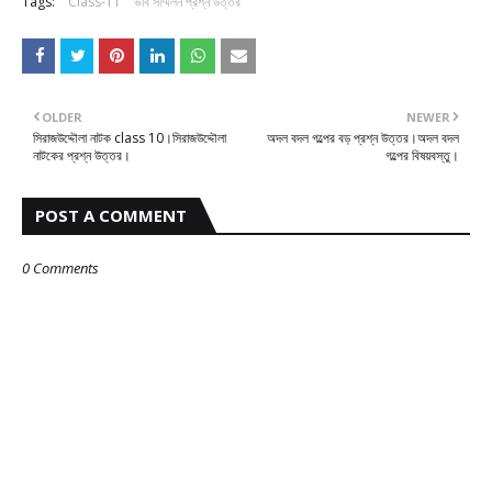
Tags:
Class-11
ভাব সম্মিলন প্রশ্ন উত্তর
OLDER
NEWER
সিরাজউদ্দৌলা নাটক class 10।সিরাজউদ্দৌলা
অদল বদল গল্পের বড় প্রশ্ন উত্তর।অদল বদল
নাটকের প্রশ্ন উত্তর।
গল্পের বিষয়বস্তু।
POST A COMMENT
0 Comments