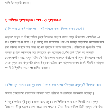
বেশি দিন স্থায়ী হয় না।
চ) সংক্ষিপ্ত প্রশ্নোত্তর(TYPE-2) প্রশ্নমান-৩
১)'কি কহব রে সখি আনন্দ ওর।'-এই আনন্দের কারণ নিজের ভাষায় লেখো।
উত্তর: ‘মাথুর’ বা বিরহ পর্যায়ে কৃষ্ণ বিচ্ছেদের যন্ত্রণা রাধার মধ্যে তীব্রভাবে বেজেছিল,-এ
সখি হামারি দুখের নাহি ওর।' কিন্তু ভাব সম্মিলনের পদে এই বিচ্ছেদ যন্ত্রণাকে অতিক্রম করে
রাধা ভাবময় জগতে তাঁর মনের মধ্যেই কৃয়কে উপলব্ধি করেছেন। শ্রীকৃষ্ণের মুখদর্শনে তিনি
সমস্ত দুঃখকে অতিক্রম করে গিয়েছেন এবং বলেছেন যে,যদি কেউ তাঁকে বহু মূল্যবান
রত্নসামগ্রীও দেয়, তবুও তিনি তাঁর প্রিয়তমকে দূরদেশে পাঠাবেন না।কৃষ্ণ-বিচ্ছেদের যন্ত্রণা
থেকে মুক্ত হয়ে বিদ্যাপতি রাধার উত্তরণ ঘটেছে এক আনন্দময় জগতে।সেই সীমাহীন আনন্দের
কথাই উল্লিখিত অংশে প্রকাশিত হয়েছে।
২)'পিয়া-মুখ-দরশনে তত সুখ ভেল।'-কে এ কথা বলেছেন?বক্তার মন্তব্যটি বিশ্লেষণ করো।
উত্তর :বিদ্যাপতি রচিত'ভাব সম্মিলন 'পদে শ্রীরাধা উপরিউক্ত মন্তব্যটি করেছেন।
*'মাথুর’ পর্যায়ে শ্রীকৃষ্ণ রাধাকে ছেড়ে মথুরায় গোপিনীদের কাছে চলে গিয়েছিলেন। কৃষ্ণ-
বিচ্ছেদের তীব্র যন্ত্রণায় রাধা কাতর হয়ে পড়েন। চাঁদের দিকে তাকিয়ে তিনি কৃষ্ণের সৌন্দর্যকে