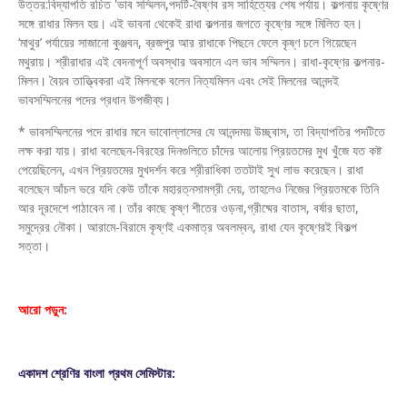
উত্তর:বিদ্যাপতি রচিত 'ভাব সম্মিলন,পদটি-বৈষ্ণব রস সাহিত্যের শেষ পর্যায়। কল্পনায় কৃষ্ণের
সঙ্গে রাধার মিলন হয়। এই ভাবনা থেকেই রাধা কল্পনার জগতে কৃষ্ণের সঙ্গে মিলিত হন।
‘মাথুর’ পর্যায়ের সাজানো কুঞ্জবন, ব্রজপুর আর রাধাকে পিছনে ফেলে কৃষ্ণ চলে গিয়েছেন
মথুরায়। শ্রীরাধার এই বেদনাপূর্ণ অবস্থার অবসানে এল ভাব সম্মিলন। রাধা-কৃষ্ণের কল্পনার-
মিলন। বৈয়ব তাত্ত্বিকরা এই মিলনকে বলেন নিত্যমিলন এবং সেই মিলনের আনন্দই
ভাবসম্মিলনের পদের প্রধান উপজীব্য।
* ভাবসম্মিলনের পদে রাধার মনে ভাবোল্লাসের যে আনন্দময় উচ্ছ্বাস, তা বিদ্যাপতির পদটিতে
লক্ষ করা যায়। রাধা বলেছেন-বিরহের দিনগুলিতে চাঁদের আলোয় প্রিয়তমের মুখ খুঁজে যত কষ্ট
পেয়েছিলেন, এখন প্রিয়তমের মুখদর্শন করে শ্রীরাধিকা ততটাই সুখ লাভ করেছেন। রাধা
বলেছেন আঁচল ভরে যদি কেউ তাঁকে মহারত্নসামগ্রী দেয়, তাহলেও নিজের প্রিয়তমকে তিনি
আর দূরদেশে পাঠাবেন না। তাঁর কাছে কৃষ্ণ শীতের ওড়না,গ্রীষ্মের বাতাস, বর্ষার ছাতা,
সমুদ্রের নৌকা। আরামে-বিরামে কৃষ্ণই একমাত্র অবলম্বন, রাধা যেন কৃষ্ণেরই বিকল্প
সত্তা।
আরো পড়ুন:
একাদশ শ্রেণির বাংলা প্রথম সেমিস্টার: