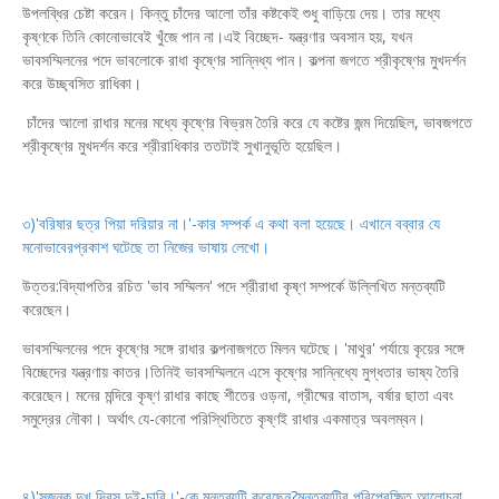
উপলব্ধির চেষ্টা করেন। কিন্তু চাঁদের আলো তাঁর কষ্টকেই শুধু বাড়িয়ে দেয়। তার মধ্যে
কৃষ্ণকে তিনি কোনোভাবেই খুঁজে পান না।এই বিচ্ছেদ- যন্ত্রণার অবসান হয়, যখন
ভাবসম্মিলনের পদে ভাবলোকে রাধা কৃষ্ণের সান্নিধ্য পান। কল্পনা জগতে শ্রীকৃষ্ণের মুখদর্শন
করে উচ্ছ্বসিত রাধিকা।
চাঁদের আলো রাধার মনের মধ্যে কৃষ্ণের বিভ্রম তৈরি করে যে কষ্টের জন্ম দিয়েছিল, ভাবজগতে
শ্রীকৃষ্ণের মুখদর্শন করে শ্রীরাধিকার ততটাই সুখানুভূতি হয়েছিল।
৩)'বরিষার ছত্র পিয়া দরিয়ার না।'-কার সম্পর্ক এ কথা বলা হয়েছে। এখানে বব্বার যে
মনোভাবেরপ্রকাশ ঘটেছে তা নিজের ভাষায় লেখো।
উত্তর:বিদ্যাপতির রচিত 'ভাব সম্মিলন' পদে শ্রীরাধা কৃষ্ণ সম্পর্কে উল্লিখিত মন্তব্যটি
করেছেন।
ভাবসম্মিলনের পদে কৃষ্ণের সঙ্গে রাধার কল্পনাজগতে মিলন ঘটেছে। 'মাথুর' পর্যায়ে কৃয়ের সঙ্গে
বিচ্ছেদের যন্ত্রণায় কাতর।তিনিই ভাবসম্মিলনে এসে কৃষ্ণের সান্নিধ্যে মুগ্ধতার ভাষ্য তৈরি
করেছেন। মনের মন্দিরে কৃষ্ণ রাধার কাছে শীতের ওড়না, গ্রীষ্মের বাতাস, বর্ষার ছাতা এবং
সমুদ্রের নৌকা। অর্থাৎ যে-কোনো পরিস্থিতিতে কৃষ্ণই রাধার একমাত্র অবলম্বন।
৪)'সুজনক দুখ দিবস দুই-চারি।'-কে মন্তব্যটি করেছেন?মন্তব্যটির পরিপ্রেক্ষিত আলোচনা