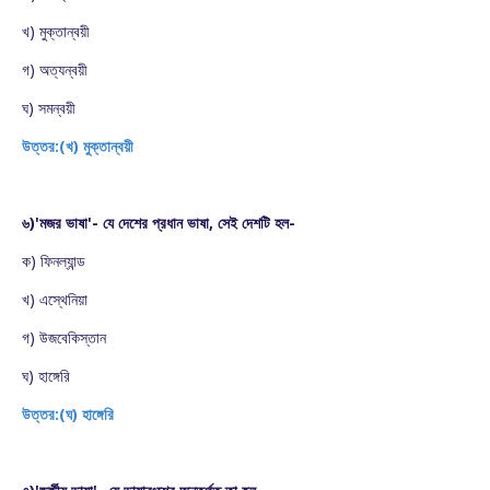
খ) মুক্তান্বয়ী
গ) অত্যন্বয়ী
ঘ) সমন্বয়ী
উত্তর:(খ) মুক্তান্বয়ী
৬)'মজর ভাষা'- যে দেশের প্রধান ভাষা, সেই দেশটি হল-
ক) ফিনল্যান্ড
খ) এস্থেনিয়া
গ) উজবেকিস্তান
ঘ) হাঙ্গেরি
উত্তর:(ঘ) হাঙ্গেরি