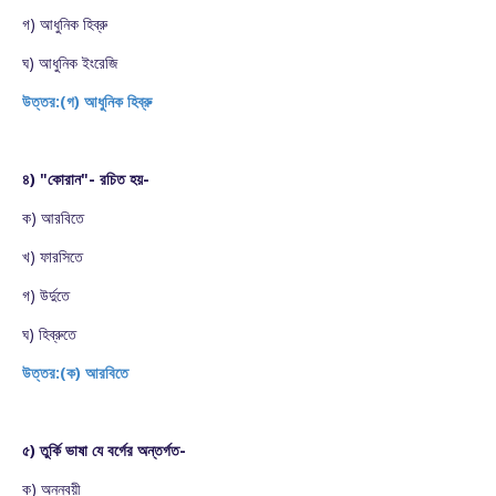
গ) আধুনিক হিব্রু
ঘ) আধুনিক ইংরেজি
উত্তর:(গ) আধুনিক হিব্রু
৪) "কোরান"- রচিত হয়-
ক) আরবিতে
খ) ফারসিতে
গ) উর্দুতে
ঘ) হিব্রুতে
উত্তর:(ক) আরবিতে
৫) তুর্কি ভাষা যে বর্গের অন্তর্গত-
ক) অনন্বয়ী