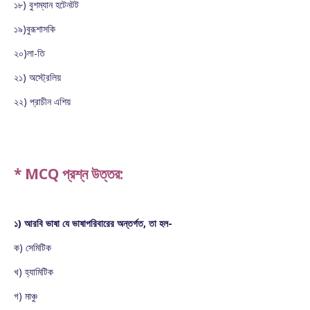
১৮) বুশম্যান হটেনটট
১৯)বুরূশাসকি
২০)লা-তি
২১) অস্ট্রেলিয়
২২) প্রাচীন এশিয়
* MCQ প্রশ্ন উত্তর:
১) আরবি ভাষা যে ভাষাপরিবারের অন্তর্গত, তা হল-
ক) সেমিটিক
খ) হ্যামিটিক
গ) মাঞ্চু