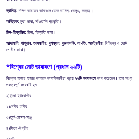
দ্রাবিড়:
দক্ষিণ ভারতের ভাষাগুলি যেমন তামিল, তেলুগু, কন্নড়।
অস্ট্রিক:
মুন্ডা ভাষা, সাঁওতালি প্রভৃতি।
চিন-তিব্বতীয়:
চীনা, তিব্বতি ভাষা।
আন্দামানি, পাপুয়ান, তাসমানীয়, বুশম্যান, বুরুশাসকি, লা-তি, অস্ট্রেলীয়:
বিচ্ছিন্ন ও ছোট
গোষ্ঠীর ভাষা।
*বিশ্বের মোট ভাষাবংশ (প্রধান ২২টি)
বিশ্বের হাজার হাজার ভাষাকে ভাষাবিজ্ঞানীরা প্রায়
২২টি ভাষাবংশে
ভাগ করেছেন। তার মধ্যে
গুরুত্বপূর্ণ কয়েকটি হল:
১)ইন্দো-ইউরোপীয়
২)সেমীয়-হামীয়
৩)তুর্ক-মোঙ্গল-মাঞ্জু
৪)ফিনো-উগ্রীয়
৫)বান্টু