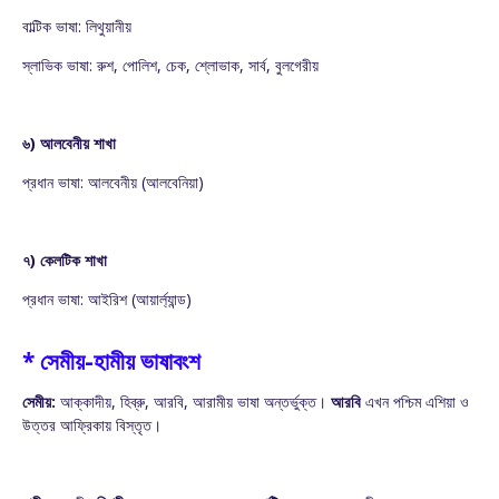
বাল্টিক ভাষা: লিথুয়ানীয়
স্লাভিক ভাষা: রুশ, পোলিশ, চেক, শ্লোভাক, সার্ব, বুলগেরীয়
৬) আলবেনীয় শাখা
প্রধান ভাষা: আলবেনীয় (আলবেনিয়া)
৭) কেলটিক শাখা
প্রধান ভাষা: আইরিশ (আয়ার্ল্যান্ড)
* সেমীয়-হামীয় ভাষাবংশ
সেমীয়:
আক্কাদীয়, হিব্রু, আরবি, আরামীয় ভাষা অন্তর্ভুক্ত।
আরবি
এখন পশ্চিম এশিয়া ও
উত্তর আফ্রিকায় বিস্তৃত।