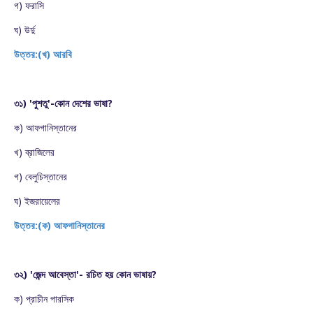
গ) ফরাসি
ঘ) উর্দু
উত্তর:(খ) আরবি
৩১) 'পুশতু'-কোন দেশের ভাষা?
ক) আফগানিস্তানের
খ) ব্রাজিলের
গ) বেলুচিস্তানের
ঘ) ইজরায়েলের
উত্তর:(ক) আফগানিস্তানের
৩২) 'জেন্দ আবেস্তা'- রচিত হয় কোন ভাষায়?
ক) প্রাচীন পারসিক