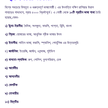
বিশ্বে সবচেয়ে বিস্তৃত ও গুরুত্বপূর্ণ ভাষাগোষ্ঠী। এর উৎপত্তি দক্ষিণ রাশিয়ার উরাল
পাহাড়ের পাদদেশে, প্রায় ৫০০০ খ্রিস্টপূর্বে। এ গোষ্ঠী থেকে
১০টি প্রাচীন ভাষা শাখা
তৈরি
হয়েছে,যেমন-
১) ইন্দো-ইরানীয়:
বৈদিক, সংস্কৃত, ফারসি, পশ্তো, হিন্দি, বাংলা
২) গ্রিক:
হোমারের ভাষা, আধুনিক গ্রীক ভাষার উৎস
৩) ইতালীয়:
লাতিন ভাষা; ফরাসি, স্প্যানিশ, পোর্তুগিজ এর উত্তরসূরি
৪)
জার্মানিক:
ইংরেজি, জার্মান, ওলন্দাজ, সুইডিশ
৫) বালতো-স্লাভিক:
রুশ, পোলিশ, বুলগেরিয়ান, চেক
৬) আর্মেনীয়
৭) আলবেনীয়
৮) কেলটিক
৯) তোখারীয়
১০) হিত্তীয়