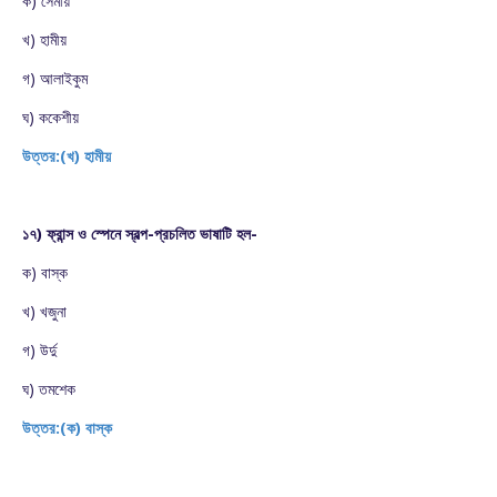
ক) সেমীয়
খ) হামীয়
গ) আলাইকুম
ঘ) ককেশীয়
উত্তর:(খ) হামীয়
১৭) ফ্রান্স ও স্পেনে স্বল্প-প্রচলিত ভাষাটি হল-
ক) বাস্ক
খ) খজুনা
গ) উর্দু
ঘ) তমশেক
উত্তর:(ক) বাস্ক