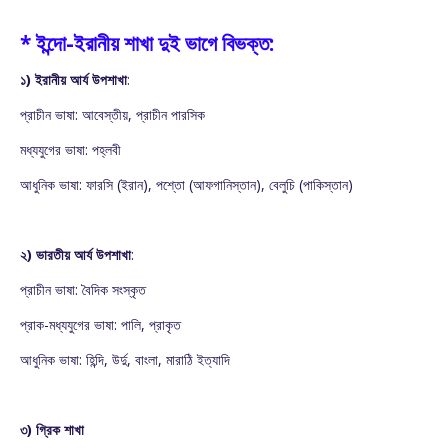
* ইন্দো-ইরানীয় শাখা দুই ভাগে বিভক্ত:
১) ইরানীয় আর্য উপশাখা
:
প্রাচীন ভাষা: আবেস্তীয়, প্রাচীন পারসিক
মধ্যযুগের ভাষা: পহ্লবী
আধুনিক ভাষা: ফারসি (ইরান), পশ্তো (আফগানিস্তান), বেলুচি (পাকিস্তান)
২) ভারতীয় আর্য উপশাখা
:
প্রাচীন ভাষা: বৈদিক সংস্কৃত
প্রাক-মধ্যযুগের ভাষা: পালি, প্রাকৃত
আধুনিক ভাষা: হিন্দি, উর্দু, বাংলা, মারাঠি ইত্যাদি
৩) গ্রিক শাখা