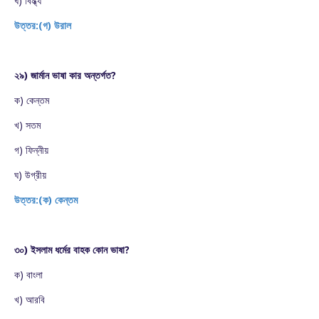
ঘ) বিন্ধ্য
উত্তর:(গ) উরাল
২৯) জার্মান ভাষা কার অন্তর্গত?
ক) কেন্তম
খ) সতম
গ) ফিন্নীয়
ঘ) উগ্রীয়
উত্তর:(ক) কেন্তম
৩০) ইসলাম ধর্মের বাহক কোন ভাষা?
ক) বাংলা
খ) আরবি