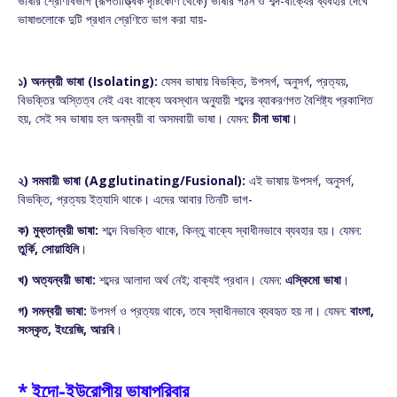
ভাষার শ্রেণিবিভাগ (রূপতাত্ত্বিক দৃষ্টিকোণ থেকে) ভাষার গঠন ও শব্দ-বাক্যের ব্যবহার দেখে
ভাষাগুলোকে দুটি প্রধান শ্রেণিতে ভাগ করা যায়-
১) অনন্বয়ী ভাষা (Isolating):
যেসব ভাষায় বিভক্তি, উপসর্গ, অনুসর্গ, প্রত্যয়,
বিভক্তির অস্তিত্ব নেই এবং বাক্যে অবস্থান অনুযায়ী শব্দের ব্যাকরণগত বৈশিষ্ট্য প্রকাশিত
হয়, সেই সব ভাষায় হল অনম্বয়ী বা অসমবায়ী ভাষা। যেমন:
চীনা ভাষা
।
২) সমবায়ী ভাষা (Agglutinating/Fusional):
এই ভাষায় উপসর্গ, অনুসর্গ,
বিভক্তি, প্রত্যয় ইত্যাদি থাকে। এদের আবার তিনটি ভাগ-
ক) মুক্তান্বয়ী ভাষা:
শব্দে বিভক্তি থাকে, কিন্তু বাক্যে স্বাধীনভাবে ব্যবহার হয়। যেমন:
তুর্কি, সোয়াহিলি
।
খ) অত্যন্বয়ী ভাষা:
শব্দের আলাদা অর্থ নেই; বাক্যই প্রধান। যেমন:
এস্কিমো ভাষা
।
গ) সমন্বয়ী ভাষা:
উপসর্গ ও প্রত্যয় থাকে, তবে স্বাধীনভাবে ব্যবহৃত হয় না। যেমন:
বাংলা,
সংস্কৃত, ইংরেজি, আরবি
।
* ইন্দো-ইউরোপীয় ভাষাপরিবার