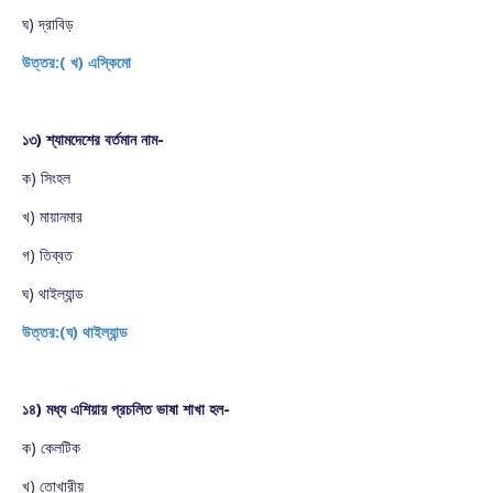
ঘ) দ্রাবিড়
উত্তর:( খ) এস্কিমো
১৩) শ্যামদেশের বর্তমান নাম-
ক) সিংহল
খ) মায়ানমার
গ) তিব্বত
ঘ) থাইল্যান্ড
উত্তর:(ঘ) থাইল্যান্ড
১৪) মধ্য এশিয়ায় প্রচলিত ভাষা শাখা হল-
ক) কেলটিক
খ) তোখারীয়