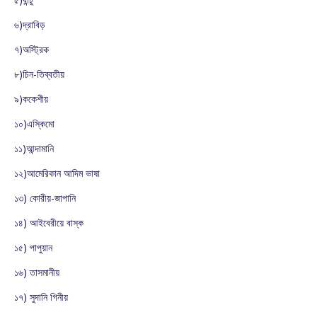
৬)দ্রাবিড়
৭)অস্ট্রিক
৮)চিন-তিব্বতীয়
৯)ককেশীয়
১০)এস্কিমো
১১)আন্দামানি
১২)আমেরিকান আদিম ভাষা
১৩) কোরীয়-জাপানি
১৪) আইবেরীয়ে বাস্ক
১৫) পাপুয়ান
১৬) তাসমানীয়
১৭) সুদানি গিনীয়