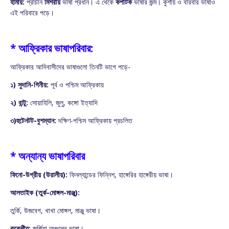
হামীয়:
প্রাচীন
মিশরীয়
ভাষা প্রধান। এ থেকে
কপটিক
ভাষার জন্ম। কুশীয় ও বারবার ভাষাও
এই পরিবারে পড়ে।
* আফ্রিকার ভাষাপরিবার:
আফ্রিকার আদিবাসীদের ভাষাগুলো তিনটি ভাগে পড়ে-
১) সুদানি-গিনীয়:
পূর্ব ও পশ্চিম আফ্রিকায়
২) বান্টু:
সোয়াহিলি, জুলু, কঙ্গো ইত্যাদি
৩)হুটেনটট-বুশম্যান:
দক্ষিণ-পশ্চিম আফ্রিকায় প্রচলিত
* অন্যান্য ভাষাপরিবার
ফিনো-উগ্রীয় (উরালীয়):
ফিনল্যান্ডের ফিন্নিশ, হাঙ্গেরির হাঙ্গেরীয় ভাষা।
আলতাইক (তুর্ক-মোঙ্গল-মাঞ্জু):
তুর্কি, উজবেগ, খাখা মোঙ্গল, মাঞ্জু ভাষা।
ককেশীয়:
জর্জিয়া অঞ্চলের ভাষা।