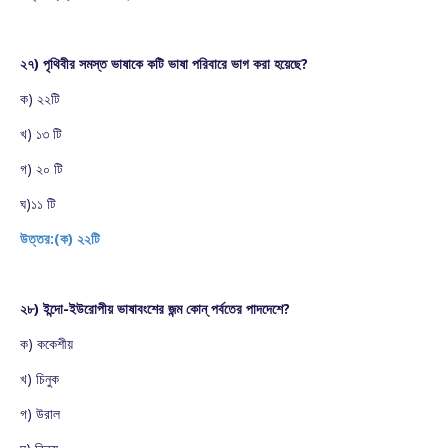
২৭) পৃথিবীর সমস্ত ভাষাকে কটি ভাষা পরিবারে ভাগ করা হয়েছে?
ক) ২২টি
খ) ১৩ টি
গ) ২০ টি
ঘ)১১ টি
উত্তর:(ক) ২২টি
২৮) ইন্দো-ইউরোপীয় ভাষাবংশের জন্ম কোন্ পর্বতের পাদদেশে?
ক) ককেশীয়
খ) চিনুক
গ) উরাল