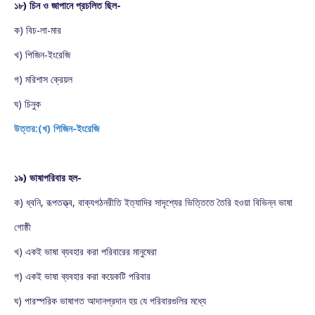
১৮) চিন ও জাপানে প্রচলিত ছিল-
ক) বিচ-লা-মার
খ) পিজিন-ইংরেজি
গ) মরিশাস ক্রেয়ল
ঘ) চিনুক
উত্তর:(খ) পিজিন-ইংরেজি
১৯) ভাষাপরিবার হল-
ক) ধ্বনি, রূপতত্ত্ব, বাক্যগঠনরীতি ইত্যাদির সাদৃশ্যের ভিত্তিতে তৈরি হওয়া বিভিন্ন ভাষা
গোষ্ঠী
খ) একই ভাষা ব্যবহার করা পরিবারের মানুষেরা
গ) একই ভাষা ব্যবহার করা কয়েকটি পরিবার
ঘ) পারস্পরিক ভাষাগত আদানপ্রদান হয় যে পরিবারগুলির মধ্যে