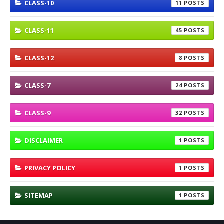
CLASS-10
11
CLASS-11
45
CLASS-12
8
CLASS-7
24
CLASS-9
32
DISCLAIMER
1
PRIVACY POLICY
1
SITEMAP
1