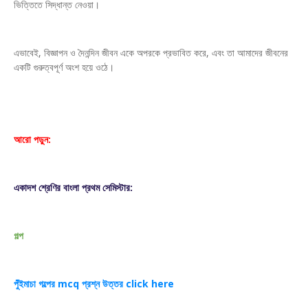
ভিত্তিতে সিদ্ধান্ত নেওয়া।
এভাবেই, বিজ্ঞাপন ও দৈনন্দিন জীবন একে অপরকে প্রভাবিত করে, এবং তা আমাদের জীবনের
একটি গুরুত্বপূর্ণ অংশ হয়ে ওঠে।
আরো পড়ুন:
একাদশ শ্রেণির বাংলা প্রথম সেমিস্টার:
গল্প
পুঁইমাচা গল্পের mcq প্রশ্ন উত্তর click here