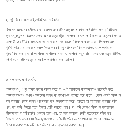
২. সৌন্দর্যবোধ এবং লাইফস্টাইলের পরিবর্তন
বিজ্ঞাপন আমাদের সৌন্দর্যবোধ, ফ্যাশন এবং জীবনযাত্রার ধারণাও পরিবর্তিত করে। বিভিন্ন
ফ্যাশন ব্র্যান্ডের বিজ্ঞাপন দেখে আমরা নতুন ট্রেন্ড সম্পর্কে জানতে পারি এবং তা অনুসরণ করতে
আগ্রহী হয়ে উঠি। একসময় যে পোশাক বা শখ আমরা বিবেচনা করতাম না, বিজ্ঞাপন তার
প্রতি আমাদের মনোভাব বদলে দিতে পারে। সৌন্দর্যবিষয়ক বিজ্ঞাপনগুলিও একে অপরকে
প্রভাবিত করে। তারা আমাদের সামাজিক মানদণ্ড সম্পর্কে নতুন ধারণা দেয় এবং নতুন স্টাইল,
পোশাক, বা জীবনযাত্রার ধরণকে জনপ্রিয় করে তোলে।
৩. মানসিকতার পরিবর্তন:
বিজ্ঞাপন শুধু পণ্য বিক্রি করার কাজই করে না, এটি আমাদের মানসিকতাও পরিবর্তন করে।
বিজ্ঞাপন কখনও কখনও সমাজের আদর্শ বা ধারণাগুলি প্রচার করে থাকে। যেমন একটি বিজ্ঞাপন
যদি বারবার একটি আদর্শ পরিবারের ছবি উপস্থাপন করে, তাহলে তা আমাদের পরিবার গঠন
এবং সম্পর্কের বিষয়ে নতুন চিন্তা তৈরি করতে পারে। বা, যদি কোনও বিজ্ঞাপন স্বাস্থ্যকর
জীবনযাপন বা শরীরচর্চার গুরুত্ব তুলে ধরে, তা হলে সমাজে একটি সচেতনতা বৃদ্ধি পায়।
বিজ্ঞাপন এমনভাবে সামাজিক মূল্যবোধ বা দৃষ্টিভঙ্গি গঠন করতে পারে যে, আমরা তাদেরকে
বিশ্বাস করতে শুরু করি এবং জীবনে তা বাস্তবায়ন করতে চাই।