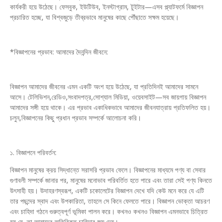
কার্যকরী হয়ে উঠেছে। ফেসবুক, ইউটিউব, ইনস্টাগ্রাম, টুইটার—এসব প্ল্যাটফর্মে বিজ্ঞাপন
প্রচারিত হচ্ছে, যা বিশ্বজুড়ে তীব্রভাবে মানুষের কাছে পৌঁছাতে সক্ষম হয়েছে।
*বিজ্ঞাপনের প্রভাব: আমাদের দৈনন্দিন জীবনে:
বিজ্ঞাপন আমাদের জীবনের এমন একটি অংশ হয়ে উঠেছে, যা প্রতিদিনই আমাদের সামনে
আসে। টেলিভিশন,রেডিও,সংবাদপত্র,সোশ্যাল মিডিয়া, ওয়েবসাইট—সব জায়গায় বিজ্ঞাপন
আমাদের সঙ্গী হয়ে থাকে। এর প্রভাব একাধিকভাবে আমাদের জীবনযাত্রায় প্রতিফলিত হয়।
চলুন,বিজ্ঞাপনের কিছু প্রধান প্রভাব সম্পর্কে আলোচনা করি।
১. বিজ্ঞাপনে পরিবর্তন:
বিজ্ঞাপন মানুষের ক্রয় সিদ্ধান্তে সরাসরি প্রভাব ফেলে। বিজ্ঞাপনের মাধ্যমে পণ্য বা সেবার
গুণাবলী সম্পর্কে জানার পর, মানুষের মনোভাব পরিবর্তিত হতে পারে এবং তারা সেই পণ্য কিনতে
উৎসাহী হয়। উদাহরণস্বরূপ, একটি চকোলেটের বিজ্ঞাপন দেখে যদি কেউ মনে করে যে এটি
তার পছন্দের স্বাদ এবং উপকারিতা, তাহলে সে কিনে ফেলতে পারে। বিজ্ঞাপন ভোক্তা আচরণ
এবং চাহিদা গঠনে গুরুত্বপূর্ণ ভূমিকা পালন করে। কখনও কখনও বিজ্ঞাপন এমনভাবে চিত্রিত
হয় যে, তা আমাদের অতিরিক্ত চাহিদার জন্ম দেয়।