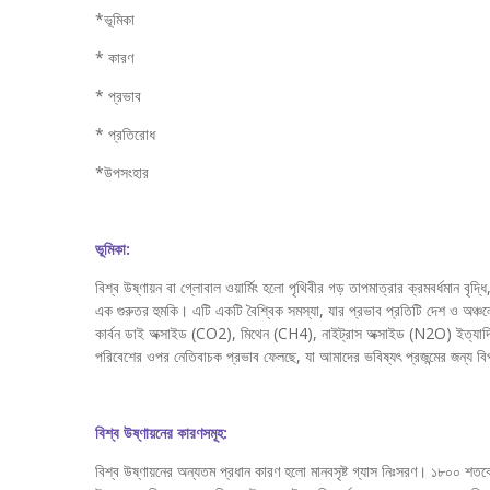
*ভূমিকা
* কারণ
* প্রভাব
* প্রতিরোধ
*উপসংহার
ভূমিকা:
বিশ্ব উষ্ণায়ন বা গ্লোবাল ওয়ার্মিং হলো পৃথিবীর গড় তাপমাত্রার ক্রমবর্ধমান বৃদ
এক গুরুতর হুমকি। এটি একটি বৈশ্বিক সমস্যা, যার প্রভাব প্রতিটি দেশ ও অঞ্চলে অ
কার্বন ডাই অক্সাইড (CO2), মিথেন (CH4), নাইট্রাস অক্সাইড (N2O) ইত্যাদি বি
পরিবেশের ওপর নেতিবাচক প্রভাব ফেলছে, যা আমাদের ভবিষ্যৎ প্রজন্মের জন্য 
বিশ্ব উষ্ণায়নের কারণসমূহ:
বিশ্ব উষ্ণায়নের অন্যতম প্রধান কারণ হলো মানবসৃষ্ট গ্যাস নিঃসরণ। ১৮০০ শতকের 