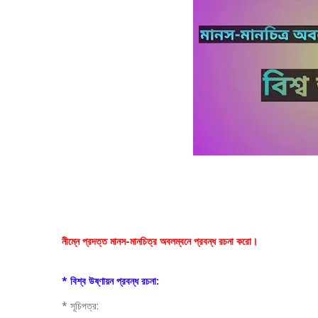
নীম্নে প্রদত্ত মানস-মানচিত্র অবলম্বনে প্রবন্ধ রচনা করো।
* বিশ্ব উষ্ণায়ন প্রবন্ধ রচনা:
* সূচিপত্র: