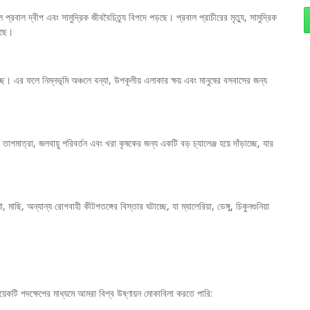
লে প্রবাল দ্বীপ এবং সামুদ্রিক জীববৈচিত্র্য বিপদে পড়ছে। প্রবাল প্রাচীরের মৃত্যু, সামুদ্রিক
়ছে।
চ্ছে। এর ফলে নিম্নভূমি অঞ্চলে বন্যা, উপকূলীয় এলাকার ক্ষয় এবং মানুষের বসবাসের জন্য
পমাত্রা, জলবায়ু পরিবর্তন এবং খরা কৃষকের জন্য একটি বড় চ্যালেঞ্জ হয়ে দাঁড়াচ্ছে, যার
, মাছি, অন্যান্য রোগবাহী কীটপতঙ্গের বিস্তার ঘটাচ্ছে, যা ম্যালেরিয়া, ডেঙ্গু, চিকুনগুনিয়া
য়েকটি পদক্ষেপের মাধ্যমে আমরা বিশ্ব উষ্ণায়ন মোকাবিলা করতে পারি: