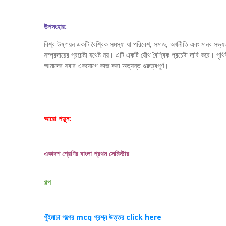
উপসংহার:
বিশ্ব উষ্ণায়ন একটি বৈশ্বিক সমস্যা যা পরিবেশ, সমাজ, অর্থনীতি এবং মানব 
সম্প্রদায়ের প্রচেষ্টা যথেষ্ট নয়। এটি একটি যৌথ বৈশ্বিক প্রচেষ্টা দাবি করে। প
আমাদের সবার একযোগে কাজ করা অত্যন্ত গুরুত্বপূর্ণ।
আরো পড়ুন:
একাদশ শ্রেণির বাংলা প্রথম সেমিস্টার
গল্প
পুঁইমাচা গল্পের mcq প্রশ্ন উত্তর click here