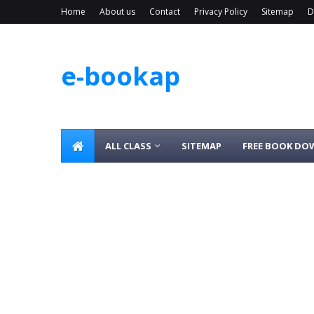
Home
About us
Contact
Privacy Policy
Sitemap
D
e-bookap
ALL CLASS
SITEMAP
FREE BOOK D