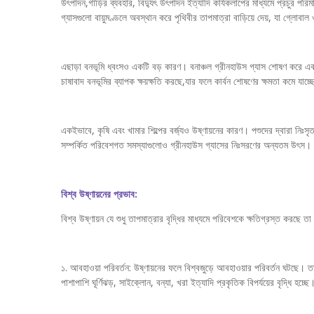
উৎপাদন,গাড়ির ব্যবহার, বিদ্যুৎ উৎপাদন ইত্যাদি কার্যকলাপের মাধ্যমে প্রচুর পরি
গ্যাসগুলো বায়ুমণ্ডলে অবস্থান করে পৃথিবীর তাপমাত্রা বাড়িয়ে দেয়, যা গ্লোবাল ওয
এছাড়া বনভূমি ধ্বংসও একটি বড় কারণ। বনাঞ্চল গ্রীনহাউস গ্যাস শোষণ করে এবং 
চাষাবাদ বনভূমির ব্যাপক ক্ষয়ক্ষতি করছে,যার ফলে কার্বন শোষণের ক্ষমতা কমে যাচ্ছ
একইভাবে, কৃষি এবং খামার শিল্পের বর্জ্যও উষ্ণায়নের কারণ। পশুদের দ্বারা নিঃস
সম্পর্কিত পরিবেশগত সমস্যাগুলোও গ্রীনহাউস গ্যাসের নিঃসরণের অন্যতম উৎস।
বিশ্ব উষ্ণায়নের প্রভাব:
বিশ্ব উষ্ণায়ন যে শুধু তাপমাত্রার বৃদ্ধির মাধ্যমে পরিবেশকে ক্ষতিগ্রস্ত করছ
১. আবহাওয়া পরিবর্তন: উষ্ণায়নের ফলে বিশ্বজুড়ে আবহাওয়ার পরিবর্তন ঘটছ
পাশাপাশি ঘূর্ণিঝড়, সাইক্লোন, বন্যা, খরা ইত্যাদি প্রকৃতিক বিপর্যয়ের বৃদ্ধি হচ্ছে