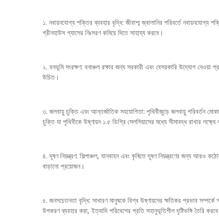
১. নবায়নযোগ্য শক্তির ব্যবহার বৃদ্ধি: জীবাশ্ম জ্বালানির পরিবর্তে নবায়নযোগ্য
গ্রীনহাউস গ্যাসের নিঃসরণ কমিয়ে দিতে সাহায্য করবে।
২. বনভূমি সংরক্ষণ: বনাঞ্চল রক্ষার জন্য সরকারী এবং বেসরকারি উদ্যোগ নেওয়া প
উচিত।
৩. জলবায়ু চুক্তি এবং আন্তর্জাতিক সহযোগিতা: পৃথিবীজুড়ে জলবায়ু পরিবর্তন 
চুক্তি যা পৃথিবীকে উষ্ণায়ন ১.৫ ডিগ্রি সেলসিয়াসের মধ্যে সীমাবদ্ধ রাখার লক্ষ্
৪. দূষণ নিয়ন্ত্রণ: শিল্পাঞ্চল, যানবাহন এবং কৃষিতে দূষণ নিয়ন্ত্রণের জন্য আ
বাড়ানো প্রয়োজন।
৫. জনসচেতনতা বৃদ্ধি: সাধারণ মানুষকে বিশ্ব উষ্ণায়নের ক্ষতিকর প্রভাব সম্পর্
উপকরণ ব্যবহার করা, ইত্যাদি পরিবেশের প্রতি সহানুভূতিশীল দৃষ্টিভঙ্গি তৈরি করব