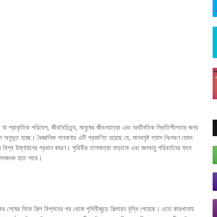
্ধি, যা প্রাকৃতিক পরিবেশ, জীববৈচিত্র্য, মানুষের জীবনযাত্রা এবং অর্থনৈতিক স্থিতিশীলতার জন্য
নুভূত হচ্ছে। বৈজ্ঞানিক গবেষণায় এটি প্রমাণিত হয়েছে যে, মানবসৃষ্ট গ্যাস নিঃসরণ যেমন
শ্ব উষ্ণায়নের প্রধান কারণ। পৃথিবীর তাপমাত্রা বাড়ানো এবং জলবায়ু পরিবর্তনের ফলে
বিপদজনক হতে পারে।
শেষের দিকে শিল্প বিপ্লবের পর থেকে পৃথিবীজুড়ে শিল্পায়ন বৃদ্ধি পেয়েছে। এতে কারখানায়