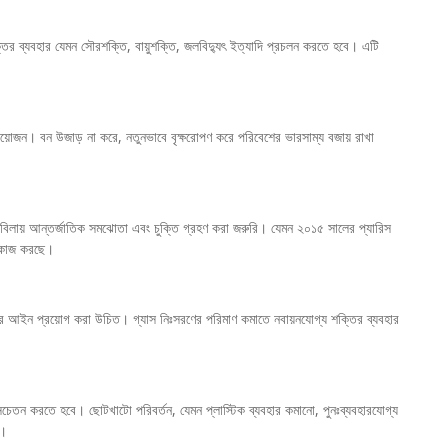
 শক্তির ব্যবহার যেমন সৌরশক্তি, বায়ুশক্তি, জলবিদ্যুৎ ইত্যাদি প্রচলন করতে হবে। এটি
্রয়োজন। বন উজাড় না করে, নতুনভাবে বৃক্ষরোপণ করে পরিবেশের ভারসাম্য বজায় রাখা
মোকাবিলায় আন্তর্জাতিক সমঝোতা এবং চুক্তি গ্রহণ করা জরুরি। যেমন ২০১৫ সালের প্যারিস
যে কাজ করছে।
রও কঠোর আইন প্রয়োগ করা উচিত। গ্যাস নিঃসরণের পরিমাণ কমাতে নবায়নযোগ্য শক্তির ব্যবহার
কে সচেতন করতে হবে। ছোটখাটো পরিবর্তন, যেমন প্লাস্টিক ব্যবহার কমানো, পুনঃব্যবহারযোগ্য
ে।