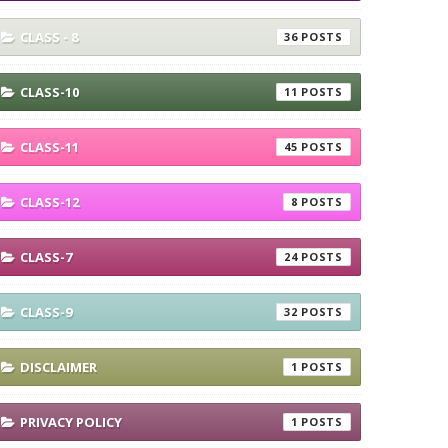
CLASS - 8
36
CLASS-10
11
CLASS-11
45
CLASS-12
8
CLASS-7
24
CLASS-9
32
DISCLAIMER
1
PRIVACY POLICY
1