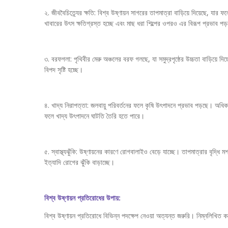
২. জীববৈচিত্র্যের ক্ষতি: বিশ্ব উষ্ণায়ন সাগরের তাপমাত্রা বাড়িয়ে দিয়েছে, যার ফ
খাবারের উৎস ক্ষতিগ্রস্ত হচ্ছে এবং মাছ ধরা শিল্পের ওপরও এর বিরূপ প্রভাব পড
৩. বরফগলা: পৃথিবীর মেরু অঞ্চলের বরফ গলছে, যা সমুদ্রপৃষ্ঠের উচ্চতা বাড়িয়ে দি
বিপদ সৃষ্টি হচ্ছে।
৪. খাদ্য নিরাপত্তা: জলবায়ু পরিবর্তনের ফলে কৃষি উৎপাদনে প্রভাব পড়ছে। অধিক তা
ফলে খাদ্য উৎপাদনে ঘাটতি তৈরি হতে পারে।
৫. স্বাস্থ্যঝুঁকি: উষ্ণায়নের কারণে রোগবালাইও বেড়ে যাচ্ছে। তাপমাত্রার বৃদ্ধি মশা
ইত্যাদি রোগের ঝুঁকি বাড়াচ্ছে।
বিশ্ব উষ্ণায়ন প্রতিরোধের উপায়:
বিশ্ব উষ্ণায়ন প্রতিরোধে বিভিন্ন পদক্ষেপ নেওয়া অত্যন্ত জরুরি। নিম্নলিখিত ক