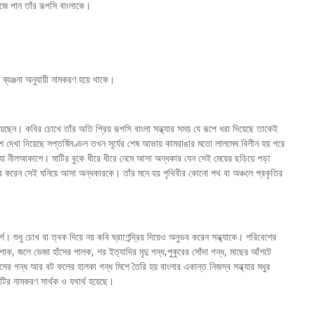
ঁজে পান তাঁর রূপসি বাংলাকে।
ব্যঞ্জনা অনুযায়ী নামকরণ হয়ে থাকে।
েছেন। কবির চোখে তাঁর অতি প্রিয় রূপসি বাংলা সন্ধ্যার সময় যে রূপে ধরা দিয়েছে তাকেই
ে দেখা দিয়েছে সপ্তর্ষিমণ্ডল তখন সূর্যের শেষ আভায় কামরাঙার মতো লালমেঘ বিলীন হয় পরে
যা নীলআকাশে। মাটির বুকে ধীরে ধীরে নেমে আসা অন্ধকার যেন সেই মেয়ের ছড়িয়ে পড়া
অনুভব করেন সেই ঘনিয়ে আসা অন্ধকারকে। তাঁর মনে হয় পৃথিবীর কোনো পথ বা অঞ্চলে প্রকৃতির
। শুধু চোখ বা ত্বক দিয়ে নয় কবি ঘ্রাণেন্দ্রিয় দিয়েও অনুভব করেন সন্ধ্যাকে। পরিবেশের
াক, জলে ভেজা হাঁসের পালক, শর ইত্যাদির মৃদু গন্ধ,পুকুরের সোঁদা গন্ধ, মাছের আঁশটে
ঘাসের গন্ধ আর বট ফলের হালকা গন্ধ মিশে তৈরি হয় বাংলার একান্ত নিজস্ব সন্ধ্যার মধুর
ির নামকরণ সার্থক ও যথার্থ হয়েছে।