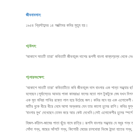
জীবনাবসান:
১৯৫৪ খ্রিস্টাব্দের ১৪ অক্টোবর কবির মৃত্যু হয়।
খ)উৎস:
‘আকাশে সাতটি তারা' কবিতাটি জীবনানন্দ দাশের রূপসী বাংলা কাব্যগ্রন্থ থেকে নেও
গ)সারসংক্ষেপ:
'আকাশে সাতটি তারা' কবিতাটিতে কবি জীবনানন্দ দাস বাংলার এক শান্ত সন্ধ্যার ছ
বলেছেন।সূর্যাস্তের আভায় পাকা কামরাঙা ফলের মতো লাল টুকটুকে মেঘ যখন দিগন
এক মৃত মনিয়া পাখির রক্তে লাল হয়ে উঠেছে জল। কবির মনে হয় এক এলোকেশী মে
মাটির বুকে ধীরে ধীরে নেমে আসা অন্ধকার যেন তার কালো চুলের রাশি। কবির মুগ্
‘বাংলার মুখ' দেখেছেন তেমন করে আর কেউ দেখেনি।সেই এলোকেশীর চুলের স্পর্শে
হিজল-কাঁঠাল-জামের পাতা ছুঁয়ে নামে রাত্রি। রূপসি বাংলার সন্ধ্যার যে মধুর গ
সোঁদা গন্ধ, মাছের আঁশটে গন্ধ, কিশোরী মেয়ের চালধোয়া ভিজে ঠান্ডা হাতের গন্