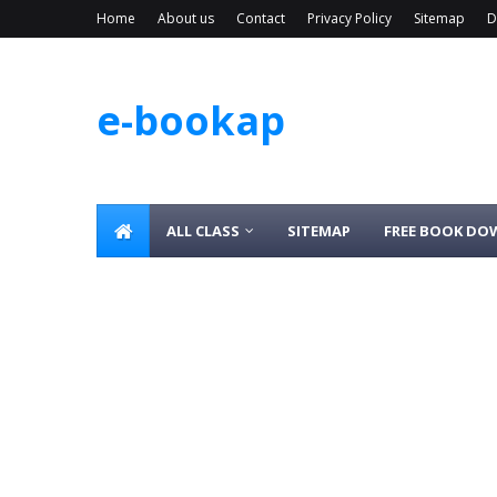
Home
About us
Contact
Privacy Policy
Sitemap
D
e-bookap
ALL CLASS
SITEMAP
FREE BOOK D