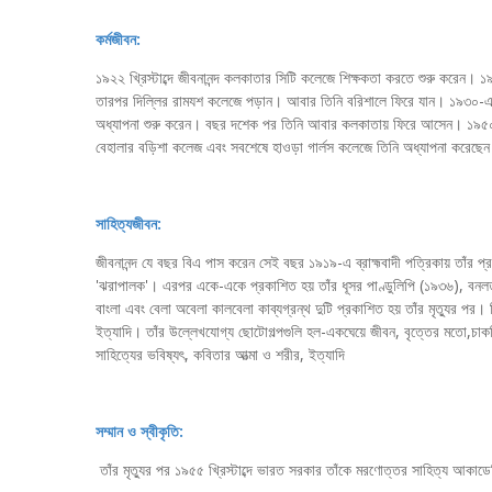
কর্মজীবন:
১৯২২ খ্রিস্টাব্দে জীবনানন্দ কলকাতার সিটি কলেজে শিক্ষকতা করতে শুরু করেন।
তারপর দিল্লির রামযশ কলেজে পড়ান। আবার তিনি বরিশালে ফিরে যান। ১৯৩০-এ ল
অধ্যাপনা শুরু করেন। বছর দশেক পর তিনি আবার কলকাতায় ফিরে আসেন। ১৯৫০-এ
বেহালার বড়িশা কলেজ এবং সবশেষে হাওড়া গার্লস কলেজে তিনি অধ্যাপনা করেছে
সাহিত্যজীবন:
জীবনানন্দ যে বছর বিএ পাস করেন সেই বছর ১৯১৯-এ ব্রাহ্মবাদী পত্রিকায় তাঁর প্
'ঝরাপালক'। এরপর একে-একে প্রকাশিত হয় তাঁর ধূসর পাণ্ডুলিপি (১৯৩৬), বনলত
বাংলা এবং বেলা অবেলা কালবেলা কাব্যগ্রন্থ দুটি প্রকাশিত হয় তাঁর মৃত্যুর প
ইত্যাদি। তাঁর উল্লেখযোগ্য ছোটোগল্পগুলি হল-একঘেয়ে জীবন, বৃত্তের মতো,চাকরি 
সাহিত্যের ভবিষ্যৎ, কবিতার আত্মা ও শরীর, ইত্যাদি
সম্মান ও স্বীকৃতি:
তাঁর মৃত্যুর পর ১৯৫৫ খ্রিস্টাব্দে ভারত সরকার তাঁকে মরণোত্তর সাহিত্য আকাড