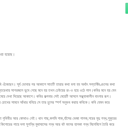
য়া হয়েছে।
বি এঁকেছেন। সূর্য ডোবার পর আকাশে সাতটি তারার কথা বলা হয অর্থাৎ সপ্তর্ষিমণ্ডলের কথা
্তরেখায় সাগরজলে ডুবে গেছে মনে হয় তখন ঢেউয়ের রং-ও হয়ে ওঠে লাল।কবির মনে হয় যেন
য়ে দেখা দিয়েছে আকাশে। কবির কল্পনার সেই মেয়েটি আসলে সন্ধ্যাকালীন বাংলার রূপ।
ধ চোখের সামনে আঁধার ঘনিয়ে সে তার চুলের স্পর্শ অনুভব করায় কবিকে। কবি যেমন করে
ন্ধ তা পৃথিবীর আর কোথাও নেই। ধান গাছ,কলমি শাক,হাঁসের ভেজা পালক,শরের মৃদু গন্ধ,পুকুরের
ধ, কিশোরের পায়ে দলা সুগন্ধি মুথাঘাসের গন্ধ আর বট ফলের হালকা গন্ধ মিলেমিশে তৈরি করে