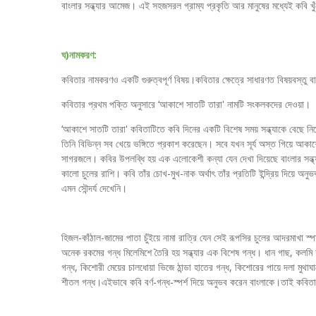
বাংলার সন্ধ্যার আমেজ। এই সহজসরল গ্রাম্য প্রকৃতি আর মানুষের মধ্যেই কবি খু
ঘ)নামকরণ:
কবিতার নামকরণও একটি গুরুত্বপূর্ণ বিষয়।কবিতার ক্ষেত্রে সাধারণত বিষয়বস্তু বা 
কবিতার প্রথম পক্তি অনুসারে ‘আকাশে সাতটি তারা' নামটি সংকলকদের দেওয়া।
‘আকাশে সাতটি তারা' কবিতাটিতে কবি দিনের একটি বিশেষ সময় সন্ধ্যাকে বেছে নিয়
তিনি বিভিন্ন সব খেয়ে ভঙ্গিতে প্রকাশ করেছেন। সবে যখন সূর্য অস্ত গিয়ে আকাশ
সাগরজলে। কবির উপলব্ধি হয় এক এলোকেশী কন্যা যেন দেখা দিয়েছে বাংলার সন্ধ্
কালো চুলের রাশি। কবি তাঁর চোখ-মুখ-নাক অর্থাৎ তাঁর প্রতিটি ইন্দ্রিয় দিয়ে 
এমন সৌন্দর্য দেখেনি।
হিজল-কাঁঠাল-জামের পাতা চুঁইয়ে নামা রাত্রি যেন সেই রূপসির চুলের আদরমাখা স্পর্শ
অনেক রকমের গন্ধ মিলেমিশে তৈরি হয় সন্ধ্যার এক বিশেষ গন্ধ। ধান গাছ, কলমি শ
গন্ধ, কিশোরী মেয়ের চালধোয়া ভিজে ঠান্ডা হাতের গন্ধ, কিশোরের পায়ে দলা মুথা
শীতল গন্ধ।এইভাবে কবি বর্ণ-গন্ধ-স্পর্শ দিয়ে অনুভব করেন বাংলাকে।তাই কবিতাট