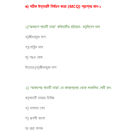
ঙ) সঠিক উত্তরটি নির্বাচন করো (MCQ) প্রশ্নের মান-১
১)'আকাশে সাতটি তারা' কবিতাটির রচিয়তা- ক)দিনেশ দাস
খ)জীবনানন্দ দাশ
গ)গোবিন্দ দাস
ঘ) শঙ্খ ঘোষ
উত্তর:(খ)জীবনানন্দ দাশ
২) 'আকাশের সাতটি তারা'-যে কাব্যগ্রন্থ থেকে সংকলিত সেটি হল-
ক)সাতটি তারার তিমির
খ) বনলতা সেন
গ) রূপসী বাংলা
ঘ) ঝরা পালক