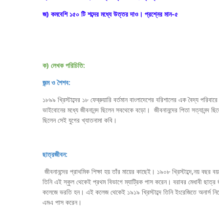
জ) কমবেশি ১৫০ টি শব্দের মধ্যে উত্তর দাও। প্রশ্নের মান-৫
ক) লেখক পরিচিতি:
জন্ম ও শৈশব:
১৮৯৯ খ্রিস্টাব্দের ১৮ ফেব্রুয়ারি বর্তমান বাংলাদেশের বরিশালের এক বৈদ্য পরিবারে 
ভাইবোনের মধ্যে জীবনানন্দ ছিলেন সবথেকে বড়ো। জীবনানন্দের পিতা সত্যানন্দ ছিল
ছিলেন সেই যুগের খ্যাতনামা কবি।
ছাত্রজীবন:
জীবনানন্দের প্রাথমিক শিক্ষা হয় তাঁর মায়ের কাছেই। ১৯০৮ খ্রিস্টাব্দে,নয় বছর 
তিনি এই স্কুল থেকেই প্রথম বিভাগে ম্যাট্রিক পাস করেন। বরাবর মেধাবী ছাত্র 
কলেজে ভরতি হন। এই কলেজ থেকেই ১৯১৯ খ্রিস্টাব্দে তিনি ইংরেজিতে অনার্স নিয
এমএ পাস করেন।