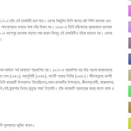
 ১৯২৭-এ তাঁর এই চাকরিটি চলে যায়। এরপর কিছুদিন তিনি বাগের হাট পিসি কলেজে এবং
াবণ্যপ্রভা গুপ্তর সঙ্গে তাঁর বিবাহ হয়। ১৯৩৫-এ তিনি বরিশালের ব্রজমোহন কলেজে
 খড়গপুর কলেজে পড়াতে শুরু করেন কিন্তু এই চাকরিটিও তাঁকে ছাড়তে হয়। এরপর
ন।
রথম কবিতা 'বর্ষ আবাহন' প্রকাশিত হয়। ১৯২৭-এ প্রকাশিত হয় তাঁর প্রথম কাব্যগ্রন্থ
া সেন (১৯৪২), মহাপৃথিবী (১৯৪৪), সাতটি তারার তিমির (১৯৪৮)। জীবনানন্দের রূপসী
র। তিনি কয়েকটি উপন্যাসও লিখেছিলেন,যেমন-বাসমতীর উপাখ্যান, জীবনপ্রণালী, কারুবাসনা,
নেই,কুয়াশার ভিতর মৃত্যুর সময়' ইত্যাদি। তাঁর কয়েকটি প্রবন্ধের মধ্যে বাংলা ভাষা ও
েমি পুরস্কারে ভূষিত করেন।