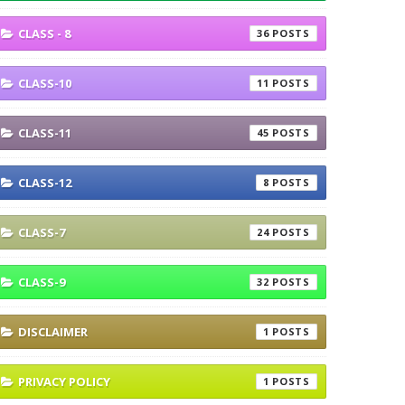
CLASS - 8
36
CLASS-10
11
CLASS-11
45
CLASS-12
8
CLASS-7
24
CLASS-9
32
DISCLAIMER
1
PRIVACY POLICY
1